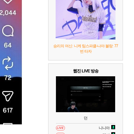
7
리듬 천국 미라클 스타즈
2
8
헤일로: 캠페인 이볼브드
2
9
캡틴 츠바사 2 월드 파이터즈
승리의 여신: 니케 팀스파클-나야 블랑: 77
번 타자
10
레고 배트맨: 레거시 오브 더 다크 나이트
웹진 LIVE 방송
던
니니아
LIVE