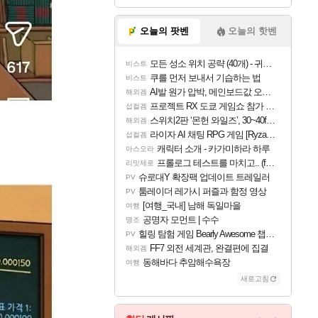
오늘의 팟벤
오늘의 핫벤
모든 성소 위치 공략 (40개) - 귀환한 영혼 도전과제
비스트
쿠를 먼저 보내서 기습하는 법
비스트
AI발 원가 압박, 메인보드값 오르나
해외겜
프로젝트 RX 도쿄 게임쇼 참가 결정
섭컬겜
스위치2판 ‘몬헌 와일즈’, 30~40fps 목표 추정
해외겜
라이자 AI 채팅 RPG 게임 [RyzaChat: AI] 공개
섭컬겜
캐릭터 소개 - 카가미하라 하루
아스오라
프롤로그 테스트를 마치고.. (feat. 리아)
리밋제로
슈로대Y 확장팩 업데이트 트레일러
PV
툼레이더 레가시 퍼즐과 함정 영상
PV
[여행_국내] 남해 독일마을
여행
공명자 모먼트 | 수수
명조
힐링 탐험 게임 Bearly Awesome 챕터 1 트레일러
PV
FF7 외전 세계관, 완결편에 집결
해외겜
동해바다 추암해수욕장
여행
새로고침