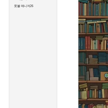
풋볼 매니저26