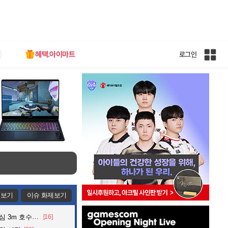
혜택.아이마트
로그인
인
벤
전
체
사
이
트
맵
제보기
이슈 화제보기
인
어든 60대 의인
[16]
벤
배