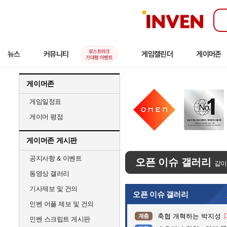
인
벤
로스트아크
뉴스
커뮤니티
게임캘린더
게이머존
기대평 이벤트
게이머존
게임일정표
게이머 평점
게이머존 게시판
공지사항 & 이벤트
오픈 이슈 갤러리
같이
동영상 갤러리
기사제보 및 건의
오픈 이슈 갤러리
인벤 어플 제보 및 건의
축협 개혁하는 박지성
[
계층
인벤 스크립트 게시판