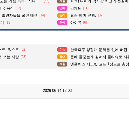
슴 툭툭.. 지나가던 아재의 정체
[22]
ㅇㅎ) 나이키 역사상 최고의 품질이
계층
한국 음식
[22]
김채원
[11]
연예
때 출연자들을 굴린 배경
[14]
요즘 폐미 근황.
[32]
유머
야기
[13]
아이유
[6]
연예
스트, 워스트
[52]
한국축구 성접대 문화를 없애 버린
이슈
로 쓰는 사람
[23]
몸에 물닿는게 싫어서 물티슈로 샤워한다는
유머
넷플릭스 시크릿 코드 1장으로 총
계층
2026-06-14 12:03