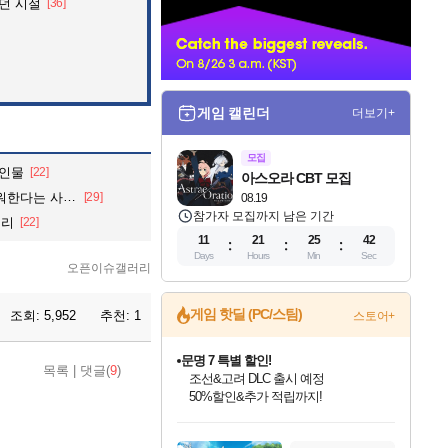
던 시절
[36]
너
게임 캘린더
더보기+
모집
 인물
[22]
아스오라 CBT 모집
 사람.jpg
[29]
08.19
참가자 모집까지 남은 기간
정리
[22]
11
21
25
40
Days
Hours
Min
Sec
오픈이슈갤러리
게임 핫딜 (PC/스팀)
조회:
5,952
추천:
1
스토어+
마블 투혼 파이팅 소울즈 정식출시!
목록
|
댓글(
9
)
마블 히어로 총 출동&화려한 격투!
네이버 포인트 혜택까지!
인벤게임즈 8월 특별 할인!
드래곤소드: 어웨이크닝 입점!
문명 7 특별 할인!
귀무자: 검의 길 예약 판매 중!
비스트 오브 리인카네이션 정식 출시!
커세어 코브 출시 기념 할인!
더 렐릭 퍼스트 가디언 정식 출시
베데스다 40주년 기념 할인 중!
캡콤 프렌차이즈 할인 진행 중!
캡콤 일부 상품 상시 할인
스타워즈 은하계 레이서
로블록스 기프트 카드 공식 입점
인기 퍼블리셔 모음!
스팀으로 만나는 드래곤소드!
조선&고려 DLC 출시 예정
10% 할인과
게임프릭 신작 IP
해적'섬'을 발전시키자!
설화x하드코어 액션!
베데스다의 명작들을
몬헌, 바하 등 인기 IP를
몬헌 와일즈 & 드래곤즈 도그마2
인벤게임즈에서 10% 추가 적립
Robux를 가장 안전하고