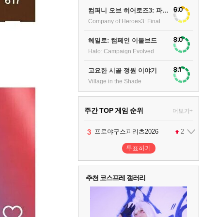
6.0
컴퍼니 오브 히어로즈3: 파이널 스탠드
Company of Heroes3: Final stand
8.0
헤일로: 캠페인 이볼브드
Halo: Campaign Evolved
8.1
고요한 시골 정원 이야기
Village in the Shade
주간 TOP 게임 순위
더보기+
1
2
3
4
팰월드
프로야구스피리츠2026
드래곤소드 : 어웨이크닝
어쌔신 크리드: 블랙 플래그 리싱크드
1
2
2
투표하기
5
블라인드 삼국
1
추천 코스프레 갤러리
6
그랑블루 판타지 리링크 - 엔드리스 라그나로크
1