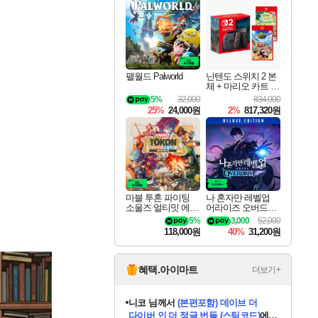
최대 90% 할인가를 만나보세요!
네이버혜택과 함께 만나보세요!
50%할인&추가 적립까지!
이니&베니 혜택까지!
네이버 혜택가와 함께 예약하세요!
할인&네이버혜택으로 만나보세요!
네이버페이 혜택과 만나보세요!
40주년 프로모션으로 만나보세요!
할인가에 만나보세요!
일부 에디션 상시 할인!
혜택으로 예약 판매 중
편안하게 충전하세요
팰월드 Palworld
닌텐도 스위치 2 본
체 + 마리오 카트 월
드 + 포켓몬 포코피
5%
32,000
834,000
아 번들
25%
24,000원
2%
817,320원
마블 투혼 파이팅
나 혼자만 레벨업
소울즈 얼티밋 에디
어라이즈 오버드라
션 MARVEL Tokon
이브 디럭스 에디션
5%
3,000
52,000
Fighting Souls Ultima
Solo Leveling Arise
118,000원
40%
31,200원
te Edition
Overdrive Deluxe Edi
tion
혜택.아이마트
더보기+
니코
님께서
(본편포함) 데이브 더
다이버 인 더 정글 번들 (스팀코드)
에