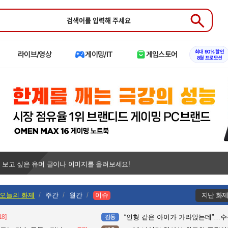
Submit
최대 90% 할인
라이브/영상
게이밍/IT
게임스토어
8월 프로모션
 보고 싶은 유머 글이나 이미지를 올려보세요!
오늘의 화제
주간
월간
이슈
지난 화
18]
“인형 같은 아이가 가라앉는데”…수심 3m 호수 뛰
감동