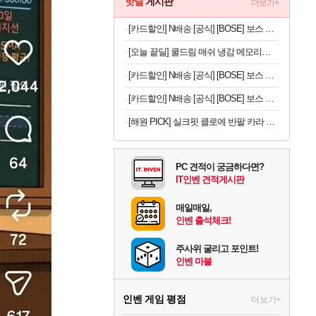
핫딜
게시판
더보기+
[카드할인] N배송 [공식] [BOSE] 보스 QC 울트라 헤드폰 2세대 블랙
[오늘 끝딜] 쿨드림 매쉬 냉감 메모리폼 베개
[카드할인] N배송 [공식] [BOSE] 보스 울트라 오픈 이어버드 드리프트우드 샌드
[카드할인] N배송 [공식] [BOSE] 보스 QC 울트라 헤드폰 2세대 데저트 골드
[해원 PICK] 실크핏 클로에 반팔 카라 커플 잠옷 세트 여름 홈웨어 남녀공용
PC 견적이 궁금하다면?
IT인벤 견적게시판
매일매일,
인벤 출석체크!
주사위 굴리고 포인트!
인벤 마블
인벤 게임 평점
더보기+