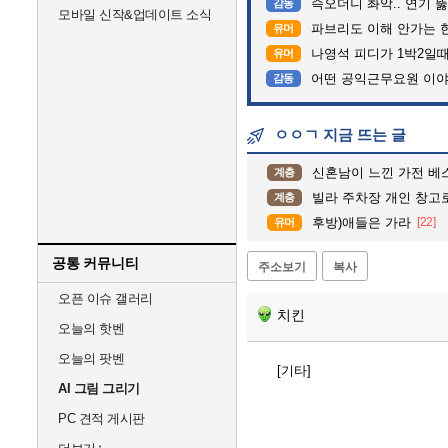
슥오더니 촤악.. 연기 뚫고는 가
감동
모바일 신작&업데이트 소식
파브리도 이해 안가는 
유머
나영석 피디가 1박2일
유머
어떤 공익근무요원 이
감동
ㅇㅇㄱ 지금 뜨는 글
신혼남이 느낀 가전 베
계층
빌라 주차장 개인 창고
계층
후방)애들은 가라
[22]
유머
공통 커뮤니티
주소보기
복사
오픈 이슈 갤러리
치킨
오늘의 핫벤
오늘의 팟벤
[기타]
AI 그림 그리기
PC 견적 게시판