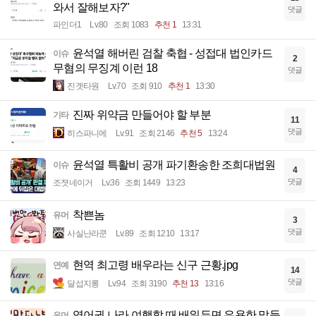
와서 잘해보자?"
댓글
파인더1
Lv.80
조회 1083
추천 1
13:31
윤석열 해버린 검찰 축협 - 성접대 법인카드
이슈
2
무혐의 무징계 이런 18
댓글
진겟타원
Lv.70
조회 910
추천 1
13:30
진짜 위약금 만들어야 할 부분
기타
11
댓글
히스파니에
Lv.91
조회 2146
추천 5
13:24
윤석열 특활비 공개 파기환송한 조희대법원
이슈
4
댓글
조졋네이거
Lv.36
조회 1449
13:23
착쁜놈
유머
3
댓글
사실난라쿤
Lv.89
조회 1210
13:17
현역 최고령 배우라는 신구 근황.jpg
연예
14
댓글
달섭지롱
Lv.94
조회 3190
추천 13
13:16
영어권 나라 여행할 때 배워두면 유용한 말들
유머