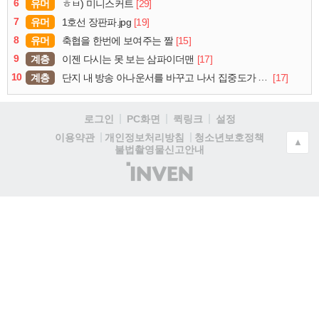
6
유머
[29]
ㅎㅂ) 미니스커트
7
유머
[19]
1호선 장판파.jpg
8
유머
[15]
축협을 한번에 보여주는 짤
9
계층
[17]
이젠 다시는 못 보는 삼파이더맨
10
계층
[17]
단지 내 방송 아나운서를 바꾸고 나서 집중도가 확 올라갔다는 한 아파트의 안내방송
로그인
PC화면
퀵링크
설정
청소년보호정책
이용약관
개인정보처리방침
▲
불법촬영물신고안내
(주)
인
벤