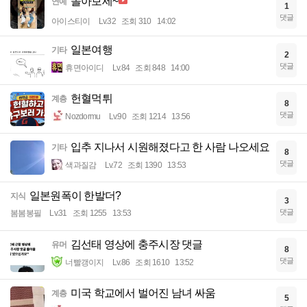
놀아보세~
연예
1
댓글
아이스티이
Lv.32
조회 310
14:02
일본여행
기타
2
댓글
휴면아이디
Lv.84
조회 848
14:00
헌혈먹튀
계층
8
댓글
Nozdormu
Lv.90
조회 1214
13:56
입추 지나서 시원해졌다고 한 사람 나오세요
기타
8
댓글
색과질감
Lv.72
조회 1390
13:53
일본원폭이 한발더?
지식
3
댓글
봄봄봉필
Lv.31
조회 1255
13:53
김선태 영상에 충주시장 댓글
유머
8
댓글
너빨갱이지
Lv.86
조회 1610
13:52
미국 학교에서 벌어진 남녀 싸움
계층
5