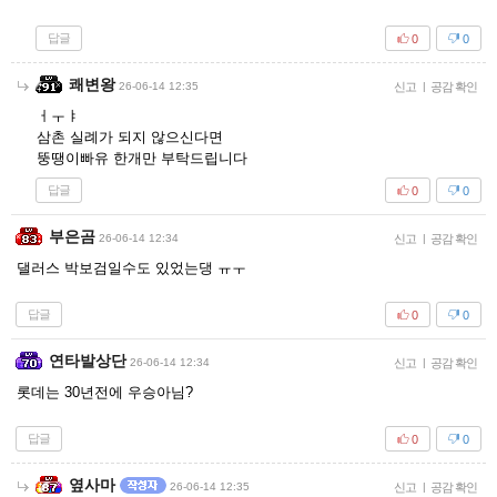
답글
0
0
쾌변왕
26-06-14 12:35
신고
|
공감 확인
ㅓㅜㅑ
삼촌 실례가 되지 않으신다면
뚱땡이빠유 한개만 부탁드립니다
답글
0
0
부은곰
26-06-14 12:34
신고
|
공감 확인
댈러스 박보검일수도 있었는댕 ㅠㅜ
답글
0
0
연타발상단
26-06-14 12:34
신고
|
공감 확인
롯데는 30년전에 우승아님?
답글
0
0
옆사마
26-06-14 12:35
신고
|
공감 확인