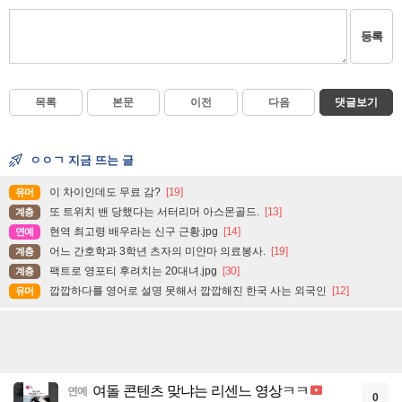
등록
목록
본문
이전
다음
댓글보기
ㅇㅇㄱ 지금 뜨는 글
이 차이인데도 무료 감?
[19]
유머
또 트위치 밴 당했다는 서터리머 아스몬골드.
[13]
계층
현역 최고령 배우라는 신구 근황.jpg
[14]
연예
어느 간호학과 3학년 츠자의 미얀마 의료봉사.
[19]
계층
팩트로 영포티 후려치는 20대녀.jpg
[30]
계층
깝깝하다를 영어로 설명 못해서 깝깝해진 한국 사는 외국인
[12]
유머
여돌 콘텐츠 맞냐는 리센느 영상ㅋㅋ
연예
0