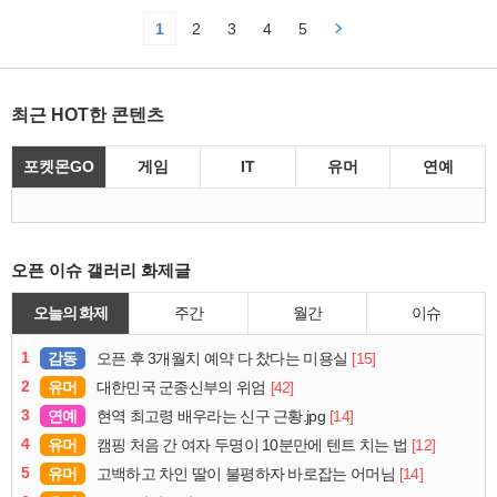
1
2
3
4
5
최근 HOT한 콘텐츠
포켓몬GO
게임
IT
유머
연예
오픈 이슈 갤러리 화제글
오늘의 화제
주간
월간
이슈
1
감동
[15]
오픈 후 3개월치 예약 다 찼다는 미용실
2
유머
[42]
대한민국 군종신부의 위엄
3
연예
[14]
현역 최고령 배우라는 신구 근황.jpg
4
유머
[12]
캠핑 처음 간 여자 두명이 10분만에 텐트 치는 법
5
유머
[14]
고백하고 차인 딸이 불평하자 바로잡는 어머님