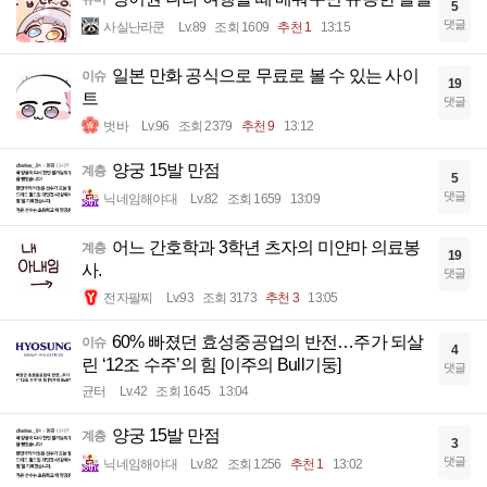
5
댓글
사실난라쿤
Lv.89
조회 1609
추천 1
13:15
일본 만화 공식으로 무료로 볼 수 있는 사이
이슈
19
트
댓글
벗바
Lv.96
조회 2379
추천 9
13:12
양궁 15발 만점
계층
5
댓글
닉네임해야대
Lv.82
조회 1659
13:09
어느 간호학과 3학년 츠자의 미얀마 의료봉
계층
19
사.
댓글
전자팔찌
Lv.93
조회 3173
추천 3
13:05
60% 빠졌던 효성중공업의 반전…주가 되살
이슈
4
린 ‘12조 수주’의 힘 [이주의 Bull기둥]
댓글
균터
Lv.42
조회 1645
13:04
양궁 15발 만점
계층
3
댓글
닉네임해야대
Lv.82
조회 1256
추천 1
13:02