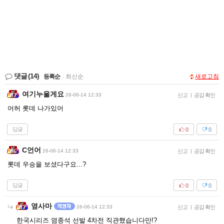
댓글
(14)
등록순
|
최신순
새로고침
여기누울게요
26-06-14 12:33
신고
|
공감 확인
어허 롯데 나가있어
답글
0
0
C언어
26-06-14 12:33
신고
|
공감 확인
롯데 우승을 보셨다구요...?
답글
0
0
옆사마
26-06-14 12:33
신고
|
공감 확인
한국시리즈 염종석 선발 4차전 직관했습니다만!?