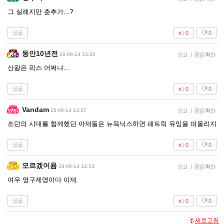
그 실례지만 춘추가...?
답글
0
0
동안10년전
26-06-14 13:20
신고
|
공감 확인
산왕은 팍스 어쩌냐…
답글
0
0
Vandam
26-06-14 13:27
신고
|
공감 확인
조던의 시대를 함께했던 아재들은 뉴욕닉스하면 패트릭 유잉을 떠올리지
답글
0
0
모르겠어욤
26-06-14 14:53
신고
|
공감 확인
여우 영구제명이다 이제
답글
0
0
새로고침