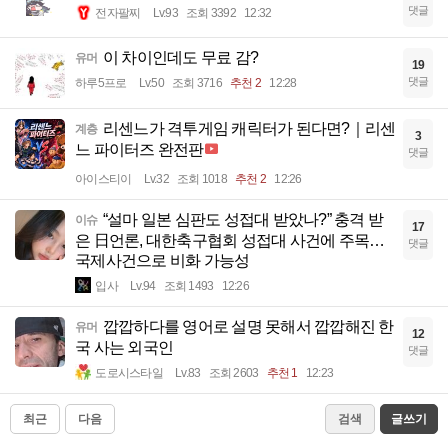
댓글
전자팔찌
Lv.93
조회 3392
12:32
이 차이인데도 무료 감?
유머
19
댓글
하루5프로
Lv.50
조회 3716
추천 2
12:28
리센느가 격투게임 캐릭터가 된다면?｜리센
계층
3
느 파이터즈 완전판
댓글
아이스티이
Lv.32
조회 1018
추천 2
12:26
“설마 일본 심판도 성접대 받았나?” 충격 받
이슈
17
은 日언론, 대한축구협회 성접대 사건에 주목…
댓글
국제사건으로 비화 가능성
입사
Lv.94
조회 1493
12:26
깝깝하다를 영어로 설명 못해서 깝깝해진 한
유머
12
국 사는 외국인
댓글
도로시스타일
Lv.83
조회 2603
추천 1
12:23
최근
다음
검색
글쓰기