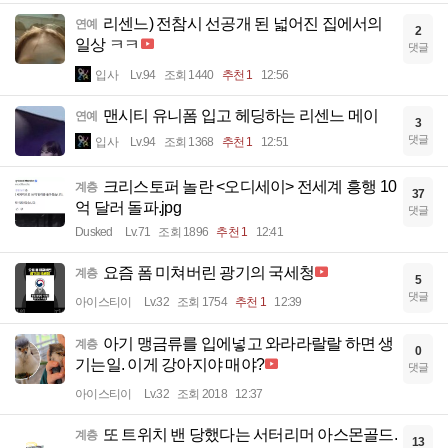
리센느) 전참시 선공개 된 넓어진 집에서의
연예
2
일상 ㅋㅋ
댓글
입사
Lv.94
조회 1440
추천 1
12:56
맨시티 유니폼 입고 헤딩하는 리센느 메이
연예
3
댓글
입사
Lv.94
조회 1368
추천 1
12:51
크리스토퍼 놀란 <오디세이> 전세계 흥행 10
계층
37
억 달러 돌파.jpg
댓글
Dusked
Lv.71
조회 1896
추천 1
12:41
요즘 폼 미쳐버린 광기의 국세청
계층
5
댓글
아이스티이
Lv.32
조회 1754
추천 1
12:39
아기 맹금류를 입에넣고 와라라랄랄 하면 생
계층
0
기는일. 이게 강아지야 매야?
댓글
아이스티이
Lv.32
조회 2018
12:37
또 트위치 밴 당했다는 서터리머 아스몬골드.
계층
13