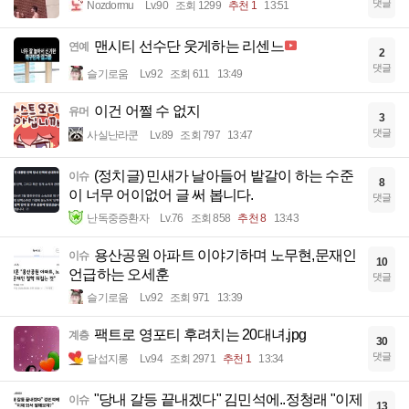
댓글
Nozdormu
Lv.90
조회 1299
추천 1
13:51
맨시티 선수단 웃게하는 리센느
연예
2
댓글
슬기로움
Lv.92
조회 611
13:49
이건 어쩔 수 없지
유머
3
댓글
사실난라쿤
Lv.89
조회 797
13:47
(정치글) 민새가 날아들어 밭갈이 하는 수준
이슈
8
이 너무 어이없어 글 써 봅니다.
댓글
난독중증환자
Lv.76
조회 858
추천 8
13:43
용산공원 아파트 이야기하며 노무현,문재인
이슈
10
언급하는 오세훈
댓글
슬기로움
Lv.92
조회 971
13:39
팩트로 영포티 후려치는 20대녀.jpg
계층
30
댓글
달섭지롱
Lv.94
조회 2971
추천 1
13:34
"당내 갈등 끝내겠다" 김민석에..정청래 "이제
이슈
13