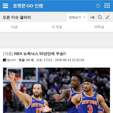
포켓몬 GO
인벤
오픈 이슈 갤러리
전체보기
공
검
글
지
색
내글
내 댓글
10추글
on/off
쓰
기
[계층]
NBA 뉴욕닉스 53년만에 우승!!
옆사마
댓글: 14 개
조회:
17211
2026-06-14 12:32:29