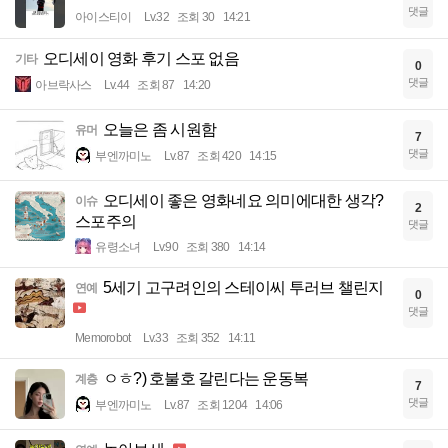
댓글
아이스티이
Lv.32
조회 30
14:21
오디세이 영화 후기 스포 없음
기타
0
댓글
아브락사스
Lv.44
조회 87
14:20
오늘은 좀 시원함
유머
7
댓글
부엔까미노
Lv.87
조회 420
14:15
오디세이 좋은 영화네요 의미에대한 생각?
이슈
2
스포주의
댓글
유령소녀
Lv.90
조회 380
14:14
5세기 고구려인의 스테이씨 투러브 챌린지
연예
0
댓글
Memorobot
Lv.33
조회 352
14:11
ㅇㅎ?) 호불호 갈린다는 운동복
계층
7
댓글
부엔까미노
Lv.87
조회 1204
14:06