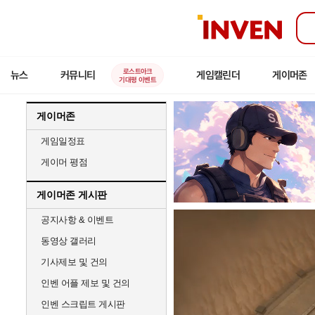
인
벤
로스트아크
뉴스
커뮤니티
게임캘린더
게이머존
기대평 이벤트
게이머존
게임일정표
게이머 평점
게이머존 게시판
공지사항 & 이벤트
동영상 갤러리
기사제보 및 건의
인벤 어플 제보 및 건의
인벤 스크립트 게시판