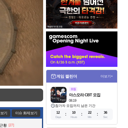
인
벤
배
너
게임 캘린더
더보기+
모집
아스오라 CBT 모집
08.19
참가자 모집까지 남은 기간
12
10
22
35
제보기
이슈 화제보기
Days
Hours
Min
Sec
 근황
[27]