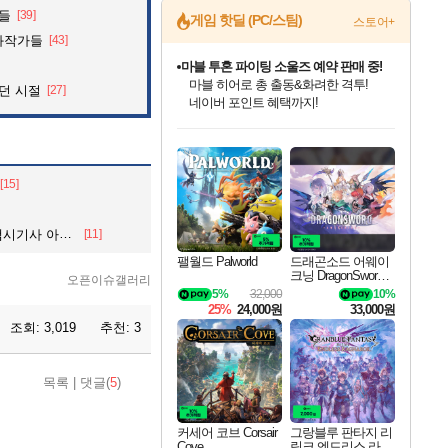
것들
[39]
게임 핫딜 (PC/스팀)
스토어+
화작가들
[43]
마블 투혼 파이팅 소울즈 예약 판매 중!
마블 히어로 총 출동&화려한 격투!
던 시절
[27]
네이버 포인트 혜택까지!
인벤게임즈 8월 특별 할인!
드래곤소드: 어웨이크닝 입점!
문명 7 특별 할인!
귀무자: 검의 길 예약 판매 중!
비스트 오브 리인카네이션 정식 출시!
커세어 코브 출시 기념 할인!
더 렐릭 퍼스트 가디언 정식 출시
베데스다 40주년 기념 할인 중!
캡콤 프렌차이즈 할인 진행 중!
캡콤 일부 상품 상시 할인
스타워즈 은하계 레이서
로블록스 기프트 카드 공식 입점
인기 퍼블리셔 모음!
스팀으로 만나는 드래곤소드!
조선&고려 DLC 출시 예정
10% 할인과
게임프릭 신작 IP
해적'섬'을 발전시키자!
설화x하드코어 액션!
베데스다의 명작들을
몬헌, 바하 등 인기 IP를
몬헌 와일즈 & 드래곤즈 도그마2
인벤게임즈에서 10% 추가 적립
Robux를 가장 안전하고
최대 90% 할인가를 만나보세요!
네이버혜택과 함께 만나보세요!
50%할인&추가 적립까지!
이니&베니 혜택까지!
네이버 혜택가와 함께 예약하세요!
할인&네이버혜택으로 만나보세요!
네이버페이 혜택과 만나보세요!
40주년 프로모션으로 만나보세요!
할인가에 만나보세요!
일부 에디션 상시 할인!
혜택으로 예약 판매 중
편안하게 충전하세요
[15]
 아저씨.jpg
[11]
팰월드 Palworld
드래곤소드 어웨이
크닝 DragonSword A
오픈이슈갤러리
wakening
5%
32,000
10%
25%
24,000원
33,000원
조회:
3,019
추천:
3
목록
|
댓글(
5
)
커세어 코브 Corsair
그랑블루 판타지 리
Cove
링크 엔드리스 라그