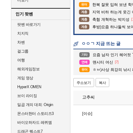
더보기
한복 잘못 입혀 보낸 
유머
지역 비하 하는게 웃긴 
계층
인기 팟벤
축협 개혁하는 박지성
[
계층
팟벤 바로가기
후방)요즘 하나둘씩 보
계층
치지직
차벤
ㅇㅇㄱ 지금 뜨는 글
걸그룹
요즘 남자 인기 헤어컷 T
기타
여행
맨시티 여신
[7]
연예
해외게임정보
ㅎㅂ)사상 최강의 낚시
유머
게임 영상
주소보기
복사
HyperX OMEN
브이 라이징
고추씨
일곱 개의 대죄: Origin
몬스터헌터 스토리즈3
[이슈]
바이오하자드 레퀴엠
드래곤 퀘스트7