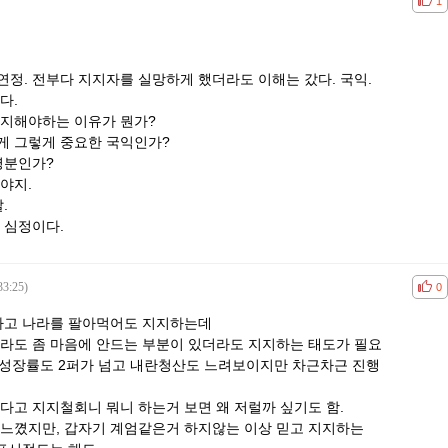
공감
비공
1
 대연정. 전부다 지지자를 실망하게 했더라도 이해는 갔다. 국익.
다.
지해야하는 이유가 뭔가?
게 그렇게 중요한 국익인가?
명분인가?
야지.
발.
 심정이다.
33:25)
공감
비공
0
하고 나라를 팔아먹어도 지지하는데
라도 좀 마음에 안드는 부분이 있더라도 지지하는 태도가 필요
경제성장률도 2퍼가 넘고 내란청산도 느려보이지만 차근차근 진행
든다고 지지철회니 뭐니 하는거 보면 왜 저럴까 싶기도 함.
느꼈지만, 갑자기 계엄같은거 하지않는 이상 믿고 지지하는