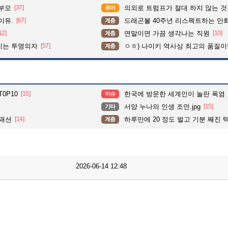
학부모
[37]
의외로 트럼프가 절대 하지 않는 
유머
이유.
[67]
드래곤볼 40주년 리스펙트하는 만
계층
12]
연말이면 가끔 생각나는 직원
[10]
계층
이는 투명의자
[57]
ㅇㅎ) 나이키 역사상 최고의 품질이
계층
0P10
[15]
한국에 방문한 세계인이 놀란 폭염
이슈
서양 누나의 인생 조언.jpg
[15]
기타
 패션
[14]
하루만에 20 정도 벌고 기분 째진 택시기사
계층
2026-06-14 12:48