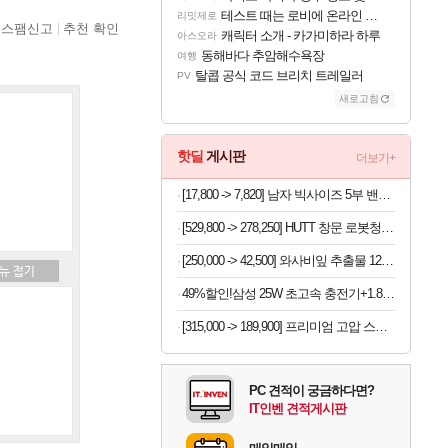
테스트 때는 로비에 온라인 기능이 있는데
리밋제로
스팸신고
추천 확인
캐릭터 소개 - 카가미하라 하루
아스오라
동해바다 추암해수욕장
여행
탈콥 공식 코드 브리치 트레일러
PV
새로고침
핫딜
게시판
더보기+
[17,800 -> 7,820] 남자 빅사이즈 5부 밴딩바지
[529,800 -> 278,250] HUTT 창문 로봇청소기 + 리필 걸레 세트
[250,000 -> 42,500] 와사비잎 추출물 120정 x 2개
49%할인!삼성 25W 초고속 충전기+1.8M케이블+갤럭시 고속 무선충전기
[315,000 -> 189,900] 프리미엄 고압 스팀 청소기 4BAR 초고압 1.6 대용량
PC 견적이 궁금하다면?
IT인벤 견적게시판