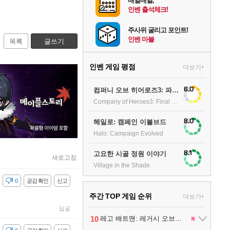
매일매일,
인벤 출석체크!
주사위 굴리고 포인트!
인벤 마블
목록
글쓰기
인벤 게임 평점
더보기+
6.0
컴퍼니 오브 히어로즈3: 파이널 스탠드
Company of Heroes3: Final stand
8.0
헤일로: 캠페인 이볼브드
Halo: Campaign Evolved
8.1
고요한 시골 정원 이야기
새로고침
Village in the Shade
감
0
공감 확인
신고
주간 TOP 게임 순위
더보기+
답글
1
팰월드