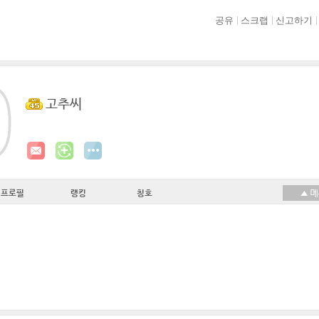
공유
스크랩
신고하기
고추씨
프로필
랭킹
칭호