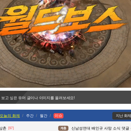
Progress
:
Loaded
:
0%
0%
 보고 싶은 유머 글이나 이미지를 올려보세요!
오늘의 화제
주간
월간
이슈
지난 화
 삼촌
[97]
신남성연대 배인규 사망 소식 댓글
계층