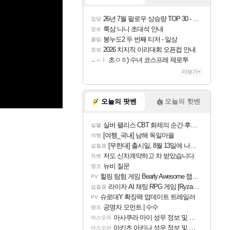
26년 7월 팔로우 상승량 TOP 30 - 월간 치지직
잡담
룩삼 니니 초대석 안내
정보
봉누도2 두 번째 티저 - 일상
클립
2026 치지직 이리대회 오픈컵 안내
정보
초ㅇㅎ) 수녀 코스프레 제로투
ㅗㅜㅑ
더보기+
오늘의 팟벤
오늘의 핫벤
실버 팰리스 CBT 화제의 순간·후기 모음
실팰
[여행_국내] 남해 독일마을
여행
[무한대] 출시일, 8월 13일에 나오나
섭컬겜
저도 신차계약하고 차 받았습니다
차벤
뉴비 질문
명조
힐링 탐험 게임 Bearly Awesome 챕터 1 트레일러
PV
라이자 AI 채팅 RPG 게임 [RyzaChat: AI] 공개
섭컬겜
슈로대Y 확장팩 업데이트 트레일러
PV
공명자 모먼트 | 수수
명조
아사쿠라 마이 성우 정보 및 주요 필모
아스오라
아키츠 아키나 성우 정보 및 주요 필모
아스오라