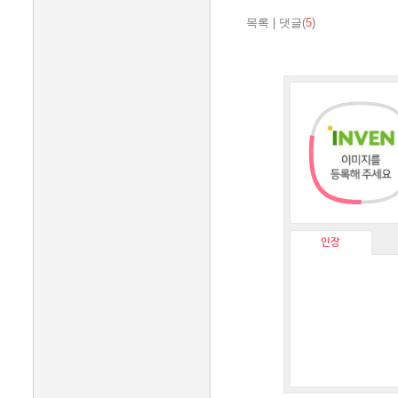
목록
|
댓글(
5
)
인장