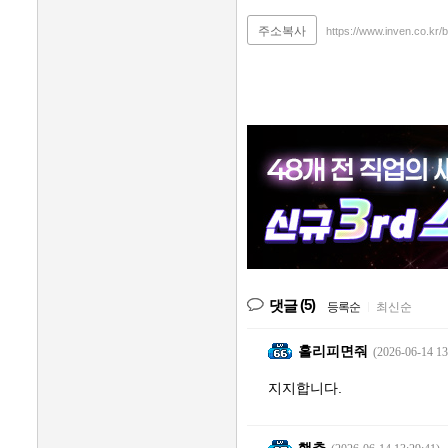
주소복사
https://www.inven.co.kr
(5)
댓글
등록순
|
최신순
홀리피면줘
(2026-06-14 13
지지합니다.