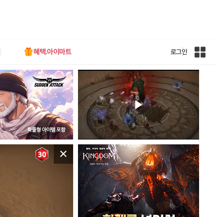
혜택.아이마트
로그인
인
벤
전
체
사
이
트
맵
×