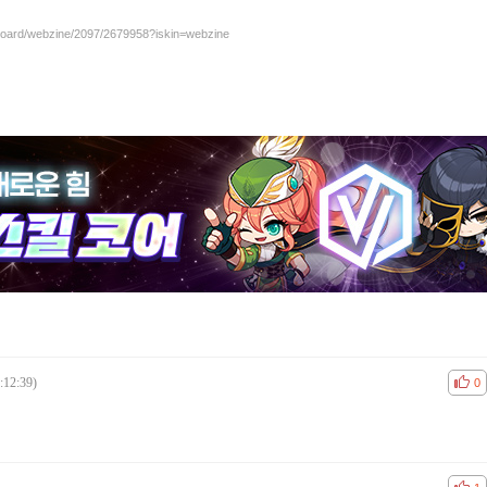
/board/webzine/2097/2679958?iskin=webzine
:12:39)
공감
비공
0