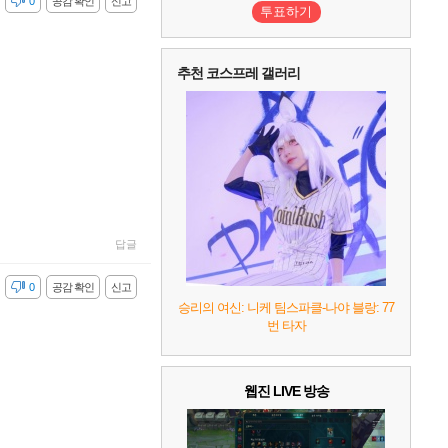
감
0
공감 확인
신고
2
어쌔신 크리드: 블랙 플래그 리싱크드
1
투표하기
3
프로야구스피리츠2026
2
4
드래곤소드 : 어웨이크닝
2
추천 코스프레 갤러리
5
블라인드 삼국
1
6
그랑블루 판타지 리링크 - 엔드리스 라그나로크
1
7
리듬 천국 미라클 스타즈
2
8
헤일로: 캠페인 이볼브드
2
9
캡틴 츠바사 2 월드 파이터즈
답글
10
레고 배트맨: 레거시 오브 더 다크 나이트
감
0
공감 확인
신고
승리의 여신: 니케 팀스파클-나야 블랑: 77
번 타자
웹진 LIVE 방송