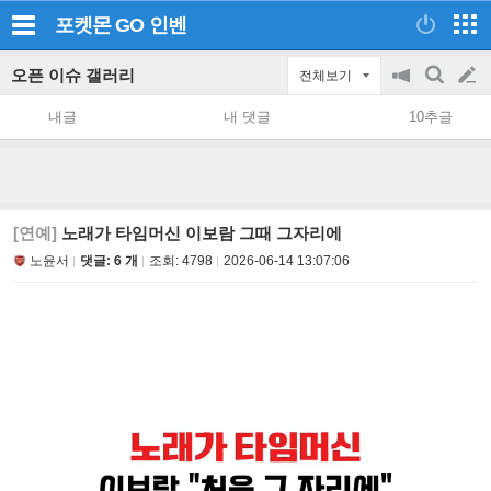
포켓몬 GO
인벤
오픈 이슈 갤러리
전체보기
공
검
글
지
색
내글
내 댓글
10추글
on/off
쓰
기
[연예]
노래가 타임머신 이보람 그때 그자리에
노윤서
댓글: 6 개
조회:
4798
2026-06-14 13:07:06