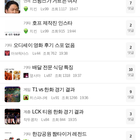
스윙스가 거르는 여자
연예
7
댓글
치킨
Lv.99
조회 1117
19:47
호프 제작진 인스타
기타
2
댓글
치킨
Lv.99
조회 915
19:44
오디세이 영화 후기 스포 없음
기타
2
댓글
아브락사스
Lv.44
조회 762
19:38
배달 전문 식당 특징
기타
10
댓글
옆사마
Lv.87
조회 1318
19:37
T1 vs 한화 경기 결과
게임
9
댓글
히스파니에
Lv.91
조회 1266
19:36
LCK 티원 한화 경기 결과
계층
3
댓글
작두콩차
Lv.84
조회 844
19:35
한강공원 짬타이거 레전드
기타
2