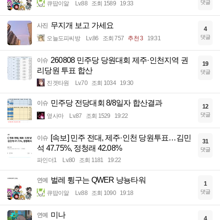
댓글
큐땁이알
Lv.88
조회 1589
19:33
무지개 보고 가세요
사진
4
댓글
오늘도피씨방
Lv.86
조회 757
추천 3
19:31
260808 민주당 당원대회 제주·인천지역 권
이슈
19
리당원 투표 합산
댓글
진겟타원
Lv.70
조회 1034
19:30
민주당 전당대회 8/8일자 합산결과
이슈
12
댓글
옆사마
Lv.87
조회 1529
19:22
[속보] 민주 전대, 제주·인천 당원투표…김민
이슈
31
석 47.75%, 정청래 42.08%
댓글
파인더1
Lv.80
조회 1181
19:22
벌레 튕구는 QWER 냥뇽타워
연예
1
댓글
큐땁이알
Lv.88
조회 1090
19:18
미나
연예
4