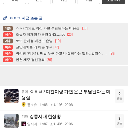
ㅇㅇㄱ 지금 뜨는 글
ㅇㅎ) 외외로 막상 가면 부담된다는 미용실.
[18]
계층
오늘자 이재명 대통령 SNS.....jpg
[26]
이슈
로또 판매점 레전드 손님.
[10]
계층
전당대회를 왜 하는거냐
[17]
이슈
박선원 "정청래, 맨날 누구 까고 나 잘했다는 말만...알았어, 잘했어, 그러니까 이제 그만, 끝"
[29]
이슈
인천 제주 경선결과
[39]
이슈
ㅇㅎㅂ? 여친이랑 가면 은근 부담된다는 미
유머
0
용실
댓글
풀소유
Lv.86
조회 195
20:08
강릉시내 현상황
기타
3
댓글
옆사마
Lv.87
조회 406
20:06