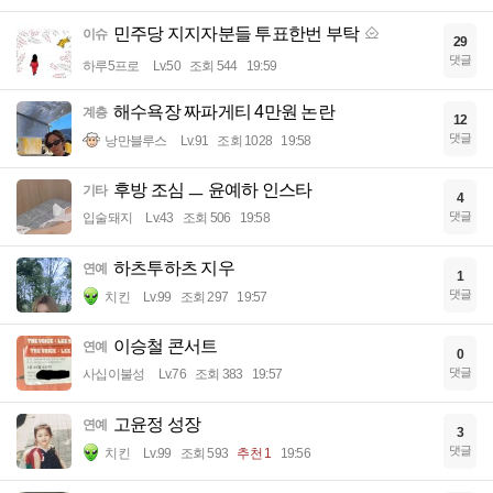
민주당 지지자분들 투표한번 부탁
이슈
29
댓글
하루5프로
Lv.50
조회 544
19:59
해수욕장 짜파게티 4만원 논란
계층
12
댓글
낭만블루스
Lv.91
조회 1028
19:58
후방 조심 ㅡ 윤예하 인스타
기타
4
댓글
입술돼지
Lv.43
조회 506
19:58
하츠투하츠 지우
연예
1
댓글
치킨
Lv.99
조회 297
19:57
이승철 콘서트
연예
0
댓글
사십이불성
Lv.76
조회 383
19:57
고윤정 성장
연예
3
댓글
치킨
Lv.99
조회 593
추천 1
19:56