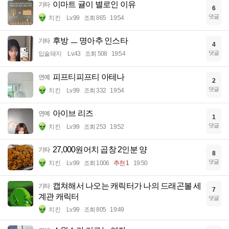
이마트 귤이 별로인 이유
기타
6
댓글
치킨
Lv.99
조회 865
19:54
후방 ㅡ 명아추 인스타
기타
4
댓글
입술돼지
Lv.43
조회 508
19:54
피프티피프티 아테나
연예
2
댓글
치킨
Lv.99
조회 332
19:54
아이브 리즈
연예
1
댓글
치킨
Lv.99
조회 253
19:52
27,000원어치 곱창 2인분 양
기타
8
댓글
치킨
Lv.99
조회 1006
추천 1
19:50
캡쳐해서 나오는 캐릭터가 나의 드래곤볼 세
기타
7
계관 캐릭터
댓글
치킨
Lv.99
조회 805
19:49