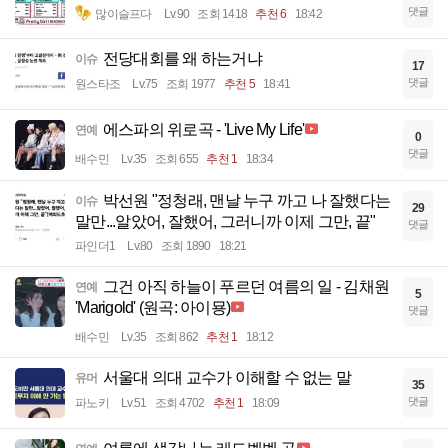
댓글
많이슬프다
Lv.90
조회 1418
추천 6
18:42
전당대회를 왜 하는거냐
이슈
17
댓글
원스타조
Lv.75
조회 1977
추천 5
18:41
에스파의 위로곡 - 'Live My Life'
연예
0
댓글
배수민
Lv.35
조회 655
추천 1
18:34
박선원 "정청래, 맨날 누구 까고 나 잘했다는
이슈
29
말만...알았어, 잘했어, 그러니까 이제 그만, 끝"
댓글
파인더1
Lv.80
조회 1890
18:21
그건 아직 하늘이 푸르던 여름의 일 - 김채원
연예
5
'Marigold' (원곡: 아이묭)
댓글
배수민
Lv.35
조회 862
추천 1
18:12
서울대 의대 교수가 이해할 수 없는 말
유머
35
댓글
파노키
Lv.51
조회 4702
추천 1
18:09