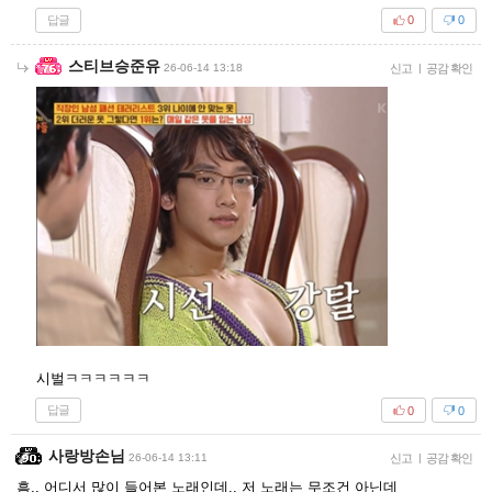
답글
0
0
스티브승준유
26-06-14 13:18
신고
|
공감 확인
시벌ㅋㅋㅋㅋㅋㅋ
답글
0
0
사랑방손님
26-06-14 13:11
신고
|
공감 확인
흠.. 어디서 많이 들어본 노래인데.. 저 노래는 무조건 아닌데