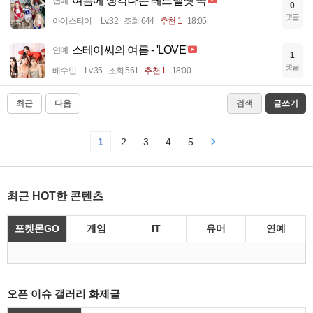
여름에 생각나는 레드벨벳 곡
연예
0
댓글
아이스티이
Lv.32
조회 644
추천 1
18:05
스테이씨의 여름 - 'LOVE'
연예
1
댓글
배수민
Lv.35
조회 561
추천 1
18:00
최근
다음
검색
글쓰기
1
2
3
4
5
최근 HOT한 콘텐츠
포켓몬GO
게임
IT
유머
연예
오픈 이슈 갤러리 화제글