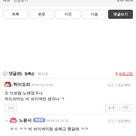
메뉴
인장보기
EXP 80%
목록
본문
이전
다음
댓글쓰기
댓글
(6)
등록순
|
최신순
새로고침
하이도리
26-06-14 13:09
신고
|
공감 확인
오 이보람 노래였구나
저드라마는 비 브이넥만 생각나 ㅋ
답글
0
0
노윤서
26-06-14 13:13
신고
|
공감 확인
ㄹㅇ ㅋㅋ 비 브이넥이랑 송혜교 짱갈래 ㅋㅋ