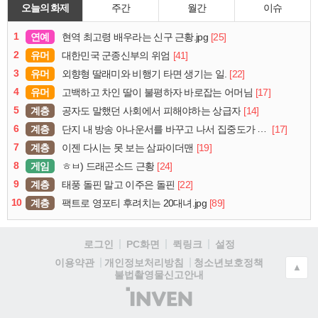
오늘의 화제
주간
월간
이슈
1
연예
[25]
현역 최고령 배우라는 신구 근황.jpg
2
유머
[41]
대한민국 군종신부의 위엄
3
유머
[22]
외향형 딸래미와 비행기 타면 생기는 일.
4
유머
[17]
고백하고 차인 딸이 불평하자 바로잡는 어머님
5
계층
[14]
공자도 말했던 사회에서 피해야하는 상급자
6
계층
[17]
단지 내 방송 아나운서를 바꾸고 나서 집중도가 확 올라갔다는 한 아파트의 안내방송
7
계층
[19]
이젠 다시는 못 보는 삼파이더맨
8
게임
[24]
ㅎㅂ) 드래곤소드 근황
9
계층
[22]
태풍 돌핀 말고 이주은 돌핀
10
계층
[89]
팩트로 영포티 후려치는 20대녀.jpg
로그인
PC화면
퀵링크
설정
청소년보호정책
이용약관
개인정보처리방침
▲
불법촬영물신고안내
(주)
인