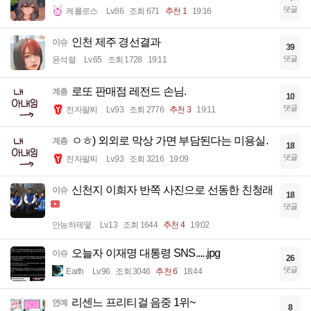
댓글
케를로스
Lv.86
조회 671
추천 1
19:16
인천 제주 경선결과
이슈
39
댓글
윤석렬
Lv.65
조회 1728
19:11
로또 판매점 레전드 손님.
계층
10
댓글
전자팔찌
Lv.93
조회 2776
추천 3
19:11
ㅇㅎ) 외외로 막상 가면 부담된다는 미용실.
계층
18
댓글
전자팔찌
Lv.93
조회 3216
19:09
신천지 이희자 반쪽 사진으로 선동한 친청래
이슈
18
댓글
안능하제옇
Lv.13
조회 1644
추천 4
19:02
오늘자 이재명 대통령 SNS.....jpg
이슈
26
댓글
Earth
Lv.96
조회 3046
추천 6
18:44
리센느 프리티걸 음중 1위~
연예
8