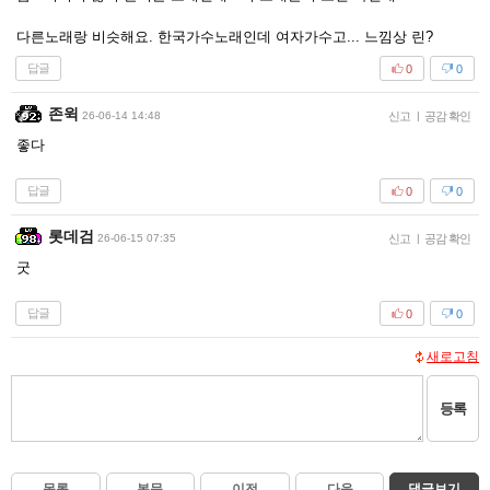
다른노래랑 비슷해요. 한국가수노래인데 여자가수고... 느낌상 린?
답글
0
0
존윅
26-06-14 14:48
신고
|
공감 확인
좋다
답글
0
0
롯데검
26-06-15 07:35
신고
|
공감 확인
굿
답글
0
0
새로고침
등록
목록
본문
이전
다음
댓글보기