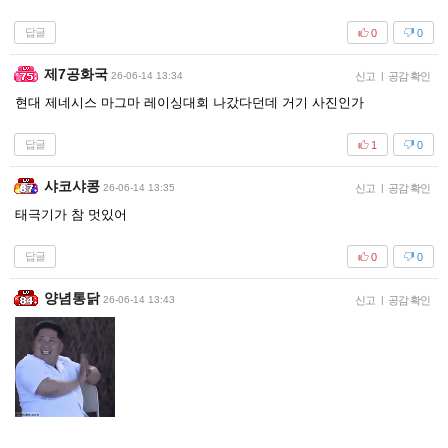
답글
0
0
제7공화국
26-06-14 13:34
신고
|
공감 확인
현대 제네시스 마그마 레이싱대회 나갔다던데 거기 사진인가
답글
1
0
샤코샤콩
26-06-14 13:35
신고
|
공감 확인
태극기가 참 멋있어
답글
0
0
양념통닭
26-06-14 13:43
신고
|
공감 확인