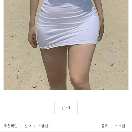
0
추천확인
신고
스팸신고
공유
스크랩