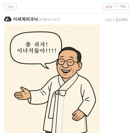
답글
0
0
이세계피크닉
26-06-14 14:17
신고
|
공감 확인