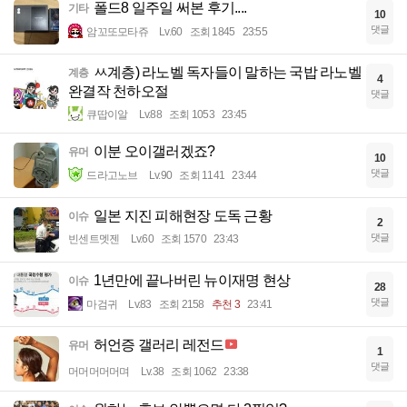
폴드8 일주일 써본 후기....
기타
10
댓글
암꼬또모타쥬
Lv.60
조회 1845
23:55
ㅆ계층) 라노벨 독자들이 말하는 국밥 라노벨
계층
4
완결작 천하오절
댓글
큐땁이알
Lv.88
조회 1053
23:45
이분 오이갤러겠죠?
유머
10
댓글
드라고노브
Lv.90
조회 1141
23:44
일본 지진 피해현장 도독 근황
이슈
2
댓글
빈센트멧젠
Lv.60
조회 1570
23:43
1년만에 끝나버린 뉴이재명 현상
이슈
28
댓글
마검귀
Lv.83
조회 2158
추천 3
23:41
허언증 갤러리 레전드
유머
1
댓글
머머머머머며
Lv.38
조회 1062
23:38