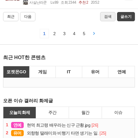
사실난라쿤
Lv.89
조회 2344
추천 2
20:52
최근
다음
검색
글쓰기
1
2
3
4
5
최근 HOT한 콘텐츠
포켓몬GO
게임
IT
유머
연예
오픈 이슈 갤러리 화제글
오늘의 화제
주간
월간
이슈
1
연예
[26]
현역 최고령 배우라는 신구 근황.jpg
2
유머
[25]
외향형 딸래미와 비행기 타면 생기는 일.