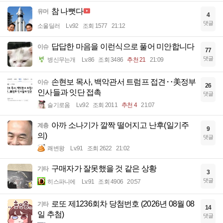
참 나뻣다
유머
4
댓글
소울딜러
Lv.92
조회 1577
21:12
답답한 마음을 이런식으로 풀어 미안합니다
이슈
77
댓글
병신무는개
Lv.86
조회 3486
추천 21
21:09
손현보 목사, 백악관서 트럼프 접견‥美정부
이슈
26
인사들과 잇단 접촉
댓글
슬기로움
Lv.92
조회 2011
추천 4
21:07
아까 소나기가 깔짝 떨어지고 난후(일기주
계층
9
의)
댓글
쾌변왕
Lv.91
조회 2622
21:02
구매자가 잘못했을 것 같은 상황
기타
3
댓글
히스파니에
Lv.91
조회 4906
20:57
로또 제1236회차 당첨번호 (2026년 08월 08
기타
14
일 추첨)
댓글