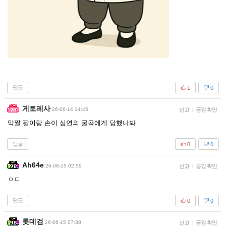
답글
1
0
게토레사
26-06-14 14:45
신고
|
공감 확인
막짤 팔이랑 손이 심연의 굴곡에게 당했나봐
답글
0
0
Ah64e
26-06-15 02:59
신고
|
공감 확인
ㅇㄷ
답글
0
0
롯데검
26-06-15 07:38
신고
|
공감 확인