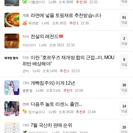
댓글
너빨갱이지
Lv.86
조회 3865
추천 10
22:33
라면에 넣을 토핑재료 추천받습니다
계층
61
댓글
쾌변왕
Lv.91
조회 2631
추천 1
22:30
전설의 레전드
지식
2
댓글
아브라카
Lv.91
조회 1623
22:10
이란 "호르무즈 재개방 합의 근접...미, MOU
이슈
8
위반 배상해야"
댓글
균터
Lv.42
조회 1491
추천 1
22:10
개빡침주의) 이게 12년
기타
39
댓글
꿻뻵뗗
Lv.90
조회 5141
추천 5
22:09
다음주 놀토 리센느 출연...
연예
14
댓글
많이슬프다
Lv.90
조회 3428
추천 8
21:48
7월 국산차 판매 순위
기타
10
댓글