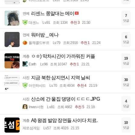
라라크로포드
Lv.87
조회 3569
21:43
리센느 쫑알대는 메이
연예
7
댓글
대센느
Lv.91
조회 1334
추천 3
21:30
워터밤 _ 예나
연예
6
댓글
돌체콜드부르
Lv.79
조회 2916
추천 1
21:24
ㅇㅎ) 막차시간이 가까워진 커플
계층
19
댓글
Earth
Lv.96
조회 10347
추천 1
21:21
지금 북한 삼지연시 지역 날씨
사진
30
댓글
아인하샤드
Lv.70
조회 4934
추천 4
21:19
산소에 간 울집 댕댕이 ㄷㄷㄷ.JPG
사진
4
댓글
Inven서현
Lv.81
조회 4662
추천 5
21:18
AI) 왕겜 발암 장면들 사이다 치료.
계층
10
댓글
제로섬게임
Lv.57
조회 4026
21:15