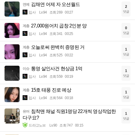
김채연 어제 자 오션월드
연예
2
댓글
입사
Lv.94
조회 269
00:27
27,000원어치 곱창 2인분 양
계층
0
댓글
입사
Lv.94
조회 341
00:25
오늘로써 완벽히 증명된 거
계층
1
댓글
입사
Lv.94
조회 525
00:22
통영 살인사건 현상금 1억
이슈
1
댓글
입사
Lv.94
조회 559
00:19
15호 태풍 진로 예상
계층
1
댓글
입사
Lv.94
조회 564
00:18
침착맨 채널 직원1명당 22개씩 영상작업한
유머
1
다구요?
댓글
드라고노브
Lv.90
조회 747
00:15