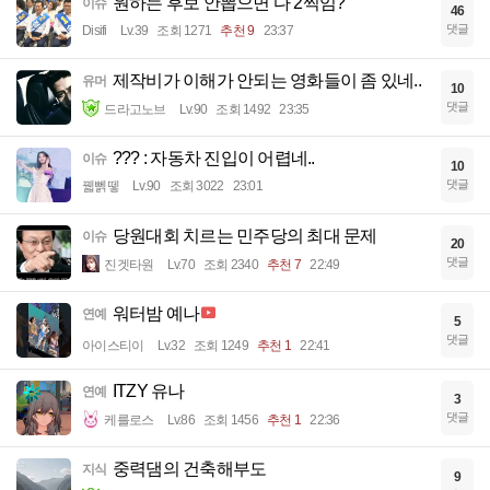
원하는 후보 안뽑으면 다 2찍임?
이슈
46
댓글
Disifi
Lv.39
조회 1271
추천 9
23:37
제작비가 이해가 안되는 영화들이 좀 있네..
유머
10
댓글
드라고노브
Lv.90
조회 1492
23:35
??? : 자동차 진입이 어렵네..
이슈
10
댓글
꿻뻵뗗
Lv.90
조회 3022
23:01
당원대회 치르는 민주당의 최대 문제
이슈
20
댓글
진겟타원
Lv.70
조회 2340
추천 7
22:49
워터밤 예나
연예
5
댓글
아이스티이
Lv.32
조회 1249
추천 1
22:41
ITZY 유나
연예
3
댓글
케를로스
Lv.86
조회 1456
추천 1
22:36
중력댐의 건축해부도
지식
9