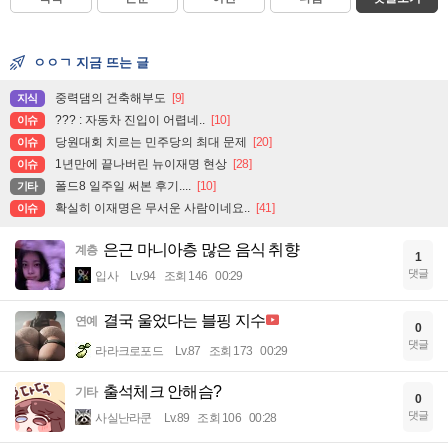
ㅇㅇㄱ 지금 뜨는 글
중력댐의 건축해부도
[9]
지식
??? : 자동차 진입이 어렵네..
[10]
이슈
당원대회 치르는 민주당의 최대 문제
[20]
이슈
1년만에 끝나버린 뉴이재명 현상
[28]
이슈
폴드8 일주일 써본 후기....
[10]
기타
확실히 이재명은 무서운 사람이네요..
[41]
이슈
은근 마니아층 많은 음식 취향
계층
1
댓글
입사
Lv.94
조회 146
00:29
결국 울었다는 블핑 지수
연예
0
댓글
라라크로포드
Lv.87
조회 173
00:29
출석체크 안해슴?
기타
0
댓글
사실난라쿤
Lv.89
조회 106
00:28