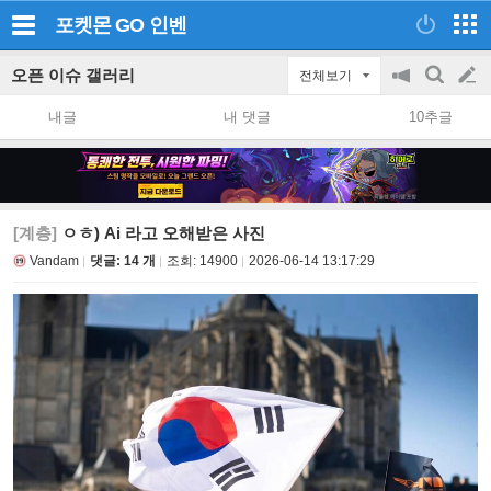
포켓몬 GO
인벤
오픈 이슈 갤러리
전체보기
공
검
글
지
색
내글
내 댓글
10추글
on/off
쓰
기
[계층]
ㅇㅎ) Ai 라고 오해받은 사진
Vandam
댓글: 14 개
조회:
14900
2026-06-14 13:17:29