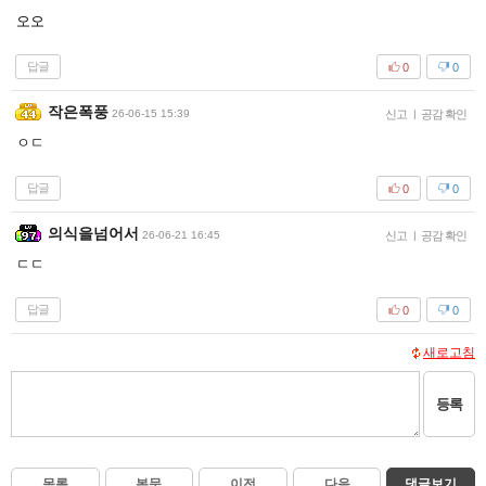
오오
답글
0
0
작은폭풍
26-06-15 15:39
신고
|
공감 확인
ㅇㄷ
답글
0
0
의식을넘어서
26-06-21 16:45
신고
|
공감 확인
ㄷㄷ
답글
0
0
새로고침
등록
목록
본문
이전
다음
댓글보기