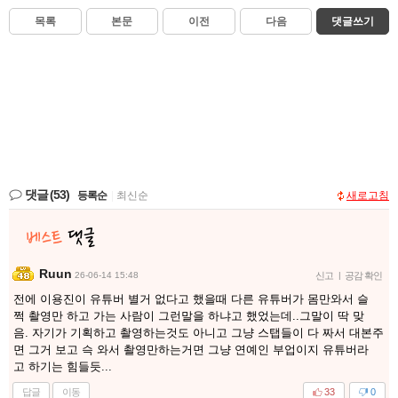
목록
본문
이전
다음
댓글쓰기
댓글
(53)
등록순
|
최신순
새로고침
Ruun
26-06-14 15:48
신고
|
공감 확인
전에 이용진이 유튜버 별거 없다고 했을때 다른 유튜버가 몸만와서 슬
쩍 촬영만 하고 가는 사람이 그런말을 하냐고 했었는데..그말이 딱 맞
음. 자기가 기획하고 촬영하는것도 아니고 그냥 스탭들이 다 짜서 대본주
면 그거 보고 슥 와서 촬영만하는거면 그냥 연예인 부업이지 유튜버라
고 하기는 힘들듯...
답글
이동
33
0