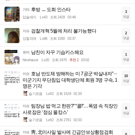
후방 ㅡ 도희 인스타
기타
3
댓글
입술돼지
Lv.43
조회 2429
03:48
검찰개혁 5월에 처리 불가능했다
이슈
2
댓글
강철의매
Lv.86
조회 1550
03:37
남친이 자꾸 기습키스해요
유머
1
댓글
Neuhauus
Lv.20
조회 2470
추천 1
03:02
호남 반도체 방해하는 미 7공군 박살내자”···
이슈
10
미군기지 무단침입 대학생단체 회원 3명 구속, 1
댓글
명은 기각
슬기로움
Lv.92
조회 1528
02:20
팀장님 밥 먹고 한판?” “콜!”…폭염 속 직장인
이슈
8
사로잡은 ‘점심 몰캉스’
댓글
슬기로움
Lv.92
조회 2781
02:03
靑, 北미사일 발사에 긴급안보상황점검회
이슈
0