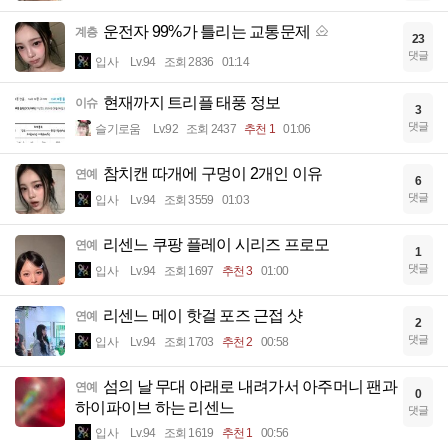
운전자 99%가 틀리는 교통문제
계층
23
댓글
입사
Lv.94
조회 2836
01:14
현재까지 트리플 태풍 정보
이슈
3
댓글
슬기로움
Lv.92
조회 2437
추천 1
01:06
참치캔 따개에 구멍이 2개인 이유
연예
6
댓글
입사
Lv.94
조회 3559
01:03
리센느 쿠팡 플레이 시리즈 프로모
연예
1
댓글
입사
Lv.94
조회 1697
추천 3
01:00
리센느 메이 핫걸 포즈 근접 샷
연예
2
댓글
입사
Lv.94
조회 1703
추천 2
00:58
섬의 날 무대 아래로 내려가서 아주머니 팬과
연예
0
하이파이브 하는 리센느
댓글
입사
Lv.94
조회 1619
추천 1
00:56