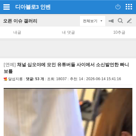
디아블로3
인벤
오픈 이슈 갤러리
전체보기
공
검
글
지
색
내글
내 댓글
10추글
on/off
쓰
기
[연예]
채널 십오야에 모인 유튜버들 사이에서 소신발언한 빠니
보틀
달섭지롱
댓글: 53 개
조회:
18037
추천:
14
2026-06-14 15:41:16