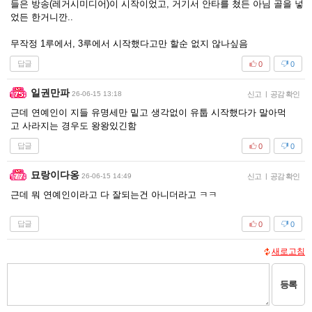
들은 방송(레거시미디어)이 시작이었고, 거기서 안타를 쳤든 아님 골을 넣
었든 한거니깐..
무작정 1루에서, 3루에서 시작했다고만 할순 없지 않나싶음
답글
0
0
일권만파
26-06-15 13:18
신고
|
공감 확인
근데 연예인이 지들 유명세만 밑고 생각없이 유툽 시작했다가 말아먹
고 사라지는 경우도 왕왕있긴함
답글
0
0
묘랑이다옹
26-06-15 14:49
신고
|
공감 확인
근데 뭐 연예인이라고 다 잘되는건 아니더라고 ㅋㅋ
답글
0
0
새로고침
등록