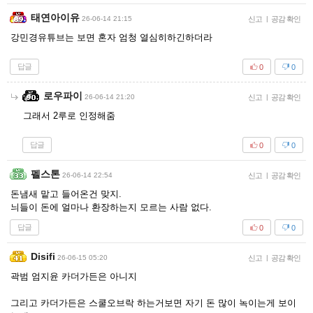
태연아이유
26-06-14 21:15
신고
|
공감 확인
강민경유튜브는 보면 혼자 엄청 열심히하긴하더라
답글
0
0
로우파이
26-06-14 21:20
신고
|
공감 확인
그래서 2루로 인정해줌
답글
0
0
펠스톤
26-06-14 22:54
신고
|
공감 확인
돈냄새 맡고 들어온건 맞지.
늬들이 돈에 얼마나 환장하는지 모르는 사람 없다.
답글
0
0
Disifi
26-06-15 05:20
신고
|
공감 확인
곽범 엄지윤 카더가든은 아니지
그리고 카더가든은 스쿨오브락 하는거보면 자기 돈 많이 녹이는게 보이