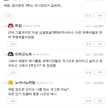
곽범, 엄지윤은 3루는 아니었던거 같은데;;
답글
2
0
히강
26-06-14 16:09
신고
|
공감 확인
근데 그렇게치면 지금 싱글벙글/180초/킥서비스 이런 유튜버들은 전
부 무명애들이였음
답글
0
0
드라고노브
26-06-14 16:11
신고
|
공감 확인
그래서 곽범이 얘기를함 코메디언들은 개그프로 없어지고 살려고 한
거라고 그래서 1루인가? 로 정정함
답글
4
0
노사나노라잎
26-06-14 17:47
신고
|
공감 확인
곽범 정도면 인지도 나름 있는 개그맨 아님?
개콘 인기 있을때 종종 나오던 애니
답글
0
0