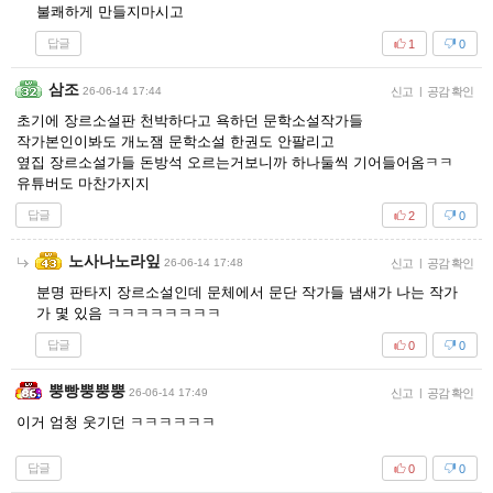
불쾌하게 만들지마시고
답글
1
0
삼조
26-06-14 17:44
신고
|
공감 확인
초기에 장르소설판 천박하다고 욕하던 문학소설작가들
작가본인이봐도 개노잼 문학소설 한권도 안팔리고
옆집 장르소설가들 돈방석 오르는거보니까 하나둘씩 기어들어옴ㅋㅋ
유튜버도 마찬가지지
답글
2
0
노사나노라잎
26-06-14 17:48
신고
|
공감 확인
분명 판타지 장르소설인데 문체에서 문단 작가들 냄새가 나는 작가
가 몇 있음 ㅋㅋㅋㅋㅋㅋㅋㅋ
답글
0
0
뿡빵뿡뿡뿡
26-06-14 17:49
신고
|
공감 확인
이거 엄청 웃기던 ㅋㅋㅋㅋㅋㅋ
답글
0
0