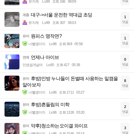
댓글
뮤지케
Lv.99
조회 166
06:09
대구->서울 운전한 역대급 초딩
계층
1
댓글
뮤지케
Lv.99
조회 307
06:03
원피스 명작면?
유머
1
댓글
너빨갱이지
Lv.86
조회 369
05:58
언제나 아이브
연예
0
댓글
인생쉽게살어
Lv.60
조회 427
05:39
후방)인방 누나들이 돈벌때 사용하는 밑캠을
유머
8
알아보자
댓글
너빨갱이지
Lv.86
조회 1711
05:27
후방)흔들림의 미학
유머
2
댓글
너빨갱이지
Lv.86
조회 1328
05:20
약후)청소하는오이갤 와이프
유머
3
댓글
너빨갱이지
Lv.86
조회 1546
05:14