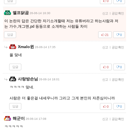
답글
0
0
엘프닭곰
26-06-14 16:30
신고
|
공감 확인
이 논란의 답은 간단한 자기소개할때 저는 유튜버라고 하는사람과 저
는 가수,개그맨,pd 등등으로 소개하는 사람들 차이
답글
21
0
Xmalo윈
26-06-14 17:35
신고
|
공감 확인
올 맞네
답글
0
0
사랑방손님
26-06-14 18:01
신고
|
공감 확인
ㅋㅋㅋㅋ 맞네.
사람은 더 좋은걸 내세우니까 그리고 그게 본인의 자존심이니까
답글
0
0
해군이
26-06-14 17:08
신고
|
공감 확인
ㅋㅋㅋㅋㅋ