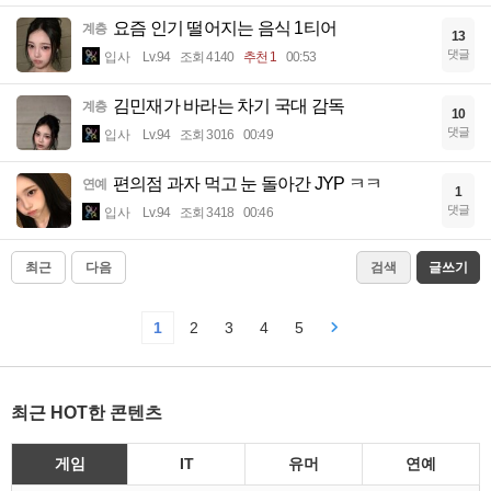
요즘 인기 떨어지는 음식 1티어
계층
13
댓글
입사
Lv.94
조회 4140
추천 1
00:53
김민재가 바라는 차기 국대 감독
계층
10
댓글
입사
Lv.94
조회 3016
00:49
편의점 과자 먹고 눈 돌아간 JYP ㅋㅋ
연예
1
댓글
입사
Lv.94
조회 3418
00:46
최근
다음
검색
글쓰기
1
2
3
4
5
최근 HOT한 콘텐츠
게임
IT
유머
연예