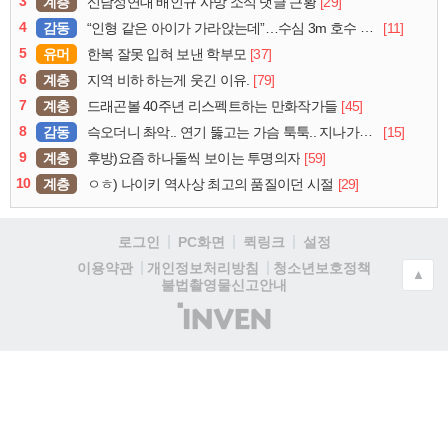
3
계층
[29]
신남성연대 배인규 사망 소식 댓글 근황
4
감동
[11]
“인형 같은 아이가 가라앉는데”…수심 3m 호수 뛰어든 60대 의인
5
유머
[37]
한복 잘못 입혀 보낸 학부모
6
계층
[79]
지역 비하 하는게 웃긴 이유.
7
계층
[45]
드래곤볼 40주년 리스펙트하는 만화작가들
8
감동
[15]
슥오더니 촤악.. 연기 뚫고는 가슴 툭툭.. 지나가던 아재의 정체
9
계층
[59]
후방)요즘 하나둘씩 보이는 투명의자
10
계층
[29]
ㅇㅎ) 나이키 역사상 최고의 품질이던 시절
로그인
PC화면
퀵링크
설정
청소년보호정책
이용약관
개인정보처리방침
▲
불법촬영물신고안내
(주)
인
벤