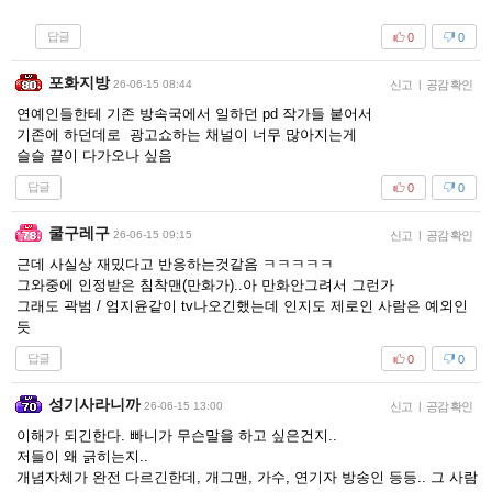
답글
0
0
포화지방
26-06-15 08:44
신고
|
공감 확인
연예인들한테 기존 방속국에서 일하던 pd 작가들 붙어서
기존에 하던데로 광고쇼하는 채널이 너무 많아지는게
슬슬 끝이 다가오나 싶음
답글
0
0
쿨구레구
26-06-15 09:15
신고
|
공감 확인
근데 사실상 재밌다고 반응하는것같음 ㅋㅋㅋㅋㅋ
그와중에 인정받은 침착맨(만화가)..아 만화안그려서 그런가
그래도 곽범 / 엄지윤같이 tv나오긴했는데 인지도 제로인 사람은 예외인
듯
답글
0
0
성기사라니까
26-06-15 13:00
신고
|
공감 확인
이해가 되긴한다. 빠니가 무슨말을 하고 싶은건지..
저들이 왜 긁히는지..
개념자체가 완전 다르긴한데, 개그맨, 가수, 연기자 방송인 등등.. 그 사람