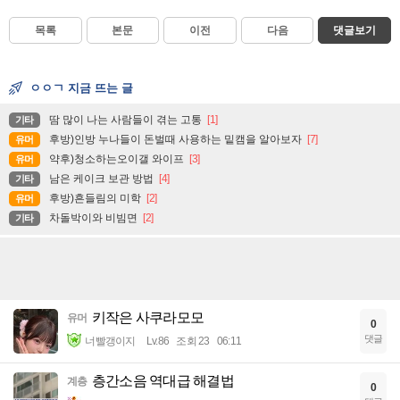
목록
본문
이전
다음
댓글보기
ㅇㅇㄱ 지금 뜨는 글
땀 많이 나는 사람들이 겪는 고통
[1]
기타
후방)인방 누나들이 돈벌때 사용하는 밑캠을 알아보자
[7]
유머
약후)청소하는오이갤 와이프
[3]
유머
남은 케이크 보관 방법
[4]
기타
후방)흔들림의 미학
[2]
유머
차돌박이와 비빔면
[2]
기타
키작은 사쿠라모모
유머
0
댓글
너빨갱이지
Lv.86
조회 23
06:11
층간소음 역대급 해결법
계층
0