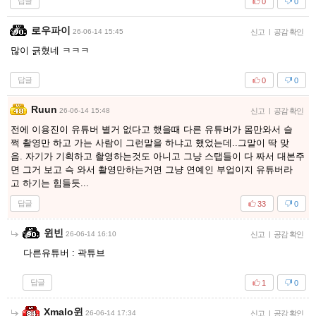
답글
0
0
로우파이
26-06-14 15:45
신고
|
공감 확인
많이 긁혔네 ㅋㅋㅋ
답글
0
0
Ruun
26-06-14 15:48
신고
|
공감 확인
전에 이용진이 유튜버 별거 없다고 했을때 다른 유튜버가 몸만와서 슬
쩍 촬영만 하고 가는 사람이 그런말을 하냐고 했었는데..그말이 딱 맞
음. 자기가 기획하고 촬영하는것도 아니고 그냥 스탭들이 다 짜서 대본주
면 그거 보고 슥 와서 촬영만하는거면 그냥 연예인 부업이지 유튜버라
고 하기는 힘들듯...
답글
33
0
윈빈
26-06-14 16:10
신고
|
공감 확인
다른유튜버 : 곽튜브
답글
1
0
Xmalo윈
26-06-14 17:34
신고
|
공감 확인