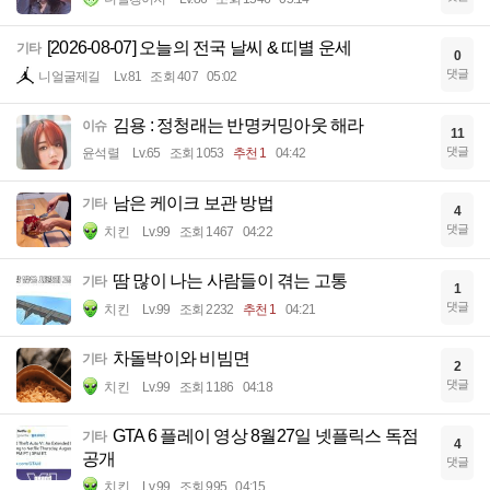
[2026-08-07] 오늘의 전국 날씨 & 띠별 운세
기타
0
댓글
니얼굴제길
Lv.81
조회 407
05:02
김용 : 정청래는 반명커밍아웃 해라
이슈
11
댓글
윤석렬
Lv.65
조회 1053
추천 1
04:42
남은 케이크 보관 방법
기타
4
댓글
치킨
Lv.99
조회 1467
04:22
땀 많이 나는 사람들이 겪는 고통
기타
1
댓글
치킨
Lv.99
조회 2232
추천 1
04:21
차돌박이와 비빔면
기타
2
댓글
치킨
Lv.99
조회 1186
04:18
GTA 6 플레이 영상 8월27일 넷플릭스 독점
기타
4
공개
댓글
치킨
Lv.99
조회 995
04:15