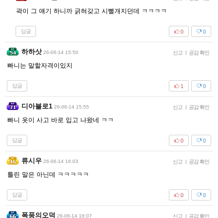
곽이 그 얘기 하니까 긁혀갖고 시뻘개지던데 ㅋㅋㅋㅋ
답글
0
0
하하삿
26-06-14 15:50
신고
|
공감 확인
빠니는 말할자격이있지
답글
1
0
디아블로1
26-06-14 15:55
신고
|
공감 확인
빠니 옷이 사고 바로 입고 나왔네 ㅋㅋ
답글
0
0
류시우
26-06-14 16:03
신고
|
공감 확인
틀린 말은 아닌데 ㅋㅋㅋㅋㅋ
답글
0
0
폭풍의오덕
26-06-14 16:07
신고
|
공감 확인