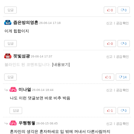
답글
0
0
좁은방의영혼
26-06-14 17:18
신고
|
공감 확인
이게 힙합이지
답글
0
0
핏빛섬광
26-06-14 17:37
신고
|
공감 확인
블라인드 된 코멘트입니다.
[내용보기]
답글
1
14
미나얼
26-06-14 18:44
신고
|
공감 확인
나도 이런 댓글보면 바로 비추 박음
답글
1
0
우헹헹웧
26-06-15 08:45
신고
|
공감 확인
혼자만의 생각은 혼자하세요 입 밖에 꺼내서 다른사람까지