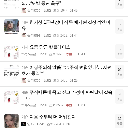
의…“도발 중단 촉구”
댓글
슬기로움
Lv.92
조회 1044
01:49
한기성 1군단장이 직무 배제된 결정적인 이
이슈
5
유
댓글
슬기로움
Lv.92
조회 2412
01:44
요즘 당근 핫플레이스
기타
5
댓글
하루5프로
Lv.50
조회 2493
추천 1
01:40
이상주의적 말씀” “北 주적 변함없다”… 사면
이슈
14
초가 통일부
댓글
슬기로움
Lv.92
조회 1477
01:29
주식때문에 죽고 싶고 가정이 파탄날꺼 같습
계층
8
니다.
댓글
하루5프로
Lv.50
조회 3532
추천 1
01:23
다음 주부터 더 더워진다
이슈
12
댓글
입사
Lv.94
조회 2964
01:16