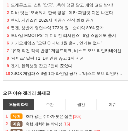
1
드래곤소드, 스팀 '압긍'…축하 댓글 달고 게임 코드 받자!
2
디바 잇는 '오버워치 한국 영웅', 메카 파일럿 디몬 나온다
3
엔씨, 게임스컴 2026서 미공개 신작 최초 공개
4
웹젠, 상반기 영업수익 773억 원…순이익 89% 증가
5
모바일 MMOTPS '더 디비전 리서전스', 6일 스팀에도 출시
6
카카오게임즈 "오딘 Q 내년 1월 출시, 연기는 없다"
7
"유저 의견 적극 반영" 게임프리크, 비스트 오브 리인카네이션 개선 나선다
8
'페이즈' 날뛴 T1, DK 연승 끊고 1위 지켜
9
젠지, 한화생명 잡고 2연패 끊었다
10
XBOX 게임패스 8월 1차 라인업 공개... '비스트 오브 리인카네이션' 즉시 합류
오픈 이슈 갤러리 화제글
오늘의 화제
주간
월간
이슈
1
유머
[102]
조카 용돈 주다가 뺏은 삼촌
2
계층
[16]
축협 개혁하는 박지성