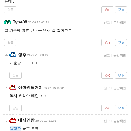
는데 ...
답글
0
0
Type98
26-06-15 07:41
신고
|
공감 확인
그 와중에 효연 : 나 돈 냄새 잘 맡아ㅋㅋ
답글
1
0
행추
26-06-15 08:19
신고
|
공감 확인
개호감 ㅋㅋㅋㅋ
답글
0
0
아마안될거야
26-06-15 10:05
신고
|
공감 확인
역시 효리수 메인ㅋㅋ
답글
0
0
태사연랑
26-06-15 12:01
신고
|
공감 확인
@행추
극호 ㅋㅋ