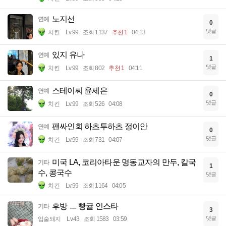
노지선
연예
0
댓글
치킨
Lv.99
조회 1137
추천 1
04:13
있지 유나
연예
1
댓글
치킨
Lv.99
조회 802
추천 1
04:11
스테이씨 윤세은
연예
0
댓글
치킨
Lv.99
조회 526
04:08
팬싸인회 하츠투하츠 정이안
연예
0
댓글
치킨
Lv.99
조회 731
04:07
미국 LA, 코리아타운 명동교자의 만두, 칼국
기타
1
수, 콩국수
댓글
치킨
Lv.99
조회 1164
04:05
후방 ㅡ 빵귤 인스타
기타
3
댓글
입술돼지
Lv.43
조회 1583
03:59