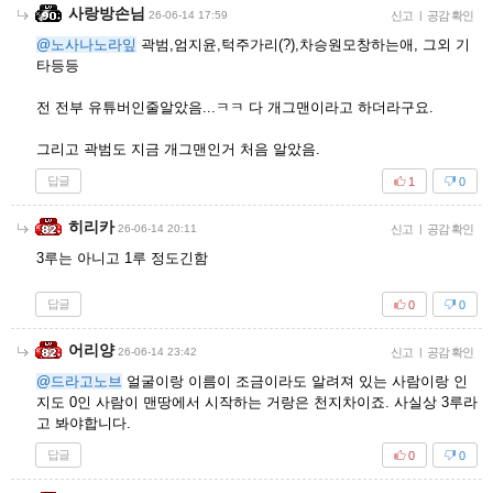
사랑방손님
26-06-14 17:59
신고
|
공감 확인
@노사나노라잎
곽범,엄지윤,턱주가리(?),차승원모창하는애, 그외 기
타등등
전 전부 유튜버인줄알았음...ㅋㅋ 다 개그맨이라고 하더라구요.
그리고 곽범도 지금 개그맨인거 처음 알았음.
답글
1
0
히리카
26-06-14 20:11
신고
|
공감 확인
3루는 아니고 1루 정도긴함
답글
0
0
어리양
26-06-14 23:42
신고
|
공감 확인
@드라고노브
얼굴이랑 이름이 조금이라도 알려져 있는 사람이랑 인
지도 0인 사람이 맨땅에서 시작하는 거랑은 천지차이죠. 사실상 3루라
고 봐야합니다.
답글
0
0