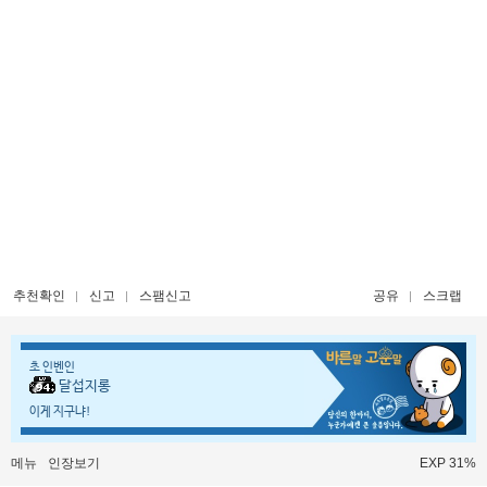
추천확인
신고
스팸신고
공유
스크랩
초 인벤인
달섭지롱
이게 지구냐!
메뉴
인장보기
EXP 31%