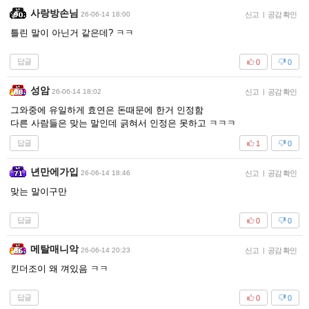
사랑방손님
26-06-14 18:00
신고
|
공감 확인
틀린 말이 아닌거 같은데? ㅋㅋ
답글
0
0
성암
26-06-14 18:02
신고
|
공감 확인
그와중에 유일하게 효연은 돈때문에 한거 인정함
다른 사람들은 맞는 말인데 긁혀서 인정은 못하고 ㅋㅋㅋ
답글
1
0
년만에가입
26-06-14 18:46
신고
|
공감 확인
맞는 말이구만
답글
0
0
메탈매니악
26-06-14 20:23
신고
|
공감 확인
킨더조이 왜 껴있음 ㅋㅋ
답글
0
0