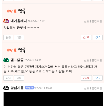
내가참새다
26-06-14 15:42
신고
|
공감 확인
맞말해서 긁혓네 ㅋㅋㅋㅋ
답글
이동
31
0
엘프닭곰
26-06-14 16:30
신고
|
공감 확인
이 논란의 답은 간단한 자기소개할때 저는 유튜버라고 하는사람과 저
는 가수,개그맨,pd 등등으로 소개하는 사람들 차이
답글
이동
21
0
달섭지롱
26-06-14 15:42
신고
|
공감 확인