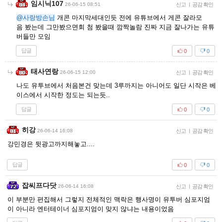
임시닉107
26-06-15 08:51
신고
|
공감 확인
@사랑방손님
개콘 마지막세대인듯 전에 유튜브에서 게콘 잘라모
음 봤는데 그만봤으면회 첨 봤을때 깜짝놀람 진짜 지금 잘나가는 유튜
버들만 모임
답글
0
0
태사연랑
26-06-15 12:00
신고
|
공감 확인
나도 유투브에서 처음본건 맞는데 3루까지는 아니어도 일단 시작은 베
이스에서 시작한 정도는 되는듯..
답글
0
0
히강
26-06-14 16:08
신고
|
공감 확인
강민경은 뒷광고까지해놓고....
답글
0
0
잡씨프다닷
26-06-14 16:08
신고
|
공감 확인
이 부분만 편집해서 그렇지 전체적인 맥락은 행사명이 유투버 심포지엄
이 아니라 엔터테이너 심포지엄이 맞지 않냐는 내용이었음