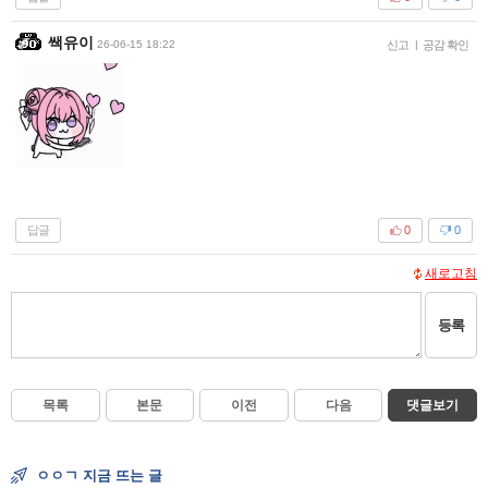
쌕유이
26-06-15 18:22
신고
|
공감 확인
답글
0
0
새로고침
등록
목록
본문
이전
다음
댓글보기
ㅇㅇㄱ 지금 뜨는 글