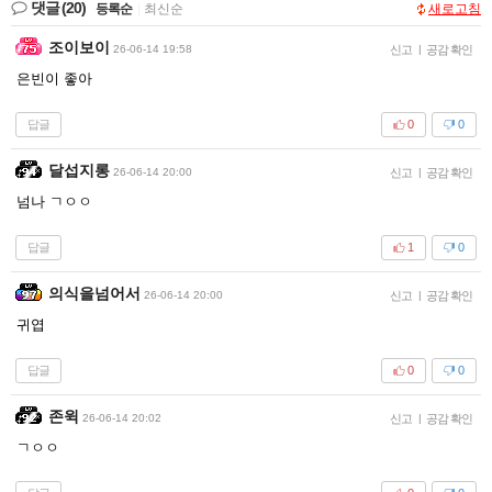
댓글
(20)
등록순
|
최신순
새로고침
조이보이
26-06-14 19:58
신고
|
공감 확인
은빈이 좋아
답글
0
0
달섭지롱
26-06-14 20:00
신고
|
공감 확인
넘나 ㄱㅇㅇ
답글
1
0
의식을넘어서
26-06-14 20:00
신고
|
공감 확인
귀엽
답글
0
0
존윅
26-06-14 20:02
신고
|
공감 확인
ㄱㅇㅇ