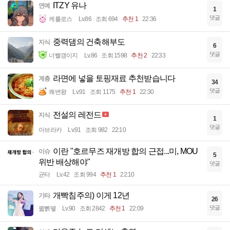
ITZY 유나
연예
1
댓글
케를로스
Lv.86
조회 694
추천 1
22:36
중력댐의 건축해부도
지식
6
댓글
너빨갱이지
Lv.86
조회 1598
추천 2
22:33
라면에 넣을 토핑재료 추천받습니다
계층
34
댓글
쾌변왕
Lv.91
조회 1175
추천 1
22:30
전설의 레전드
지식
1
댓글
아브라카
Lv.91
조회 982
22:10
이란 "호르무즈 재개방 합의 근접...미, MOU
이슈
5
위반 배상해야"
댓글
균터
Lv.42
조회 994
추천 1
22:10
개빡침주의) 이게 12년
기타
26
댓글
꿻뻵뗗
Lv.90
조회 2842
추천 1
22:09