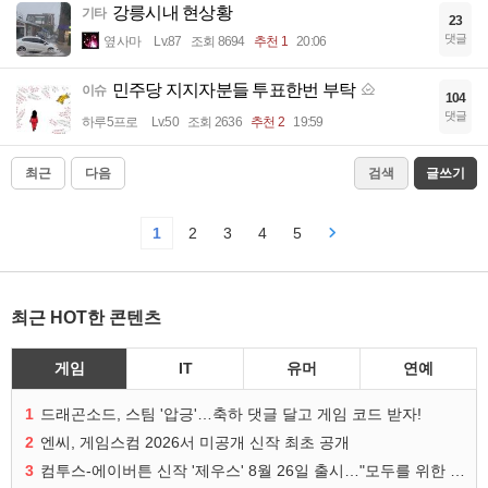
강릉시내 현상황
기타
23
댓글
옆사마
Lv.87
조회 8694
추천 1
20:06
민주당 지지자분들 투표한번 부탁
이슈
104
댓글
하루5프로
Lv.50
조회 2636
추천 2
19:59
최근
다음
검색
글쓰기
1
2
3
4
5
최근 HOT한 콘텐츠
게임
IT
유머
연예
1
드래곤소드, 스팀 '압긍'…축하 댓글 달고 게임 코드 받자!
2
엔씨, 게임스컴 2026서 미공개 신작 최초 공개
3
컴투스-에이버튼 신작 '제우스' 8월 26일 출시…"모두를 위한 경쟁"