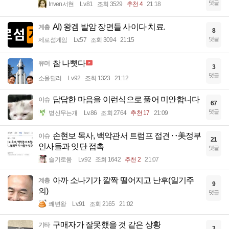
댓글
Inven서현
Lv.81
조회 3529
추천 4
21:18
AI) 왕겜 발암 장면들 사이다 치료.
계층
8
댓글
제로섬게임
Lv.57
조회 3094
21:15
참 나뻣다
유머
3
댓글
소울딜러
Lv.92
조회 1323
21:12
답답한 마음을 이런식으로 풀어 미안합니다
이슈
67
댓글
병신무는개
Lv.86
조회 2764
추천 17
21:09
손현보 목사, 백악관서 트럼프 접견‥美정부
이슈
21
인사들과 잇단 접촉
댓글
슬기로움
Lv.92
조회 1642
추천 2
21:07
아까 소나기가 깔짝 떨어지고 난후(일기주
계층
9
의)
댓글
쾌변왕
Lv.91
조회 2165
21:02
구매자가 잘못했을 것 같은 상황
기타
3