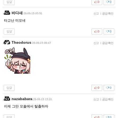
답글
0
0
바다새
26-06-15 05:51
신고
|
공감 확인
타고난 미모네
답글
0
0
Theodorus
26-06-15 08:47
신고
|
공감 확인
답글
0
0
nazababara
26-06-15 15:31
신고
|
공감 확인
이제 그만 모쏠에서 탈출하자
답글
0
0