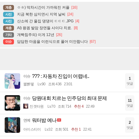
ㅇㅎ) 막차시간이 가까워진 커플
[16]
계층
지금 북한 삼지연시 지역 날씨
[24]
사진
산소에 간 울집 댕댕이 ㄷㄷㄷ.JPG
[4]
사진
AI) 왕겜 발암 장면들 사이다 치료.
[8]
계층
개빡침주의) 이게 12년
[26]
기타
답답한 마음을 이런식으로 풀어 미안합니다
[67]
이슈
??? : 자동차 진입이 어렵네..
이슈
1
댓글
꿻뻵뗗
Lv.90
조회 436
23:01
당원대회 치르는 민주당의 최대 문제
이슈
11
댓글
진겟타원
Lv.70
조회 714
추천 4
22:49
워터밤 예나
연예
2
댓글
아이스티이
Lv.32
조회 501
추천 1
22:41