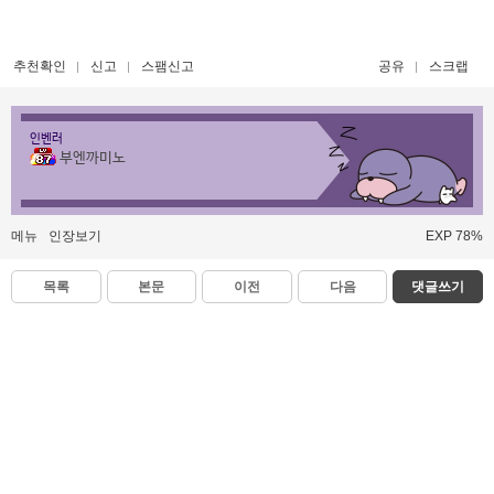
추천확인
신고
스팸신고
공유
스크랩
인벤러
부엔까미노
메뉴
인장보기
EXP 78%
목록
본문
이전
다음
댓글쓰기