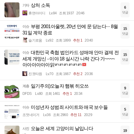
상처 소독
기타
6
댓글
휴면아이디
Lv.84
조회 1937
20:46
부평 2001아울렛, 20년 만에 문 닫는다··· 8월
이슈
15
31일 계약 종료
댓글
슬기로움
Lv.92
조회 1899
추천 1
20:40
대한민국 축협 법인카드 성매매 안마 결제 전
이슈
15
세계 개망신 - 이야 18 실시간 나락 간다 가~~~~
댓글
아아아아아아앍ㄺㄺㄺㄺㄺㄺ
진겟타원
Lv.70
조회 1667
추천 2
20:36
일기주의)오늘자 햄볶 히오쓰
계층
9
댓글
DFDS
Lv.80
조회 1461
추천 1
20:34
미성년자 성범죄 사이트와 애국 보수들
이슈
5
댓글
조졋네이거
Lv.36
조회 2960
추천 11
20:29
오늘은 세계 고양이의 날입니다
사진
19