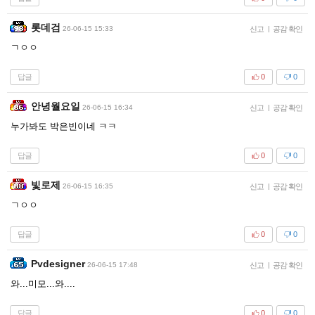
롯데검
26-06-15 15:33
신고
|
공감 확인
ㄱㅇㅇ
답글
0
0
안녕월요일
26-06-15 16:34
신고
|
공감 확인
누가봐도 박은빈이네 ㅋㅋ
답글
0
0
빛로제
26-06-15 16:35
신고
|
공감 확인
ㄱㅇㅇ
답글
0
0
Pvdesigner
26-06-15 17:48
신고
|
공감 확인
와...미모...와....
답글
0
0