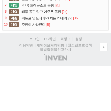
7
게임
[28]
ㅎㅂ) 드래곤소드 근황
8
계층
[24]
태풍 돌핀 말고 이주은 돌핀
9
계층
[96]
팩트로 영포티 후려치는 20대녀.jpg
10
계층
[5]
주인이 사라졌다
로그인
PC화면
퀵링크
설정
청소년보호정책
이용약관
개인정보처리방침
▲
불법촬영물신고안내
(주)
인
벤