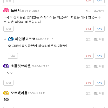
답글
0
0
노윤서
26-06-14 21:13
신고
|
공감 확인
tmi) 10살박은빈 옆에있는 여자아이는 지금우리 학교는 에서 양궁누나
로 나온 하승리 배우입니다
답글
2
0
파인망고코코
26-06-16 11:13
신고
|
공감 확인
오 그러네요지금봤네 하승리배우도 예쁜데
답글
0
0
초콜릿브라운
26-06-14 21:22
신고
|
공감 확인
ㄱㅇㅇ
답글
0
0
모르겠어욤
26-06-14 23:41
신고
|
공감 확인
700