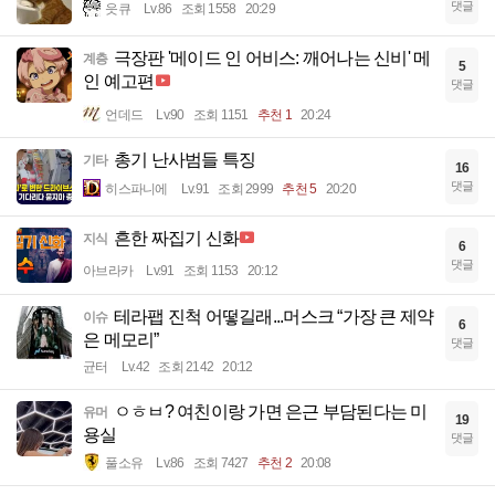
댓글
읏큐
Lv.86
조회 1558
20:29
극장판 '메이드 인 어비스: 깨어나는 신비' 메
계층
5
인 예고편
댓글
언데드
Lv.90
조회 1151
추천 1
20:24
총기 난사범들 특징
기타
16
댓글
히스파니에
Lv.91
조회 2999
추천 5
20:20
흔한 짜집기 신화
지식
6
댓글
아브라카
Lv.91
조회 1153
20:12
테라팹 진척 어떻길래...머스크 “가장 큰 제약
이슈
6
은 메모리”
댓글
균터
Lv.42
조회 2142
20:12
ㅇㅎㅂ? 여친이랑 가면 은근 부담된다는 미
유머
19
용실
댓글
풀소유
Lv.86
조회 7427
추천 2
20:08