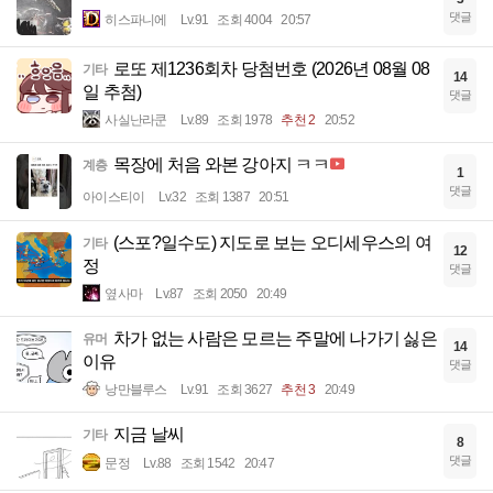
댓글
히스파니에
Lv.91
조회 4004
20:57
로또 제1236회차 당첨번호 (2026년 08월 08
기타
14
일 추첨)
댓글
사실난라쿤
Lv.89
조회 1978
추천 2
20:52
목장에 처음 와본 강아지 ㅋㅋ
계층
1
댓글
아이스티이
Lv.32
조회 1387
20:51
(스포?일수도) 지도로 보는 오디세우스의 여
기타
12
정
댓글
옆사마
Lv.87
조회 2050
20:49
차가 없는 사람은 모르는 주말에 나가기 싫은
유머
14
이유
댓글
낭만블루스
Lv.91
조회 3627
추천 3
20:49
지금 날씨
기타
8
댓글
문정
Lv.88
조회 1542
20:47