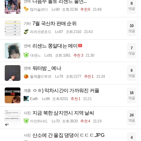
다음주 놀토 리센느 출연...
연예
8
댓글
많이슬프다
Lv.90
조회 2236
추천 6
21:48
7월 국산차 판매 순위
기타
10
댓글
라라크로포드
Lv.87
조회 2310
21:43
리센느 쫑알대는 메이
연예
7
댓글
대센느
Lv.91
조회 1061
추천 3
21:30
워터밤 _ 예나
연예
6
댓글
돌체콜드부르
Lv.79
조회 2277
추천 1
21:24
ㅇㅎ) 막차시간이 가까워진 커플
계층
16
댓글
Earth
Lv.96
조회 6201
추천 1
21:21
지금 북한 삼지연시 지역 날씨
사진
24
댓글
아인하샤드
Lv.70
조회 3820
추천 4
21:19
산소에 간 울집 댕댕이 ㄷㄷㄷ.JPG
사진
4