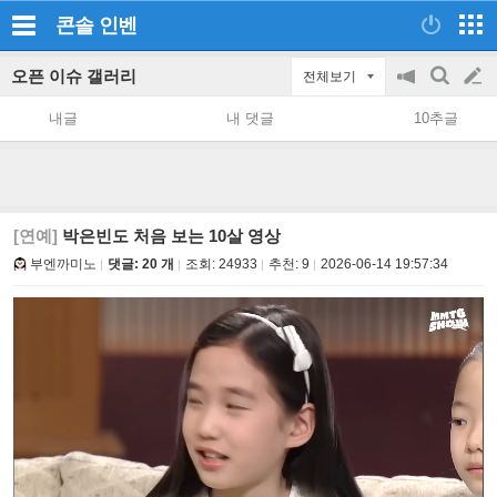
콘솔
인벤
오픈 이슈 갤러리
전체보기
공
검
글
지
색
내글
내 댓글
10추글
on/off
쓰
기
[연예]
박은빈도 처음 보는 10살 영상
부엔까미노
댓글: 20 개
조회:
24933
추천:
9
2026-06-14 19:57:34