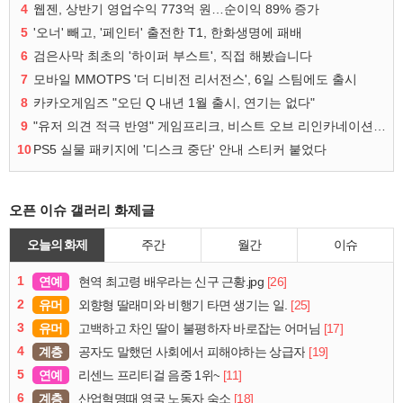
4
웹젠, 상반기 영업수익 773억 원…순이익 89% 증가
5
'오너' 빼고, '페인터' 출전한 T1, 한화생명에 패배
6
검은사막 최초의 '하이퍼 부스트', 직접 해봤습니다
7
모바일 MMOTPS '더 디비전 리서전스', 6일 스팀에도 출시
8
카카오게임즈 "오딘 Q 내년 1월 출시, 연기는 없다"
9
"유저 의견 적극 반영" 게임프리크, 비스트 오브 리인카네이션 개선 나선다
10
PS5 실물 패키지에 '디스크 중단' 안내 스티커 붙었다
오픈 이슈 갤러리 화제글
오늘의 화제
주간
월간
이슈
1
연예
[26]
현역 최고령 배우라는 신구 근황.jpg
2
유머
[25]
외향형 딸래미와 비행기 타면 생기는 일.
3
유머
[17]
고백하고 차인 딸이 불평하자 바로잡는 어머님
4
계층
[19]
공자도 말했던 사회에서 피해야하는 상급자
5
연예
[11]
리센느 프리티걸 음중 1위~
6
계층
[18]
산업혁명때 영국 노동자 숙소