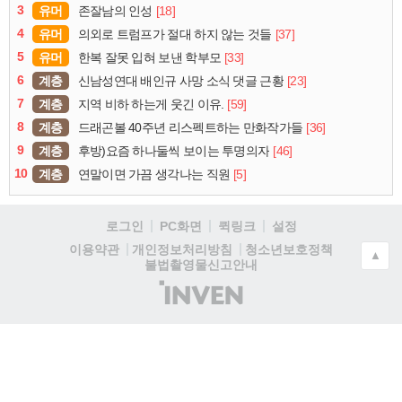
3
유머
[18]
존잘남의 인성
4
유머
[37]
의외로 트럼프가 절대 하지 않는 것들
5
유머
[33]
한복 잘못 입혀 보낸 학부모
6
계층
[23]
신남성연대 배인규 사망 소식 댓글 근황
7
계층
[59]
지역 비하 하는게 웃긴 이유.
8
계층
[36]
드래곤볼 40주년 리스펙트하는 만화작가들
9
계층
[46]
후방)요즘 하나둘씩 보이는 투명의자
10
계층
[5]
연말이면 가끔 생각나는 직원
로그인
PC화면
퀵링크
설정
청소년보호정책
이용약관
개인정보처리방침
▲
불법촬영물신고안내
(주)
인
벤