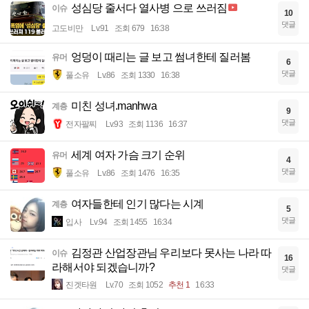
성심당 줄서다 열사병 으로 쓰러짐
이슈
10
댓글
고도비만
Lv.91
조회 679
16:38
엉덩이 때리는 글 보고 썸녀한테 질러봄
유머
6
댓글
풀소유
Lv.86
조회 1330
16:38
미친 성녀.manhwa
계층
9
댓글
전자팔찌
Lv.93
조회 1136
16:37
세계 여자 가슴 크기 순위
유머
4
댓글
풀소유
Lv.86
조회 1476
16:35
여자들한테 인기 많다는 시계
계층
5
댓글
입사
Lv.94
조회 1455
16:34
김정관 산업장관님 우리보다 못사는 나라 따
이슈
16
라해서야 되겠습니까?
댓글
진겟타원
Lv.70
조회 1052
추천 1
16:33