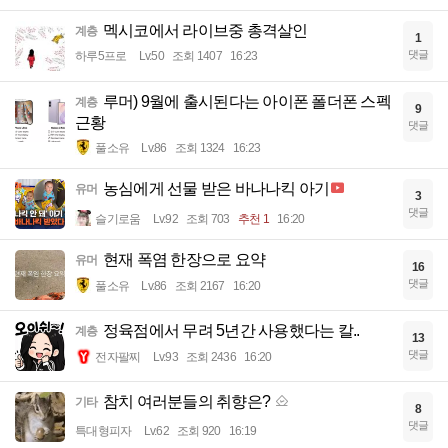
멕시코에서 라이브중 총격살인
계층
1
댓글
하루5프로
Lv.50
조회 1407
16:23
루머) 9월에 출시된다는 아이폰 폴더폰 스펙
계층
9
근황
댓글
풀소유
Lv.86
조회 1324
16:23
농심에게 선물 받은 바나나킥 아기
유머
3
댓글
슬기로움
Lv.92
조회 703
추천 1
16:20
현재 폭염 한장으로 요약
유머
16
댓글
풀소유
Lv.86
조회 2167
16:20
정육점에서 무려 5년간 사용했다는 칼..
계층
13
댓글
전자팔찌
Lv.93
조회 2436
16:20
참치 여러분들의 취향은?
기타
8
댓글
특대형피자
Lv.62
조회 920
16:19