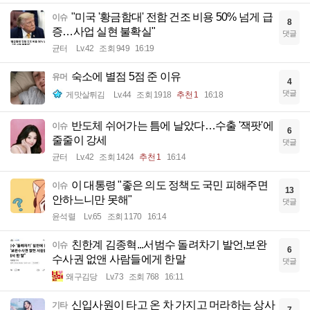
"미국 '황금함대' 전함 건조 비용 50% 넘게 급
이슈
8
증…사업 실현 불확실"
댓글
균터
Lv.42
조회 949
16:19
숙소에 별점 5점 준 이유
유머
4
댓글
게맛살튀김
Lv.44
조회 1918
추천 1
16:18
반도체 쉬어가는 틈에 날았다…수출 '잭팟'에
이슈
6
줄줄이 강세
댓글
균터
Lv.42
조회 1424
추천 1
16:14
이 대통령 "좋은 의도 정책도 국민 피해주면
이슈
13
안하느니만 못해"
댓글
윤석렬
Lv.65
조회 1170
16:14
친한계 김종혁...서범수 돌려차기 발언,보완
이슈
6
수사권 없앤 사람들에게 한말
댓글
왜구김당
Lv.73
조회 768
16:11
신입사원이 타고 온 차 가지고 머라하는 상사
기타