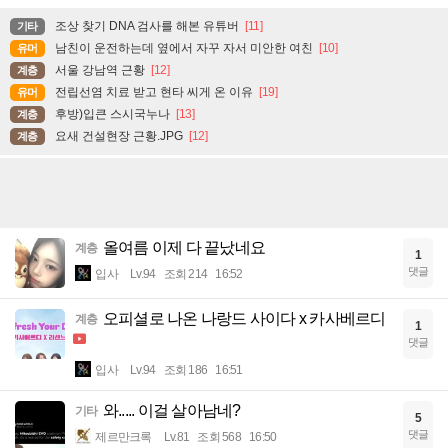
조상 찾기 DNA 검사를 해본 유튜버
[11]
기타
남친이 운전하는데 옆에서 자꾸 자서 미안한 여친
[10]
유머
서울 강남역 근황
[12]
계층
전립선염 치료 받고 현타 씨게 온 이유
[19]
유머
후방)입큰 스시국누나
[13]
계층
요새 건설현장 근황.JPG
[12]
계층
올여름 이제 다 끝났네요
계층
1
댓글
입사
Lv.94
조회 214
16:52
오피셜로 나온 나랑드 사이다 x 카사베르디
계층
1
댓글
입사
Lv.94
조회 186
16:51
와..... 이걸 살아남네?
기타
5
댓글
제르만크록
Lv.81
조회 568
16:50