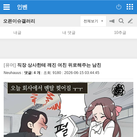
인벤
오픈이슈갤러리
전체보기
공
검
글
지
색
내글
내 댓글
10추글
on/off
쓰
기
[유머]
직장 상사한테 깨진 여친 위로해주는 남친
Neuhauus
댓글: 4 개
조회:
9180
2026-06-15 03:44:45