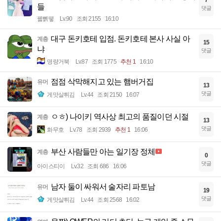
7
들
댓글
꿻뻵뗗
Lv.90
조회 2155
16:10
대구 돈키호테 입점. 돈키호테 본사 사실 아
계층
15
냐
댓글
명량거북
Lv.87
조회 1775
추천 1
16:10
점점 삭막해지고 있는 햄버거집
유머
13
댓글
게맛살튀김
Lv.44
조회 2150
16:07
ㅇㅎ) 나이키 역사상 최고의 품질이던 시절
계층
13
댓글
화무호
Lv.78
조회 2939
추천 1
16:06
부산 사람들만 아는 일기장 정체
계층
0
댓글
아이스티이
Lv.32
조회 686
16:06
남자 둘이 싸워서 술자리 파토남
유머
19
댓글
게맛살튀김
Lv.44
조회 2568
16:02