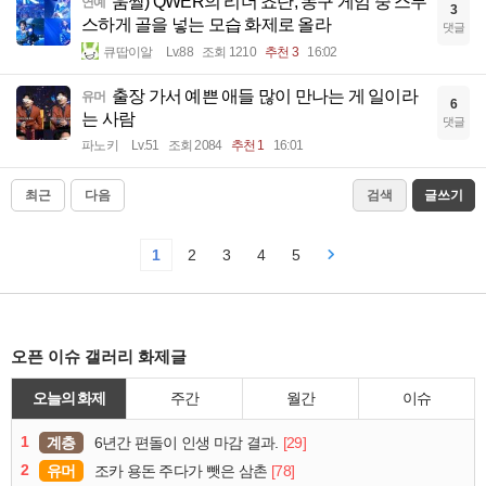
움짤) QWER의 리더 쵸단, 농구 게임 중 스무
연예
3
스하게 골을 넣는 모습 화제로 올라
댓글
큐땁이알
Lv.88
조회 1210
추천 3
16:02
출장 가서 예쁜 애들 많이 만나는 게 일이라
유머
6
는 사람
댓글
파노키
Lv.51
조회 2084
추천 1
16:01
최근
다음
검색
글쓰기
1
2
3
4
5
오픈 이슈 갤러리 화제글
오늘의 화제
주간
월간
이슈
1
계층
[29]
6년간 편돌이 인생 마감 결과.
2
유머
[78]
조카 용돈 주다가 뺏은 삼촌