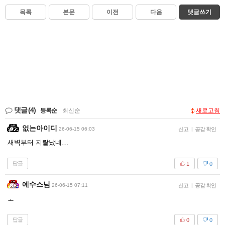
목록
본문
이전
다음
댓글쓰기
댓글
(4)
등록순
|
최신순
새로고침
없는아이디
26-06-15 06:03
신고
|
공감 확인
새벽부터 지랄났네…
답글
1
0
예수스님
26-06-15 07:11
신고
|
공감 확인
ㅗ
답글
0
0