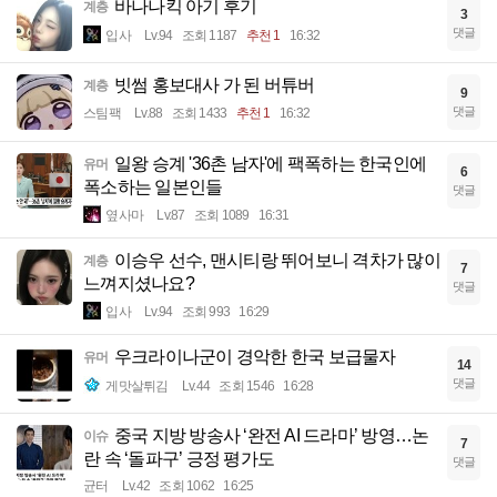
바나나킥 아기 후기
계층
3
댓글
입사
Lv.94
조회 1187
추천 1
16:32
빗썸 홍보대사 가 된 버튜버
계층
9
댓글
스팀팩
Lv.88
조회 1433
추천 1
16:32
일왕 승계 '36촌 남자'에 팩폭하는 한국인에
유머
6
폭소하는 일본인들
댓글
옆사마
Lv.87
조회 1089
16:31
이승우 선수, 맨시티랑 뛰어보니 격차가 많이
계층
7
느껴지셨나요?
댓글
입사
Lv.94
조회 993
16:29
우크라이나군이 경악한 한국 보급물자
유머
14
댓글
게맛살튀김
Lv.44
조회 1546
16:28
중국 지방 방송사 ‘완전 AI 드라마’ 방영…논
이슈
7
란 속 ‘돌파구’ 긍정 평가도
댓글
균터
Lv.42
조회 1062
16:25