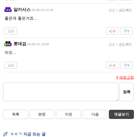
알카서스
26-06-15 12:16
신고
|
공감 확인
좋은게 좋은거죠...
답글
0
0
롯데검
26-06-15 18:50
신고
|
공감 확인
아오...
답글
0
0
새로고침
등록
목록
본문
이전
다음
댓글보기
ㅇㅇㄱ 지금 뜨는 글