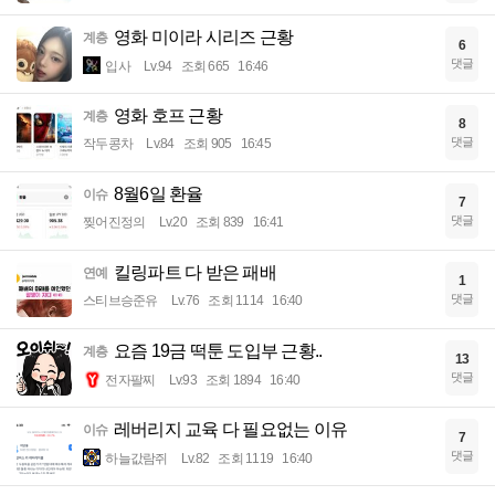
영화 미이라 시리즈 근황
계층
6
댓글
입사
Lv.94
조회 665
16:46
영화 호프 근황
계층
8
댓글
작두콩차
Lv.84
조회 905
16:45
8월6일 환율
이슈
7
댓글
찢어진정의
Lv.20
조회 839
16:41
킬링파트 다 받은 패배
연예
1
댓글
스티브승준유
Lv.76
조회 1114
16:40
요즘 19금 떡툰 도입부 근황..
계층
13
댓글
전자팔찌
Lv.93
조회 1894
16:40
레버리지 교육 다 필요없는 이유
이슈
7
댓글
하늘값람쥐
Lv.82
조회 1119
16:40