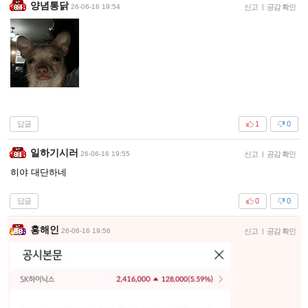
양념통닭
26-06-16 19:54
신고
|
공감 확인
답글
1
0
일하기시러
26-06-16 19:55
신고
|
공감 확인
히야 대단하네
답글
0
0
홍해인
26-06-16 19:56
신고
|
공감 확인