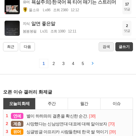
욕설주의) 한국어 욕 티어 매기는 스트리머
유머
17
댓글
풀소유
Lv.86
조회 2380
12:12
알면 좋은말
지식
2
댓글
봄봄봉필
Lv.31
조회 1080
12:11
최근
다음
검색
글쓰기
1
2
3
4
5
오픈 이슈 갤러리 화제글
오늘의 화제
주간
월간
이슈
1
연예
[38]
별이 하하와의 결혼을 확신한 순간.
2
계층
[70]
사망했다는 신남성연대 대표에 대해 알아보자
3
유머
[39]
싱글벙글 아프리카 사람들한테 한국 쌀 먹이기