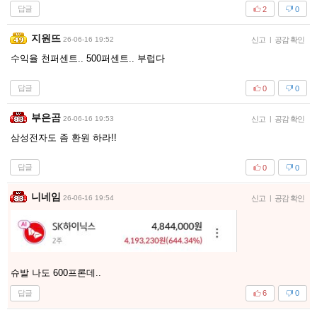
답글
2
0
지원뜨
26-06-16 19:52
신고
|
공감 확인
수익율 천퍼센트.. 500퍼센트.. 부럽다
답글
0
0
부은곰
26-06-16 19:53
신고
|
공감 확인
삼성전자도 좀 환원 하라!!
답글
0
0
니네임
26-06-16 19:54
신고
|
공감 확인
슈발 나도 600프론데..
답글
6
0