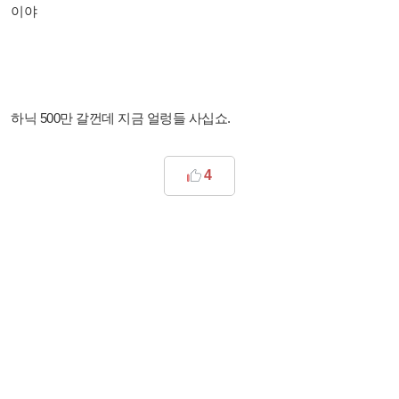
이야
하닉 500만 갈껀데 지금 얼렁들 사십쇼.
4