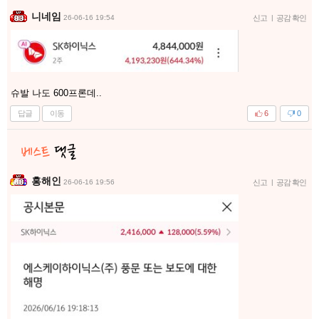
니네임
26-06-16 19:54
신고
|
공감 확인
슈발 나도 600프론데..
답글
이동
6
0
홍해인
26-06-16 19:56
신고
|
공감 확인