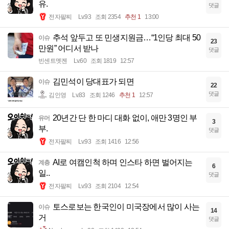
유.
댓글
전자팔찌
Lv.93
조회 2354
추천 1
13:00
추석 앞두고 또 민생지원금…“1인당 최대 50
이슈
23
만원” 어디서 받나
댓글
빈센트멧젠
Lv.60
조회 1819
12:57
김민석이 당대표가 되면
이슈
22
댓글
김인영
Lv.83
조회 1246
추천 1
12:57
20년간 단 한 마디 대화 없이, 애만 3명인 부
유머
3
부.
댓글
전자팔찌
Lv.93
조회 1416
12:56
AI로 여캠인척 하며 인스타 하면 벌어지는
계층
6
일..
댓글
전자팔찌
Lv.93
조회 2104
12:54
토스로보는 한국인이 미국장에서 많이 사는
이슈
14
거
댓글