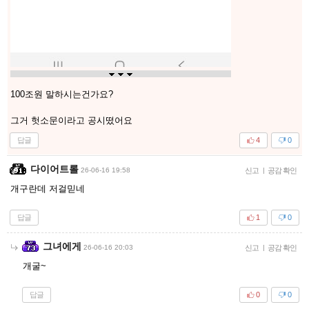
100조원 말하시는건가요?
그거 헛소문이라고 공시떴어요
답글
4
0
다이어트롤
26-06-16 19:58
신고
|
공감 확인
개구란데 저걸믿네
답글
1
0
그녀에게
26-06-16 20:03
신고
|
공감 확인
개굴~
답글
0
0