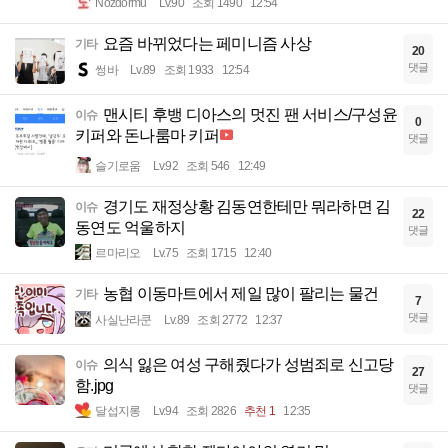
Nozdormu
Lv.90
조회 1490
12:54
요즘 바뀌었다는 페미니즘 사상
기타
20
댓글
썽바
Lv.89
조회 1933
12:54
맨시티 후뱅 디아스의 멋진 팬 서비스/구성윤
이슈
0
키퍼와 돈나룸마 키퍼
댓글
슬기로움
Lv.92
조회 546
12:49
경기도 재정상황 김동연한테만 뭐라하면 김
이슈
22
동연도 억울하지
댓글
르마리오
Lv.75
조회 1715
12:40
농협 이동마트에서 제일 많이 팔리는 물건
기타
7
댓글
사실난라쿤
Lv.89
조회 2772
12:37
의식 잃은 여성 구해줬다가 성범죄로 신고당
이슈
27
함.jpg
댓글
달섭지롱
Lv.94
조회 2826
추천 1
12:35