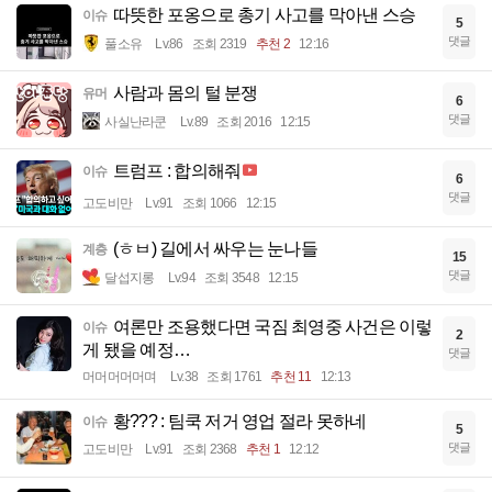
따뜻한 포옹으로 총기 사고를 막아낸 스승
이슈
5
댓글
풀소유
Lv.86
조회 2319
추천 2
12:16
사람과 몸의 털 분쟁
유머
6
댓글
사실난라쿤
Lv.89
조회 2016
12:15
트럼프 : 합의해줘
이슈
6
댓글
고도비만
Lv.91
조회 1066
12:15
(ㅎㅂ) 길에서 싸우는 눈나들
계층
15
댓글
달섭지롱
Lv.94
조회 3548
12:15
여론만 조용했다면 국짐 최영중 사건은 이렇
이슈
2
게 됐을 예정…
댓글
머머머머머며
Lv.38
조회 1761
추천 11
12:13
황??? : 팀쿡 저거 영업 절라 못하네
이슈
5
댓글
고도비만
Lv.91
조회 2368
추천 1
12:12