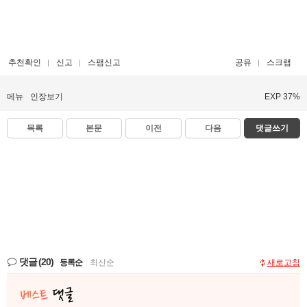
추천확인
신고
스팸신고
공유
스크랩
메뉴
인장보기
EXP 37%
목록
본문
이전
다음
댓글쓰기
댓글
(20)
등록순
|
최신순
새로고침