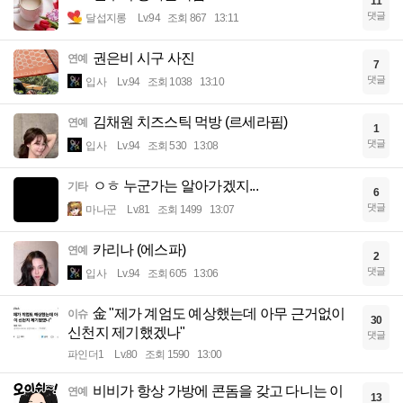
11
댓글
달섭지롱
Lv.94
조회 867
13:11
권은비 시구 사진
연예
7
댓글
입사
Lv.94
조회 1038
13:10
김채원 치즈스틱 먹방 (르세라핌)
연예
1
댓글
입사
Lv.94
조회 530
13:08
ㅇㅎ 누군가는 알아가겠지...
기타
6
댓글
마나군
Lv.81
조회 1499
13:07
카리나 (에스파)
연예
2
댓글
입사
Lv.94
조회 605
13:06
金 "제가 계엄도 예상했는데 아무 근거없이
이슈
30
신천지 제기했겠나"
댓글
파인더1
Lv.80
조회 1590
13:00
비비가 항상 가방에 콘돔을 갖고 다니는 이
연예
13