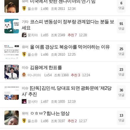
미국에서 핫한 젠다이야의 연기 밈
유머
6
댓글
풀소유
Lv.86
조회 2811
12:34
코스피 변동성이 정부랑 관계없다는 분들 보
기타
91
세요
댓글
뭉치야
Lv.65
조회 2349
추천 7
12:28
올 여름 경상도 복숭아를 먹어야하는 이유
유머
25
댓글
풀소유
Lv.86
조회 2610
12:25
김용에게 한표를
이슈
23
댓글
미니미아
Lv.54
조회 1388
추천 3
12:24
[단독] 김민석, 당대표 되면 광화문에 ‘제2당
이슈
36
사’ 추진
댓글
옆사마
Lv.87
조회 1655
12:19
ㅇㅎㅂ? 힘나는 영상
유머
13
댓글
풀소유
Lv.86
조회 3197
추천 2
12:17