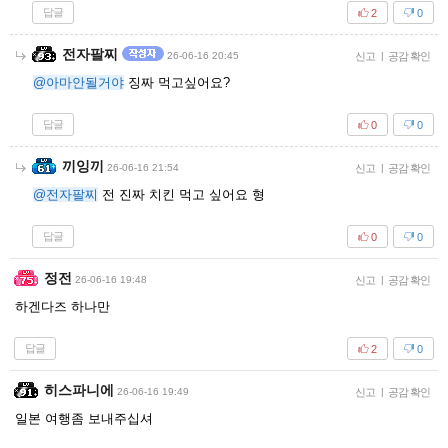
답글
2
0
전자팔찌
26-06-16 20:45
신고
|
공감 확인
@아마안될거야
징짜 먹고싶어요?
답글
0
0
끼잉끼
26-06-16 21:54
신고
|
공감 확인
@전자팔찌
전 진짜 치킨 먹고 싶어요 형
답글
0
0
정전
26-06-16 19:48
신고
|
공감 확인
하겐다즈 하나만
답글
2
0
히스파니에
26-06-16 19:49
신고
|
공감 확인
일본 여행좀 보내주십셔