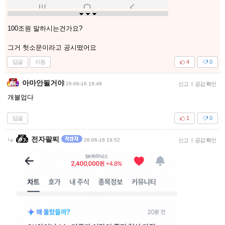
100조원 말하시는건가요?
그거 헛소문이라고 공시떴어요
답글
이동
4
0
아마안될거야
26-06-16 19:48
신고
|
공감 확인
개불업다
답글
1
0
전자팔찌
26-06-16 19:52
신고
|
공감 확인