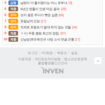
4
감동
[9]
남편이 더 좋아졌다는 어느 유부녀.
5
계층
[29]
6년간 편돌이 인생 마감 결과.
6
유머
[66]
조카 용돈 주다가 뺏은 삼촌
7
유머
[17]
존잘남의 인성
8
유머
[34]
의외로 트럼프가 절대 하지 않는 것들
9
계층
[57]
ㅇㅎ) 우중 캠핑 최고의 장점.
10
계층
[17]
신남성연대 배인규 사망 소식 댓글 근황
로그인
PC화면
퀵링크
설정
청소년보호정책
이용약관
개인정보처리방침
▲
불법촬영물신고안내
(주)
인
벤