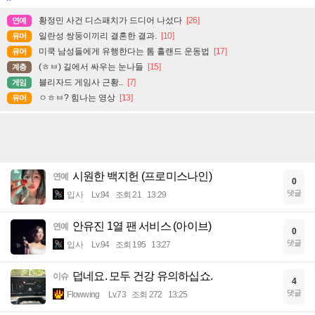
황정민 사건 디스패치가 드디어 나섰다
[26]
연예
일란성 쌍둥이끼리 결혼한 결과.
[10]
유머
미쿡 남성들에게 유행한다는 톰 홀랜드 운동법
[17]
유머
(ㅎㅂ) 길에서 싸우는 눈나들
[15]
계층
블리자드 게임사 근황..
[7]
게임
ㅇㅎㅂ? 힘나는 영상
[13]
유머
시원한 백지헌 (프로미스나인)
연예
0
댓글
입사
Lv.94
조회 21
13:29
안유진 1열 팬 서비스 (아이브)
연예
0
댓글
입사
Lv.94
조회 195
13:27
덥네요. 모두 건강 유의하십쇼.
이슈
4
댓글
Flowwing
Lv.73
조회 272
13:25