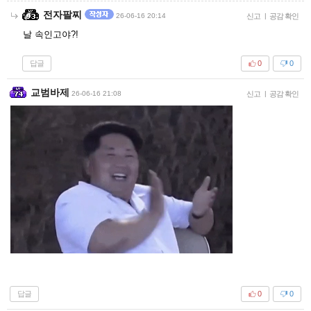
전자팔찌
26-06-16 20:14
신고
|
공감 확인
날 속인고야?!
답글
0
0
교범바제
26-06-16 21:08
신고
|
공감 확인
답글
0
0