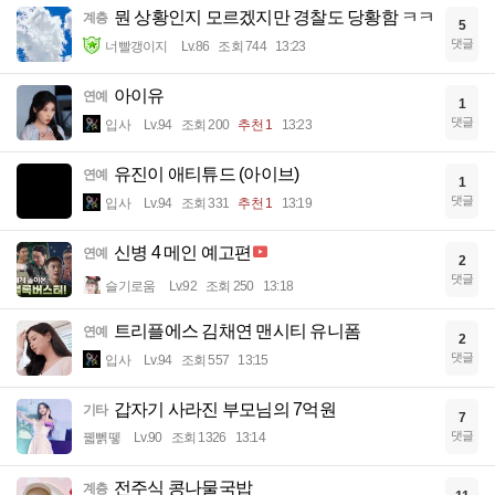
뭔 상황인지 모르겠지만 경찰도 당황함 ㅋㅋ
계층
5
댓글
너빨갱이지
Lv.86
조회 744
13:23
아이유
연예
1
댓글
입사
Lv.94
조회 200
추천 1
13:23
유진이 애티튜드 (아이브)
연예
1
댓글
입사
Lv.94
조회 331
추천 1
13:19
신병 4 메인 예고편
연예
2
댓글
슬기로움
Lv.92
조회 250
13:18
트리플에스 김채연 맨시티 유니폼
연예
2
댓글
입사
Lv.94
조회 557
13:15
갑자기 사라진 부모님의 7억원
기타
7
댓글
꿻뻵뗗
Lv.90
조회 1326
13:14
전주식 콩나물국밥
계층