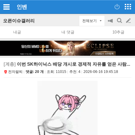
인벤
오픈이슈갤러리
전체보기
공
검
글
지
색
내글
내 댓글
10추글
on/off
쓰
기
[계층]
이번 SK하이닉스 배당 개시로 경제적 자유를 얻은 사람...
전자팔찌
댓글: 20 개
조회:
11015
추천:
4
2026-06-16 19:45:18