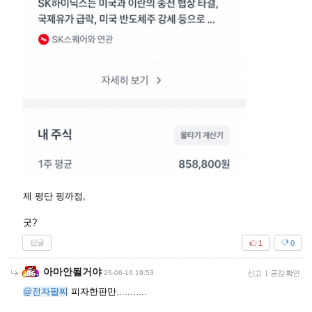
제 평단 핑까점,
굿?
답글
1
0
아마안될거야
26-06-16 19:53
신고
|
공감 확인
@전자팔찌
피자한판만...........