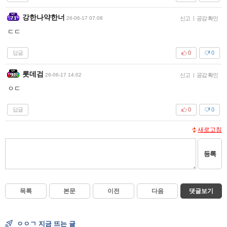
강한나약한너
26-06-17 07:08
신고
|
공감 확인
ㄷㄷ
답글
0
0
롯데검
26-06-17 14:02
신고
|
공감 확인
ㅇㄷ
답글
0
0
새로고침
등록
목록
본문
이전
다음
댓글보기
ㅇㅇㄱ 지금 뜨는 글