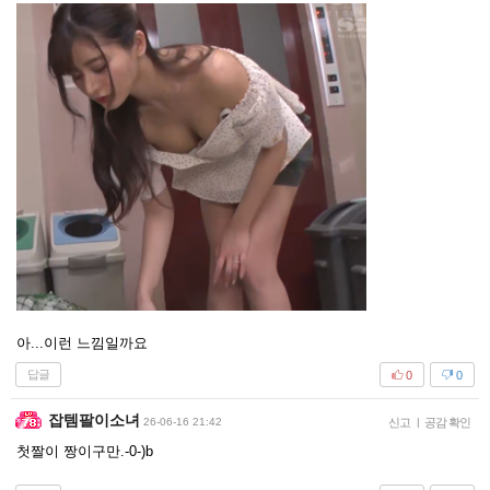
아...이런 느낌일까요
답글
0
0
잡템팔이소녀
26-06-16 21:42
신고
|
공감 확인
첫짤이 짱이구만.-0-)b