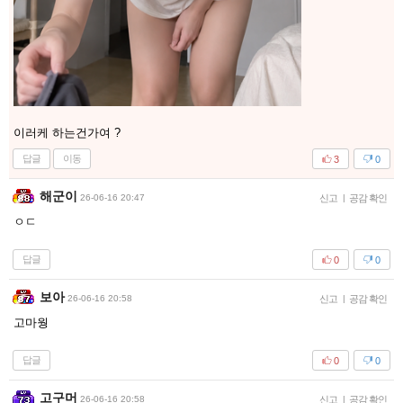
이러케 하는건가여 ?
답글
이동
3
0
해군이
26-06-16 20:47
신고
|
공감 확인
ㅇㄷ
답글
0
0
보아
26-06-16 20:58
신고
|
공감 확인
고마웡
답글
0
0
고구머
26-06-16 20:58
신고
|
공감 확인