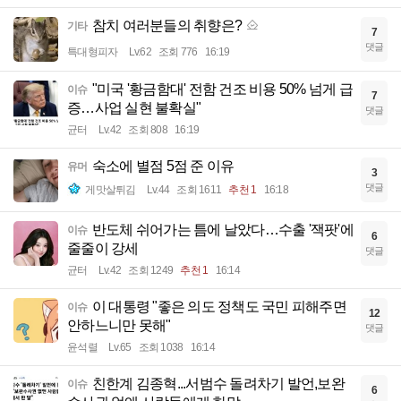
참치 여러분들의 취향은?
기타
7
댓글
특대형피자
Lv.62
조회 776
16:19
"미국 '황금함대' 전함 건조 비용 50% 넘게 급
이슈
7
증…사업 실현 불확실"
댓글
균터
Lv.42
조회 808
16:19
숙소에 별점 5점 준 이유
유머
3
댓글
게맛살튀김
Lv.44
조회 1611
추천 1
16:18
반도체 쉬어가는 틈에 날았다…수출 '잭팟'에
이슈
6
줄줄이 강세
댓글
균터
Lv.42
조회 1249
추천 1
16:14
이 대통령 "좋은 의도 정책도 국민 피해주면
이슈
12
안하느니만 못해"
댓글
윤석렬
Lv.65
조회 1038
16:14
친한계 김종혁...서범수 돌려차기 발언,보완
이슈
6