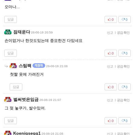
오마나...
답글
0
0
잠재운다
26-06-16 20:59
신고
|
공감 확인
손이없거나 한것도있는데 중요한건 다있네요
답글
0
0
스팀팩
26-06-16 21:06
신고
|
공감 확인
첫짤 옷에 가려진거
답글
0
0
벌써벗은임금
26-06-16 21:07
신고
|
공감 확인
그 젖 놓쿠가, 쌀수있어.
답글
0
0
Koenigsegg1
26-06-16 21:08
신고
|
공감 확인