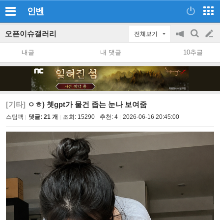
인벤
오픈이슈갤러리
전체보기
공
검
글
지
색
내글
내 댓글
10추글
on/off
쓰
기
[기타]
ㅇㅎ) 쳇gpt가 물건 좁는 눈나 보여줌
스팀팩
댓글: 21 개
조회:
15290
추천:
4
2026-06-16 20:45:00