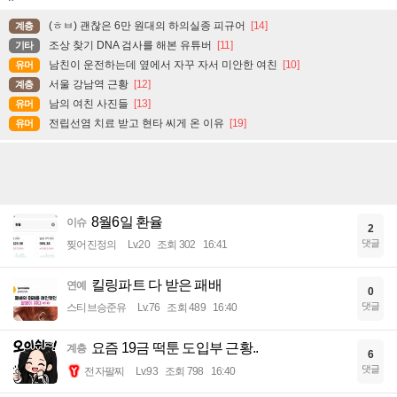
(ㅎㅂ) 괜찮은 6만 원대의 하의실종 피규어
[14]
계층
조상 찾기 DNA 검사를 해본 유튜버
[11]
기타
남친이 운전하는데 옆에서 자꾸 자서 미안한 여친
[10]
유머
서울 강남역 근황
[12]
계층
남의 여친 사진들
[13]
유머
전립선염 치료 받고 현타 씨게 온 이유
[19]
유머
8월6일 환율
이슈
2
댓글
찢어진정의
Lv.20
조회 302
16:41
킬링파트 다 받은 패배
연예
0
댓글
스티브승준유
Lv.76
조회 489
16:40
요즘 19금 떡툰 도입부 근황..
계층
6
댓글
전자팔찌
Lv.93
조회 798
16:40