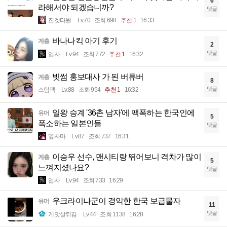
6
라해서야 되겠습니까?
댓글
진겟타원
Lv.70
조회 698
추천 1
16:33
바나나킥 아기 후기
계층
2
댓글
입사
Lv.94
조회 772
추천 1
16:32
빗썸 홍보대사 가 된 버튜버
계층
8
댓글
스팀팩
Lv.88
조회 954
추천 1
16:32
일왕 승계 '36촌 남자'에 팩폭하는 한국인에
유머
5
폭소하는 일본인들
댓글
옆사마
Lv.87
조회 737
16:31
이승우 선수, 맨시티랑 뛰어보니 격차가 많이
계층
5
느껴지셨나요?
댓글
입사
Lv.94
조회 733
16:29
우크라이나군이 경악한 한국 보급물자
유머
11
댓글
게맛살튀김
Lv.44
조회 1138
16:28