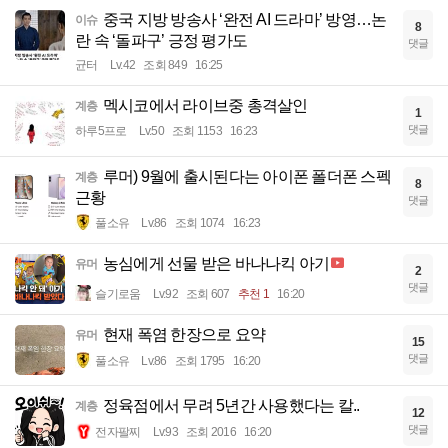
중국 지방 방송사 ‘완전 AI 드라마’ 방영…논
이슈
8
란 속 ‘돌파구’ 긍정 평가도
댓글
균터
Lv.42
조회 849
16:25
멕시코에서 라이브중 총격살인
계층
1
댓글
하루5프로
Lv.50
조회 1153
16:23
루머) 9월에 출시된다는 아이폰 폴더폰 스펙
계층
8
근황
댓글
풀소유
Lv.86
조회 1074
16:23
농심에게 선물 받은 바나나킥 아기
유머
2
댓글
슬기로움
Lv.92
조회 607
추천 1
16:20
현재 폭염 한장으로 요약
유머
15
댓글
풀소유
Lv.86
조회 1795
16:20
정육점에서 무려 5년간 사용했다는 칼..
계층
12
댓글
전자팔찌
Lv.93
조회 2016
16:20