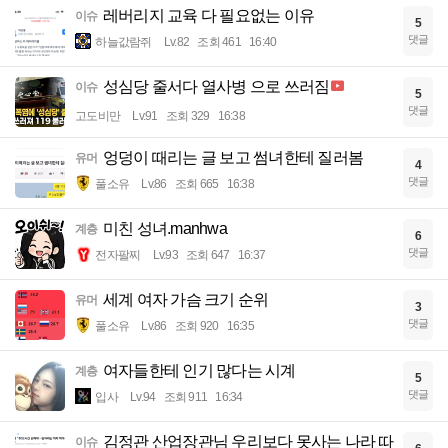
레버리지 교육 다 필요없는 이유
이슈
5
댓글
하늘값람쥐
Lv.82
조회 461
16:40
성심당 줄서다 열사병 으로 쓰러짐
이슈
5
댓글
고도비만
Lv.91
조회 329
16:38
엉덩이 때리는 글 보고 썸녀한테 질러봄
유머
4
댓글
풀소유
Lv.86
조회 665
16:38
미친 성녀.manhwa
계층
6
댓글
전자팔찌
Lv.93
조회 647
16:37
세계 여자 가슴 크기 순위
유머
3
댓글
풀소유
Lv.86
조회 920
16:35
여자들한테 인기 많다는 시계
계층
5
댓글
입사
Lv.94
조회 911
16:34
김정관 산업장관님 우리보다 못사는 나라 따
이슈