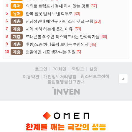
4
유머
[37]
의외로 트럼프가 절대 하지 않는 것들
5
유머
[33]
한복 잘못 입혀 보낸 학부모
6
계층
[23]
신남성연대 배인규 사망 소식 댓글 근황
7
계층
[59]
지역 비하 하는게 웃긴 이유.
8
계층
[36]
드래곤볼 40주년 리스펙트하는 만화작가들
9
계층
[46]
후방)요즘 하나둘씩 보이는 투명의자
10
계층
[5]
연말이면 가끔 생각나는 직원
로그인
PC화면
퀵링크
설정
청소년보호정책
이용약관
개인정보처리방침
▲
불법촬영물신고안내
(주)
인
벤