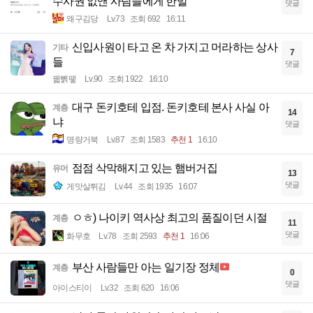
수사권 없앤 사람들에게 한말
댓글
왜구김당
Lv.73
조회 692
16:11
신입사원이 타고 온 차 가지고 머라하는 상사
기타
7
들
댓글
꿻뻵뗗
Lv.90
조회 1922
16:10
대구 돈키호테 입점. 돈키호테 본사 사실 아
계층
14
냐
댓글
명량거북
Lv.87
조회 1583
추천 1
16:10
점점 삭막해지고 있는 햄버거집
유머
13
댓글
게맛살튀김
Lv.44
조회 1935
16:07
ㅇㅎ) 나이키 역사상 최고의 품질이던 시절
계층
11
댓글
화무호
Lv.78
조회 2593
추천 1
16:06
부산 사람들만 아는 일기장 정체
계층
0
댓글
아이스티이
Lv.32
조회 620
16:06