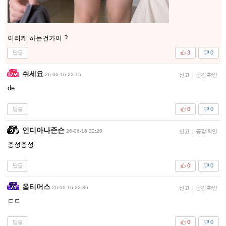
이러케 하는건가여 ?
답글
3
0
쉬세요
26-06-16 22:15
신고
|
공감 확인
de
답글
0
0
인디아나존슨
26-06-16 22:20
신고
|
공감 확인
충성충성
답글
0
0
옵티머스
26-06-16 22:36
신고
|
공감 확인
ㄷㄷ
답글
0
0