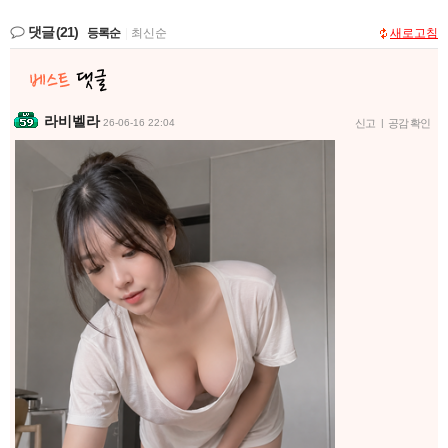
댓글
(21)
등록순
|
최신순
새로고침
라비벨라
26-06-16 22:04
신고
|
공감 확인