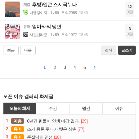
후방)입큰 스시국누나
계층
12
댓글
너빨갱이지
Lv.86
조회 2988
15:45
엄마와의 냉면
유머
3
댓글
사실난라쿤
Lv.89
조회 1972
15:43
최근
다음
검색
글쓰기
1
2
3
4
5
오픈 이슈 갤러리 화제글
오늘의 화제
주간
월간
이슈
1
계층
[29]
6년간 편돌이 인생 마감 결과.
2
유머
[77]
조카 용돈 주다가 뺏은 삼촌
3
유머
[18]
존잘남의 인성