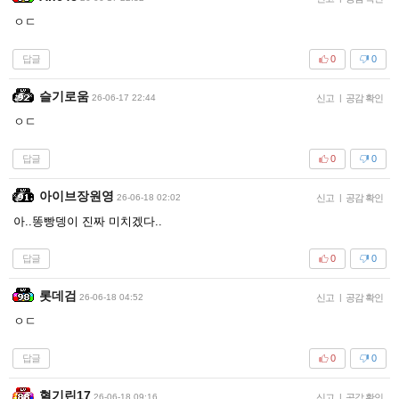
ㅇㄷ
답글
0
0
슬기로움
26-06-17 22:44
신고
|
공감 확인
ㅇㄷ
답글
0
0
아이브장원영
26-06-18 02:02
신고
|
공감 확인
아..똥빵뎅이 진짜 미치겠다..
답글
0
0
롯데검
26-06-18 04:52
신고
|
공감 확인
ㅇㄷ
답글
0
0
혈기린17
26-06-18 09:16
신고
|
공감 확인