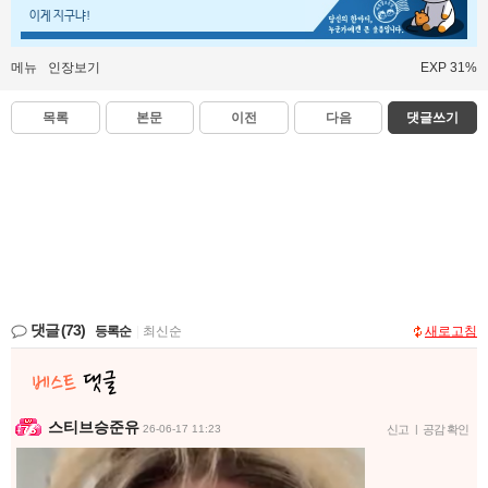
이게 지구냐!
메뉴
인장보기
EXP 31%
목록
본문
이전
다음
댓글쓰기
댓글
(73)
등록순
|
최신순
새로고침
스티브승준유
26-06-17 11:23
신고
|
공감 확인