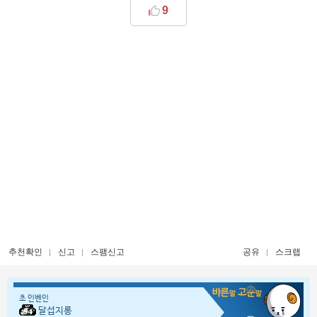
9
추천확인
신고
스팸신고
공유
스크랩
초 인벤인
달섭지롱