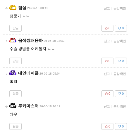
잠실
26-06-18 00:42
신고
|
공감 확인
젖문가 ㄷㄷ
답글
0
0
음색깡패윤하
26-06-18 03:43
신고
|
공감 확인
수술 방법을 어케알지 ㄷㄷ
답글
0
0
내안에퍼플
26-06-18 05:04
신고
|
공감 확인
홀리
답글
0
0
루키마스터
26-06-18 10:12
신고
|
공감 확인
와우
답글
0
0