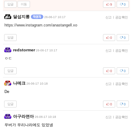
답글
이동
9
0
달섭지롱
26-06-17 10:17
신고
|
공감 확인
https://www.instagram.com/anastangell.xo
답글
0
0
redstormer
26-06-17 10:17
신고
|
공감 확인
ㅇㄷ
답글
0
0
나메크
26-06-17 10:18
신고
|
공감 확인
De
답글
0
0
아구라면아
26-06-17 10:18
신고
|
공감 확인
우버가 우리나라에도 있었넹