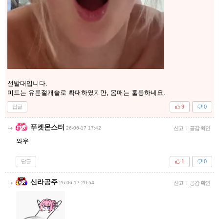
선발대입니다.
미드는 유륜절개술로 확대하였지만, 몸매는 훌륭하네요.
답글
9
0
푸켓몬스터
26-06-17 17:42
신고
|
공감 확인
와우
답글
1
0
신라공주
26-06-17 20:54
신고
|
공감 확인