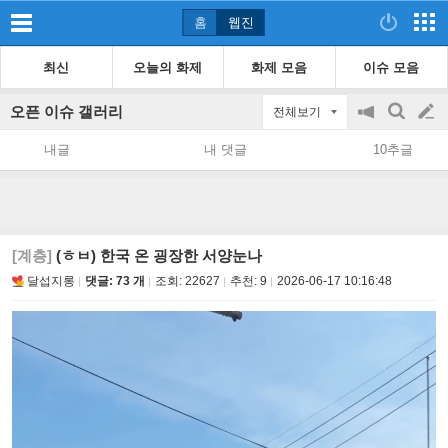
홈
웹진
최신
오늘의 화제
화제 모음
이슈 모음
오픈 이슈 갤러리
전체보기
공
검
글
지
색
내글
내 댓글
10추글
on/off
쓰
기
[계층]
(ㅎㅂ) 한국 온 굉장한 서양눈나
달섭지롱
댓글: 73 개
조회:
22627
추천:
9
2026-06-17 10:16:48