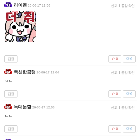
라이덴
26-06-17 11:59
신고
|
공감 확인
답글
0
0
푹신한곰탱
26-06-17 12:04
신고
|
공감 확인
ㅇㄷ
답글
0
0
늑대눈깔
26-06-17 12:06
신고
|
공감 확인
ㄷㄷ
답글
0
0