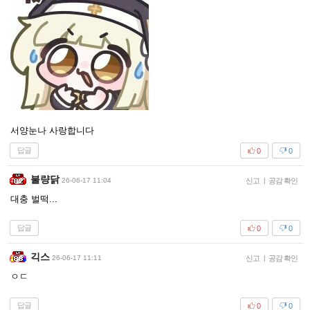
서양눈나 사랑합니다
답글
0
0
불량닭
26-06-17 11:04
신고
|
공감 확인
대충 벌떡...
답글
0
0
긱스
26-06-17 11:11
신고
|
공감 확인
ㅇㄷ
답글
0
0