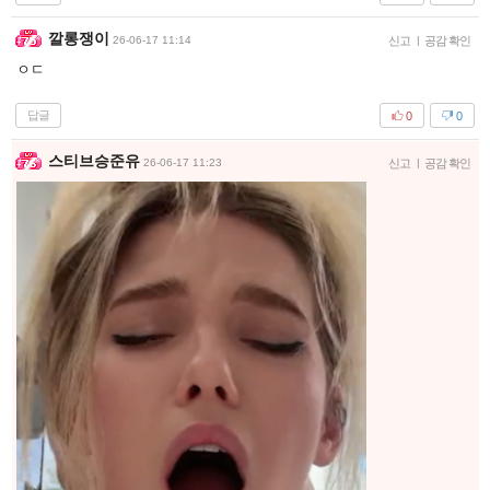
깔롱쟁이
26-06-17 11:14
신고
|
공감 확인
ㅇㄷ
답글
0
0
스티브승준유
26-06-17 11:23
신고
|
공감 확인