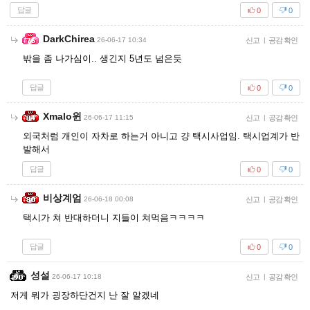
답글
0
0
DarkChirea
26-06-17 10:34
신고
|
공감 확인
밖을 좀 나가심이.. 생긴지 5년도 넘은듯
답글
0
0
Xmalo윈
26-06-17 11:15
신고
|
공감 확인
외국처럼 개인이 자차로 하는거 아니고 걍 택시사업임. 택시업계가 반
발해서
답글
0
0
비상계엄
26-06-18 00:08
신고
|
공감 확인
택시가 쳐 반대하더니 지들이 쳐먹음ㅋㅋㅋㅋ
답글
0
0
성설
26-06-17 10:18
신고
|
공감 확인
저게 뭐가 굉장하단건지 난 잘 알겠네