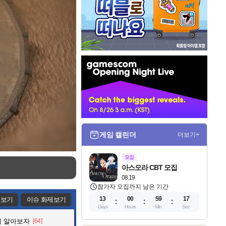
인
벤
배
너
게임 캘린더
더보기+
모집
아스오라 CBT 모집
08.19
참가자 모집까지 남은 기간
13
00
59
15
제보기
이슈 화제보기
Days
Hours
Min
Sec
해 알아보자
[64]