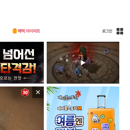
혜택.아이마트
로그인
인
벤
전
체
사
이
트
맵
×