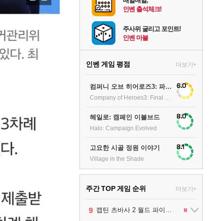
매일매일,
인벤 출석체크!
주사위 굴리고 포인트!
인벤 마블
인벤 게임 평점
더보기+
6.0
컴퍼니 오브 히어로즈3: 파이널 스탠드
Company of Heroes3: Final stand
8.0
헤일로: 캠페인 이볼브드
Halo: Campaign Evolved
8.1
고요한 시골 정원 이야기
Village in the Shade
주간 TOP 게임 순위
더보기+
10
1
2
3
4
5
6
7
8
9
팰월드
프로야구스피리츠2026
드래곤소드 : 어웨이크닝
블라인드 삼국
리듬 천국 미라클 스타즈
헤일로: 캠페인 이볼브드
캡틴 츠바사 2 월드 파이터즈
어쌔신 크리드: 블랙 플래그 리싱크드
그랑블루 판타지 리링크 - 엔드리스 라그나로크
레고 배트맨: 레거시 오브 더 다크 나이트
1
2
2
1
1
2
2