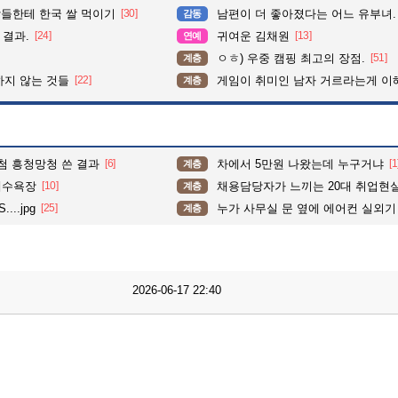
들한테 한국 쌀 먹이기
[30]
남편이 더 좋아졌다는 어느 유부녀.
감동
 결과.
[24]
귀여운 김채원
[13]
연예
ㅇㅎ) 우중 캠핑 최고의 장점.
[51]
계층
하지 않는 것들
[22]
게임이 취미인 남자 거르라는게 이
계층
당첨 흥청망청 쓴 결과
[6]
차에서 5만원 나왔는데 누구거냐
[1
계층
해수욕장
[10]
채용담당자가 느끼는 20대 취업현
계층
..jpg
[25]
누가 사무실 문 옆에 에어컨 실외기
계층
2026-06-17 22:40