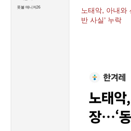
풋볼 매니저26
노태악, 아내와 
반 사실’ 누락