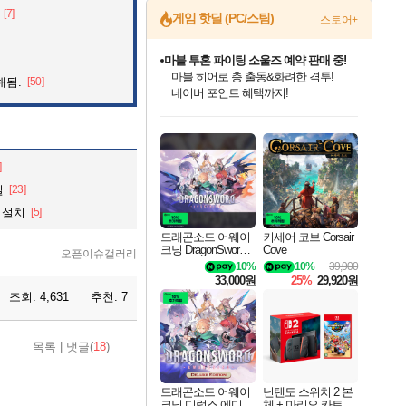
[7]
게임 핫딜 (PC/스팀)
스토어+
마블 투혼 파이팅 소울즈 예약 판매 중!
마블 히어로 총 출동&화려한 격투!
해됨.
[50]
네이버 포인트 혜택까지!
드래곤소드: 어웨이크닝 입점!
문명 7 특별 할인!
귀무자: 검의 길 예약 판매 중!
비스트 오브 리인카네이션 정식 출시!
커세어 코브 출시 기념 할인!
더 렐릭 퍼스트 가디언 정식 출시
베데스다 40주년 기념 할인 중!
캡콤 프렌차이즈 할인 진행 중!
캡콤 일부 상품 상시 할인
스타워즈 은하계 레이서
로블록스 기프트 카드 공식 입점
스팀으로 만나는 드래곤소드!
조선&고려 DLC 출시 예정
10% 할인과
게임프릭 신작 IP
해적'섬'을 발전시키자!
설화x하드코어 액션!
베데스다의 명작들을
몬헌, 바하 등 인기 IP를
몬헌 와일즈 & 드래곤즈 도그마2
인벤게임즈에서 10% 추가 적립
Robux를 가장 안전하고
네이버혜택과 함께 만나보세요!
50%할인&추가 적립까지!
이니&베니 혜택까지!
네이버 혜택가와 함께 예약하세요!
할인&네이버혜택으로 만나보세요!
네이버페이 혜택과 만나보세요!
40주년 프로모션으로 만나보세요!
할인가에 만나보세요!
일부 에디션 상시 할인!
혜택으로 예약 판매 중
편안하게 충전하세요
]
실
[23]
 설치
[5]
드래곤소드 어웨이
커세어 코브 Corsair
크닝 DragonSword A
Cove
오픈이슈갤러리
wakening
10%
10%
39,900
33,000원
25%
29,920원
조회:
4,631
추천:
7
목록
|
댓글(
18
)
드래곤소드 어웨이
닌텐도 스위치 2 본
크닝 디럭스 에디션
체 + 마리오 카트 월