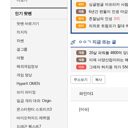
더보기
싱글벙글 아프리카 사람
유머
6년간 편돌이 인생 마감
계층
인기 팟벤
존잘남의 인성
[14]
유머
팟벤 바로가기
의외로 트럼프가 절대 
유머
치지직
차벤
ㅇㅇㄱ 지금 뜨는 글
걸그룹
20살 파워볼 4800억 
계층
여행
이제 사양산업이라는 
계층
해외게임정보
그제자 허지웅 작가 SNS..
이슈
게임 영상
주소보기
복사
HyperX OMEN
브이 라이징
파인더1
일곱 개의 대죄: Origin
몬스터헌터 스토리즈3
[이슈]
바이오하자드 레퀴엠
드래곤 퀘스트7