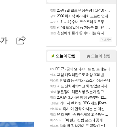
26년 7월 팔로우 상승량 TOP 30 - 월간 치지직
잡담
2026 치지직 이리대회 오픈컵 안내
정보
초ㅇㅎ) 수녀 코스프레 제로투
ㅗㅜㅑ
삼식) 토요일에 vs한동숙 롤 내전 예정
잡담
청량하게 콜라 쏟아버리는 유니 ㅋㅋㅋ
클립
더보기+
오늘의 팟벤
오늘의 핫벤
FC 27 - 공식 얼티메이트 팀 트레일러
PV
체험 캐릭터만으로 허상 40레벨 하이와티아 5분 컷!｜에이메스·린네·모니에 명함
명조
레벨업 능력치와 스킬의 상관관계
비스트
저도 신차계약하고 차 받았습니다
차벤
붉은장미 히든처형 있는거 알고 있었음?
실팰
20시즌 3.5버전 폐허 9층부터 12층까지 클리어 조합 | 죽음의 노래와 바닷속 폐허 |
명조
라이자 AI 채팅 RPG 게임 [RyzaChat: AI] 공개
섭컬겜
혹시 이 만화 아시는 분 계신가요
애니클립
명조 파티 좀 짜주세요 고수형님들…
명조
「에린」 컨셉 포스터 공개
아스오라
챕터별 길찾기/지도 공략 (1 ~ 12장)
비스트