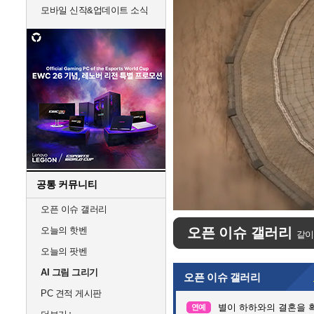
모바일 신작&업데이트 소식
공통 커뮤니티
Unmute
오픈 이슈 갤러리
오늘의 핫벤
오픈 이슈 갤러리
같이
오늘의 팟벤
AI 그림 그리기
오픈 이슈 갤러리
PC 견적 게시판
별이 하하와의 결혼을 
연예