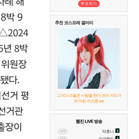
투표하기
추천 코스프레 갤러리
그 비스크돌은 사랑을 한다 코마 키타가
와 마린 리즈큥 ver
웹진 LIVE 방송
따효니
OFF
인간젤리
OFF