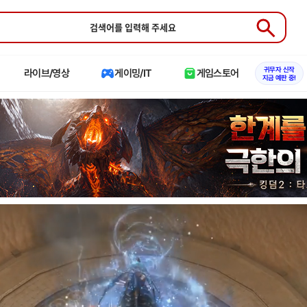
Submit
귀무자 신작
라이브/영상
게이밍/IT
게임스토어
지금 예판 중!