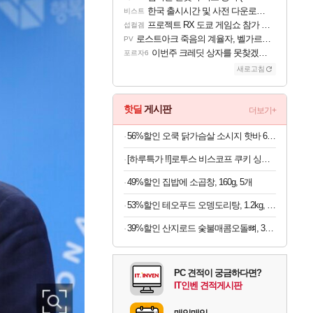
한국 출시시간 및 사전 다운로드 진행 - 비스트 오브 리인카네이션
비스트
프로젝트 RX 도쿄 게임쇼 참가 결정
섭컬겜
로스트아크 죽음의 계율자, 벨가르딘 티저
PV
이번주 크레딧 상자를 못찾겠어요
포르자6
새로고침
핫딜
게시판
더보기+
56%할인 오쿡 닭가슴살 소시지 핫바 6종, 70g, 12개
[하루특가 !!]로투스 비스코프 쿠키 싱글팩 50P, 312.5g, 6개
49%할인 집밥에 소곱창, 160g, 5개
53%할인 테오푸드 오뎅도리탕, 1.2kg, 1개
39%할인 산지로드 숯불매콤오돌뼈, 300g, 4팩
PC 견적이 궁금하다면?
IT인벤 견적게시판