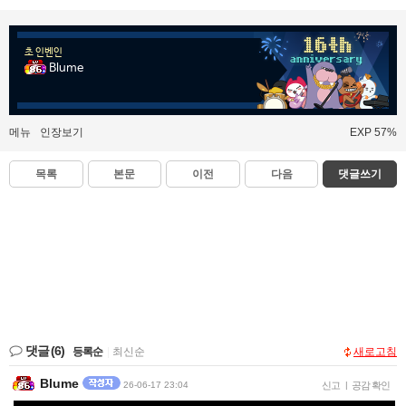
초 인벤인
Blume
메뉴
인장보기
EXP 57%
목록
본문
이전
다음
댓글쓰기
댓글
(6)
등록순
|
최신순
새로고침
Blume
26-06-17 23:04
신고
|
공감 확인