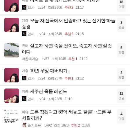
계층
18
댓글
입사
Lv.94
조회 2906
추천 2
21:17
오늘 자 전국에서 인증하고 있는 신기한 하늘
계층
3
풍경
댓글
입사
Lv.94
조회 2545
추천 2
21:15
살고자 하면 죽을 것이오, 죽고자 하면 살것
유머
5
이다
댓글
백합에이슬
Lv.57
조회 1945
추천 1
21:12
10년 우정 깨버리기..
계층
3
댓글
입사
Lv.94
조회 2370
추천 1
21:12
제주산 옥돔 레전드
계층
11
댓글
입사
Lv.94
조회 2885
21:10
드론 잡겠다고 63억 써놓고 '쿨쿨'‥드론 부
이슈
4
서질까봐?
댓글
슬기로움
Lv.92
조회 1823
추천 2
21:09