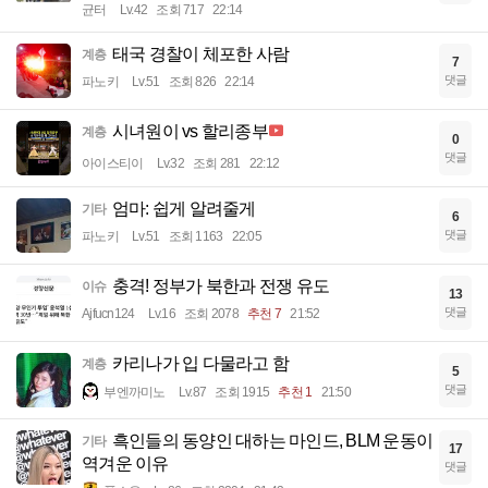
균터
Lv.42
조회 717
22:14
태국 경찰이 체포한 사람
계층
7
댓글
파노키
Lv.51
조회 826
22:14
시녀원이 vs 할리종부
계층
0
댓글
아이스티이
Lv.32
조회 281
22:12
엄마: 쉽게 알려줄게
기타
6
댓글
파노키
Lv.51
조회 1163
22:05
충격! 정부가 북한과 전쟁 유도
이슈
13
댓글
Ajfucn124
Lv.16
조회 2078
추천 7
21:52
카리나가 입 다물라고 함
계층
5
댓글
부엔까미노
Lv.87
조회 1915
추천 1
21:50
흑인들의 동양인 대하는 마인드, BLM 운동이
기타
17
역겨운 이유
댓글