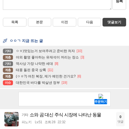
등록
목록
본문
이전
다음
댓글보기
ㅇㅇㄱ 지금 뜨는 글
ㅇㅎ)멋있는거 보여주려고 준비한 처자
[10]
기타
야외 촬영 좋아하는 유재석이 꺼리는 장소
[3]
계층
역사상 가장 나약한 세대
[8]
기타
태풍 돌핀 중국 상륙
[11]
계층
(ㅇㅎ?) 여친 복장, 제가 예민한 건가요?
[6]
계층
대한민국 바다를 박살낸 정부
[19]
이슈
소와 곰 대신 주식 시장에 나타난 동물
기타
0
댓글
파노키
Lv.51
조회 28
22:32