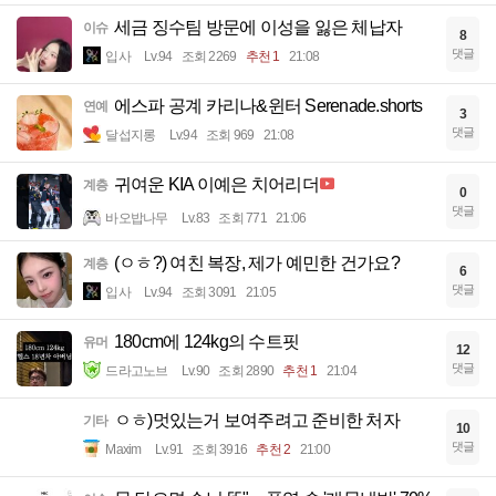
세금 징수팀 방문에 이성을 잃은 체납자
이슈
8
댓글
입사
Lv.94
조회 2269
추천 1
21:08
에스파 공계 카리나&윈터 Serenade.shorts
연예
3
댓글
달섭지롱
Lv.94
조회 969
21:08
귀여운 KIA 이예은 치어리더
계층
0
댓글
바오밥나무
Lv.83
조회 771
21:06
(ㅇㅎ?) 여친 복장, 제가 예민한 건가요?
계층
6
댓글
입사
Lv.94
조회 3091
21:05
180cm에 124kg의 수트핏
유머
12
댓글
드라고노브
Lv.90
조회 2890
추천 1
21:04
ㅇㅎ)멋있는거 보여주려고 준비한 처자
기타
10
댓글
Maxim
Lv.91
조회 3916
추천 2
21:00