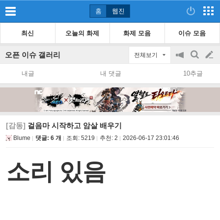
홈
웹진
최신
오늘의 화제
화제 모음
이슈 모음
오픈 이슈 갤러리
전체보기
공
검
글
지
색
내글
내 댓글
10추글
on/off
쓰
기
[감동]
걸음마 시작하고 암살 배우기
Blume
댓글: 6 개
조회:
5219
추천:
2
2026-06-17 23:01:46
소리 있음