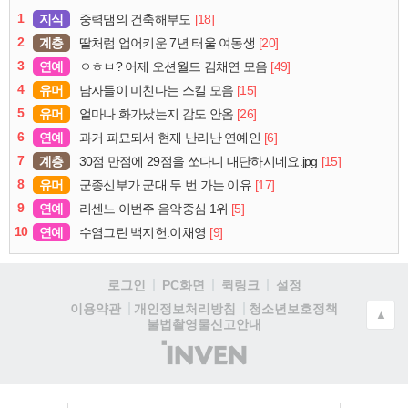
1
지식
[18]
중력댐의 건축해부도
2
계층
[20]
딸처럼 업어키운 7년 터울 여동생
3
연예
[49]
ㅇㅎㅂ? 어제 오션월드 김채연 모음
4
유머
[15]
남자들이 미친다는 스킬 모음
5
유머
[26]
얼마나 화가났는지 감도 안옴
6
연예
[6]
과거 파묘되서 현재 난리난 연예인
7
계층
[15]
30점 만점에 29점을 쏘다니 대단하시네요.jpg
8
유머
[17]
군종신부가 군대 두 번 가는 이유
9
연예
[5]
리센느 이번주 음악중심 1위
10
연예
[9]
수염그린 백지헌.이채영
로그인
PC화면
퀵링크
설정
청소년보호정책
이용약관
개인정보처리방침
▲
불법촬영물신고안내
(주)
인
벤