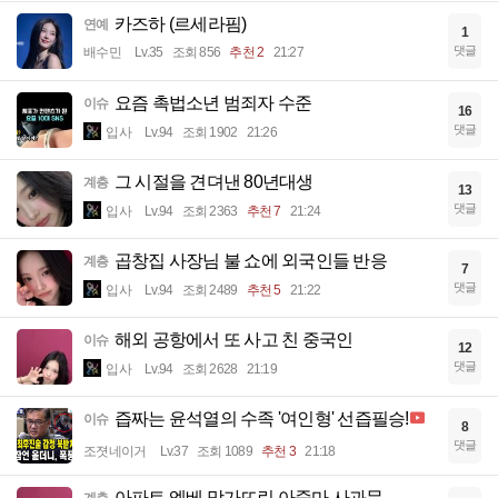
카즈하 (르세라핌)
연예
1
댓글
배수민
Lv.35
조회 856
추천 2
21:27
요즘 촉법소년 범죄자 수준
이슈
16
댓글
입사
Lv.94
조회 1902
21:26
그 시절을 견뎌낸 80년대생
계층
13
댓글
입사
Lv.94
조회 2363
추천 7
21:24
곱창집 사장님 불 쇼에 외국인들 반응
계층
7
댓글
입사
Lv.94
조회 2489
추천 5
21:22
해외 공항에서 또 사고 친 중국인
이슈
12
댓글
입사
Lv.94
조회 2628
21:19
즙짜는 윤석열의 수족 '여인형' 선즙필승!
이슈
8
댓글
조졋네이거
Lv.37
조회 1089
추천 3
21:18
아파트 엘베 망가뜨린 아줌마 사과문