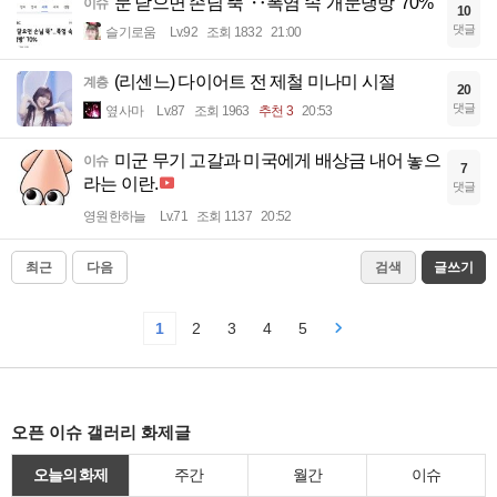
문 닫으면 손님 뚝"‥폭염 속 '개문냉방' 70%
이슈
10
댓글
슬기로움
Lv.92
조회 1832
21:00
(리센느) 다이어트 전 제철 미나미 시절
계층
20
댓글
옆사마
Lv.87
조회 1963
추천 3
20:53
미군 무기 고갈과 미국에게 배상금 내어 놓으
이슈
7
라는 이란.
댓글
영원한하늘
Lv.71
조회 1137
20:52
최근
다음
검색
글쓰기
1
2
3
4
5
오픈 이슈 갤러리 화제글
오늘의 화제
주간
월간
이슈