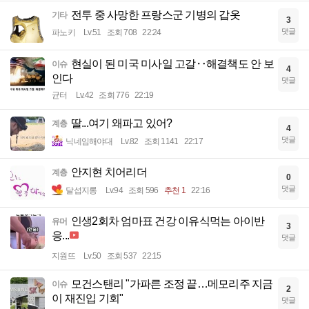
전투 중 사망한 프랑스군 기병의 갑옷
기타
3
댓글
파노키
Lv.51
조회 708
22:24
현실이 된 미국 미사일 고갈‥해결책도 안 보
이슈
4
인다
댓글
균터
Lv.42
조회 776
22:19
딸...여기 왜파고 있어?
계층
4
댓글
닉네임해야대
Lv.82
조회 1141
22:17
안지현 치어리더
계층
0
댓글
달섭지롱
Lv.94
조회 596
추천 1
22:16
인생2회차 엄마표 건강 이유식먹는 아이반
유머
3
응...
댓글
지원뜨
Lv.50
조회 537
22:15
모건스탠리 "가파른 조정 끝…메모리주 지금
이슈
2
이 재진입 기회"
댓글