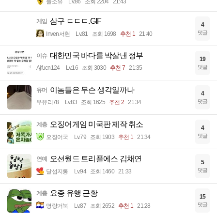
풀소유
Lv.86
조회 2204
21:43
삼구 ㄷㄷㄷ.GIF
게임
4
댓글
Inven서현
Lv.81
조회 1698
추천 1
21:40
대한민국 바다를 박살낸 정부
이슈
19
댓글
Ajfucn124
Lv.16
조회 3030
추천 7
21:35
이놈들은 무슨 생각일까나
유머
4
댓글
우유리78
Lv.83
조회 1625
추천 2
21:34
오징어게임 미국판 제작 취소
계층
4
댓글
오징어국
Lv.79
조회 1903
추천 1
21:34
오션월드 트리플에스 김채연
연예
5
댓글
달섭지롱
Lv.94
조회 1460
21:33
요증 유행 근황
계층
15
댓글
명량거북
Lv.87
조회 2652
추천 1
21:28