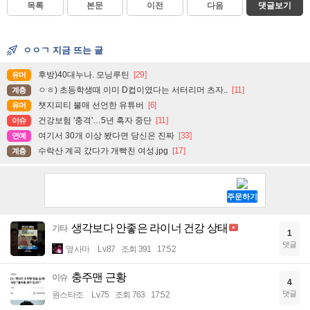
목록
본문
이전
다음
댓글보기
ㅇㅇㄱ 지금 뜨는 글
후방)40대누나. 모닝루틴
[29]
유머
ㅇㅎ) 초등학생때 이미 D컵이였다는 서터리머 츠자..
[11]
계층
챗지피티 불매 선언한 유튜버
[6]
유머
건강보험 '충격'…5년 흑자 중단
[11]
이슈
여기서 30개 이상 봤다면 당신은 진짜
[33]
연예
수락산 계곡 갔다가 개빡친 여성.jpg
[17]
계층
생각보다 안좋은 라이너 건강 상태
기타
1
댓글
옆사마
Lv.87
조회 391
17:52
충주맨 근황
이슈
4
댓글
원스타조
Lv.75
조회 763
17:52