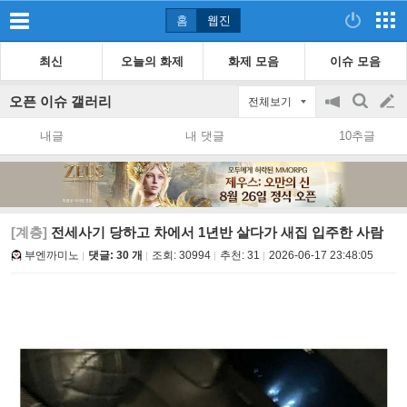
홈
웹진
최신
오늘의 화제
화제 모음
이슈 모음
오픈 이슈 갤러리
전체보기
공
검
글
지
색
내글
내 댓글
10추글
on/off
쓰
기
[계층]
전세사기 당하고 차에서 1년반 살다가 새집 입주한 사람
부엔까미노
댓글: 30 개
조회:
30994
추천:
31
2026-06-17 23:48:05