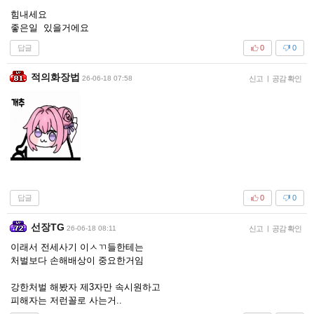
힘내세요
좋은일 있을거에요
답글
0
0
적의화장법
26-06-18 07:58
신고
|
공감 확인
답글
0
0
선장TG
26-06-18 08:11
신고
|
공감 확인
이래서 전세사기 이ㅅㄲ들한테는
처벌보다 손해배상이 중요한거임
강한처벌 해봤자 제3자만 속시원하고
피해자는 저런꼴로 사는거..