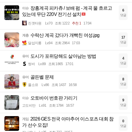
장흥계곡 피카츄 / 보배 펌 - 계곡 물 흐르고
이슈
6
있는데 무단 220V 전기선 설치
댓글
진겟타원
Lv.70
조회 1222
추천 1
17:04
수락산 계곡 갔다가 개빡친 여성.jpg
계층
17
댓글
달섭지롱
Lv.94
조회 2964
17:03
도시가 포위당해도 살아남는 방법
유머
4
댓글
썽바
Lv.89
조회 1865
17:01
골든벨 문제
유머
8
댓글
풀소유
Lv.86
조회 1437
16:58
오토바이 번호판 가리기
이슈
9
댓글
고도비만
Lv.91
조회 1784
16:57
2026 GES 전국 아마추어 이스포츠 대회 참
게임
0
가 선수 모집!
댓글