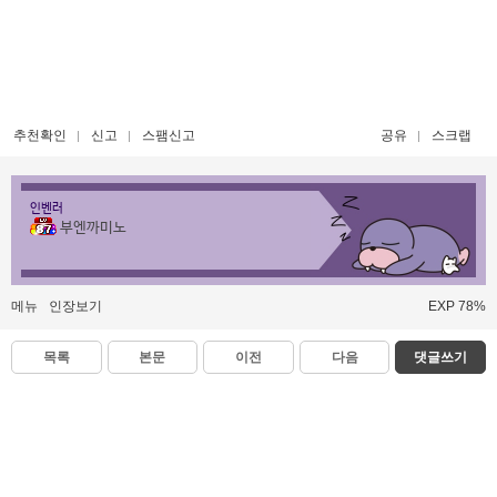
추천확인
신고
스팸신고
공유
스크랩
인벤러
부엔까미노
메뉴
인장보기
EXP 78%
목록
본문
이전
다음
댓글쓰기