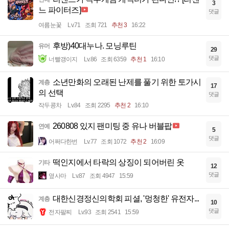
3
느 파이터즈]
댓글
여름눈꽃
Lv.71
조회 721
추천 3
16:22
후방)40대누나. 모닝루틴
유머
29
댓글
너빨갱이지
Lv.86
조회 6359
추천 1
16:10
소년만화의 오래된 난제를 풀기 위한 토가시
계층
17
의 선택
댓글
작두콩차
Lv.84
조회 2295
추천 2
16:10
260808 있지 팬미팅 중 유나 버블팝
연예
5
댓글
어쩌다한번
Lv.77
조회 1072
추천 2
16:09
떡인지에서 타락의 상징이 되어버린 옷
기타
12
댓글
옆사마
Lv.87
조회 4947
15:59
대한신경정신의학회 피셜, '멍청한' 유전자...
계층
10
댓글
전자팔찌
Lv.93
조회 2541
15:59