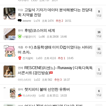
자나깨나
Lv.35
조회 737
16:57
고일석 기자가 데이터 분석해봤다는 전당대
이슈
9
회 지역별 전망
댓글
Ieewrre
Lv.74
조회 1474
추천 2
16:51
후방)코스어의 세계
유머
16
댓글
너빨갱이지
Lv.86
조회 2808
16:46
ㅇㅎ) 초등학생때 이미 D컵이였다는 서터리
계층
11
머 츠자..
댓글
전자팔찌
Lv.93
조회 4116
추천 1
16:45
RESCENE(리센느) - Runaway | 다독다독독
연예
1
서콘서트 (경인방송)
댓글
아이스티이
Lv.32
조회 562
추천 3
16:37
챗지피티 불매 선언한 유튜버
유머
6
댓글
미스터사탄
Lv.92
조회 3511
16:33