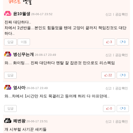
윤10월생
26-06-17 23:52
신고
|
공감 확인
진짜 대단하다..
차에서 1년반을...본인도 힘들었을 텐데 고양이 끝까지 책임진것도 대단
하다..
답글
이동
3
0
병신무는개
26-06-17 23:49
신고
|
공감 확인
와... 화이팅.... 진짜 대단하다 멘탈 잘 잡은것 만으로도 리스펙임
답글
22
0
옆사마
26-06-17 23:49
신고
|
공감 확인
와...차에서 1시간만 자도 목결리고 등어깨 허리 다 아프던데..
답글
0
0
쾌변왕
26-06-17 23:51
신고
|
공감 확인
개 시부럴 사기꾼 새키들