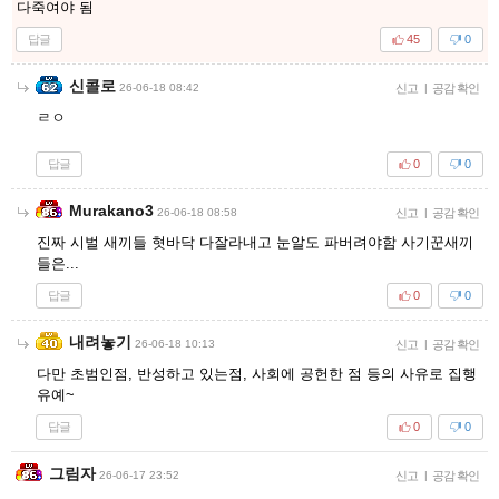
다죽여야 됨
답글
45
0
신콜로
26-06-18 08:42
신고
|
공감 확인
ㄹㅇ
답글
0
0
Murakano3
26-06-18 08:58
신고
|
공감 확인
진짜 시벌 새끼들 혓바닥 다잘라내고 눈알도 파버려야함 사기꾼새끼
들은...
답글
0
0
내려놓기
26-06-18 10:13
신고
|
공감 확인
다만 초범인점, 반성하고 있는점, 사회에 공헌한 점 등의 사유로 집행
유예~
답글
0
0
그림자
26-06-17 23:52
신고
|
공감 확인