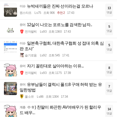
뉴박새끼들은 진짜 선이라는걸 모르나
이슈
13
댓글
원스타조
Lv.75
조회 906
추천 2
17:43
12살이 나오는 포르노를 검색한 남자..
유머
5
댓글
전자팔찌
Lv.93
조회 1360
17:43
일본축구협회, 대한축구협회 성 접대 의혹 심
이슈
5
판 조사"
댓글
슬기로움
Lv.92
조회 545
17:41
자기 꼴린대로 살아야하는 이유...
유머
8
댓글
전자팔찌
Lv.93
조회 1175
17:39
유부남들이 갤럭시 폴드8 구매 허락 받는 유
유머
7
일한방법
댓글
풀소유
Lv.86
조회 1304
17:34
ㅇㅎ) 친딸이 롸끈한 AV여배우가 된 할리우
계층
14
드 배우...
댓글