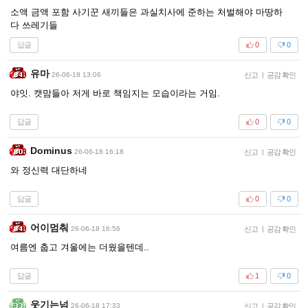
소액 금액 포함 사기꾼 새끼들은 과실치사에 준하는 처벌해야 마땅하
다 쓰레기들
답글
0
0
유마
26-06-18 13:06
신고
|
공감 확인
야잇. 캣맘들아 저게 바로 책임지는 모습이라는 거임.
답글
0
0
Dominus
26-06-18 16:18
신고
|
공감 확인
와 정신력 대단하네
답글
0
0
어이멈춰
26-06-18 16:56
신고
|
공감 확인
여름엔 춥고 겨울에는 더웠을텐데..
답글
1
0
웃기는넘
26-06-18 17:33
신고
|
공감 확인