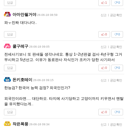
답글
1
0
아마안될거야
26-06-18 08:59
신고
|
공감 확인
와ㅜ진짜 대다나다..
답글
0
0
쿨구레구
26-06-18 09:05
신고
|
공감 확인
전세사기보니 또 판새들 생각나네요. 통상 1~2년판결 검사 4년구형 그거
무시하고 5년선고. 이유가 동료판사 자식인가 조카가 당한 사기라서
답글
0
0
돈키호테이
26-06-18 09:15
신고
|
공감 확인
한능검? 한국어 능력 검정? 외국인인가?
외국인이라면.... 대단하오. 타지에 사기당하고 고양이까지 키우면서 멘탈
을 유지했다는게..
답글
0
0
작은폭풍
26-06-18 09:34
신고
|
공감 확인