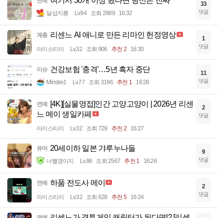
여기서 30개 이상 봤다면 당신은 진짜
연예
33
댓글
달섭지롱
Lv.94
조회 2989
16:32
리센느 AI 애니로 만든 리마인 헌정영상
계층
1
댓글
아이스티이
Lv.32
조회 906
추천 2
16:30
건강보험 '충격'…5년 흑자 중단
이슈
11
댓글
Minstre1
Lv.77
조회 3196
추천 1
16:28
[4K][실물영접]인간 고양고양이 | 2026년 리센
연예
2
느 메이 생일카페
댓글
아이스티이
Lv.32
조회 729
추천 2
16:27
20세이하 일본 갸루누나들
유머
9
댓글
너빨갱이지
Lv.86
조회 2567
추천 1
16:26
하품 전도사 메이
연예
2
댓글
아이스티이
Lv.32
조회 628
추천 5
16:24
리센느가 격투게임 캐릭터가 된다면!? [리센
연예