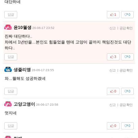
대단하네
답글
1
0
윤10월생
26-06-17 23:52
신고
|
공감 확인
진짜 대단하다..
차에서 1년반을...본인도 힘들었을 텐데 고양이 끝까지 책임진것도 대단
하다..
답글
3
0
생줄리앵
26-06-17 23:55
신고
|
공감 확인
와...뭘해도 성공하겠네
답글
0
0
고양고앵이
26-06-17 23:58
신고
|
공감 확인
멋지네
답글
0
0