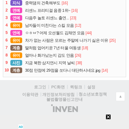
1
지식
[16]
중력댐의 건축해부도
2
연예
[16]
리센느 프리티걸 음중 1위~
3
연예
[23]
다음주 놀토 리센느 출연...
4
유머
[12]
남자들이 미친다는 스킬 모음
5
연예
[44]
ㅇㅎㅂ? 어제 오션월드 김채연 모음
6
유머
[25]
차가 없는 사람은 모르는 주말에 나가기 싫은 이유
7
계층
[18]
딸처럼 업어키운 7년 터울 여동생
8
유머
[26]
얼마나 화가났는지 감도 안옴
9
사진
[38]
지금 북한 삼지연시 지역 날씨
10
계층
[14]
30점 만점에 29점을 쏘다니 대단하시네요.jpg
로그인
PC화면
퀵링크
설정
청소년보호정책
이용약관
개인정보처리방침
▲
불법촬영물신고안내
(주)
인
벤
AD