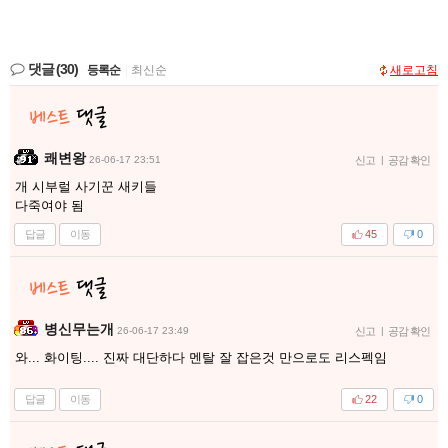
댓글
(30)
등록순
|
최신순
새로고침
쾌변왕
26-06-17 23:51
신고
|
공감 확인
개 시부럴 사기꾼 새키들
다죽여야 됨
답글
이동
45
0
병신무는개
26-06-17 23:49
신고
|
공감 확인
와... 화이팅.... 진짜 대단하다 멘탈 잘 잡은것 만으로도 리스펙임
답글
이동
22
0