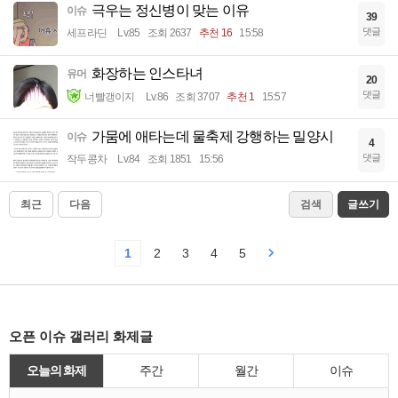
극우는 정신병이 맞는 이유
이슈
39
댓글
세프라딘
Lv.85
조회 2637
추천 16
15:58
화장하는 인스타녀
유머
20
댓글
너빨갱이지
Lv.86
조회 3707
추천 1
15:57
가뭄에 애타는데 물축제 강행하는 밀양시
이슈
4
댓글
작두콩차
Lv.84
조회 1851
15:56
최근
다음
검색
글쓰기
1
2
3
4
5
오픈 이슈 갤러리 화제글
오늘의 화제
주간
월간
이슈