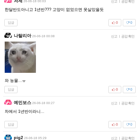
처제
26-06-18 00:03
신고
|
공감 확인
한달반도아니고 1년반??? 고양이 없었으면 못살았을듯
답글
0
0
나탈리아
26-06-18 00:08
신고
|
공감 확인
와 눙물...ㅠ
답글
0
0
예민보스
26-06-18 00:27
신고
|
공감 확인
차에서 1년반이라니...
답글
0
0
pig2
26-06-18 05:29
신고
|
공감 확인