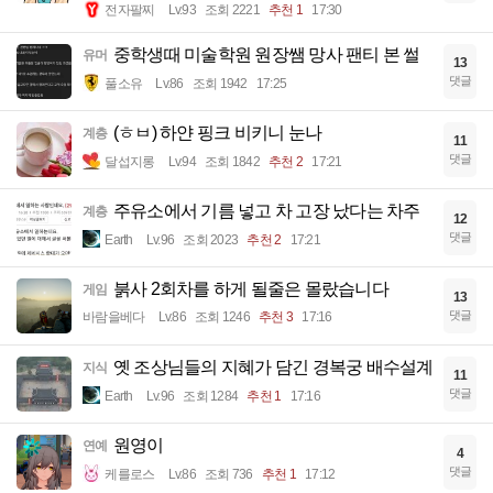
전자팔찌
Lv.93
조회 2221
추천 1
17:30
중학생때 미술학원 원장쌤 망사 팬티 본 썰
유머
13
댓글
풀소유
Lv.86
조회 1942
17:25
(ㅎㅂ) 하얀 핑크 비키니 눈나
계층
11
댓글
달섭지롱
Lv.94
조회 1842
추천 2
17:21
주유소에서 기름 넣고 차 고장 났다는 차주
계층
12
댓글
Earth
Lv.96
조회 2023
추천 2
17:21
붉사 2회차를 하게 될줄은 몰랐습니다
게임
13
댓글
바람을베다
Lv.86
조회 1246
추천 3
17:16
옛 조상님들의 지혜가 담긴 경복궁 배수설계
지식
11
댓글
Earth
Lv.96
조회 1284
추천 1
17:16
원영이
연예
4
댓글
케를로스
Lv.86
조회 736
추천 1
17:12