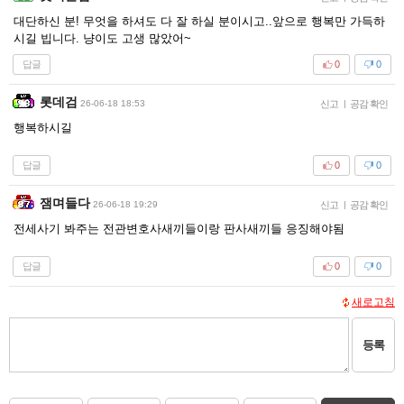
대단하신 분! 무엇을 하셔도 다 잘 하실 분이시고..앞으로 행복만 가득하
시길 빕니다. 냥이도 고생 많았어~
답글
0
0
롯데검
26-06-18 18:53
신고
|
공감 확인
행복하시길
답글
0
0
잼며들다
26-06-18 19:29
신고
|
공감 확인
전세사기 봐주는 전관변호사새끼들이랑 판사새끼들 응징해야됨
답글
0
0
새로고침
등록