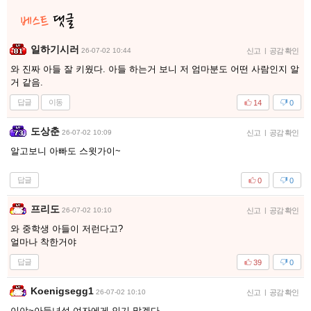
일하기시러
26-07-02 10:44
신고
|
공감 확인
와 진짜 아들 잘 키웠다. 아들 하는거 보니 저 엄마분도 어떤 사람인지 알
거 같음.
답글
이동
14
0
도상춘
26-07-02 10:09
신고
|
공감 확인
알고보니 아빠도 스윗가이~
답글
0
0
프리도
26-07-02 10:10
신고
|
공감 확인
와 중학생 아들이 저런다고?
얼마나 착한거야
답글
39
0
Koenigsegg1
26-07-02 10:10
신고
|
공감 확인
이야~아들녀석 여자에게 인기 많겠다