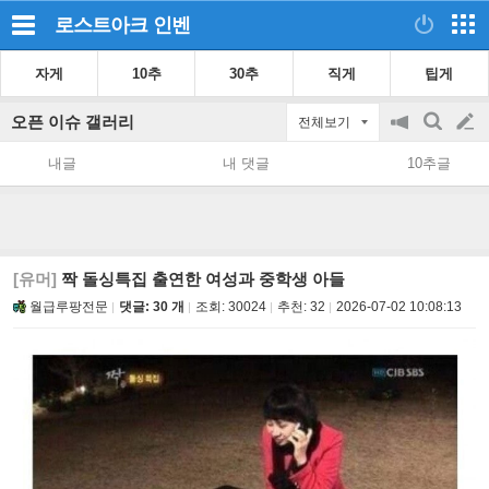
로스트아크
인벤
자게
10추
30추
직게
팁게
오픈 이슈 갤러리
전체보기
공
검
글
지
색
내글
내 댓글
10추글
on/off
쓰
기
[유머]
짝 돌싱특집 출연한 여성과 중학생 아들
월급루팡전문
댓글: 30 개
조회:
30024
추천:
32
2026-07-02 10:08:13