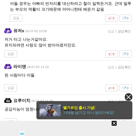
아들 경우는 아빠의 빈자리를 대신하려고 철이 일찍든거죠. 근데 말투
는 부모의 역활이 크기때문에 어머니한테 배운거 같음
답글
0
0
유저s
26-07-02 10:56
신고
|
공감 확인
저거 타고 나는거같아요.
유지되려면 사랑도 많이 받아야겠지만요.
답글
0
0
라이덴
26-07-02 11:15
신고
|
공감 확인
된 사람이다 아들
답글
0
0
요루이치
26-07-02 11:20
신고
|
공감 확인
벨가르딘 출시 기념!
공감지능이 엄청나네요 성인보다 높은듯
기대평 남기고 이니 받아가세요!
답글
0
0
AD
상삼아
26-07-02 11:21
신고
|
공감 확인