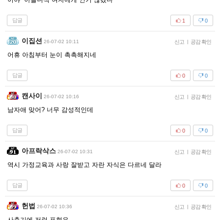
답글
1
0
이집션
26-07-02 10:11
신고
|
공감 확인
어휴 아침부터 눈이 촉촉해지네
답글
0
0
캔사이
26-07-02 10:16
신고
|
공감 확인
남자애 맞어? 너무 감성적인데
답글
0
0
아프락삭스
26-07-02 10:31
신고
|
공감 확인
역시 가정교육과 사랑 잘받고 자란 자식은 다르네 달라
답글
0
0
헌법
26-07-02 10:36
신고
|
공감 확인
사춘기에 저런 표현은