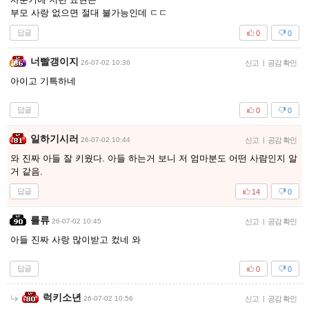
부모 사랑 없으면 절대 불가능인데 ㄷㄷ
답글
0
0
너빨갱이지
26-07-02 10:36
신고
|
공감 확인
아이고 기특하네
답글
0
0
일하기시러
26-07-02 10:44
신고
|
공감 확인
와 진짜 아들 잘 키웠다. 아들 하는거 보니 저 엄마분도 어떤 사람인지 알
거 같음.
답글
14
0
를류
26-07-02 10:45
신고
|
공감 확인
아들 진짜 사랑 많이받고 컸네 와
답글
0
0
럭키소년
26-07-02 10:56
신고
|
공감 확인