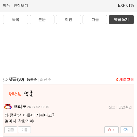
메뉴
인장보기
EXP 61%
목록
본문
이전
다음
댓글쓰기
댓글
(30)
등록순
|
최신순
새로고침
프리도
26-07-02 10:10
신고
|
공감 확인
와 중학생 아들이 저런다고?
얼마나 착한거야
답글
이동
39
0