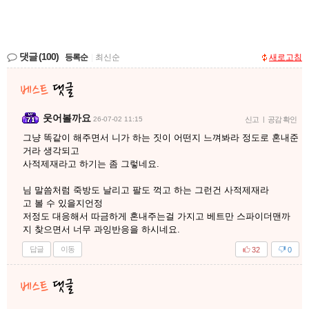
댓글
(100)
등록순
|
최신순
새로고침
웃어볼까요
26-07-02 11:15
신고
|
공감 확인
그냥 똑같이 해주면서 니가 하는 짓이 어떤지 느껴봐라 정도로 혼내준
거라 생각되고
사적제재라고 하기는 좀 그렇네요.
님 말씀처럼 죽방도 날리고 팔도 꺽고 하는 그런건 사적제재라
고 볼 수 있을지언정
저정도 대응해서 따금하게 혼내주는걸 가지고 베트만 스파이더맨까
지 찾으면서 너무 과잉반응을 하시네요.
답글
이동
32
0