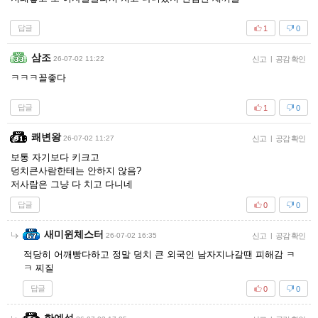
답글
1
0
삼조
26-07-02 11:22
신고
|
공감 확인
ㅋㅋㅋ꼴좋다
답글
1
0
쾌변왕
26-07-02 11:27
신고
|
공감 확인
보통 자기보다 키크고
덩치큰사람한테는 안하지 않음?
저사람은 그냥 다 치고 다니네
답글
0
0
새미윈체스터
26-07-02 16:35
신고
|
공감 확인
적당히 어깨빵다하고 정말 덩치 큰 외국인 남자지나갈땐 피해감 ㅋ
ㅋ 찌질
답글
0
0