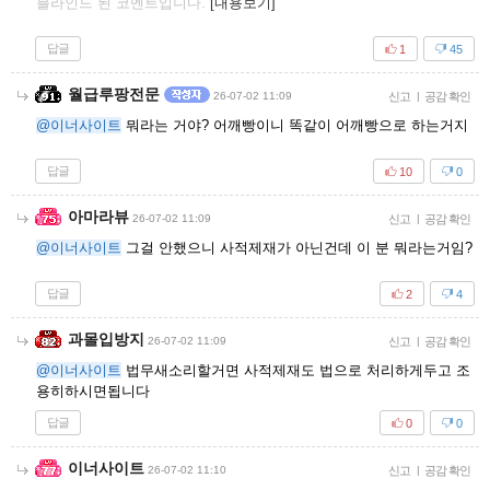
블라인드 된 코멘트입니다.
[내용보기]
답글
1
45
월급루팡전문
26-07-02 11:09
신고
|
공감 확인
@이너사이트
뭐라는 거야? 어깨빵이니 똑같이 어깨빵으로 하는거지
답글
10
0
아마라뷰
26-07-02 11:09
신고
|
공감 확인
@이너사이트
그걸 안했으니 사적제재가 아닌건데 이 분 뭐라는거임?
답글
2
4
과몰입방지
26-07-02 11:09
신고
|
공감 확인
@이너사이트
법무새소리할거면 사적제재도 법으로 처리하게두고 조
용히하시면됩니다
답글
0
0
이너사이트
26-07-02 11:10
신고
|
공감 확인