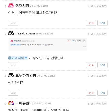
장재시카
26-07-02 11:48
신고
|
공감 확인
이러니 어깨빵충이 활보하고다니지
답글
0
0
nazababara
26-07-02 11:51
신고
|
공감 확인
@이너사이트
이 정도면 그냥 관종인데.
답글
4
0
모두까기인형
26-07-02 11:52
신고
|
공감 확인
생리하니?
답글
0
0
아이유앓이
26-07-02 12:07
신고
|
공감 확인
현실에 배트맨, 스파이더맨 있으면 개 좋음