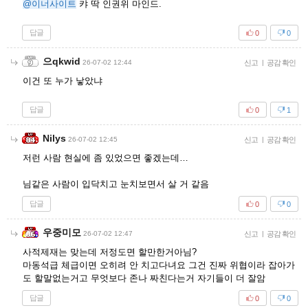
@이너사이트
캬 딱 인권위 마인드.
답글
0
0
으qkwid
26-07-02 12:44
신고
|
공감 확인
이건 또 누가 낳았냐
답글
0
1
Nilys
26-07-02 12:45
신고
|
공감 확인
저런 사람 현실에 좀 있었으면 좋겠는데…
님같은 사람이 입닥치고 눈치보면서 살 거 같음
답글
0
0
우중미모
26-07-02 12:47
신고
|
공감 확인
사적제재는 맞는데 저정도면 할만한거아님?
마동석급 체급이면 오히려 안 치고다녀요 그건 진짜 위협이라 잡아가
도 할말없는거고 무엇보다 존나 짜친다는거 자기들이 더 잘암
답글
0
0