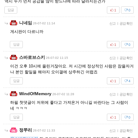
역시 누가 먼저 공감을 많이 받느냐에 따라 달라지는건가
답글
1
0
니네임
26-07-02 11:14
신고
|
공감 확인
게시판이 다르니까
답글
1
0
스바로브스키
26-07-02 11:15
신고
|
공감 확인
이건 오후 10시에 올린거잖아요. 저 시간에 정상적인 사람은 잠을자거
나 본인 할일을 해야지 오이갤에 상주하긴 어렵죠
답글
1
4
WindOfMemory
26-07-02 11:28
신고
|
공감 확인
하필 첫댓글이 저위에 좋다고 가져온거 아니길 바란다는 그 사람이
네 ㅋㅋㅋ
답글
1
0
정쭈리
26-07-02 11:33
신고
|
공감 확인