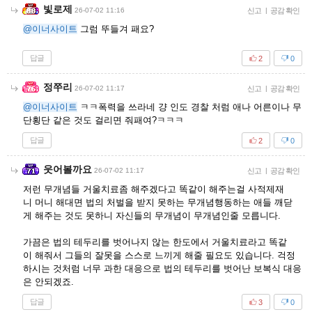
빛로제
26-07-02 11:16
신고
|
공감 확인
@이너사이트
그럼 뚜들겨 패요?
답글
2
0
정쭈리
26-07-02 11:17
신고
|
공감 확인
@이너사이트
ㅋㅋ폭력을 쓰라네 걍 인도 경찰 처럼 애나 어른이나 무
단횡단 같은 것도 걸리면 줘패여?ㅋㅋㅋ
답글
2
0
웃어볼까요
26-07-02 11:17
신고
|
공감 확인
저런 무개념들 거울치료좀 해주겠다고 똑같이 해주는걸 사적제재
니 머니 해대면 법의 처벌을 받지 못하는 무개념행동하는 애들 깨닫
게 해주는 것도 못하니 자신들의 무개념이 무개념인줄 모릅니다.
가끔은 법의 테두리를 벗어나지 않는 한도에서 거울치료라고 똑같
이 해줘서 그들의 잘못을 스스로 느끼게 해줄 필요도 있습니다. 걱정
하시는 것처럼 너무 과한 대응으로 법의 테두리를 벗어난 보복식 대응
은 안되겠죠.
답글
3
0