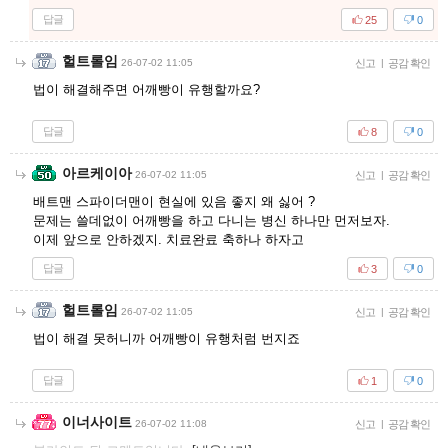
답글
25
0
헐트롤임
26-07-02 11:05
신고
|
공감 확인
법이 해결해주면 어깨빵이 유행할까요?
답글
8
0
아르케이아
26-07-02 11:05
신고
|
공감 확인
배트맨 스파이더맨이 현실에 있음 좋지 왜 싫어 ?
문제는 쓸데없이 어깨빵을 하고 다니는 병신 하나만 먼저보자.
이제 앞으로 안하겠지. 치료완료 축하나 하자고
답글
3
0
헐트롤임
26-07-02 11:05
신고
|
공감 확인
법이 해결 못허니까 어깨빵이 유행처럼 번지죠
답글
1
0
이너사이트
26-07-02 11:08
신고
|
공감 확인