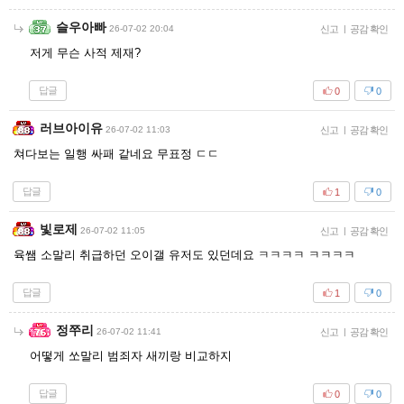
슬우아빠
26-07-02 20:04
신고
|
공감 확인
저게 무슨 사적 제재?
답글
0
0
러브아이유
26-07-02 11:03
신고
|
공감 확인
쳐다보는 일행 싸패 같네요 무표정 ㄷㄷ
답글
1
0
빛로제
26-07-02 11:05
신고
|
공감 확인
육쌤 소말리 취급하던 오이갤 유저도 있던데요 ㅋㅋㅋㅋ ㅋㅋㅋㅋ
답글
1
0
정쭈리
26-07-02 11:41
신고
|
공감 확인
어떻게 쏘말리 범죄자 새끼랑 비교하지
답글
0
0