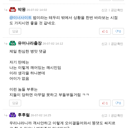
박몽
26-07-02 14:02
신고
|
공감 확인
@이너사이트
법이라는 테두리 밖에서 상황을 한번 바라보는 시점
도 가지시면 좋을 것 같네요.
답글
1
0
유머나라출장
26-07-02 14:12
신고
|
공감 확인
제일 한심한 병맛 댓글
자기 딴에는
나는 이렇게 깨어있는 꺠시민임
이라 생각을 하나본데
어이가 없음
이런 놈들 부류는
지들이 당하면 아무말 못하고 부들부들거림 ㅋㅋ
답글
1
0
후후럴
26-07-02 14:25
신고
|
공감 확인
우리나라니까 객사안하고 이렇게 오이갤들어와서 똥댓도 싸지르