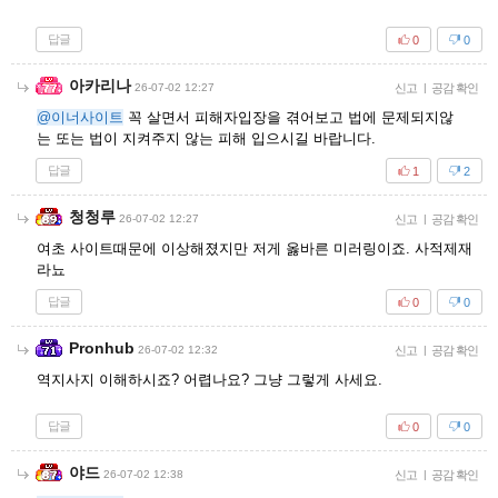
답글
0
0
아카리나
26-07-02 12:27
신고
|
공감 확인
@이너사이트
꼭 살면서 피해자입장을 겪어보고 법에 문제되지않
는 또는 법이 지켜주지 않는 피해 입으시길 바랍니다.
답글
1
2
청청루
26-07-02 12:27
신고
|
공감 확인
여초 사이트때문에 이상해졌지만 저게 옳바른 미러링이죠. 사적제재
라뇨
답글
0
0
Pronhub
26-07-02 12:32
신고
|
공감 확인
역지사지 이해하시죠? 어렵나요? 그냥 그렇게 사세요.
답글
0
0
야드
26-07-02 12:38
신고
|
공감 확인