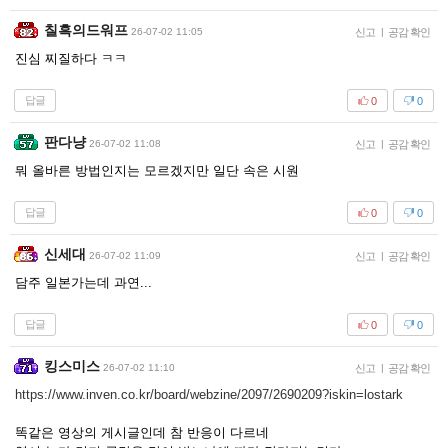
칠흑의드워프
26-07-02 11:05
신고
|
공감 확인
진심 찌질하다 ㅋㅋ
답글
0
0
판다냥
26-07-02 11:08
신고
|
공감 확인
뭐 올바른 방법인지는 모르겠지만 일단 속은 시원
답글
0
0
신세대
26-07-02 11:09
신고
|
공감 확인
담주 일본가는데 과연...
답글
0
0
킹스미스
26-07-02 11:10
신고
|
공감 확인
https://www.inven.co.kr/board/webzine/2097/2690209?iskin=lostark
똑같은 영상의 게시글인데 참 반응이 다르네