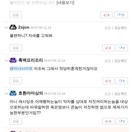
블라인드 된 코멘트입니다.
[내용보기]
답글
0
37
2sjun
26-07-02 11:10
신고
|
공감 확인
불편하니? 자세를 고쳐봐
답글
2
0
흑백요리조리
26-07-02 11:14
신고
|
공감 확인
@이너사이트
아조씨 그래서 적당히훈계한거잖아요
답글
2
0
호환마마상의
26-07-02 11:14
신고
|
공감 확인
아니 애시당초 어깨빵하는놈이 약자를 상대로 저짓꺼리하는놈을 대상
으로하는데 바꿔말하면 육은영보다 큰놈이 저짓하면 법으로 제재가가
능한부분인거임??
답글
0
0