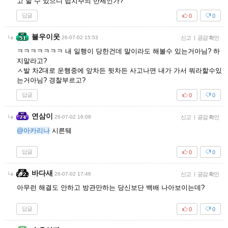
고 할 수 있으니 법치주의 만세인가?
답글
0
0
불우이웃
26-07-02 15:53
신고
|
공감 확인
ㅋㅋㅋㅋㅋㅋㅋ 내 일행이 당한건데 말이라도 해볼수 있는거아님? 하
지말라고?
ㅅ발 차2대로 운행중에 앞차든 뒷차든 사고나면 내가 가서 뭐라할수있
는거아님? 경찰부르고?
답글
0
0
연삼이
26-07-02 16:08
신고
|
공감 확인
@아카리나
시른뒈
답글
0
0
바다새
26-07-02 17:46
신고
|
공감 확인
아무런 해결도 안하고 방관만하는 당신보단 백배 나아보이는데?
답글
0
0