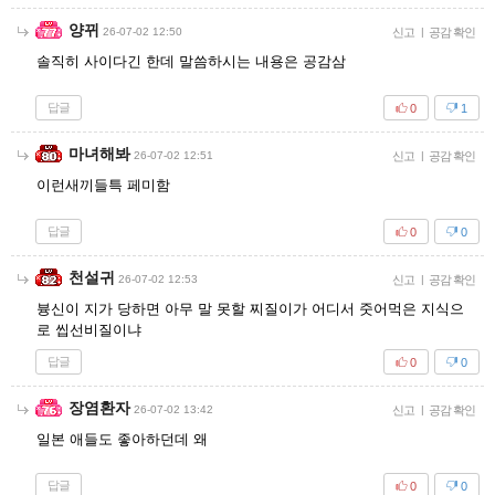
양뀌
26-07-02 12:50
신고
|
공감 확인
솔직히 사이다긴 한데 말씀하시는 내용은 공감삼
답글
0
1
마녀해봐
26-07-02 12:51
신고
|
공감 확인
이런새끼들특 페미함
답글
0
0
천설귀
26-07-02 12:53
신고
|
공감 확인
븅신이 지가 당하면 아무 말 못할 찌질이가 어디서 줏어먹은 지식으
로 씹선비질이냐
답글
0
0
장염환자
26-07-02 13:42
신고
|
공감 확인
일본 애들도 좋아하던데 왜
답글
0
0