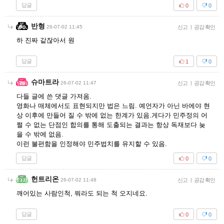
답글
0
0
반형
26-07-02 11:45
신고
|
공감 확인
하 진짜 같잖아서 원
답글
1
0
슈마트라
26-07-02 11:47
신고
|
공감 확인
다들 글에 쓴 댓글 가져옴.
영화나 매체에서도 표현되지만 법은 느림. 예언자가 아닌 바에야 현
상 이후에 만들어 질 수 밖에 없는 한계가 있음.게다가 민주정의 어
쩔 수 없는 단점인 합의를 통해 도출되는 결과는 항상 독재보다 늦
을 수 밖에 없음.
이런 불편함을 인정해야 민주법치를 유지할 수 있음.
답글
0
0
헌트리온
26-07-02 11:48
신고
|
공감 확인
깨어있는 사람인척, 뭐라도 되는 척 오지네요.
답글
0
0