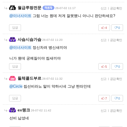
월급루팡전문
26-07-02 11:17
신고
|
공감 확인
@이너사이트
그럼 너는 뭔데 저게 잘못됐니 아니니 판단하세요?
답글
4
0
사슴시슴가슴
26-07-02 11:20
신고
|
공감 확인
@이너사이트
정신차려 병신새끼야
니가 뭔데 궁예질이야 씹새끼야
답글
5
0
돌체콜드부르
26-07-02 11:32
신고
|
공감 확인
@Circle
씹선비라뇨 말이 약하시네 그냥 찐따인데
답글
7
0
ex랭크
26-07-02 11:42
신고
|
공감 확인
선비 납셨네