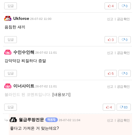
답글
4
0
Ukforce
26-07-02 11:00
신고
|
공감 확인
음침한 새끼
답글
3
0
수인수인해
26-07-02 11:01
신고
|
공감 확인
강약약강 찌질하다 증말
답글
5
0
이너사이트
26-07-02 11:01
신고
|
공감 확인
블라인드 된 코멘트입니다.
[내용보기]
답글
4
83
월급루팡전문
26-07-02 11:04
신고
|
공감 확인
좋다고 가져온 거 맞는데요?