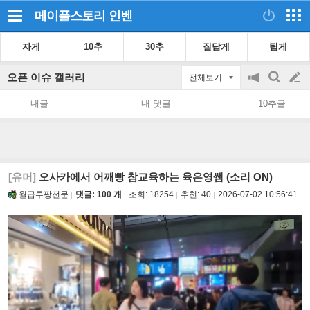
메이플스토리
인벤
자게
10추
30추
질답게
팁게
오픈 이슈 갤러리
전체보기
공
검
글
지
색
내글
내 댓글
10추글
on/off
쓰
기
[유머]
오사카에서 어깨빵 참교육하는 육은영쌤 (소리 ON)
월급루팡전문
댓글: 100 개
조회:
18254
추천:
40
2026-07-02 10:56:41