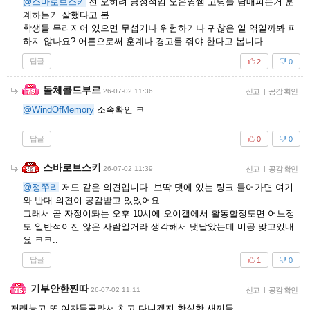
@스바로브스키
전 오히려 긍정적임 오은영쌤 고딩들 담배피는거 훈
계하는거 잘했다고 봄
학생들 무리지어 있으면 무섭거나 위험하거나 귀찮은 일 엮일까봐 피
하지 않나요? 어른으로써 훈계나 경고를 줘야 한다고 봅니다
답글
2
0
돌체콜드부르
26-07-02 11:36
신고
|
공감 확인
@WindOfMemory
소속확인 ㅋ
답글
0
0
스바로브스키
26-07-02 11:39
신고
|
공감 확인
@정쭈리
저도 같은 의견입니다. 보딱 댓에 있는 링크 들어가면 여기
와 반대 의견이 공감받고 있었어요.
그래서 곧 자정이돠는 오후 10시에 오이갤에서 활동할정도면 어느정
도 일반적이진 않은 사람일거라 생각해서 댓달았는데 비공 맞고있내
요 ㅋㅋ..
답글
1
0
기부안한찐따
26-07-02 11:11
신고
|
공감 확인
저래놓고 또 여자들골라서 치고 다니겠지 한심한 새끼들