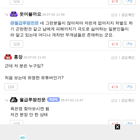
답글
0
0
웃어볼까요
26-07-02 11:59
신고
|
공감 확인
@월급루팡전문
네 그런분들이 많아져야 저런게 없어지지 처벌도 하
기 곤란한것 같고 남에게 피해끼치기 극도로 싫어하는 일본인들이
라 알고 있는데 어디나 개차반 무개념들은 존재하는 군요.
답글
0
0
홍장
26-07-02 11:42
신고
|
공감 확인
근데 저 분은 누구임?
처음 보는데 유명한 유튜버인가?
답글
0
0
월급루팡전문
26-07-02 11:47
신고
|
공감 확인
육은영 찾아보시면 됨
저건 분장 안 한 상태
답글
0
0
반형
26-07-02 11:48
신고
|
공감 확인
AD