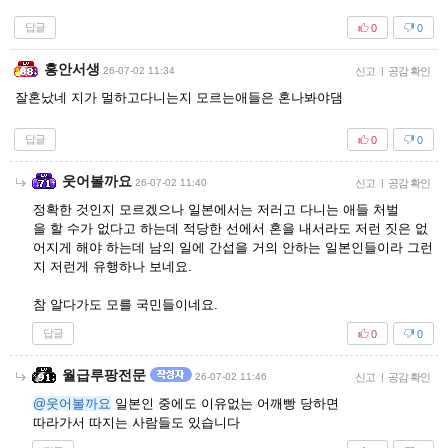
답글
0
0
홍안서생
26-07-02 11:34
신고
|
공감 확인
잘혼났네 지가 멀하고다니는지 모르는애들은 혼나봐야댐
답글
0
0
웃어볼까요
26-07-02 11:40
신고
|
공감 확인
정확한 것인지 모르겠으나 일본에서는 저러고 다니는 애들 처벌
을 할 수가 없다고 하는데 적당한 선에서 혼을 내서라도 저런 짓은 없
어지게 해야 하는데 남의 일에 간섭을 거의 안하는 일본인들이라 그런
지 저런게 유행하나 보네요.
참 알다가도 모를 국민들이네요.
답글
0
0
월급루팡전문
26-07-02 11:46
신고
|
공감 확인
@웃어볼까요
일본인 중에도 이유없는 어깨빵 당하면
따라가서 따지는 사람들도 있습니다