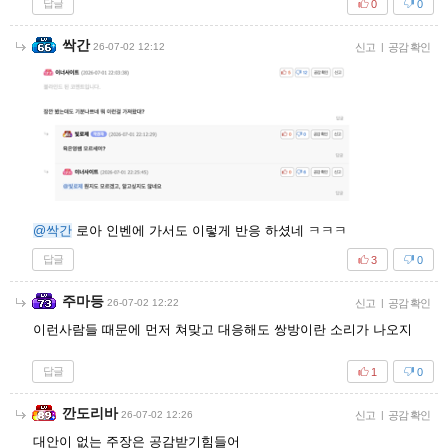
답글
0
0
싹간
26-07-02 12:12
신고
|
공감 확인
@싹간
로아 인벤에 가서도 이렇게 반응 하셨네 ㅋㅋㅋ
답글
3
0
주마등
26-07-02 12:22
신고
|
공감 확인
이런사람들 때문에 먼저 쳐맞고 대응해도 쌍방이란 소리가 나오지
답글
1
0
깐도리바
26-07-02 12:26
신고
|
공감 확인
대안이 없는 주장은 공감받기힘들어