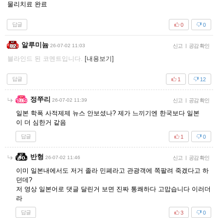
물리치료 완료
답글
0
0
알루미늄
26-07-02 11:03
신고
|
공감 확인
블라인드 된 코멘트입니다.
[내용보기]
답글
1
12
정쭈리
26-07-02 11:39
신고
|
공감 확인
일본 학폭 사적제제 뉴스 안보셨나? 제가 느끼기엔 한국보다 일본
이 더 심한거 같음
답글
1
0
반형
26-07-02 11:46
신고
|
공감 확인
이미 일본내에서도 저거 졸라 민폐라고 관광객에 쪽팔려 죽겠다고 하
던데?
저 영상 일본어로 댓글 달린거 보면 진짜 통쾌하다 고맙습니다 이러더
라
답글
3
0