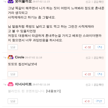
웃어볼까요
26-07-02 11:15
신고
|
공감 확인
그냥 똑같이 해주면서 니가 하는 짓이 어떤지 느껴봐라 정도로 혼내준
거라 생각되고
사적제재라고 하기는 좀 그렇네요.
님 말씀처럼 죽방도 날리고 팔도 꺽고 하는 그런건 사적제재라
고 볼 수 있을지언정
저정도 대응해서 따금하게 혼내주는걸 가지고 베트만 스파이더맨까
지 찾으면서 너무 과잉반응을 하시네요.
답글
32
0
Circle
26-07-02 11:16
신고
|
공감 확인
또또또 씹선비납셧네
답글
22
0
이너사이트
26-07-02 11:16
신고
|
공감 확인
블라인드 된 코멘트입니다.
[내용보기]
답글
0
27