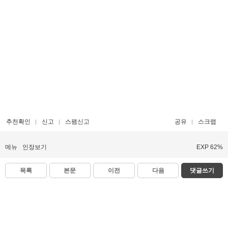
추천확인
신고
스팸신고
공유
스크랩
메뉴
인장보기
EXP 62%
목록
본문
이전
다음
댓글쓰기