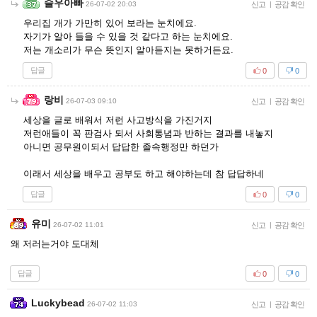
슬우아빠
26-07-02 20:03
신고
|
공감 확인
우리집 개가 가만히 있어 보라는 눈치에요.
자기가 알아 들을 수 있을 것 같다고 하는 눈치에요.
저는 개소리가 무슨 뜻인지 알아듣지는 못하거든요.
답글
0
0
랑비
26-07-03 09:10
신고
|
공감 확인
세상을 글로 배워서 저런 사고방식을 가진거지
저런애들이 꼭 판검사 되서 사회통념과 반하는 결과를 내놓지
아니면 공무원이되서 답답한 졸속행정만 하던가
이래서 세상을 배우고 공부도 하고 해야하는데 참 답답하네
답글
0
0
유미
26-07-02 11:01
신고
|
공감 확인
왜 저러는거야 도대체
답글
0
0
Luckybead
26-07-02 11:03
신고
|
공감 확인