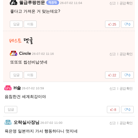
월급루팡전문
26-07-02 11:04
신고
|
공감 확인
좋다고 가져온 거 맞는데요?
답글
이동
25
0
Circle
26-07-02 11:16
신고
|
공감 확인
또또또 씹선비납셧네
답글
이동
22
0
H솔
26-07-02 10:59
신고
|
공감 확인
음침한건 세계최강이야
답글
8
0
오락실사장님
26-07-02 11:00
신고
|
공감 확인
육은영 일본까지 가서 행동하다니 멋지네