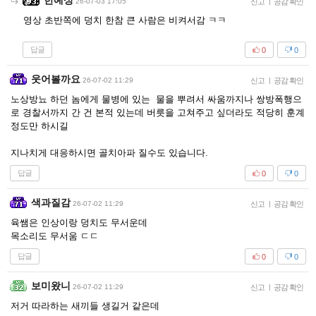
한예성
26-07-03 17:05
신고
|
공감 확인
영상 초반쪽에 덩치 한참 큰 사람은 비켜서감 ㅋㅋ
답글
0
0
웃어볼까요
26-07-02 11:29
신고
|
공감 확인
노상방뇨 하던 놈에게 물병에 있는 물을 뿌려서 싸움까지나 쌍방폭행으
로 경찰서까지 간 건 본적 있는데 버릇을 고쳐주고 싶더라도 적당히 훈계
정도만 하시길
지나치게 대응하시면 골치아파 질수도 있습니다.
답글
0
0
색과질감
26-07-02 11:29
신고
|
공감 확인
육쌤은 인상이랑 덩치도 무서운데
목소리도 무서움 ㄷㄷ
답글
0
0
보미왔니
26-07-02 11:29
신고
|
공감 확인
저거 따라하는 새끼들 생길거 같은데