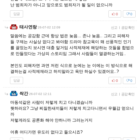
난 범죄자가 아니고 앞으로도 범죄자가 될 일이 없으니까
답글
0
0
태사연랑
26-07-02 12:09
신고
|
공감 확인
말씀에는 공감함 근데 항상 법은 늦음... 존나 늦음.. 그리고 피해자
들 구제는 사실상 없다고 봐야함 드라마 참교육이 왜 선풍적인 인기
를 끌었는지 보시면 대충 알거임 사적제재에 해당하는 것들을 합법으
로 만들었다는 가상의 스토리임 그래서 사람들이 열광하는거임..
본인도 피해자면 과연 저런 식으로 눈에는 눈 이에는 이 방식으로 해
결하는걸 사적제재라고 하지말라고 욕만 하실수 있겠어요..?
답글
0
0
싹간
26-07-02 12:11
신고
|
공감 확인
마동석같은 사람이 저렇게 치고 다니겠습니까
뭣하러요? 그냥 찌질한새끼들이 저렇게 치고다니면서 우월감 얻으니
까
저렇게라도 공론화 해야 안하니까 그러는거지
어휴 어디가면 유도리 없다고 들으시죠?