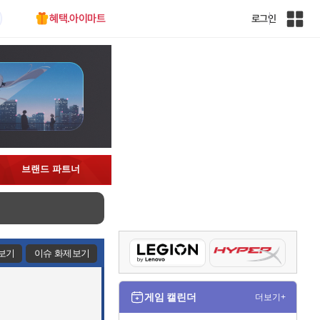
혜택.아이마트
로그인
인
벤
전
체
사
이
트
맵
브랜드 파트너
보기
이슈 화제보기
게임 캘린더
더보기+