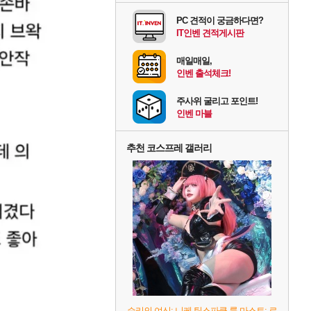
PC 견적이 궁금하다면?
IT인벤 견적게시판
매일매일,
인벤 출석체크!
주사위 굴리고 포인트!
인벤 마블
추천 코스프레 갤러리
승리의 여신: 니케 팀스파클-륨 마스트: 로