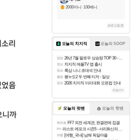
2000이니
·
100베니
새로고침
오늘의 치지직
오늘의 SOOP
26년 7월 팔로우 상승량 TOP 30 - 월간 치지직
잡담
치지직 애플TV 앱 출시
정보
룩삼 니니 초대석 안내
정보
봉누도2 두 번째 티저 - 일상
클립
2026 치지직 이리대회 오픈컵 안내
정보
더보기+
오늘의 팟벤
오늘의 핫벤
FF7 외전 세계관, 완결편에 집결
해외겜
라스트 에포크 시즌5 - 서리화신의 분노 티저
PV
[여행_국내] 남해 독일마을
여행