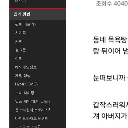
더보기
인기 팟벤
팟벤 바로가기
치지직
차벤
걸그룹
여행
해외게임정보
게임 영상
HyperX OMEN
브이 라이징
일곱 개의 대죄: Origin
몬스터헌터 스토리즈3
바이오하자드 레퀴엠
드래곤 퀘스트7