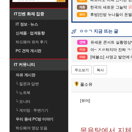
한국의 새로운 그늘막
[2
계층
IT인벤 화제 집중
후방)인방 누나들이 돈벌때 
유머
IT 정보 · 뉴스
ㅇㅇㄱ 지금 뜨는 글
신제품 · 업계동향
하드웨어 유저 후기
유세윤 콘서트 실황영상
연예
아~ ㅈㄹ하지마 진짜 ㅋ
이슈
PC 견적 게시판
[매불쇼] 서영교 발언에
이슈
IT 커뮤니티
주소보기
복사
자유 게시판
└
질문과 답변
풀소유
└
노트북
[유머]
└
모니터
└
게이밍 · 주변기기
우리 동네 PC방 이야기
하드웨어 영상 모음
목욕탕에서 지체