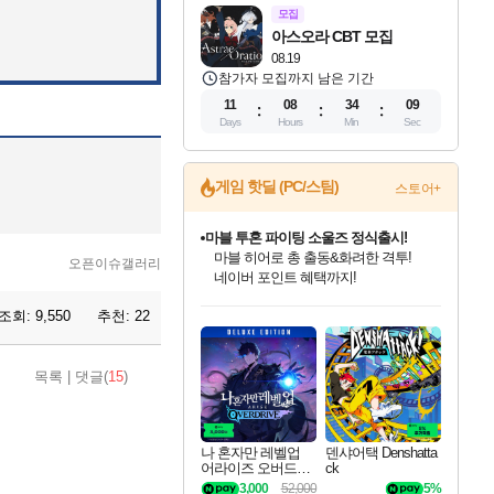
모집
아스오라 CBT 모집
08.19
참가자 모집까지 남은 기간
11
08
34
08
Days
Hours
Min
Sec
게임 핫딜 (PC/스팀)
스토어+
마블 투혼 파이팅 소울즈 정식출시!
마블 히어로 총 출동&화려한 격투!
오픈이슈갤러리
네이버 포인트 혜택까지!
인벤게임즈 8월 특별 할인!
드래곤소드: 어웨이크닝 입점!
문명 7 특별 할인!
귀무자: 검의 길 예약 판매 중!
비스트 오브 리인카네이션 정식 출시!
커세어 코브 출시 기념 할인!
더 렐릭 퍼스트 가디언 정식 출시
베데스다 40주년 기념 할인 중!
캡콤 프렌차이즈 할인 진행 중!
캡콤 일부 상품 상시 할인
스타워즈 은하계 레이서
로블록스 기프트 카드 공식 입점
조회:
9,550
추천:
22
인기 퍼블리셔 모음!
스팀으로 만나는 드래곤소드!
조선&고려 DLC 출시 예정
10% 할인과
게임프릭 신작 IP
해적'섬'을 발전시키자!
설화x하드코어 액션!
베데스다의 명작들을
몬헌, 바하 등 인기 IP를
몬헌 와일즈 & 드래곤즈 도그마2
인벤게임즈에서 10% 추가 적립
Robux를 가장 안전하고
최대 90% 할인가를 만나보세요!
네이버혜택과 함께 만나보세요!
50%할인&추가 적립까지!
이니&베니 혜택까지!
네이버 혜택가와 함께 예약하세요!
할인&네이버혜택으로 만나보세요!
네이버페이 혜택과 만나보세요!
40주년 프로모션으로 만나보세요!
할인가에 만나보세요!
일부 에디션 상시 할인!
혜택으로 예약 판매 중
편안하게 충전하세요
목록
|
댓글(
15
)
나 혼자만 레벨업
덴샤어택 Denshatta
어라이즈 오버드라
ck
이브 디럭스 에디션
3,000
52,000
5%