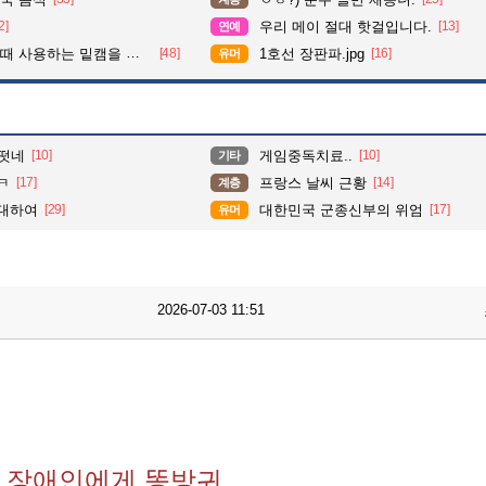
2]
우리 메이 절대 핫걸입니다.
[13]
연예
사용하는 밑캠을 알아보자
[48]
1호선 장판파.jpg
[16]
유머
떳네
[10]
게임중독치료..
[10]
기타
ㅋ
[17]
프랑스 날씨 근황
[14]
계층
 대하여
[29]
대한민국 군종신부의 위엄
[17]
유머
2026-07-03 11:51
 장애인에게 똥방귀