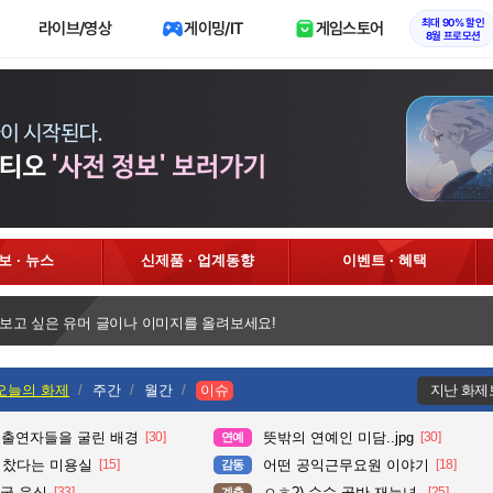
최대 90% 할인
라이브/영상
게이밍/IT
게임스토어
8월 프로모션
정보 · 뉴스
신제품 · 업계동향
이벤트 · 혜택
 보고 싶은 유머 글이나 이미지를 올려보세요!
오늘의 화제
주간
월간
이슈
지난 화제
 출연자들을 굴린 배경
[30]
뜻밖의 연예인 미담..jpg
[30]
연예
다 찼다는 미용실
[15]
어떤 공익근무요원 이야기
[18]
감동
국 음식
[33]
ㅇㅎ?) 순수 골반 재능녀.
[25]
계층