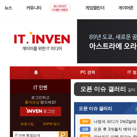
로스트아크
뉴스
커뮤니티
게임캘린더
게이머존
기대평 이벤트
홈
PC 견적
IT 
IT 인벤
오픈 이슈 갤러리
같이
로그인하고
출석보상
받으세요!
오픈 이슈 갤러리
로그인
나영석 피디가 1박2일때
유머
회원가입
ID/PW 찾기
오픈 후 3개월치 예약 
감동
파브리도 이해 안가는 한
유머