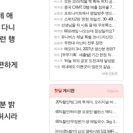
모든 요리/작물 책 획득 위치 공략 (36개) - 미식가 도전과제
비스트
중국 CXMT, D램 매출 점유율 7%…글로벌 4위로 부상
해외겜
포트나이트에서 명일방주 엔드필드 [펠리카] 판매 예정
섭컬겜
스위치2판 ‘몬헌 와일즈’, 30~40fps 목표 추정
해외겜
선생님들 차 시동 끌 때 꾸르륵소리나는데
차벤
60프레임 나오는데 정상일까요?
레퀴엠
유니버스 채널 특별 코너 | 자신만의 스타일
명조
무한대 아난타 전투 장면
섭컬겜
메모리 3사, 2027년 생산분 완판?
해외겜
[무무기획 · 새출발] 기간 한정 의뢰 이벤트
명조
'하늘 위의 공포' 도전과제 달성법
비스트
국내에도 이쁜곳이 많은것 같습니다
여행
새로고침
핫딜
게시판
더보기+
20%할인!빙그레 투게더, 오리지널 바닐라, 270ml, 8개
65%할인!하이뮨 프로틴 밸런스 액티브 제로, 밀크쉐이크, 250ml, 18개
65%할인!우정본가 생 메밀국수, 1kg, 1팩 + 시원한 메밀장, 40g, 6개
[카드8%할인] 삼성 갤럭시탭 S11 WiFi 128GB 27.8cm(11형) S펜포함 태블릿PC