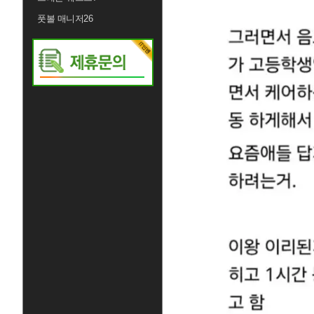
풋볼 매니저26