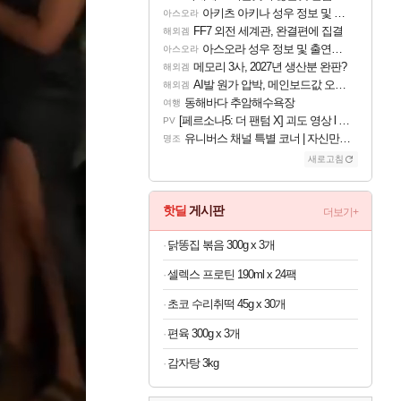
아키츠 아키나 성우 정보 및 주요 필모
아스오라
FF7 외전 세계관, 완결편에 집결
해외겜
아스오라 성우 정보 및 출연작 모음
아스오라
메모리 3사, 2027년 생산분 완판?
해외겜
AI발 원가 압박, 메인보드값 오르나
해외겜
동해바다 추암해수욕장
여행
[페르소나5: 더 팬텀 X] 괴도 영상 l 타카마키 안·댄싱 스타
PV
유니버스 채널 특별 코너 | 자신만의 스타일
명조
새로고침
핫딜
게시판
더보기+
닭똥집 볶음 300g x 3개
셀렉스 프로틴 190ml x 24팩
초코 수리취떡 45g x 30개
편육 300g x 3개
감자탕 3kg