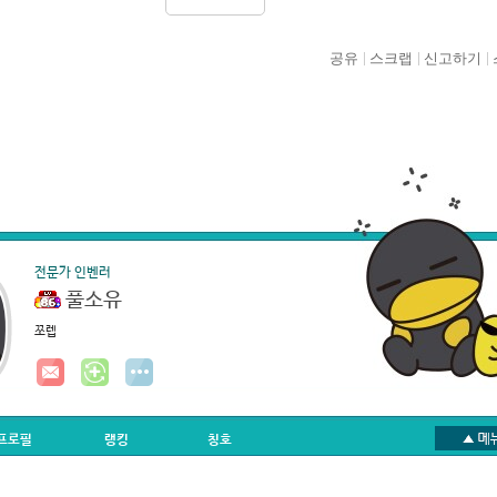
공유
스크랩
신고하기
전문가 인벤러
풀소유
쪼렙
프로필
랭킹
칭호