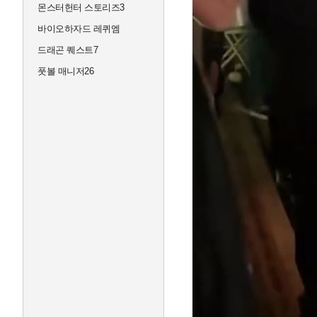
몬스터헌터 스토리즈3
바이오하자드 레퀴엠
드래곤 퀘스트7
풋볼 매니저26