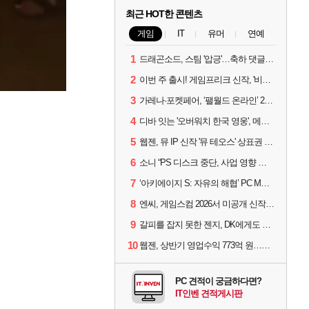
최근 HOT한 콘텐츠
게임
IT
유머
연예
1
드래곤소드, 스팀 '압긍'…축하 댓글 달고 게임 코드 받자!
2
이번 주 출시! 게임프리크 신작, '비스트 오브 리인카네이션'
3
가레나·포켓페어, ‘팰월드 온라인’ 2026년 출시 예고
4
디바 잇는 '오버워치 한국 영웅', 메카 파일럿 디몬 나온다
5
웹젠, 뮤 IP 신작 '뮤 테오스' 상표권 출원
6
소니 “PS 디스크 중단, 사업 영향 없다”
7
‘아키에이지 S: 자유의 해협’ PC MMORPG로 개발한다
8
엔씨, 게임스컴 2026서 미공개 신작 최초 공개
9
갈피를 잡지 못한 젠지, DK에게도 0:2 패배
10
웹젠, 상반기 영업수익 773억 원…순이익 89% 증가
PC 견적이 궁금하다면?
IT인벤 견적게시판