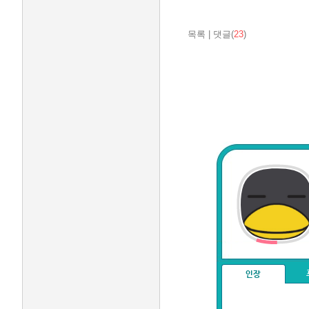
목록
|
댓글(
23
)
인장