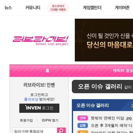
로스트아크
뉴스
커뮤니티
게임캘린더
게이머존
기대평 이벤트
홈
캐릭터 정
러브라이브! 인벤
오픈 이슈 갤러리
같이
로그인하고
출석보상
받으세요!
오픈 이슈 갤러리
로그인
뜻밖의 연예인 미담..jpg
연예
회원가입
ID/PW 찾기
오픈 후 3개월치 예약 
감동
파브리도 이해 안가는 한
유머