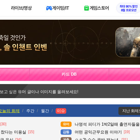
최대 90% 할인
라이브/영상
게이밍/IT
게임스토어
8월 프로모션
보
카드 DB
 보고 싶은 유머 글이나 이미지를 올려보세요!
오늘의 화제
주간
월간
이슈
지난 화제
[30]
나영석 피디가 1박2일때 출연자들을
유머
다 찼다는 미용실
[15]
어떤 공익근무요원 이야기
[19]
감동
국 음식
[34]
ㅇㅎ?) 순수 골반 재능녀.
[31]
계층