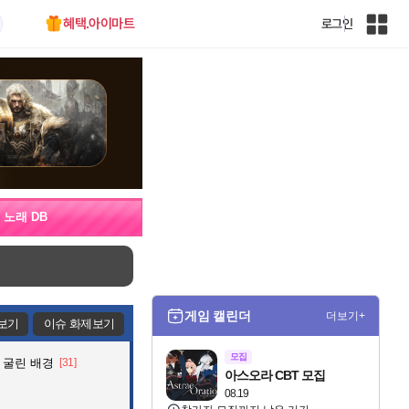
혜택.아이마트
로그인
인
벤
전
체
사
이
트
맵
노래 DB
게임 캘린더
더보기+
보기
이슈 화제보기
모집
 굴린 배경
[31]
아스오라 CBT 모집
08.19