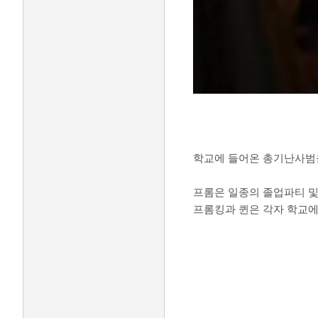
학교에 들어온 총기난사범을
프롬은 일종의 졸업파티 및
프롬킹과 퀸은 각자 학교에