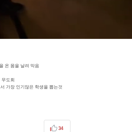
 온 몸을 날려 막음
 무도회
서 가장 인기많은 학생을 뽑는것
34