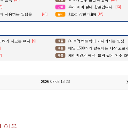
2]
우리 메이 절대 핫걸입니다.
[13]
연예
사용하는 밑캠을 알아보자
[49]
1호선 장판파.jpg
[16]
유머
면 혀가 나오는 여자
[4]
(ㅇㅎ?) 히트텍이 기다려지는 영상
계층
]
매일 1500개가 팔린다는 시장 고로
계층
2]
캐리비안의 해적: 블랙 펄의 저주 조
계층
2026-07-03 18:23
된 이유