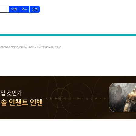
10번
모두
검색
oard/webzine/2097/2691225?iskin=lovelive