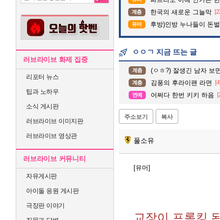
한국의 새로운 그늘막
[2
계층
후방)인방 누나들이 돈벌때 
유머
ㅇㅇㄱ 지금 뜨는 글
러브라이브 화제 집중
(ㅇㅎ?) 잘생긴 남자 보
계층
리포터 뉴스
김풍의 후라이팬 라면
[4
계층
팁과 노하우
어쩌다 한번 키키 하음
[
연예
소식 게시판
주소보기
복사
러브라이브 이미지판
러브라이브 영상관
풀소유
러브라이브 커뮤니티
[유머]
자유게시판
아이돌 응원 게시판
극장판 이야기
교장이 프롬킹 