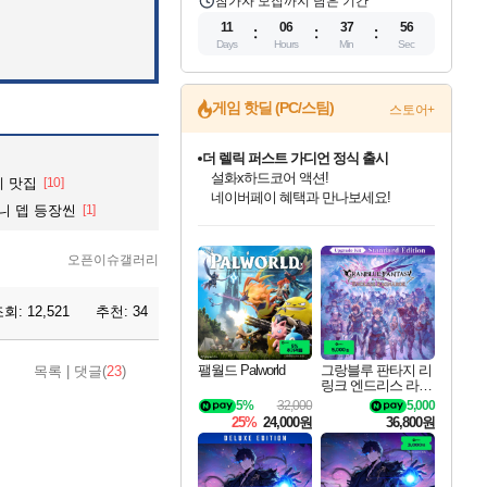
참가자 모집까지 남은 기간
11
06
37
54
Days
Hours
Min
Sec
게임 핫딜 (PC/스팀)
스토어+
베데스다 40주년 기념 할인 중!
베데스다의 명작들을
케 맛집
[10]
40주년 프로모션으로 만나보세요!
니 뎁 등장씬
[1]
인벤게임즈 8월 특별 할인!
드래곤소드: 어웨이크닝 입점!
문명 7 특별 할인!
마블 투혼 파이팅 소울즈 정식출시!
귀무자: 검의 길 예약 판매 중!
비스트 오브 리인카네이션 정식 출시!
커세어 코브 출시 기념 할인!
더 렐릭 퍼스트 가디언 정식 출시
캡콤 프렌차이즈 할인 진행 중!
캡콤 일부 상품 상시 할인
스타워즈 은하계 레이서
로블록스 기프트 카드 공식 입점
인기 퍼블리셔 모음!
스팀으로 만나는 드래곤소드!
조선&고려 DLC 출시 예정
마블 히어로 총 출동&화려한 격투!
10% 할인과
게임프릭 신작 IP
해적'섬'을 발전시키자!
설화x하드코어 액션!
몬헌, 바하 등 인기 IP를
몬헌 와일즈 & 드래곤즈 도그마2
인벤게임즈에서 10% 추가 적립
Robux를 가장 안전하고
최대 90% 할인가를 만나보세요!
네이버혜택과 함께 만나보세요!
50%할인&추가 적립까지!
네이버 포인트 혜택까지!
이니&베니 혜택까지!
네이버 혜택가와 함께 예약하세요!
할인&네이버혜택으로 만나보세요!
네이버페이 혜택과 만나보세요!
할인가에 만나보세요!
일부 에디션 상시 할인!
혜택으로 예약 판매 중
편안하게 충전하세요
오픈이슈갤러리
조회:
12,521
추천:
34
팰월드 Palworld
그랑블루 판타지 리
목록
|
댓글(
23
)
링크 엔드리스 라그
나로크 업그레이드
5%
32,000
5,000
킷 Granblue Fantasy
25%
24,000원
36,800원
Relink Endless Ragn
arok Upgrade Kit DL
C