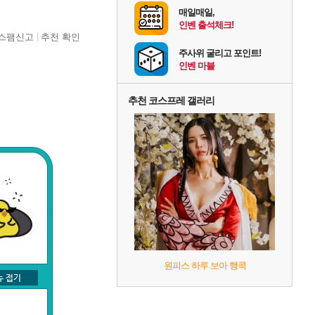
매일매일,
인벤 출석체크!
스팸신고
추천 확인
주사위 굴리고 포인트!
인벤 마블
추천 코스프레 갤러리
원피스 하루 보아 행콕