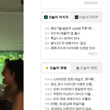
새로고침
오늘의 치지직
오늘의 SOOP
26년 7월 팔로우 상승량 TOP 30 - 월간 치지직
잡담
치지직 애플TV 앱 출시
정보
룩삼 니니 초대석 안내
정보
봉누도2 두 번째 티저 - 일상
클립
2026 치지직 이리대회 오픈컵 안내
정보
더보기+
오늘의 팟벤
오늘의 핫벤
스위치2판 ‘몬헌 와일즈’, 30~40fps 목표 추정
해외겜
명조 공식 이모티콘 이벤트 진행해봤습니다! 참여부터 추첨까지????
명조
포트나이트에서 명일방주 엔드필드 [펠리카] 판매 예정
섭컬겜
무한대 아난타가 넷이즈 어플 달력에 일정 등록
섭컬겜
리밋 제로 브레이커스 프롤로그 테스트 후기 영상 업로드
섭컬겜
[여행_국내] 남해 독일마을
여행
국내에도 이쁜곳이 많은것 같습니다
여행