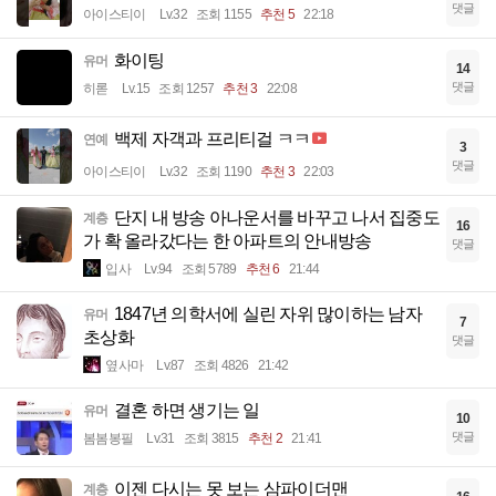
댓글
아이스티이
Lv.32
조회 1155
추천 5
22:18
화이팅
유머
14
댓글
히롣
Lv.15
조회 1257
추천 3
22:08
백제 자객과 프리티걸 ㅋㅋ
연예
3
댓글
아이스티이
Lv.32
조회 1190
추천 3
22:03
단지 내 방송 아나운서를 바꾸고 나서 집중도
계층
16
가 확 올라갔다는 한 아파트의 안내방송
댓글
입사
Lv.94
조회 5789
추천 6
21:44
1847년 의학서에 실린 자위 많이하는 남자
유머
7
초상화
댓글
옆사마
Lv.87
조회 4826
21:42
결혼 하면 생기는 일
유머
10
댓글
봄봄봉필
Lv.31
조회 3815
추천 2
21:41
이젠 다시는 못 보는 삼파이더맨
계층