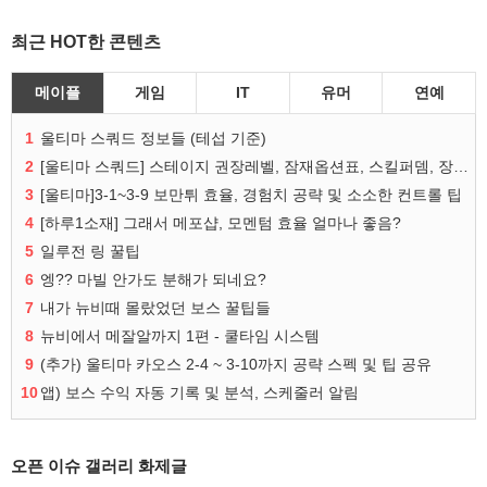
최근 HOT한 콘텐츠
메이플
게임
IT
유머
연예
1
울티마 스쿼드 정보들 (테섭 기준)
2
[울티마 스쿼드] 스테이지 권장레벨, 잠재옵션표, 스킬퍼뎀, 장비 리스트 및 능력치 공유
3
[울티마]3-1~3-9 보만튀 효율, 경험치 공략 및 소소한 컨트롤 팁
4
[하루1소재] 그래서 메포샵, 모멘텀 효율 얼마나 좋음?
5
일루전 링 꿀팁
6
엥?? 마빌 안가도 분해가 되네요?
7
내가 뉴비때 몰랐었던 보스 꿀팁들
8
뉴비에서 메잘알까지 1편 - 쿨타임 시스템
9
(추가) 울티마 카오스 2-4 ~ 3-10까지 공략 스펙 및 팁 공유
10
앱) 보스 수익 자동 기록 및 분석, 스케줄러 알림
오픈 이슈 갤러리 화제글