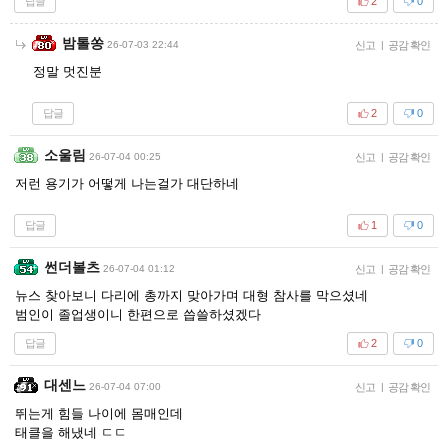
답글
2
0
밤톨쏭
26-07-03 22:44
신고
|
공감 확인
정말 멋진분
답글
2
0
소울림
26-07-04 00:25
신고
|
공감 확인
저런 용기가 어떻게 나는걸가 대단하네
답글
1
0
썬더볼츠
26-07-04 01:12
신고
|
공감 확인
뉴스 찾아보니 다리에 총까지 맞아가며 대형 참사를 막으셨네
범인이 졸업생이니 한편으로 씁쓸하셨겠다
답글
2
0
대센느
26-07-04 07:00
신고
|
공감 확인
뛰는게 힘들 나이에 몸매인데
태클을 해냈네 ㄷㄷ