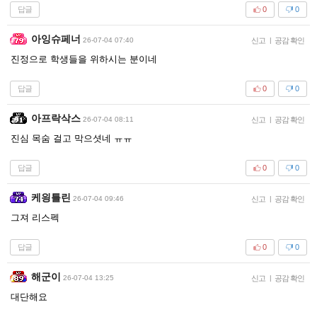
답글
0
0
아잉슈페너
26-07-04 07:40
신고
|
공감 확인
진정으로 학생들을 위하시는 분이네
답글
0
0
아프락삭스
26-07-04 08:11
신고
|
공감 확인
진심 목숨 걸고 막으셧네 ㅠㅠ
답글
0
0
케읭틀린
26-07-04 09:46
신고
|
공감 확인
그져 리스펙
답글
0
0
해군이
26-07-04 13:25
신고
|
공감 확인
대단해요