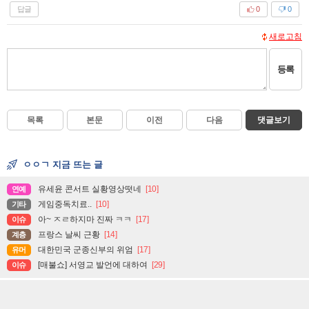
답글
0
0
새로고침
등록
목록
본문
이전
다음
댓글보기
ㅇㅇㄱ 지금 뜨는 글
유세윤 콘서트 실황영상떳네
[10]
연예
게임중독치료..
[10]
기타
아~ ㅈㄹ하지마 진짜 ㅋㅋ
[17]
이슈
프랑스 날씨 근황
[14]
계층
대한민국 군종신부의 위엄
[17]
유머
[매불쇼] 서영교 발언에 대하여
[29]
이슈