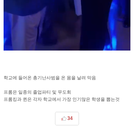
학교에 들어온 총기난사범을 온 몸을 날려 막음
프롬은 일종의 졸업파티 및 무도회
프롬킹과 퀸은 각자 학교에서 가장 인기많은 학생을 뽑는것
34