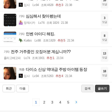
16
댓글
입사
Lv.94
조회 4628
추천 3
21:38
심심해서 찾아봤는데
기타
3
댓글
장재시카
Lv.76
조회 1826
21:38
인벤 아이디 해킹.
기타
8
댓글
Kurtas
Lv.88
조회 1829
추천 5
21:34
전주 거주중인 오징어분 계십니까??
기타
13
댓글
졸리고배고파
Lv.74
조회 1901
추천 1
21:34
다이소 신상 역대급 주방 아이템 등장
계층
18
댓글
입사
Lv.94
조회 5263
추천 4
21:34
최근
다음
검색
글쓰기
1
2
3
4
5