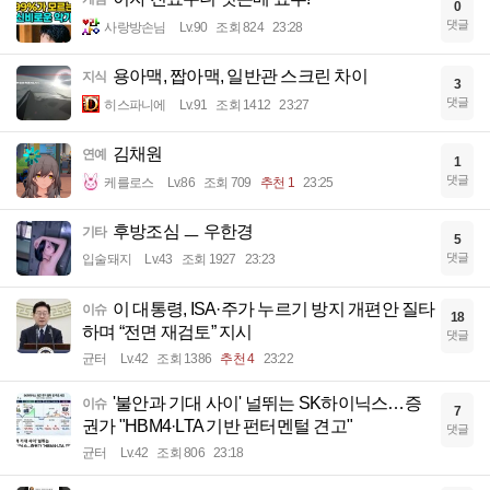
0
댓글
사랑방손님
Lv.90
조회 824
23:28
용아맥, 짭아맥, 일반관 스크린 차이
지식
3
댓글
히스파니에
Lv.91
조회 1412
23:27
김채원
연예
1
댓글
케를로스
Lv.86
조회 709
추천 1
23:25
후방조심 ㅡ 우한경
기타
5
댓글
입술돼지
Lv.43
조회 1927
23:23
이 대통령, ISA·주가 누르기 방지 개편안 질타
이슈
18
하며 “전면 재검토” 지시
댓글
균터
Lv.42
조회 1386
추천 4
23:22
'불안과 기대 사이' 널뛰는 SK하이닉스…증
이슈
7
권가 "HBM4·LTA 기반 펀터멘털 견고"
댓글
균터
Lv.42
조회 806
23:18