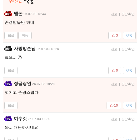
멤논
26-07-03 18:44
신고
|
공감 확인
존경받을만 하네
답글
이동
3
0
사랑방손님
26-07-03 18:26
신고
|
공감 확인
크으... 乃
답글
0
0
정글장인
26-07-03 18:28
신고
|
공감 확인
멋지고 존경스럽다
답글
10
0
여수갓
26-07-03 18:30
신고
|
공감 확인
와... 대단하시네요