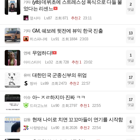
(ytb) 데뷔초에 스트레스성 폭식으로 다들 불
기타
2
었다는 리센느
댓글
옆사마
Lv.87
조회 871
추천 2
23:11
GM, 쉐보레 뒷전에 뷰익 한국 진출
기타
13
댓글
히스파니에
Lv.91
조회 1884
23:03
무엄하다!
연예
1
댓글
아이스티이
Lv.32
조회 728
추천 1
23:02
대한민국 군종신부의 위엄
유머
17
댓글
썽바
Lv.89
조회 2473
추천 2
22:57
아~ ㅈㄹ하지마 진짜 ㅋㅋ
이슈
17
댓글
드라고노브
Lv.90
조회 2797
추천 1
22:55
현재 나이로 치면 꼬꼬마들이 연기를 시작함
감동
6
댓글
사랑방손님
Lv.90
조회 2026
추천 2
22:54