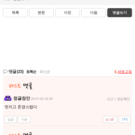
목록
본문
이전
다음
댓글쓰기
댓글
(23)
등록순
|
최신순
새로고침
정글장인
26-07-03 18:28
신고
|
공감 확인
멋지고 존경스럽다
답글
이동
10
0