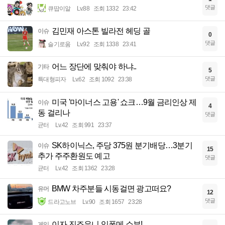
댓글
큐땁이알
Lv.88
조회 1332
23:42
김민재 아스톤 빌라전 헤딩 골
이슈
0
댓글
슬기로움
Lv.92
조회 1338
23:41
어느 장단에 맞춰야 하냐..
기타
5
댓글
특대형피자
Lv.62
조회 1092
23:38
미국 '마이너스 고용' 쇼크…9월 금리인상 제
이슈
4
동 걸리나
댓글
균터
Lv.42
조회 991
23:37
SK하이닉스, 주당 375원 분기배당…3분기
이슈
15
추가 주주환원도 예고
댓글
균터
Lv.42
조회 1362
23:28
BMW 차주분들 시동걸면 광고떠요?
유머
12
댓글
드라고노브
Lv.90
조회 1657
23:28
이자 진죠우니 잇폰메 쇼부!
게임