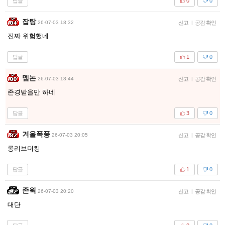
답글
0
0
잡탕
26-07-03 18:32
신고
|
공감 확인
진짜 위험했네
답글
1
0
멤논
26-07-03 18:44
신고
|
공감 확인
존경받을만 하네
답글
3
0
겨울폭풍
26-07-03 20:05
신고
|
공감 확인
롱리브더킹
답글
1
0
존윅
26-07-03 20:20
신고
|
공감 확인
대단