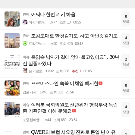
어쩌다 한번 키키 하음
연예
0
댓글
어쩌다한번
Lv.77
조회 13
00:27
조감도대로 한것같기도..하고 아닌것같기도..
유머
4
댓글
드라고노브
Lv.90
조회 425
00:18
폭염속 남자가 길에 앉아 울고있어요”…30년
이슈
2
전 실종자였다
댓글
슬기로움
Lv.92
조회 838
추천 1
00:05
프로미스나인 쑥쑥 이채영 백지헌
연예
0
댓글
입술돼지
Lv.43
조회 362
23:56
여러분 국회의원도 선관위가 행정부랑 독립
이슈
4
된 기관인걸 이해 못해요
댓글
소중한바램
Lv.44
조회 660
23:54
QWER의 보컬 시요밍 진짜로 큰일 난 이유
연예
1