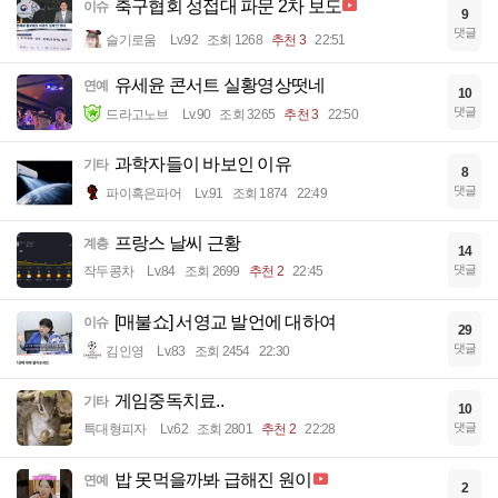
축구협회 성접대 파문 2차 보도
이슈
9
댓글
슬기로움
Lv.92
조회 1268
추천 3
22:51
유세윤 콘서트 실황영상떳네
연예
10
댓글
드라고노브
Lv.90
조회 3265
추천 3
22:50
과학자들이 바보인 이유
기타
8
댓글
파이혹은파어
Lv.91
조회 1874
22:49
프랑스 날씨 근황
계층
14
댓글
작두콩차
Lv.84
조회 2699
추천 2
22:45
[매불쇼] 서영교 발언에 대하여
이슈
29
댓글
김인영
Lv.83
조회 2454
22:30
게임중독치료..
기타
10
댓글
특대형피자
Lv.62
조회 2801
추천 2
22:28
밥 못먹을까봐 급해진 원이
연예
2