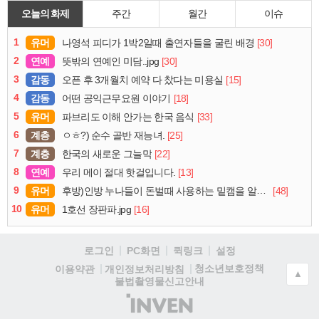
오늘의 화제
주간
월간
이슈
1
유머
[30]
나영석 피디가 1박2일때 출연자들을 굴린 배경
2
연예
[30]
뜻밖의 연예인 미담..jpg
3
감동
[15]
오픈 후 3개월치 예약 다 찼다는 미용실
4
감동
[18]
어떤 공익근무요원 이야기
5
유머
[33]
파브리도 이해 안가는 한국 음식
6
계층
[25]
ㅇㅎ?) 순수 골반 재능녀.
7
계층
[22]
한국의 새로운 그늘막
8
연예
[13]
우리 메이 절대 핫걸입니다.
9
유머
[48]
후방)인방 누나들이 돈벌때 사용하는 밑캠을 알아보자
10
유머
[16]
1호선 장판파.jpg
로그인
PC화면
퀵링크
설정
청소년보호정책
이용약관
개인정보처리방침
▲
불법촬영물신고안내
(주)
인