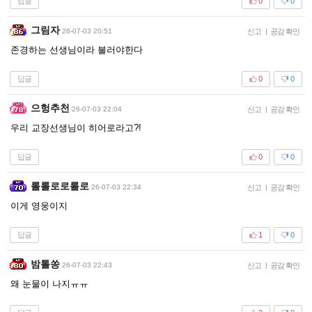
답글
0
0
그림자
26-07-03 20:51
신고
|
공감 확인
존경하는 선생님이라 불러야한다
답글
0
0
으헝추천
26-07-03 22:04
신고
|
공감 확인
우리 교장선생님이 히어로라고?!
답글
0
0
롤롤로로롤로
26-07-03 22:34
신고
|
공감 확인
이게 영웅이지
답글
1
0
밤톨쏭
26-07-03 22:43
신고
|
공감 확인
왜 눈물이 나지ㅠㅠ