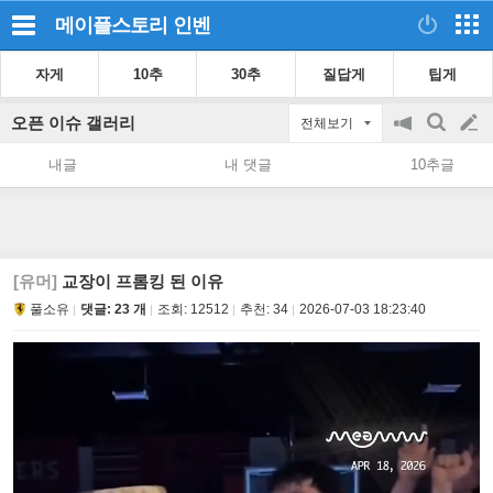
메이플스토리
인벤
자게
10추
30추
질답게
팁게
오픈 이슈 갤러리
전체보기
공
검
글
지
색
내글
내 댓글
10추글
on/off
쓰
기
[유머]
교장이 프롬킹 된 이유
풀소유
댓글: 23 개
조회:
12512
추천:
34
2026-07-03 18:23:40