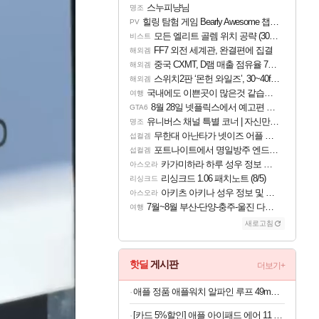
스누피냥님
명조
힐링 탐험 게임 Bearly Awesome 챕터 1 트레일러
PV
모든 엘리트 골렘 위치 공략 (30개) - 방랑 결투가
비스트
FF7 외전 세계관, 완결편에 집결
해외겜
중국 CXMT, D램 매출 점유율 7%…글로벌 4위로 부상
해외겜
스위치2판 ‘몬헌 와일즈’, 30~40fps 목표 추정
해외겜
국내에도 이쁜곳이 많은것 같습니다
여행
8월 28일 넷플릭스에서 예고편 공개 예정
GTA6
유니버스 채널 특별 코너 | 자신만의 스타일
명조
무한대 아난타가 넷이즈 어플 달력에 일정 등록
섭컬겜
포트나이트에서 명일방주 엔드필드 [펠리카] 판매 예정
섭컬겜
카가미하라 하루 성우 정보 및 주요 필모
아스오라
리싱크드 1.06 패치노트 (8/5)
리싱크드
아키츠 아키나 성우 정보 및 주요 필모
아스오라
7월~8월 부산-단양-충주-울진 다녀왔어요~
여행
새로고침
핫딜
게시판
더보기+
애플 정품 애플워치 알파인 루프 49mm 블랙 티타늄 마감, M, 라이트 블루
[카드 5%할인] 애플 아이패드 에어 11 M4 WiFi 스페이스 그레이, 128GB, WiFi전용