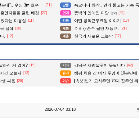
심 3m 호수 뛰어든 60대 의인
[21]
슥오더니 촤악.. 연기 뚫고는 가슴 툭툭.. 지나가
감동
 출연자들을 굴린 배경
[27]
뜻밖의 연예인 미담..jpg
[29]
연예
다 찼다는 미용실
[11]
어떤 공익근무요원 이야기
[17]
감동
국 음식
[30]
ㅇㅎ?) 순수 골반 재능녀.
[21]
계층
다.
[12]
한국의 새로운 그늘막
[17]
계층
달라진 거 없어?
[15]
강남은 사람살곳이 못됩니다
[42]
기타
기사건 오늘자
[13]
캠핑 처음 간 여자 두명이 10분만에
유머
학생 싸움
[26]
[속보]변기 고처주던 70대 집주인 찌른 3
이슈
2026-07-04 03:18