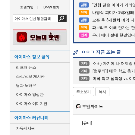
“인형 같은 아이가 가라앉는데”…수
감동
회원가입
ID/PW 찾기
나영석 피디가 1박2일때
유머
오픈 후 3개월치 예약 
감동
파브리도 이해 안가는 한
유머
우리 메이 절대 핫걸입니
연예
ㅇㅇㄱ 지금 뜨는 글
아이마스 정보 공유
ㅇㅎ) 자기야 나 어제랑 
기타
리포터 뉴스
[혐주의]] 태국 학교 총
기타
소식/정보 게시판
미국 학교 남학생 vs 여
기타
팁과 노하우
주소보기
복사
아이마스 영상관
아이마스 이미지판
부엔까미노
아이마스 커뮤니티
[유머]
자유게시판