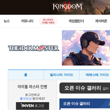
로스트아크
뉴스
커뮤니티
게임캘린더
게이머존
기대평 이벤트
홈
밀리시타 가이드
데레스테 가이드
아이돌 마스터 인벤
오픈 이슈 갤러리
같이
로그인하고
출석보상
받으세요!
오픈 이슈 갤러리
로그인