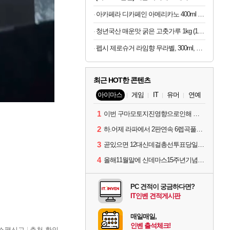
아카페라 디카페인 아메리카노 400ml x 20개 (1개당 1,055원)
청년국산 매운맛 굵은 고춧가루 1kg (100g당 2,280원)
펩시 제로슈거 라임향 무라벨, 300ml, 20개
최근 HOT한 콘텐츠
아이마스
게임
IT
유머
연예
1
이번 구마모토지진영향으로인해 아이돌 커뮤니케이션 매일 게시물이 중단된다고하네요ㅠ
2
하.어제 라파에서 2판연속 6렙곡풀콤못했네요.
3
곧있으면 12대신데걸총선투표당일이네요.
4
올해11월말에 신데마스15주년기념 라이브를 하네요
PC 견적이 궁금하다면?
IT인벤 견적게시판
매일매일,
인벤 출석체크!
스팸신고
추천 확인