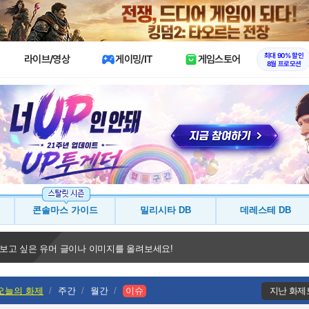
X
최대 90% 할인
라이브/영상
게이밍/IT
게임스토어
8월 프로모션
콘솔마스 가이드
밀리시타 DB
데레스테 DB
 보고 싶은 유머 글이나 이미지를 올려보세요!
오늘의 화제
주간
월간
이슈
지난 화제