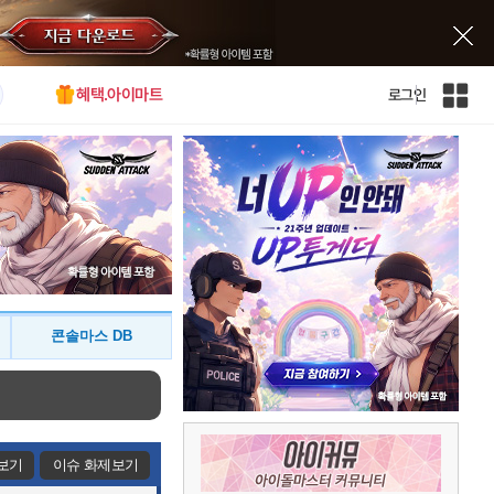
혜택.아이마트
로그인
인
벤
전
체
사
이
트
맵
콘솔마스 DB
보기
이슈 화제보기