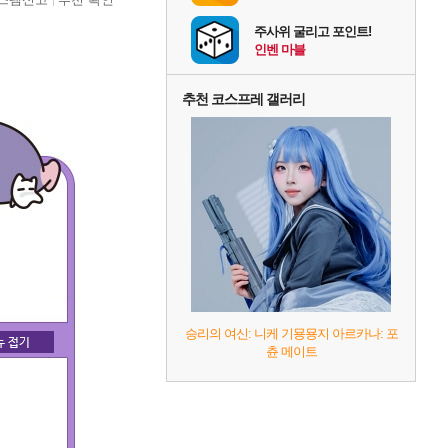
주사위 굴리고 포인트!
인벤 마블
추천 코스프레 갤러리
승리의 여신: 니케 기묭묭지 아르카나: 포
츈 메이트