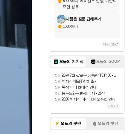
4000이니
·
에이전트 인장, 마탄의
주인 칭호
대항온 질문 답해주기
1000이니
새로고침
오늘의 치지직
오늘의 SOOP
26년 7월 팔로우 상승량 TOP 30 - 월간 치지직
잡담
치지직 애플TV 앱 출시
정보
룩삼 니니 초대석 안내
정보
봉누도2 두 번째 티저 - 일상
클립
2026 치지직 이리대회 오픈컵 안내
정보
더보기+
오늘의 팟벤
오늘의 핫벤