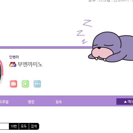
인벤러
부엔까미노
프로필
랭킹
칭호
10번
모두
검색