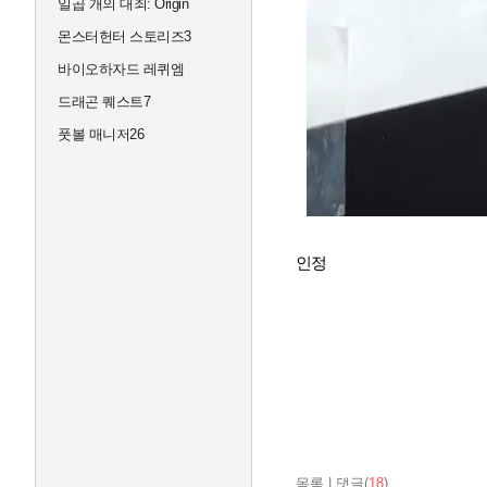
일곱 개의 대죄: Origin
몬스터헌터 스토리즈3
바이오하자드 레퀴엠
드래곤 퀘스트7
풋볼 매니저26
인정
목록
|
댓글(
18
)