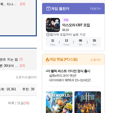
던 아재의 정체
[23]
게임 캘린더
더보기+
모집
아스오라 CBT 모집
08.19
참가자 모집까지 남은 기간
11
13
06
54
Days
Hours
Min
Sec
게임 핫딜 (PC/스팀)
 텐트 치는 법
[7]
스토어+
0대여 검거ㆍ
[13]
더 렐릭 퍼스트 가디언 정식 출시
설화x하드코어 액션!
오픈이슈갤러리
네이버페이 혜택과 만나보세요!
인벤게임즈 8월 특별 할인!
드래곤소드: 어웨이크닝 입점!
문명 7 특별 할인!
마블 투혼 파이팅 소울즈 정식출시!
귀무자: 검의 길 예약 판매 중!
비스트 오브 리인카네이션 정식 출시!
커세어 코브 출시 기념 할인!
베데스다 40주년 기념 할인 중!
캡콤 프렌차이즈 할인 진행 중!
캡콤 일부 상품 상시 할인
스타워즈 은하계 레이서
로블록스 기프트 카드 공식 입점
조회:
18,361
추천:
39
인기 퍼블리셔 모음!
스팀으로 만나는 드래곤소드!
조선&고려 DLC 출시 예정
마블 히어로 총 출동&화려한 격투!
10% 할인과
게임프릭 신작 IP
해적'섬'을 발전시키자!
베데스다의 명작들을
몬헌, 바하 등 인기 IP를
몬헌 와일즈 & 드래곤즈 도그마2
인벤게임즈에서 10% 추가 적립
Robux를 가장 안전하고
최대 90% 할인가를 만나보세요!
네이버혜택과 함께 만나보세요!
50%할인&추가 적립까지!
네이버 포인트 혜택까지!
이니&베니 혜택까지!
네이버 혜택가와 함께 예약하세요!
할인&네이버혜택으로 만나보세요!
40주년 프로모션으로 만나보세요!
할인가에 만나보세요!
일부 에디션 상시 할인!
혜택으로 예약 판매 중
편안하게 충전하세요
목록
|
댓글(
18
)