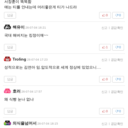
서장훈이 똑똑함
얘는 티를 안내는데 머리좋은게 티가 나드라
답글
0
0
쌕유이
26-07-04 16:21
신고
|
공감 확인
국대 해버지눈 킹정이쟤~~
답글
1
0
Troling
26-07-04 17:23
신고
|
공감 확인
성적으로는 김연아 임.압도적으로 세계 정상에 있었으니....
답글
0
0
호러
26-07-04 17:57
신고
|
공감 확인
왜 식빵 눈나 없냐
답글
0
0
의식을넘어서
26-07-04 18:15
신고
|
공감 확인