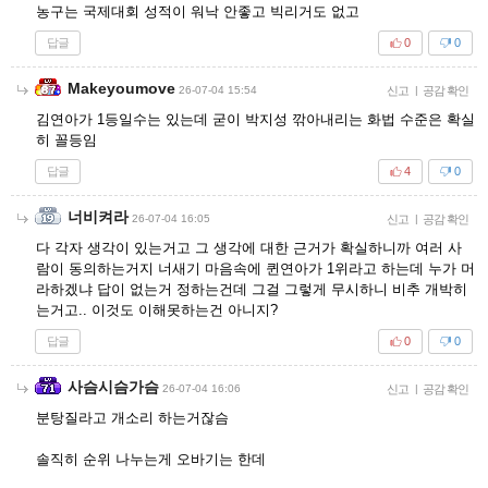
농구는 국제대회 성적이 워낙 안좋고 빅리거도 없고
답글
0
0
Makeyoumove
26-07-04 15:54
신고
|
공감 확인
김연아가 1등일수는 있는데 굳이 박지성 깎아내리는 화법 수준은 확실
히 꼴등임
답글
4
0
너비켜라
26-07-04 16:05
신고
|
공감 확인
다 각자 생각이 있는거고 그 생각에 대한 근거가 확실하니까 여러 사
람이 동의하는거지 너새기 마음속에 퀸연아가 1위라고 하는데 누가 머
라하겠냐 답이 없는거 정하는건데 그걸 그렇게 무시하니 비추 개박히
는거고.. 이것도 이해못하는건 아니지?
답글
0
0
사슴시슴가슴
26-07-04 16:06
신고
|
공감 확인
분탕질라고 개소리 하는거잖슴
솔직히 순위 나누는게 오바기는 한데