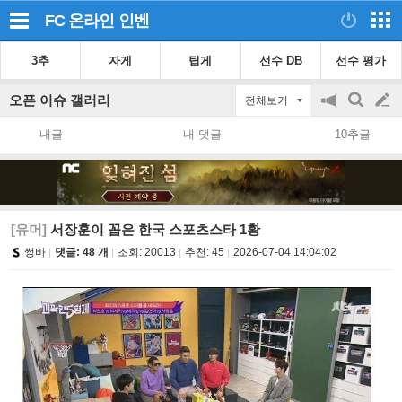
FC 온라인
인벤
3추
자게
팁게
선수 DB
선수 평가
오픈 이슈 갤러리
전체보기
공
검
글
지
색
내글
내 댓글
10추글
on/off
쓰
기
[유머]
서장훈이 꼽은 한국 스포츠스타 1황
썽바
댓글: 48 개
조회:
20013
추천:
45
2026-07-04 14:04:02