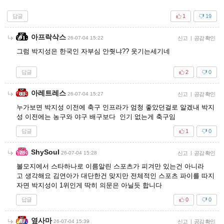
답글
1
19
아프락삭스
26-07-04 15:22
신고
|
공감 확인
그럼 박지성은 한국인 자부심 안줫냐?? 웃기는세기네
답글
2
0
아레트레스
26-07-04 15:27
신고
|
공감 확인
누가보면 박지성 이전에 축구 인프라가 엄청 좋았던걸로 알겠내 박지
성 이전에는 농구와 야구 배구보다 인기 없는게 축구임
답글
1
0
ShySoul
26-07-04 15:28
신고
|
공감 확인
볼모지에서 스타하나로 이름알린 스포츠가 피겨만 있는건 아니라
고 생각해요 김연아가 대단한건 맞지만 전체적인 스포츠 파이를 따지
자면 박지성이 1위인게 딱히 의문은 아닐듯 합니다
답글
0
0
옆사마
26-07-04 15:39
신고
|
공감 확인