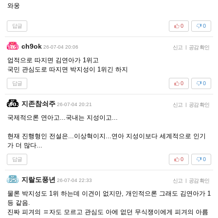
와웅
답글
0
0
ch9ok
26-07-04 20:06
신고
|
공감 확인
업적으로 따지면 김연아가 1위고
국민 관심도로 따지면 박지성이 1위긴 하지
답글
0
0
지존참쇠주
26-07-04 20:21
신고
|
공감 확인
국제적으론 연아고...국내는 지성이고...
현재 진행형인 전설은...이상혁이지...연아 지성이보다 세계적으로 인기
가 더 많다...
답글
0
0
지랄도풍년
26-07-04 22:33
신고
|
공감 확인
물론 박지성도 1위 하는데 이견이 없지만, 개인적으론 그래도 김연아가 1
등 같음.
진짜 피겨의 ㅍ자도 모르고 관심도 아에 없던 무식쟁이에게 피겨의 아름