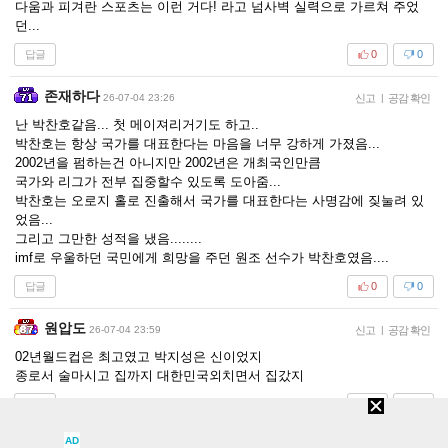
다움과 피겨란 스포츠는 이런 거다! 라고 넘사벽 실력으로 가르쳐 주었
던...
답글
0
0
존재하다
26-07-04 23:26
신고
|
공감 확인
난 박찬호같음... 첫 메이져리거기도 하고..
박찬호는 항상 국가를 대표한다는 마음을 너무 강하게 가졌음...
2002년을 펌하는건 아니지만 2002년은 개최국인만큼
국가와 리그가 전부 집중할수 있도록 도아줌...
박찬호는 오로지 홀로 진출해서 국가를 대표한다는 사명감에 짖눌려 있
었음...
그리고 그만한 성적을 냈음........
imf로 우울하던 국민에게 희망을 주던 원조 선수가 박찬호였음....
답글
0
0
원압도
26-07-04 23:59
신고
|
공감 확인
02년월드컵은 최고였고 박지성은 신이었지
종로서 술마시고 집까지 대한민국외치면서 집갔지
답글
0
0
AD
통샌드
26-07-05 07:06
신고
|
공감 확인