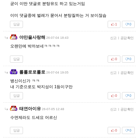
굳이 이딴 댓글로 분탕유도 하고 있는거임
이미 댓글중에 벌레가 묻어서 분탕질하는 거 보이잖슴
답글
1
0
야만을사랑해
26-07-04 18:43
신고
|
공감 확인
오랜만에 박까보네ㅋㅋㅋㅋ
답글
0
0
롤롤로로롤로
26-07-04 19:05
신고
|
공감 확인
병신이신가 ㅋㅋ
내 기준으로도 박지성이 1등이구만
답글
0
0
태연아이유
26-07-05 12:48
신고
|
공감 확인
수면제라도 드세요 어르신
답글
0
0