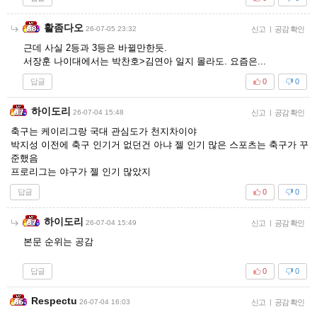
활좀다오
26-07-05 23:32
신고
|
공감 확인
근데 사실 2등과 3등은 바뀔만한듯.
서장훈 나이대에서는 박찬호>김연아 일지 몰라도. 요즘은...
답글
0
0
하이도리
26-07-04 15:48
신고
|
공감 확인
축구는 케이리그랑 국대 관심도가 천지차이야
박지성 이전에 축구 인기거 없던건 아냐 젤 인기 많은 스포츠는 축구가 꾸
준했음
프로리그는 야구가 젤 인기 많았지
답글
0
0
하이도리
26-07-04 15:49
신고
|
공감 확인
본문 순위는 공감
답글
0
0
Respectu
26-07-04 16:03
신고
|
공감 확인