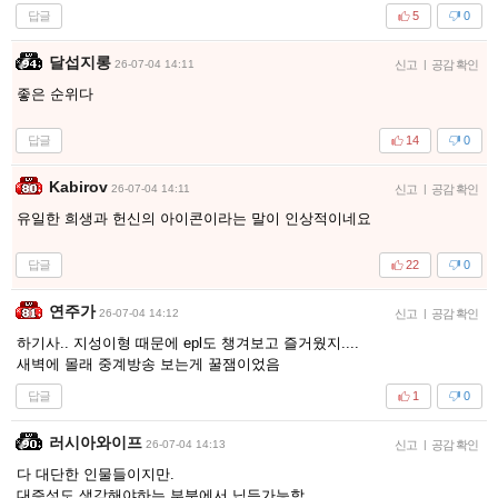
답글
5
0
달섭지롱
26-07-04 14:11
신고
|
공감 확인
좋은 순위다
답글
14
0
Kabirov
26-07-04 14:11
신고
|
공감 확인
유일한 희생과 헌신의 아이콘이라는 말이 인상적이네요
답글
22
0
연주가
26-07-04 14:12
신고
|
공감 확인
하기사.. 지성이형 때문에 epl도 챙겨보고 즐거웠지....
새벽에 몰래 중계방송 보는게 꿀잼이었음
답글
1
0
러시아와이프
26-07-04 14:13
신고
|
공감 확인
다 대단한 인물들이지만.
대증성도 생각해야하는 부분에서 닙득가능함