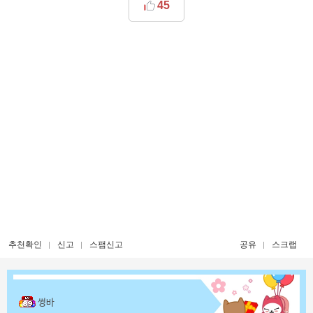
45
추천확인
신고
스팸신고
공유
스크랩
썽바