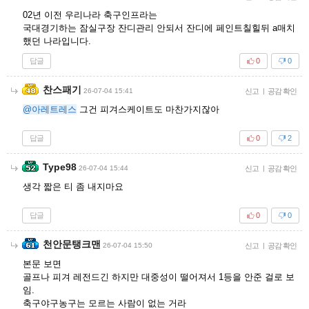
02년 이전 우리나라 축구인프라는
국대경기하는 잠실구장 잔디관리 안되서 잔디에 페인트칠힐뒤 a매치
했던 나라입니다.
답글
0
0
찬스패기
26-07-04 15:41
신고
|
공감 확인
@아레트레스
그건 피겨스케이트도 마찬가지잖아
답글
0
2
Type98
26-07-04 15:44
신고
|
공감 확인
생각 짧은 티 좀 내지마요
답글
0
0
천안문탱크맨
26-07-04 15:50
신고
|
공감 확인
본문 보면
골프나 피겨 레전드긴 하지만 대중성이 떨어져서 1등을 안준 걸로 보
임.
축구야구농구는 모르는 사람이 없는 거라