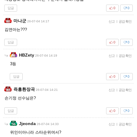
답글
0
0
마나군
26-07-04 14:17
신고
|
공감 확인
김연아는???
답글
0
0
HBZety
26-07-04 14:19
신고
|
공감 확인
3등
답글
0
0
즉흥환장곡
26-07-04 14:21
신고
|
공감 확인
손기정 선수님은?
답글
0
0
Jjeonda
26-07-04 14:33
신고
|
공감 확인
위인이아니라 스타순위여서?