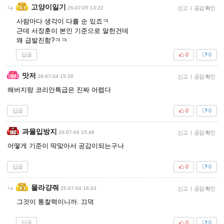
고양이일기
26-07-05 13:22
신고
|
공감 확인
사람마다 생각이 다를 순 있죠ㅋ
근데 서장훈이 본인 기준으로 말한건데
왜 급발진함?ㅋㅋ
답글
0
0
맛저
26-07-04 15:36
신고
|
공감 확인
해버지랑 코리안특급은 진짜 어렵다
답글
0
0
과몰입방지
26-07-04 15:48
신고
|
공감 확인
어떻게 기준이 딱맞아서 공감이되는구나
답글
0
0
몰라걍줘
26-07-04 16:03
신고
|
공감 확인
그것이 통찰력이니까. 끄덕
답글
0
0