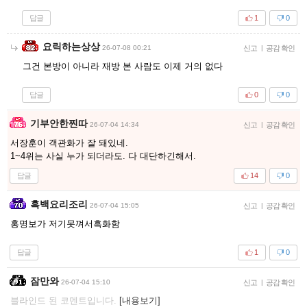
답글
1
0
요릭하는상상
26-07-08 00:21
신고
|
공감 확인
그건 본방이 아니라 재방 본 사람도 이제 거의 없다
답글
0
0
기부안한찐따
26-07-04 14:34
신고
|
공감 확인
서장훈이 객관화가 잘 돼있네.
1~4위는 사실 누가 되더라도. 다 대단하긴해서.
답글
14
0
흑백요리조리
26-07-04 15:05
신고
|
공감 확인
홍명보가 저기못껴서흑화함
답글
1
0
잠만와
26-07-04 15:10
신고
|
공감 확인
블라인드 된 코멘트입니다.
[내용보기]