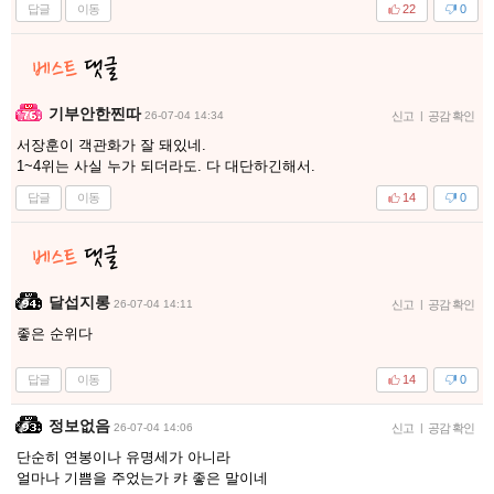
답글
이동
22
0
기부안한찐따
26-07-04 14:34
신고
|
공감 확인
서장훈이 객관화가 잘 돼있네.
1~4위는 사실 누가 되더라도. 다 대단하긴해서.
답글
이동
14
0
달섭지롱
26-07-04 14:11
신고
|
공감 확인
좋은 순위다
답글
이동
14
0
정보없음
26-07-04 14:06
신고
|
공감 확인
단순히 연봉이나 유명세가 아니라
얼마나 기쁨을 주었는가 캬 좋은 말이네