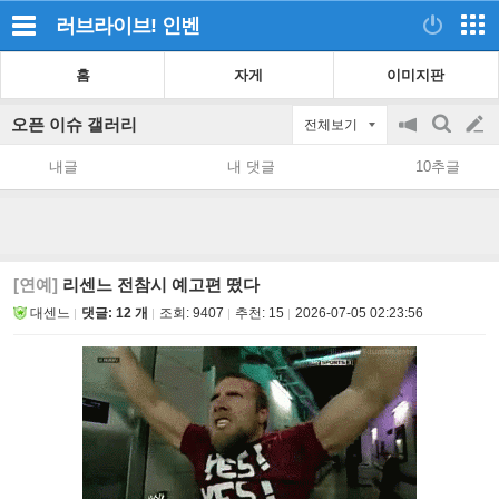
러브라이브!
인벤
홈
자게
이미지판
오픈 이슈 갤러리
전체보기
공
검
글
지
색
내글
내 댓글
10추글
on/off
쓰
기
[연예]
리센느 전참시 예고편 떴다
대센느
댓글: 12 개
조회:
9407
추천:
15
2026-07-05 02:23:56