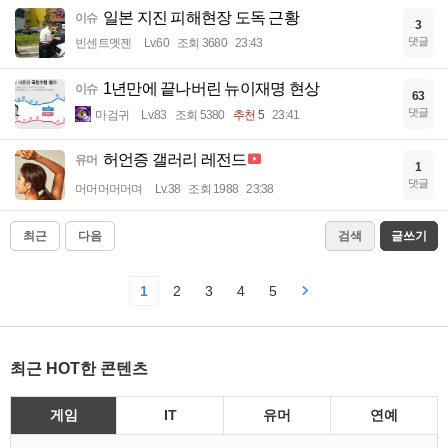
일본 지진 피해현장 도독 근황
이슈
3
댓글
빈센트멧젠
Lv.60
조회 3680
23:43
1년만에 끝나버린 뉴이재명 현상
이슈
63
댓글
마검귀
Lv.83
조회 5380
추천 5
23:41
허언증 갤러리 레전드
유머
1
댓글
머머머머머며
Lv.38
조회 1988
23:38
최근
다음
검색
글쓰기
1
2
3
4
5
최근 HOT한 콘텐츠
게임
IT
유머
연예