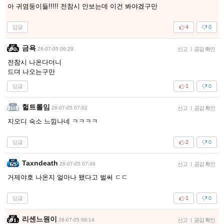
아 귀염둥이들!!!!! 전참시 안보는데 이건 봐야겠구만
답글
4
0
금욕
26-07-05 06:29
신고
|
공감 확인
전참시 나온다더니
드뎌 나오는구만
답글
1
0
헐트롤임
26-07-05 07:02
신고
|
공감 확인
지오디 숙소 느낌나네 ㅋㅋㅋㅋ
답글
2
0
Taxndeath
26-07-05 07:48
신고
|
공감 확인
거제야호 나온지 얼마나 됐다고 벌써 ㄷㄷ
답글
1
0
리센느원이
26-07-05 08:14
신고
|
공감 확인