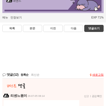
대센느
메뉴
인장보기
EXP 71%
목록
본문
이전
다음
댓글쓰기
댓글
(12)
등록순
|
최신순
새로고침
리센느원이
26-07-05 08:14
신고
|
공감 확인