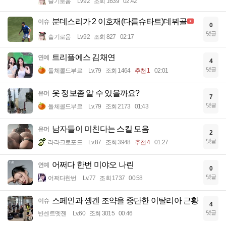
슬기로움
Lv.92
조회 1639
02:42
분데스리가 2 이호재(다름슈타트)데뷔골
이슈
0
댓글
슬기로움
Lv.92
조회 827
02:17
트리플에스 김채연
연예
4
댓글
돌체콜드부르
Lv.79
조회 1464
추천 1
02:01
옷 정보좀 알 수 있을까요?
유머
7
댓글
돌체콜드부르
Lv.79
조회 2173
01:43
남자들이 미친다는 스킬 모음
유머
2
댓글
라라크로포드
Lv.87
조회 3948
추천 4
01:27
어쩌다 한번 미야오 나린
연예
0
댓글
어쩌다한번
Lv.77
조회 1737
00:58
스페인과 솅겐 조약을 중단한 이탈리아 근황
이슈
4
댓글
빈센트멧젠
Lv.60
조회 3015
00:46