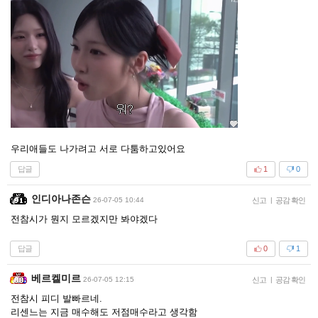
우리애들도 나가려고 서로 다툼하고있어요
답글
1
0
인디아나존슨
26-07-05 10:44
신고
|
공감 확인
전참시가 뭔지 모르겠지만 봐야겠다
답글
0
1
베르켈미르
26-07-05 12:15
신고
|
공감 확인
전참시 피디 발빠르네.
리센느는 지금 매수해도 저점매수라고 생각함