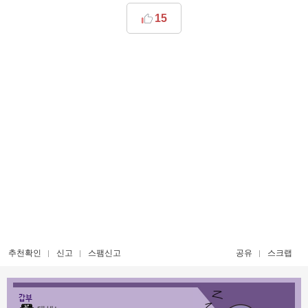
15
추천확인
신고
스팸신고
공유
스크랩
갑부