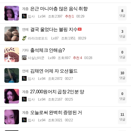
은근 마니아층 많은 음식 취향
계층
8
댓글
입사
Lv.94
조회 2397
추천 1
00:29
결국 울었다는 블핑 지수
연예
3
댓글
라라크로포드
Lv.87
조회 1951
00:29
출석체크 안해슴?
기타
0
댓글
사실난라쿤
Lv.89
조회 697
추천 4
00:28
김채연 어제 자 오션월드
연예
10
댓글
입사
Lv.94
조회 2872
00:27
27,000원어치 곱창 2인분 양
계층
0
댓글
입사
Lv.94
조회 2167
00:25
오늘로써 완벽히 증명된 거
계층
11
댓글
입사
Lv.94
조회 3021
00:22