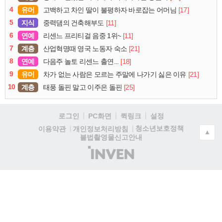
4
유머
[17]
고백하고 차인 딸이 불평하자 바로잡는 어머님
5
지식
[11]
중력댐의 건축해부도
6
연예
[11]
리센느 프리티걸 음중 1위~
7
계층
[21]
산업혁명때 영국 노동자 숙소
8
연예
[18]
다음주 놀토 리센느 출연...
9
유머
[21]
차가 없는 사람은 모르는 주말에 나가기 싫은 이유
10
계층
[25]
태풍 돌핀 말고 이주은 돌핀
로그인
PC화면
퀵링크
설정
청소년보호정책
이용약관
개인정보처리방침
▲
불법촬영물신고안내
(주)
인
벤