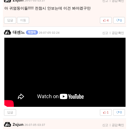
2sjun
26-07-05 03:37
신고
|
공감 확인
아 귀염둥이들!!!!! 전참시 안보는데 이건 봐야겠구만
답글
이동
4
0
대센느
26-07-05 02:24
신고
|
공감 확인
답글
1
0
2sjun
26-07-05 03:37
신고
|
공감 확인