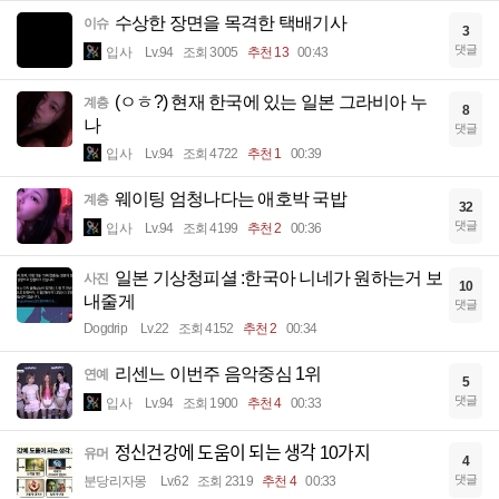
수상한 장면을 목격한 택배기사
이슈
3
댓글
입사
Lv.94
조회 3005
추천 13
00:43
(ㅇㅎ?) 현재 한국에 있는 일본 그라비아 누
계층
8
나
댓글
입사
Lv.94
조회 4722
추천 1
00:39
웨이팅 엄청나다는 애호박 국밥
계층
32
댓글
입사
Lv.94
조회 4199
추천 2
00:36
일본 기상청피셜 :한국아 니네가 원하는거 보
사진
10
내줄게
댓글
Dogdrip
Lv.22
조회 4152
추천 2
00:34
리센느 이번주 음악중심 1위
연예
5
댓글
입사
Lv.94
조회 1900
추천 4
00:33
정신건강에 도움이 되는 생각 10가지
유머
4
댓글
분당리자몽
Lv.62
조회 2319
추천 4
00:33