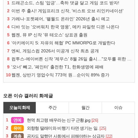
1
드래곤소드, 스팀 '압긍'…축하 댓글 달고 게임 코드 받자!
2
이번 주 출시! 게임프리크 신작, '비스트 오브 리인카네이션'
3
가레나·포켓페어, ‘팰월드 온라인’ 2026년 출시 예고
4
디바 잇는 '오버워치 한국 영웅', 메카 파일럿 디몬 나온다
5
웹젠, 뮤 IP 신작 '뮤 테오스' 상표권 출원
6
‘아키에이지 S: 자유의 해협’ PC MMORPG로 개발한다
7
엔씨, 게임스컴 2026서 미공개 신작 최초 공개
8
컴투스-에이버튼 신작 '제우스' 8월 26일 출시…"모두를 위한 경쟁"
9
'오너' 빼고, '페인터' 출전한 T1, 한화생명에 패배
10
웹젠, 상반기 영업수익 773억 원…순이익 89% 증가
오픈 이슈 갤러리 화제글
오늘의 화제
주간
월간
이슈
1
연예
[26]
현역 최고령 배우라는 신구 근황.jpg
2
유머
[25]
외향형 딸래미와 비행기 타면 생기는 일.
3
계층
[22]
공자도 말했던 사회에서 피해야하는 상급자