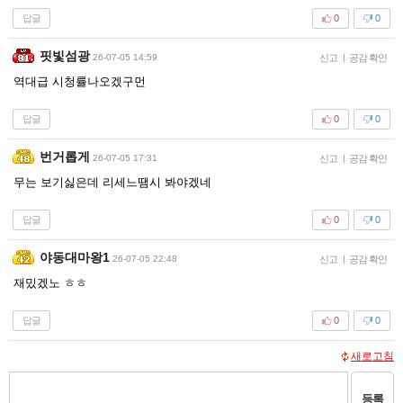
답글
0
0
핏빛섬광
26-07-05 14:59
신고
|
공감 확인
역대급 시청률나오겠구먼
답글
0
0
번거롭게
26-07-05 17:31
신고
|
공감 확인
무는 보기싫은데 리세느땜시 봐야겠네
답글
0
0
야동대마왕1
26-07-05 22:48
신고
|
공감 확인
재밌겠노 ㅎㅎ
답글
0
0
새로고침
등록