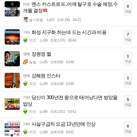
옌스 카스트로프..어깨 탈구로 수술 예정,수
이슈
0
개월 결장
댓글
슬기로움
Lv.92
조회 291
04:21
화성 지구화 하는데 드는 시간과 비용
기타
7
댓글
치킨
Lv.99
조회 1070
03:48
장원영 짤
연예
1
댓글
뇸뇸
Lv.85
조회 692
03:48
강혜원 인스타
연예
1
댓글
치킨
Lv.99
조회 639
03:45
당신이 300년전 왕으로 태어났다면 받았을
기타
5
밥상
댓글
치킨
Lv.99
조회 1021
03:42
사설구급차 요금 13년만에 인상
기타
0
댓글
치킨
Lv.99
조회 828
03:42