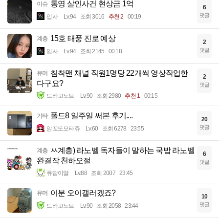
통영 살인사건 현상금 1억
이슈
6
댓글
입사
Lv.94
조회 3016
추천 2
00:19
15호 태풍 진로 예상
계층
2
댓글
입사
Lv.94
조회 2145
00:18
침착맨 채널 직원1명당 22개씩 영상작업한
유머
2
다구요?
댓글
드라고노브
Lv.90
조회 2980
추천 1
00:15
폴드8 일주일 써본 후기....
기타
20
댓글
암꼬또모타쥬
Lv.60
조회 6278
23:55
ㅆ계층) 라노벨 독자들이 말하는 국밥 라노벨
계층
6
완결작 천하오절
댓글
큐땁이알
Lv.88
조회 2007
23:45
이분 오이갤러겠죠?
유머
10
댓글
드라고노브
Lv.90
조회 2058
23:44