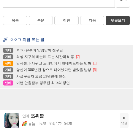
목록
본문
이전
다음
댓글보기
ㅇㅇㄱ 지금 뜨는 글
ㅇㅎ) 유투바 앙밍망씨 친구님
기타
화성 지구화 하는데 드는 시간과 비용
[7]
기타
남사친과 사귀고 노래방에서 첫데이트하는 만화
[1]
유머
당신이 300년전 왕으로 태어났다면 받았을 밥상
[5]
기타
사설구급차 요금 13년만에 인상
기타
이번 안원잘부 경주편 최고의 장면
연예
쯔위짤
연예
0
댓글
뇸뇸
Lv.85
조회 172
04:35