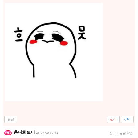
답글
5
0
홍다희토미
26-07-05 09:41
신고
|
공감 확인