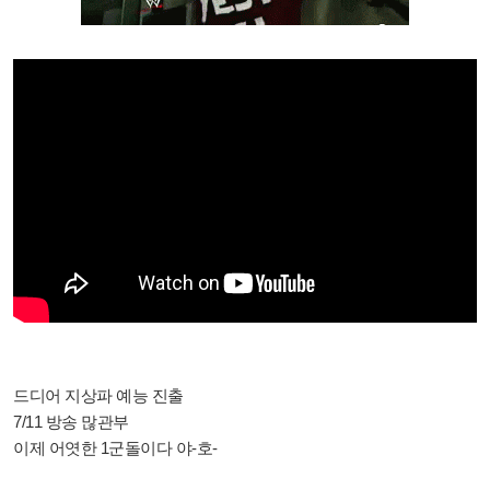
드디어 지상파 예능 진출
7/11 방송 많관부
이제 어엿한 1군돌이다 야-호-