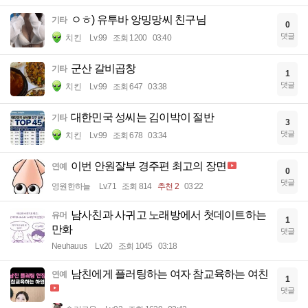
ㅇㅎ) 유투바 앙밍망씨 친구님
기타
0
댓글
치킨
Lv.99
조회 1200
03:40
군산 갈비곱창
기타
1
댓글
치킨
Lv.99
조회 647
03:38
대한민국 성씨는 김이박이 절반
기타
3
댓글
치킨
Lv.99
조회 678
03:34
이번 안원잘부 경주편 최고의 장면
연예
0
댓글
영원한하늘
Lv.71
조회 814
추천 2
03:22
남사친과 사귀고 노래방에서 첫데이트하는
유머
1
만화
댓글
Neuhauus
Lv.20
조회 1045
03:18
남친에게 플러팅하는 여자 참교육하는 여친
연예
1
댓글