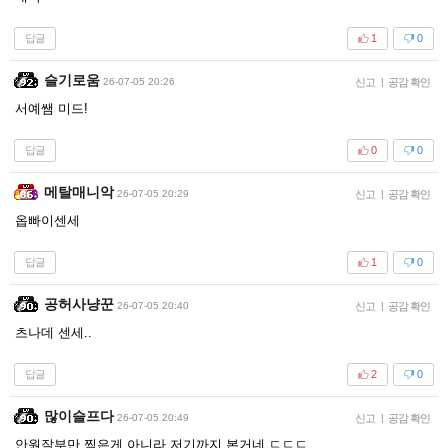
답글
1
0
슬기로움
26-07-05 20:26
신고
|
공감 확인
서예쌤 미드!
답글
0
0
메탈매니악
26-07-05 20:29
신고
|
공감 확인
옵빠이센세
답글
1
0
공허사냥꾼
26-07-05 20:40
신고
|
공감 확인
츠나데 센세..
답글
2
0
많이슬프다
26-07-05 20:49
신고
|
공감 확인
안원잘부만 찍은게 아니라 저기까지 본거네 ㄷㄷㄷ