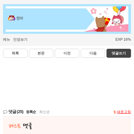
썽바
메뉴
인장보기
EXP 16%
목록
본문
이전
다음
댓글쓰기
댓글
(25)
등록순
|
최신순
새로고침