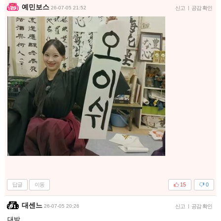
예민보스
26-07-05 21:52
신고
|
공감 확인
답글
이동
15
0
대센느
26-07-05 20:26
신고
|
공감 확인
대박