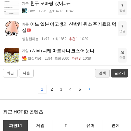
친구 오빠랑 잤어...ㅠ
계층
7
댓글
Earth
Lv.96
조회 4713
10:42
어느 일본 여고생의 신박한 원소 주기율표 덕
계층
7
질
댓글
영원한하늘
Lv.71
조회 1862
추천 1
10:39
(ㅎㅂ) 니케 마르차나 코스어 눈나
게임
20
댓글
달섭지롱
Lv.94
조회 3060
추천 3
10:38
최근
다음
검색
글쓰기
1
2
3
4
5
최근 HOT한 콘텐츠
파판14
게임
IT
유머
연예