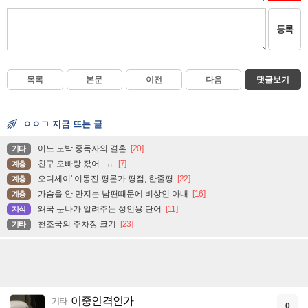
등록
목록
본문
이전
다음
댓글보기
ㅇㅇㄱ 지금 뜨는 글
어느 도박 중독자의 결혼
[20]
기타
친구 오빠랑 잤어...ㅠ
[7]
계층
오디세이' 이동진 평론가 평점, 한줄평
[22]
계층
가슴을 안 만지는 남편때문에 비상인 아내
[16]
계층
왜국 눈나가 알려주는 성인용 단어
[11]
지식
천조국의 주차장 크기
[23]
기타
이중인격인가
기타
0