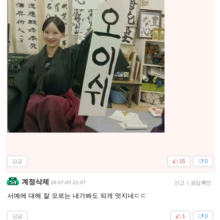
답글
15
0
계정삭제
26-07-05 22:07
신고
|
공감 확인
서예에 대해 잘 모르는 내가봐도 되게 멋지네ㄷㄷ
답글
1
0