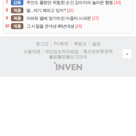
7
감동
[10]
주인도 몰랐던 위험한 순간 강아지의 놀라운 행동
8
계층
[22]
딸...여기 왜파고 있어?
9
계층
[27]
아파트 엘베 망가뜨린 아줌마 사과문
10
계층
[26]
그 시절을 견뎌낸 80년대생
로그인
PC화면
퀵링크
설정
청소년보호정책
이용약관
개인정보처리방침
▲
불법촬영물신고안내
(주)
인
벤