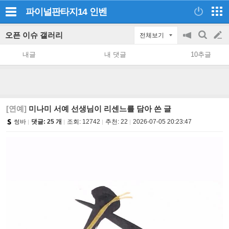
파이널판타지14
인벤
오픈 이슈 갤러리
전체보기
공
검
글
지
색
내글
내 댓글
10추글
on/off
쓰
기
[연예]
미나미 서예 선생님이 리센느를 담아 쓴 글
썽바
댓글: 25 개
조회:
12742
추천:
22
2026-07-05 20:23:47