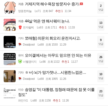
거제지역 해수욕장 방문자수 증가.
계층
2
댓글
영원한하늘
Lv.71
조회 847
추천 1
11:34
44살 먹은 앤 해서웨이 눈나.
계층
13
댓글
전자팔찌
Lv.93
조회 1711
추천 1
11:33
쪼매혐) 의문의 회오리 운전자사고.
기타
9
댓글
Deadpool
Lv.88
조회 1530
11:29
오이갤에서는 아무도 믿으면 안 되는 이유
유머
26
댓글
너빨갱이지
Lv.86
조회 1322
추천 1
11:27
ㅎㅂ) 뇌가 망가졋나…시원한느낌은…
기타
10
댓글
Deadpool
Lv.88
조회 1995
11:26
송영길 “이 대통령, 정청래 때문에 잠 못 이룰
이슈
23
정도”
댓글
파인더1
Lv.80
조회 1158
추천 1
11:26