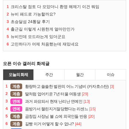
1
크리스탈 점토 다 모았더니 환영 해제기 이건 뭐임
2
뉴비 패드로 가능할까요?
3
초승달섬 24통달 후기
4
출근길 이렇게 시원한게 얼마만인가
5
뉴비인데 모드라는게 있더군요
6
고민하다가 어제 처음했는데 재밌네요
오픈 이슈 갤러리 화제글
오늘의 화제
주간
월간
이슈
1
계층
[3]
황량하고 쓸쓸한 벌판의 어느 기념비 (카자흐스탄)
2
계층
[29]
딸처럼 업어키운 7년 터울 여동생
3
연예
[13]
과거 파묘되서 현재 난리난 연예인
4
연예
[15]
음방가서 챌린지거절당했다는 리센느
5
계층
[20]
곱창집 사장님 불 쇼에 외국인들 반응
6
계층
[44]
길빵 이거 어떻게 할 수 없나?