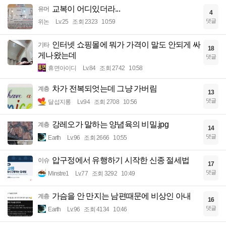
교복이 어디있더라...
유머
4
댓글
위논
Lv.25
조회 2323
10:59
인터넷 쇼핑몰에 뭐가 가격이 말도 안되게 싸
기타
18
게나왔는데
댓글
휴면아이디
Lv.84
조회 2742
10:58
차가 전복되엇는데 그냥 가버림
계층
13
댓글
달섭지롱
Lv.94
조회 2708
10:56
강레오가 말하는 양념육의 비밀.jpg
계층
14
댓글
Earth
Lv.96
조회 2666
10:55
압구정에서 유행하기 시작한 신종 절세법
이슈
17
댓글
Minstre1
Lv.77
조회 3292
10:49
가슴을 안 만지는 남편때문에 비상인 아내
계층
16
댓글
Earth
Lv.96
조회 4134
10:46