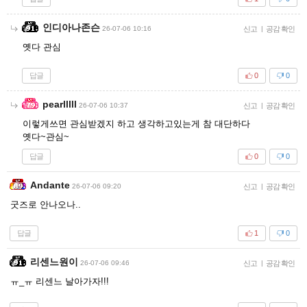
인디아나존슨
26-07-06 10:16
신고
|
공감 확인
옛다 관심
답글
0
0
pearlllll
26-07-06 10:37
신고
|
공감 확인
이렇게쓰면 관심받겠지 하고 생각하고있는게 참 대단하다
옛다~관심~
답글
0
0
Andante
26-07-06 09:20
신고
|
공감 확인
굿즈로 안나오나..
답글
1
0
리센느원이
26-07-06 09:46
신고
|
공감 확인
ㅠ_ㅠ 리센느 날아가자!!!