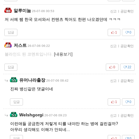
알루미늄
26-07-06 00:53
신고
|
공감 확인
저 서예 쌤 한국 모셔와서 컨텐츠 찍어도 한편 나오겠던데 ㅋㅋㅋ
답글
1
0
저스트
26-07-06 06:22
신고
|
공감 확인
블라인드 된 코멘트입니다.
[내용보기]
답글
0
22
유머나라출장
26-07-06 08:42
신고
|
공감 확인
진짜 병신같은 댓글이네
답글
1
0
Welshgorgi
26-07-06 09:23
신고
|
공감 확인
이런애들 궁금한게 저렇게 티를 내야만 하는 병에 걸린걸까?
아무리 생각해도 이해가 안되네...
답글
1
0