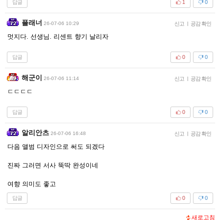
답글
1
0
플래너
26-07-06 10:29
신고
|
공감 확인
멋지다. 선생님. 리센트 향기 날리자
답글
0
0
해군이
26-07-06 11:14
신고
|
공감 확인
ㄷㄷㄷㄷ
답글
0
0
알리안츠
26-07-06 16:48
신고
|
공감 확인
다음 앨범 디자인으로 써도 되겠다
진짜 그러면 서사 뚝딱 완성이네
여향 의미도 좋고
답글
0
0
새로고침