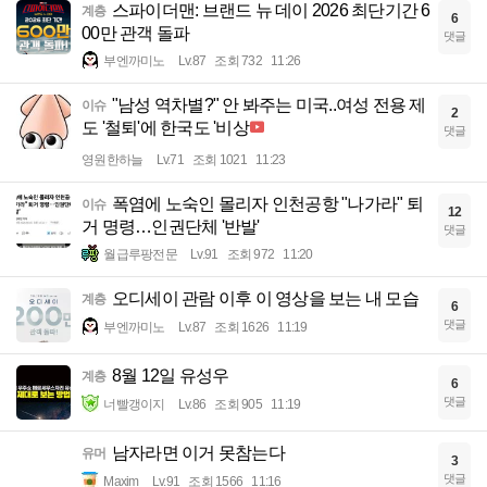
스파이더맨: 브랜드 뉴 데이 2026 최단기간 6
계층
6
00만 관객 돌파
댓글
부엔까미노
Lv.87
조회 732
11:26
"남성 역차별?" 안 봐주는 미국..여성 전용 제
이슈
2
도 '철퇴'에 한국도 '비상
댓글
영원한하늘
Lv.71
조회 1021
11:23
폭염에 노숙인 몰리자 인천공항 "나가라" 퇴
이슈
12
거 명령…인권단체 '반발'
댓글
월급루팡전문
Lv.91
조회 972
11:20
오디세이 관람 이후 이 영상을 보는 내 모습
계층
6
댓글
부엔까미노
Lv.87
조회 1626
11:19
8월 12일 유성우
계층
6
댓글
너빨갱이지
Lv.86
조회 905
11:19
남자라면 이거 못참는다
유머
3
댓글
Maxim
Lv.91
조회 1566
11:16