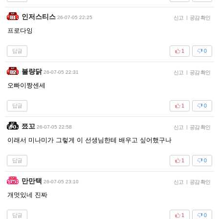
인저스티스
26-07-05 22:25
신고
|
공감 확인
프로다잉
답글
1
0
불량닭
26-07-05 22:31
신고
|
공감 확인
오빠이짱센세
답글
1
0
쬬꼬
26-07-05 22:58
신고
|
공감 확인
이래서 미나미가 그렇게 이 선생님한테 배우고 싶어했구나
답글
1
0
만만택
26-07-05 23:10
신고
|
공감 확인
개멋있네 진짜
답글
1
0