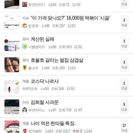
댓글
휴면아이디
Lv.84
조회 71
11:54
"이 가격 맞나요?" 16,000원 떡볶이 '시끌'
이슈
2
댓글
빛로제
Lv.88
조회 257
11:52
계산된 실패
유머
1
댓글
너빨갱이지
Lv.86
조회 243
11:52
호불호 갈리는 벌집 삼겹살
유머
2
댓글
풀소유
Lv.86
조회 200
11:52
코스닥 나르샤
계층
1
댓글
하루5프로
Lv.50
조회 326
11:51
김희철 사과문
이슈
5
댓글
부엔까미노
Lv.87
조회 726
11:47
나이 먹은 찐따들 특징.
계층
17
댓글
전자팔찌
Lv.93
조회 1027
추천 3
11:44