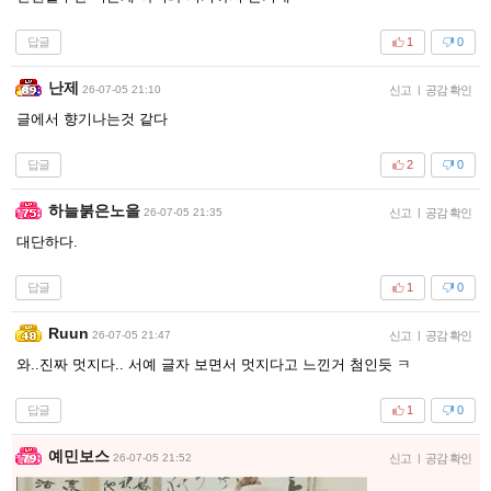
답글
1
0
난제
26-07-05 21:10
신고
|
공감 확인
글에서 향기나는것 같다
답글
2
0
하늘붉은노을
26-07-05 21:35
신고
|
공감 확인
대단하다.
답글
1
0
Ruun
26-07-05 21:47
신고
|
공감 확인
와..진짜 멋지다.. 서예 글자 보면서 멋지다고 느낀거 첨인듯 ㅋ
답글
1
0
예민보스
26-07-05 21:52
신고
|
공감 확인