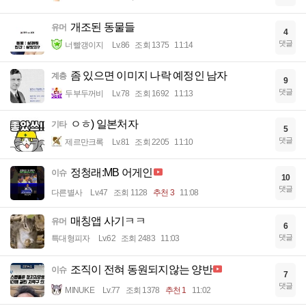
개조된 동물들
유머
4
댓글
너빨갱이지
Lv.86
조회 1375
11:14
좀 있으면 이미지 나락 예정인 남자
계층
9
댓글
두부두꺼비
Lv.78
조회 1692
11:13
ㅇㅎ) 일본처자
기타
5
댓글
제르만크록
Lv.81
조회 2205
11:10
정청래:MB 어게인
이슈
10
댓글
다른별사
Lv.47
조회 1128
추천 3
11:08
매칭앱 사기ㅋㅋ
유머
6
댓글
특대형피자
Lv.62
조회 2483
11:03
조직이 전혀 동원되지않는 양반
이슈
7
댓글
MINUKE
Lv.77
조회 1378
추천 1
11:02