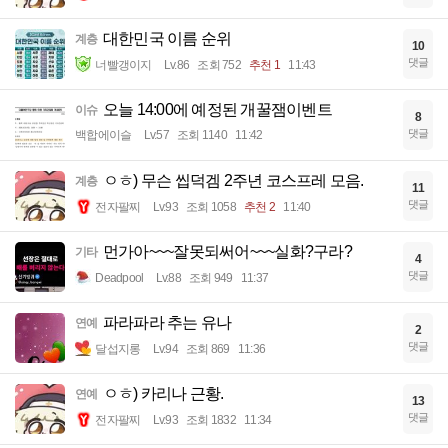
대한민국 이름 순위
계층
10
댓글
너빨갱이지
Lv.86
조회 752
추천 1
11:43
오늘 14:00에 예정된 개꿀잼이벤트
이슈
8
댓글
백합에이슬
Lv.57
조회 1140
11:42
ㅇㅎ) 무슨 씹덕겜 2주년 코스프레 모음.
계층
11
댓글
전자팔찌
Lv.93
조회 1058
추천 2
11:40
먼가아~~~잘못되써어~~~실화?구라?
기타
4
댓글
Deadpool
Lv.88
조회 949
11:37
파라파라 추는 유나
연예
2
댓글
달섭지롱
Lv.94
조회 869
11:36
ㅇㅎ) 카리나 근황.
연예
13
댓글
전자팔찌
Lv.93
조회 1832
11:34