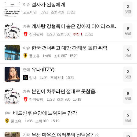
설사가 된장에게
이슈
2
댓글
고도비만
Lv.91
조회 459
15:22
개사랑 강형욱이 뽑은 강아지 티어리스트.
계층
9
댓글
전자팔찌
Lv.93
조회 536
추천 1
15:22
한국 건너뛰고 대만 간 태풍 돌핀 위력
이슈
5
댓글
풀소유
Lv.86
조회 887
15:21
유나 (ITZY)
연예
2
댓글
입사
Lv.94
조회 341
15:21
본인이 차주라면 절대로 못참음.
계층
9
댓글
전자팔찌
Lv.93
조회 780
15:19
배드신후 손안에 느껴지는 감각
유머
5
댓글
풀소유
Lv.86
조회 910
15:19
무선 마우스 여러분의 선택은?
기타
12