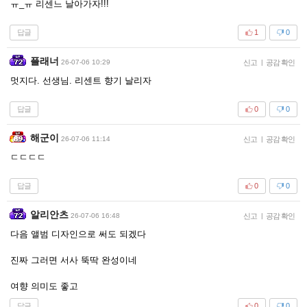
ㅠ_ㅠ 리센느 날아가자!!!
답글
1
0
플래너
26-07-06 10:29
신고
|
공감 확인
멋지다. 선생님. 리센트 향기 날리자
답글
0
0
해군이
26-07-06 11:14
신고
|
공감 확인
ㄷㄷㄷㄷ
답글
0
0
알리안츠
26-07-06 16:48
신고
|
공감 확인
다음 앨범 디자인으로 써도 되겠다
진짜 그러면 서사 뚝딱 완성이네
여향 의미도 좋고
답글
0
0