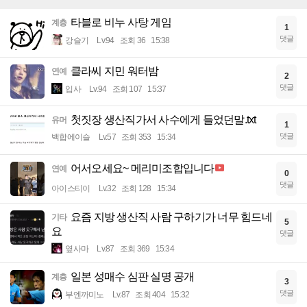
타블로 비누 사탕 게임
계층
1
댓글
강슬기
Lv.94
조회 36
15:38
클라씨 지민 워터밤
연예
2
댓글
입사
Lv.94
조회 107
15:37
첫짓장 생산직가서 사수에게 들었던말.txt
유머
1
댓글
백합에이슬
Lv.57
조회 353
15:34
어서오세요~ 메리미조합입니다
연예
0
댓글
아이스티이
Lv.32
조회 128
15:34
요즘 지방 생산직 사람 구하기가 너무 힘드네
기타
5
요
댓글
옆사마
Lv.87
조회 369
15:34
일본 성매수 심판 실명 공개
계층
3
댓글
부엔까미노
Lv.87
조회 404
15:32