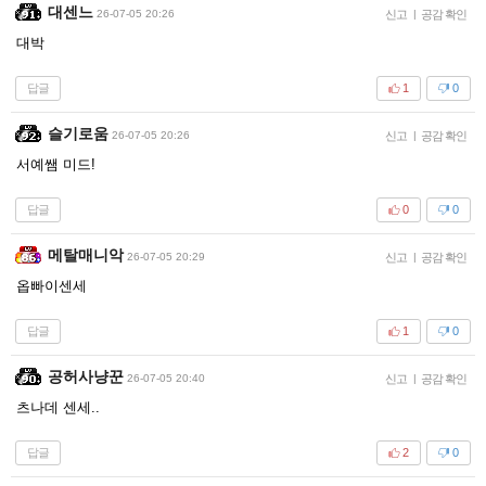
대센느
26-07-05 20:26
신고
|
공감 확인
대박
답글
1
0
슬기로움
26-07-05 20:26
신고
|
공감 확인
서예쌤 미드!
답글
0
0
메탈매니악
26-07-05 20:29
신고
|
공감 확인
옵빠이센세
답글
1
0
공허사냥꾼
26-07-05 20:40
신고
|
공감 확인
츠나데 센세..
답글
2
0