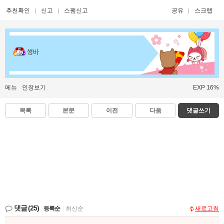
추천확인
신고
스팸신고
공유
스크랩
썽바
메뉴
인장보기
EXP 16%
목록
본문
이전
다음
댓글쓰기
댓글
(25)
등록순
|
최신순
새로고침