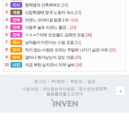
2
지식
[14]
중력댐의 건축해부도
3
계층
[23]
산업혁명때 영국 노동자 숙소
4
연예
[16]
리센느 프리티걸 음중 1위~
5
연예
[23]
다음주 놀토 리센느 출연...
6
연예
[38]
ㅇㅎㅂ? 어제 오션월드 김채연 모음
7
유머
[11]
남자들이 미친다는 스킬 모음
8
유머
[25]
차가 없는 사람은 모르는 주말에 나가기 싫은 이유
9
유머
[26]
얼마나 화가났는지 감도 안옴
10
사진
[34]
지금 북한 삼지연시 지역 날씨
로그인
PC화면
퀵링크
설정
청소년보호정책
이용약관
개인정보처리방침
▲
불법촬영물신고안내
(주)
인
벤