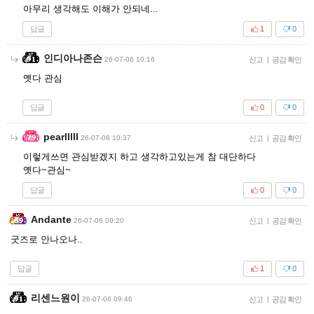
아무리 생각해도 이해가 안되네...
답글
1
0
인디아나존슨
26-07-06 10:16
신고
|
공감 확인
옛다 관심
답글
0
0
pearlllll
26-07-06 10:37
신고
|
공감 확인
이렇게쓰면 관심받겠지 하고 생각하고있는게 참 대단하다
옛다~관심~
답글
0
0
Andante
26-07-06 09:20
신고
|
공감 확인
굿즈로 안나오나..
답글
1
0
리센느원이
26-07-06 09:46
신고
|
공감 확인