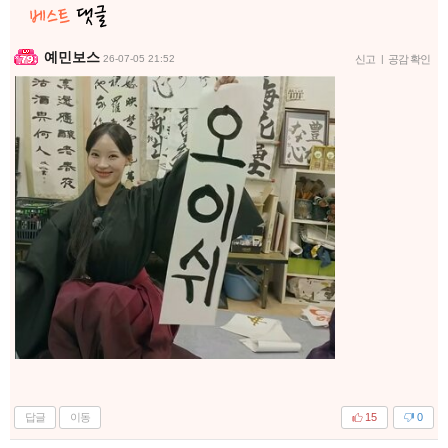
예민보스
26-07-05 21:52
신고
|
공감 확인
답글
이동
15
0