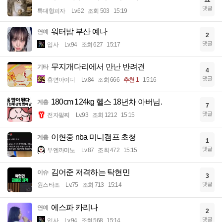
댓글
특대형피자
Lv.62
조회 503
15:19
워터밤 부산 예나
연예
2
댓글
입사
Lv.94
조회 627
15:17
무지개다리에서 만난 반려견
기타
4
댓글
휴면아이디
Lv.84
조회 666
추천 1
15:16
180cm 124kg 헬스 18년차 아버님.
계층
7
댓글
전자팔찌
Lv.93
조회 1212
15:15
이현중 nba 미니캠프 초청
계층
1
댓글
부엔까미노
Lv.87
조회 472
15:15
김어준 저격하는 탁현민
이슈
3
댓글
원스타조
Lv.75
조회 713
15:14
에스파 카리나
연예
2
댓글
입사
Lv.94
조회 568
15:14