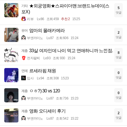
★외궁영화★스파이더맨:브랜드뉴데이(스
기타
5
포X)
댓글
리뷰
Lv.86
조회 459
추천 2
15:25
엄마의 몰래카메라
유머
2
댓글
부엔까미노
Lv.87
조회 606
15:24
33살 여자인데 나이 먹고 연애하니까 느낀점.
계층
8
댓글
전자팔찌
Lv.93
조회 930
15:24
르세라핌 채원
연예
0
댓글
입사
Lv.94
조회 308
15:23
ㅇㅎ?) 30 vs 120
계층
0
댓글
부엔까미노
Lv.87
조회 736
15:23
영화 오디세이 후기
계층
2
댓글
부엔까미노
Lv.87
조회 542
15:22