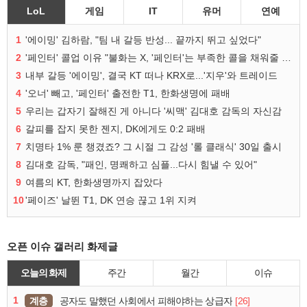
LoL
게임
IT
유머
연예
1
'에이밍' 김하람, "팀 내 갈등 반성... 끝까지 뛰고 싶었다"
2
'페인터' 콜업 이유 "불화는 X, '페인터'는 부족한 콜을 채워줄 선수"
3
내부 갈등 '에이밍', 결국 KT 떠나 KRX로...'지우'와 트레이드
4
'오너' 빼고, '페인터' 출전한 T1, 한화생명에 패배
5
우리는 갑자기 잘해진 게 아니다 '씨맥' 김대호 감독의 자신감
6
갈피를 잡지 못한 젠지, DK에게도 0:2 패배
7
치명타 1% 룬 챙겼죠? 그 시절 그 감성 '롤 클래식' 30일 출시
8
김대호 감독, "패인, 명쾌하고 심플...다시 힘낼 수 있어"
9
여름의 KT, 한화생명까지 잡았다
10
'페이즈' 날뛴 T1, DK 연승 끊고 1위 지켜
오픈 이슈 갤러리 화제글
오늘의 화제
주간
월간
이슈
1
계층
[26]
공자도 말했던 사회에서 피해야하는 상급자