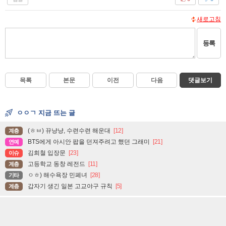
새로고침
등록
목록
본문
이전
다음
댓글보기
ㅇㅇㄱ 지금 뜨는 글
(ㅎㅂ) 뀨냥냥, 수련수련 해운대
[12]
계층
BTS에게 아시안 팝을 던져주려고 했던 그래미
[21]
연예
김희철 입장문
[23]
이슈
고등학교 동창 레전드
[11]
계층
ㅇㅎ) 해수욕장 민폐녀
[28]
기타
갑자기 생긴 일본 고교야구 규칙
[5]
계층