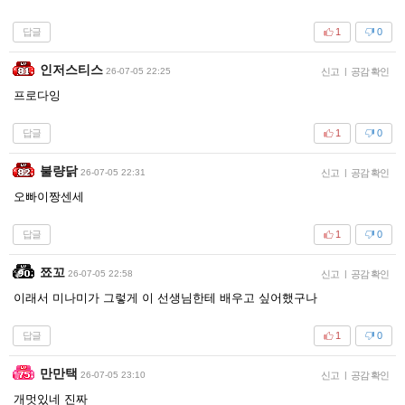
답글
1
0
인저스티스
26-07-05 22:25
신고
|
공감 확인
프로다잉
답글
1
0
불량닭
26-07-05 22:31
신고
|
공감 확인
오빠이짱센세
답글
1
0
쬬꼬
26-07-05 22:58
신고
|
공감 확인
이래서 미나미가 그렇게 이 선생님한테 배우고 싶어했구나
답글
1
0
만만택
26-07-05 23:10
신고
|
공감 확인
개멋있네 진짜