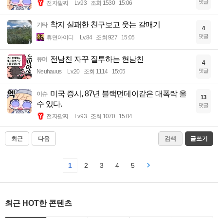
댓글
전자팔찌
Lv.93
조회 1530
15:06
착지 실패한 친구보고 웃는 갈매기
기타
4
댓글
휴면아이디
Lv.84
조회 927
15:05
전남친 자꾸 질투하는 현남친
유머
4
댓글
Neuhauus
Lv.20
조회 1114
15:05
미국 증시, 87년 블랙먼데이같은 대폭락 올
이슈
13
수 있다.
댓글
전자팔찌
Lv.93
조회 1070
15:04
최근
다음
검색
글쓰기
1
2
3
4
5
최근 HOT한 콘텐츠