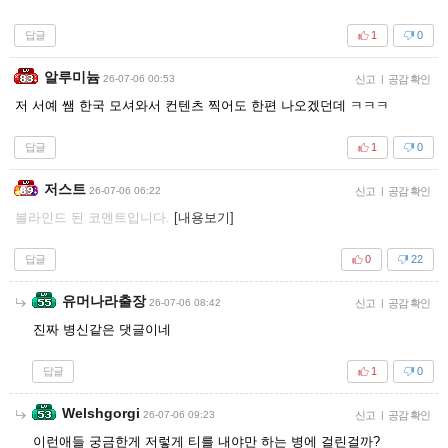
답글
1
0
알루미늄
26-07-06 00:53
신고
|
공감 확인
저 서예 쌤 한국 모셔와서 컨텐츠 찍어도 한편 나오겠던데 ㅋㅋㅋ
답글
1
0
저스트
26-07-06 06:22
신고
|
공감 확인
블라인드 된 코멘트입니다.
[내용보기]
답글
0
22
유머나라출장
26-07-06 08:42
신고
|
공감 확인
진짜 병신같은 댓글이네
답글
1
0
Welshgorgi
26-07-06 09:23
신고
|
공감 확인
이런애들 궁금한게 저렇게 티를 내야만 하는 병에 걸린걸까?