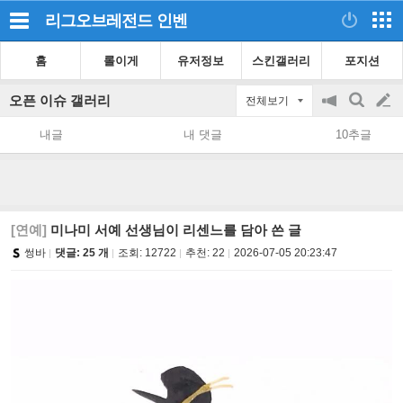
리그오브레전드
인벤
홈
롤이게
유저정보
스킨갤러리
포지션
오픈 이슈 갤러리
전체보기
공
검
글
지
색
내글
내 댓글
10추글
on/off
쓰
기
[연예]
미나미 서예 선생님이 리센느를 담아 쓴 글
썽바
댓글: 25 개
조회:
12722
추천:
22
2026-07-05 20:23:47