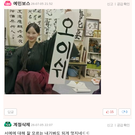
예민보스
26-07-05 21:52
신고
|
공감 확인
답글
15
0
계정삭제
26-07-05 22:07
신고
|
공감 확인
서예에 대해 잘 모르는 내가봐도 되게 멋지네ㄷㄷ