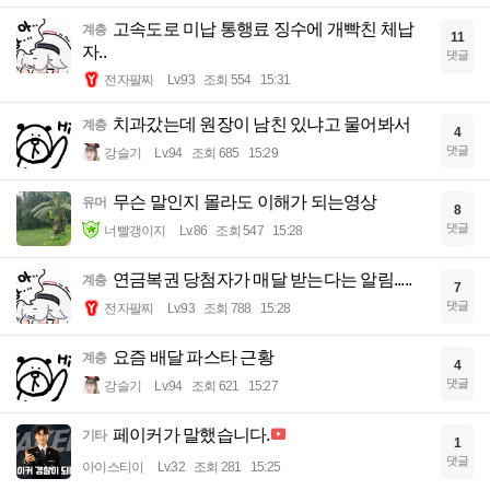
고속도로 미납 통행료 징수에 개빡친 체납
계층
11
자..
댓글
전자팔찌
Lv.93
조회 554
15:31
치과갔는데 원장이 남친 있냐고 물어봐서
계층
4
댓글
강슬기
Lv.94
조회 685
15:29
무슨 말인지 몰라도 이해가 되는영상
유머
8
댓글
너빨갱이지
Lv.86
조회 547
15:28
연금복권 당첨자가 매달 받는다는 알림.....
계층
7
댓글
전자팔찌
Lv.93
조회 788
15:28
요즘 배달 파스타 근황
계층
4
댓글
강슬기
Lv.94
조회 621
15:27
페이커가 말했습니다.
기타
1
댓글
아이스티이
Lv.32
조회 281
15:25