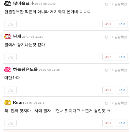
많이슬프다
26-07-05 20:49
신고
|
공감 확인
안원잘부만 찍은게 아니라 저기까지 본거네 ㄷㄷㄷ
답글
1
0
난제
26-07-05 21:10
신고
|
공감 확인
글에서 향기나는것 같다
답글
2
0
하늘붉은노을
26-07-05 21:35
신고
|
공감 확인
대단하다.
답글
1
0
Ruun
26-07-05 21:47
신고
|
공감 확인
와..진짜 멋지다.. 서예 글자 보면서 멋지다고 느낀거 첨인듯 ㅋ
답글
1
0