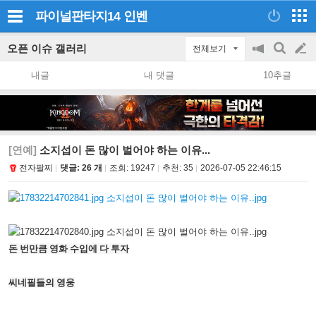
파이널판타지14
인벤
오픈 이슈 갤러리
전체보기
공
검
글
지
색
내글
내 댓글
10추글
on/off
쓰
기
[연예]
소지섭이 돈 많이 벌어야 하는 이유...
전자팔찌
댓글: 26 개
조회:
19247
추천:
35
2026-07-05 22:46:15
돈 번만큼 영화 수입에 다 투자
씨네필들의 영웅