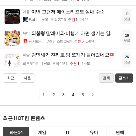
이번 그랜저 페이스리프트 실내 수준
계층
11
댓글
Earth
Lv.96
조회 2716
추천 1
14:46
외향형 딸래미와 비행기 타면 생기는 일.
유머
16
댓글
전자팔찌
Lv.93
조회 2624
추천 5
14:44
김민새가 진짜로 당 쪼개기 들어갔네요
이슈
26
댓글
하루5프로
Lv.50
조회 1937
추천 1
14:40
최근
다음
검색
글쓰기
1
2
3
4
5
최근 HOT한 콘텐츠
파판14
게임
IT
유머
연예