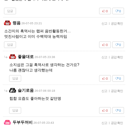
답글
0
0
령음
26-07-05 23:21
신고
|
공감 확인
소간지의 흑역사는 랩퍼 음반활동한거…
멋진사람이고 이미 수백억대 능력자임
답글
0
0
좋을대로
26-07-05 23:36
신고
|
공감 확인
소지섭은 그걸 흑역사로 생각하는 건가요?
나름 괜찮다고 생각했는데
답글
0
0
슬기로움
26-07-06 00:18
신고
|
공감 확인
힙합 요즘도 좋아하는것 같던뎅
답글
0
0
두부두꺼비
26-07-05 23:43
신고
|
공감 확인