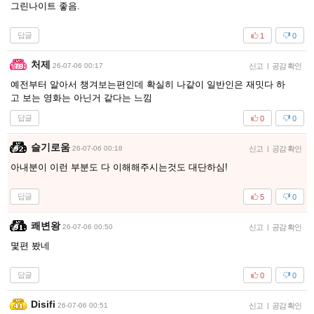
그린나이트 좋음.
답글
1
0
처제
26-07-06 00:17
신고
|
공감 확인
예전부터 알아서 챙겨보는편인데 확실히 나같이 일반인은 재밋다 하
고 보는 영화는 아닌거 같다는 느낌
답글
0
0
슬기로움
26-07-06 00:18
신고
|
공감 확인
아내분이 이런 부분도 다 이해해주시는것도 대단하심!
답글
5
0
쾌변왕
26-07-06 00:50
신고
|
공감 확인
몇편 봤네
답글
0
0
Disifi
26-07-06 00:51
신고
|
공감 확인