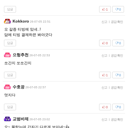
답글
1
0
Kokkoro
26-07-05 22:51
신고
|
공감 확인
오 갈증 티빙에 있네..!
담에 티빙 결제하믄 봐야긋다
답글
0
0
으헝추천
26-07-05 22:53
신고
|
공감 확인
쏘간지 쏘쏘간지
답글
1
0
수호끙
26-07-05 22:57
신고
|
공감 확인
멋지다
답글
0
0
교범바제
26-07-05 23:02
신고
|
공감 확인
오~ 몰랐는데 갑자기 다르게 보이네~👍