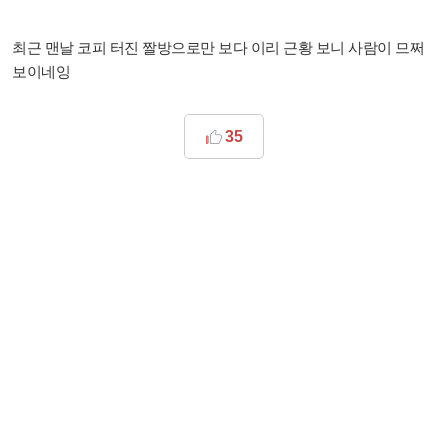
최근 맨날 코피 터진 짤방으로만 보다 이리 근황 보니 사람이 므쩌
보이네잉
35