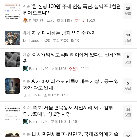
'한 잔당 130원' 주세 인상 폭탄. 생맥주 1천원
이슈
16
뛰어오르나?
댓글
레이키얀
Lv.73
조회 1197
추천 1
15:13
자꾸 대시하는 남자 받아준 여자
유머
10
댓글
Neuhauus
Lv.20
조회 2133
15:13
ㅇㅎ?) 의외로 박테리아에게 있다는 신체?부
계층
9
위
댓글
Earth
Lv.96
조회 1898
추천 1
15:11
AI가 바이러스도 만들어내는 세상…공포 영
이슈
5
화가 따로 없네
댓글
균터
Lv.42
조회 1298
15:11
[속보] 서울 면목동서 지인끼리 서로 칼부
이슈
14
림…60대 남성 2명 사망
댓글
Earth
Lv.96
조회 1463
15:10
日 시민단체들 "대한민국, 국제 조약에 거슬
이슈
12