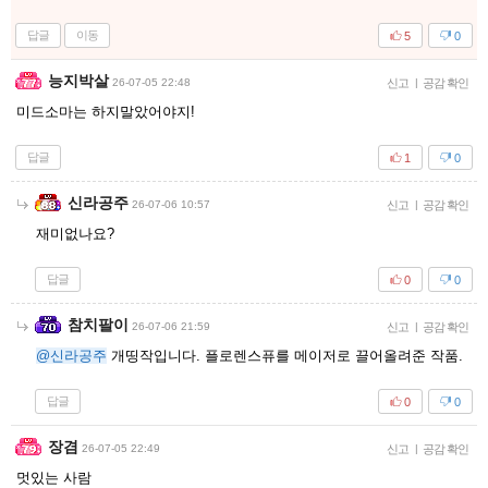
답글
이동
5
0
능지박살
26-07-05 22:48
신고
|
공감 확인
미드소마는 하지말았어야지!
답글
1
0
신라공주
26-07-06 10:57
신고
|
공감 확인
재미없나요?
답글
0
0
참치팔이
26-07-06 21:59
신고
|
공감 확인
@신라공주
개띵작입니다. 플로렌스퓨를 메이저로 끌어올려준 작품.
답글
0
0
장겸
26-07-05 22:49
신고
|
공감 확인
멋있는 사람