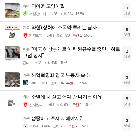
귀여운 고양이짤
유머
3
댓글
너빨갱이지
Lv.86
조회 324
15:50
약혐) 상처에 소독약 뿌리는 남자.
계층
5
댓글
전자팔찌
Lv.93
조회 739
추천 1
15:49
"미국 해상봉쇄로 이란 원유수출 중단‥하르
이슈
2
그섬 정지"
댓글
균터
Lv.42
조회 435
15:46
산업혁명때 영국 노동자 숙소
계층
3
댓글
Earth
Lv.96
조회 796
추천 1
15:44
주말에 차 끌고 어디 안 나가는 이유.
유머
5
댓글
전자팔찌
Lv.93
조회 904
추천 1
15:44
정중하고 주세요 해야지?
계층
2
댓글
Blume
Lv.86
조회 587
추천 2
15:43