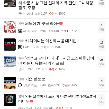
러 학문·사상·표현·신체의 자유 탄압...모니터링
댓글
필요" 주장
균터
Lv.42
조회 1157
추천 4
15:06
늬들이 게 맛을 알어~
기타
1
댓글
사실난라쿤
Lv.89
조회 648
추천 1
15:02
키 차이나는 여친의 싸움 대처법
계층
16
댓글
Earth
Lv.96
조회 1967
15:02
“겁먹고 팔 때 아니다”…지금 코스피를 담아
이슈
25
야 하는 이유 [화제의 리포트]
댓글
균터
Lv.42
조회 1619
추천 2
14:57
기습 볼 뽀뽀
연예
4
댓글
부엔까미노
Lv.87
조회 1636
추천 4
14:54
안원잘부에서 느낌이 다른 원이 #리센느 #피
연예
1
디니무
댓글
아이스티이
Lv.32
조회 911
추천 1
14:46