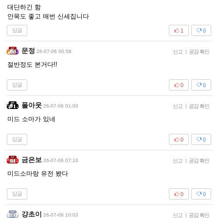
대단하긴 함
안목도 좋고 매번 신세집니다
답글
1
0
문정
26-07-06 00:58
신고
|
공감 확인
절반정도 본거다!!
답글
0
0
폴아웃
26-07-06 01:00
신고
|
공감 확인
미드 소마가 있네
답글
0
0
금은보
26-07-06 07:10
신고
|
공감 확인
미드소마랑 유전 봤다
답글
0
0
걍초이
26-07-06 10:03
신고
|
공감 확인