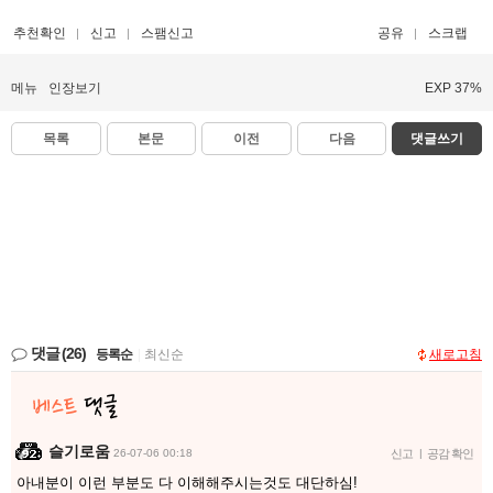
추천확인
신고
스팸신고
공유
스크랩
메뉴
인장보기
EXP 37%
목록
본문
이전
다음
댓글쓰기
댓글
(26)
등록순
|
최신순
새로고침
슬기로움
26-07-06 00:18
신고
|
공감 확인
아내분이 이런 부분도 다 이해해주시는것도 대단하심!