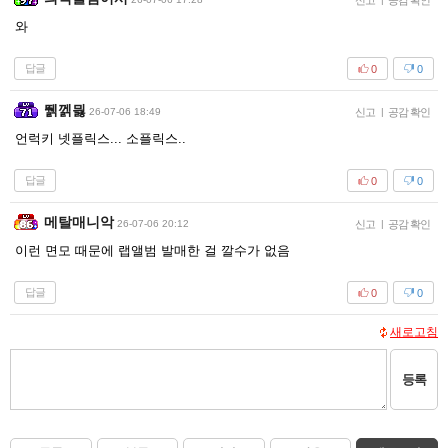
신고
공감 확인
와
답글
0
0
뛝껡믫
26-07-06 18:49
신고
|
공감 확인
언럭키 넷플릭스... 소플릭스..
답글
0
0
메탈매니악
26-07-06 20:12
신고
|
공감 확인
이런 면모 때문에 랩앨범 발매한 걸 깔수가 없음
답글
0
0
새로고침
등록