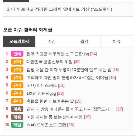
1
내가 보려고 정리한 그래픽 업데이트 의상 (*스포주의)
오픈 이슈 갤러리 화제글
오늘의 화제
주간
월간
이슈
1
연예
[24]
현역 최고령 배우라는 신구 근황.jpg
2
유머
[42]
대한민국 군종신부의 위엄
3
유머
[15]
캠핑 처음 간 여자 두명이 10분만에 텐트 치는 법
4
유머
[16]
고백하고 차인 딸이 불평하자 바로잡는 어머님
5
유머
[31]
ㅎㅂ) 미니스커트
6
유머
[19]
1호선 장판파.jpg
7
유머
[15]
축협을 한번에 보여주는 짤
8
계층
[17]
단지 내 방송 아나운서를 바꾸고 나서 집중도가 확 올라갔다는 한 아파트의 안내방송
9
계층
[19]
이젠 다시는 못 보는 삼파이더맨
10
게임
[23]
ㅎㅂ) 드래곤소드 근황