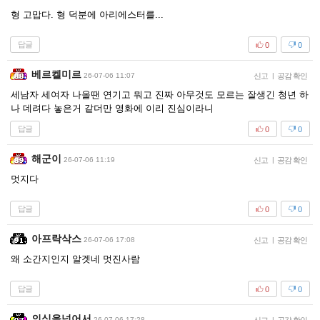
형 고맙다. 형 덕분에 아리에스터를...
답글
0
0
베르켈미르
26-07-06 11:07
신고
|
공감 확인
세남자 세여자 나올땐 연기고 뭐고 진짜 아무것도 모르는 잘생긴 청년 하
나 데려다 놓은거 같더만 영화에 이리 진심이라니
답글
0
0
해군이
26-07-06 11:19
신고
|
공감 확인
멋지다
답글
0
0
아프락삭스
26-07-06 17:08
신고
|
공감 확인
왜 소간지인지 알겟네 멋진사람
답글
0
0
의식을넘어서
26-07-06 17:28
|