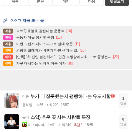
목록
본문
이전
다음
댓글보기
ㅇㅇㄱ 지금 뜨는 글
ㅇㅎ?) 호불호 갈린다는 운동복
[16]
계층
옥동자 아들 정시후 근황
[15]
연예
이번 그랜저 페이스리프트 실내 수준
[11]
계층
외향형 딸래미와 비행기 타면 생기는 일.
[16]
유머
[단독] “차 진입 불편해서”…인천 부평감리교회, 도로 중앙선 ‘검은 페인트’로 지워
[22]
이슈
자꾸 대시하는 남자 받아준 여자
[10]
유머
누가 더 잘못했는지 팽팽하다는 유도시합
이슈
1
댓글
윤석렬
Lv.65
조회 223
15:57
스압) 추운 곳 사는 사람들 특징
유머
0
댓글
히스파니에
Lv.91
조회 349
추천 1
15:55