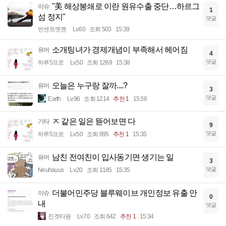
"美 해상봉쇄로 이란 원유수출 중단…하르그
이슈
1
섬 정지"
댓글
빈센트멧젠
Lv.60
조회 503
15:39
소개팅녀가 경제개념이 부족해서 헤어짐
유머
4
댓글
하루5프로
Lv.50
조회 1269
15:38
오늘은 누구랑 잘까....?
유머
3
댓글
Earth
Lv.96
조회 1214
추천 1
15:36
ㅈ 같은 일은 뜯어보면 다
기타
9
댓글
하루5프로
Lv.50
조회 895
추천 1
15:35
남친 전여친이 입사동기면 생기는 일
유머
3
댓글
Neuhauus
Lv.20
조회 1185
15:35
더불어민주당 블루웨이브 개인정보 유출 안
이슈
0
내
댓글
진겟타원
Lv.70
조회 642
추천 1
15:34