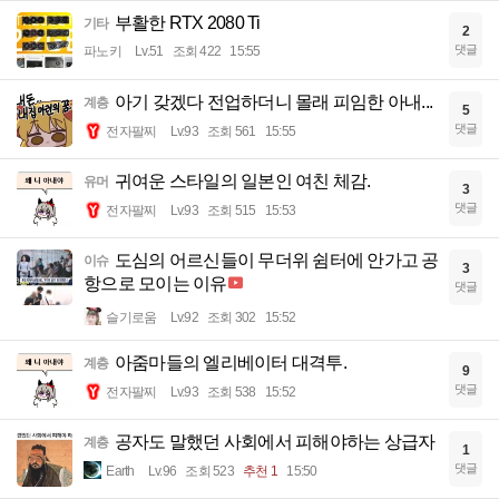
부활한 RTX 2080 Ti
기타
2
댓글
파노키
Lv.51
조회 422
15:55
아기 갖겠다 전업하더니 몰래 피임한 아내...
계층
5
댓글
전자팔찌
Lv.93
조회 561
15:55
귀여운 스타일의 일본인 여친 체감.
유머
3
댓글
전자팔찌
Lv.93
조회 515
15:53
도심의 어르신들이 무더위 쉼터에 안가고 공
이슈
3
항으로 모이는 이유
댓글
슬기로움
Lv.92
조회 302
15:52
아줌마들의 엘리베이터 대격투.
계층
9
댓글
전자팔찌
Lv.93
조회 538
15:52
공자도 말했던 사회에서 피해야하는 상급자
계층
1
댓글
Earth
Lv.96
조회 523
추천 1
15:50