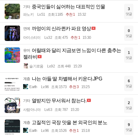
중국인들이 싫어하는 대표적인 인물
기타
3
댓글
파노키
Lv.51
조회 1185
추천 1
15:32
까엉이의 신라퀸카 파묘 영상
연예
0
댓글
아이스티이
Lv.32
조회 475
추천 1
15:30
어릴때와 달리 지금보면 느낌이 다른 춤추는
유머
1
젤라비
댓글
슬기로움
Lv.92
조회 448
15:29
나는 아들 딸 차별해서 키운다.JPG
계층
6
댓글
Earth
Lv.96
조회 1573
추천 3
15:25
열받지만 무서워서 참는다.
기타
2
댓글
사람아니야
Lv.63
조회 787
15:20
고질적인 국장 맛을 본 외국인의 분노
계층
9
댓글
Earth
Lv.96
조회 1526
추천 1
15:18