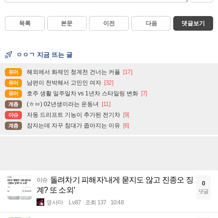
목록
본문
이전
다음
댓글보기
ㅇㅇㄱ 지금 뜨는 글
해외에서 화제인 청계천 건너는 커플
[17]
유머
남편이 천박해서 고민인 여자
[32]
유머
호주 생활 일주일차 vs 1년차 스타일링 변화
[7]
유머
(ㅎㅂ) 02년생이라는 운동녀
[11]
계층
자동 드리프트 기능이 추가된 전기차
[9]
이슈
잠자는데 자꾸 침대가 좁아지는 이유
[6]
계층
돌려차기 피해자‘내게 묻지도 않고 진종오 징
이슈
0
계? 또 소외’
댓글
옆사마
Lv.87
조회 137
10:48