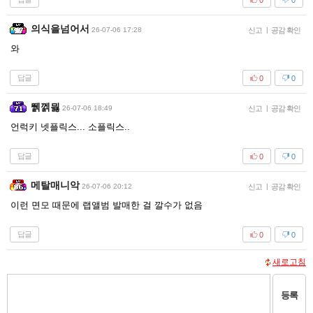
의식을넘어서
26-07-06 17:28
신고
|
공감 확인
와
답글
0
0
뛝껡믫
26-07-06 18:49
신고
|
공감 확인
언럭키 넷플릭스... 소플릭스..
답글
0
0
메탈매니악
26-07-06 20:12
신고
|
공감 확인
이런 면모 때문에 랩앨범 발매한 걸 깔수가 없음
답글
0
0
새로고침
등록