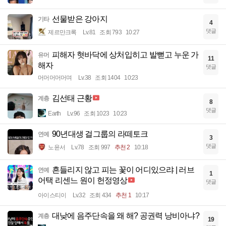
선물받은 강아지
기타
4
댓글
제르만크록
Lv.81
조회 793
10:27
피해자 혓바닥에 상처입히고 발뻗고 누운 가
유머
11
해자
댓글
머머머머머며
Lv.38
조회 1404
10:23
김선태 근황
계층
8
댓글
Earth
Lv.96
조회 1023
10:23
90년대생 걸그룹의 라떼토크
연예
3
댓글
노윤서
Lv.78
조회 997
추천 2
10:18
흔들리지 않고 피는 꽃이 어디있으랴 | 러브
연예
1
어택 리센느 원이 헌정영상
댓글
아이스티이
Lv.32
조회 434
추천 1
10:17
대낮에 음주단속을 왜 해? 공권력 낭비아냐?
계층
19