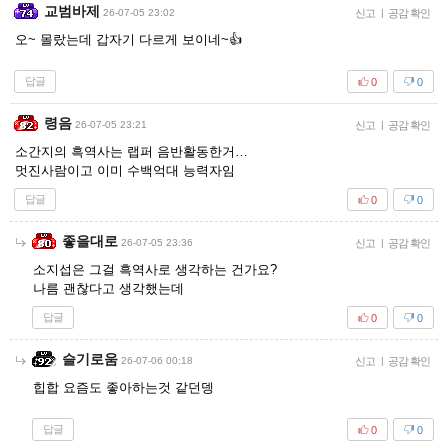
교범바제
26-07-05 23:02
신고
|
공감 확인
오~ 몰랐는데 갑자기 다르게 보이네~👍
답글
0
0
령음
26-07-05 23:21
신고
|
공감 확인
소간지의 흑역사는 랩퍼 음반활동한거…
멋진사람이고 이미 수백억대 능력자임
답글
0
0
좋을대로
26-07-05 23:36
신고
|
공감 확인
소지섭은 그걸 흑역사로 생각하는 건가요?
나름 괜찮다고 생각했는데
답글
0
0
슬기로움
26-07-06 00:18
신고
|
공감 확인
힙합 요즘도 좋아하는것 같던뎅
답글
0
0