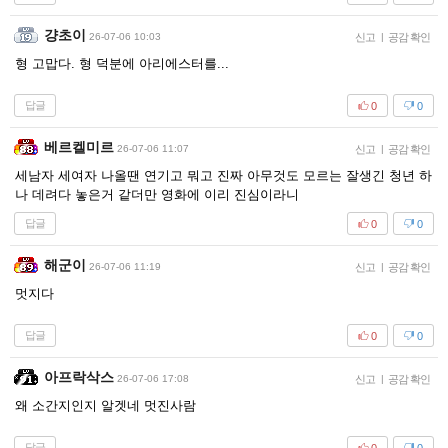
걍초이
26-07-06 10:03
신고
|
공감 확인
형 고맙다. 형 덕분에 아리에스터를...
답글
0
0
베르켈미르
26-07-06 11:07
신고
|
공감 확인
세남자 세여자 나올땐 연기고 뭐고 진짜 아무것도 모르는 잘생긴 청년 하
나 데려다 놓은거 같더만 영화에 이리 진심이라니
답글
0
0
해군이
26-07-06 11:19
신고
|
공감 확인
멋지다
답글
0
0
아프락삭스
26-07-06 17:08
신고
|
공감 확인
왜 소간지인지 알겟네 멋진사람
답글
0
0