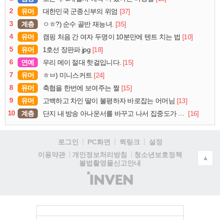
2
유머
[37]
대한민국 군종신부의 위엄
3
계층
[35]
ㅇㅎ?) 순수 골반 재능녀.
4
유머
[10]
캠핑 처음 간 여자 두명이 10분만에 텐트 치는 법
5
유머
[18]
1호선 장판파.jpg
6
연예
[15]
우리 메이 절대 핫걸입니다.
7
유머
[24]
ㅎㅂ) 미니스커트
8
유머
[15]
축협을 한번에 보여주는 짤
9
유머
[13]
고백하고 차인 딸이 불평하자 바로잡는 어머님
10
계층
[16]
단지 내 방송 아나운서를 바꾸고 나서 집중도가 확 올라갔다는 한 아파트의 안내방송
로그인
PC화면
퀵링크
설정
청소년보호정책
이용약관
개인정보처리방침
▲
불법촬영물신고안내
(주)
인
벤