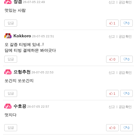
장겸
26-07-05 22:49
신고
|
공감 확인
멋있는 사람
답글
1
0
Kokkoro
26-07-05 22:51
신고
|
공감 확인
오 갈증 티빙에 있네..!
담에 티빙 결제하믄 봐야긋다
답글
0
0
으헝추천
26-07-05 22:53
신고
|
공감 확인
쏘간지 쏘쏘간지
답글
1
0
수호끙
26-07-05 22:57
신고
|
공감 확인
멋지다
답글
0
0