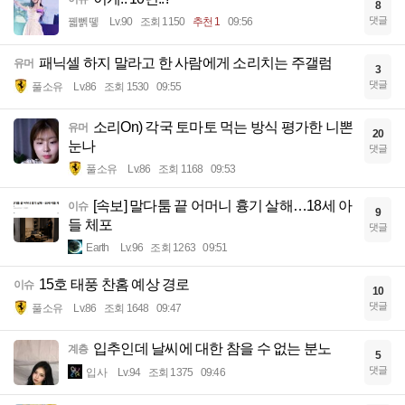
8
댓글
꿻뻵뗗
Lv.90
조회 1150
추천 1
09:56
패닉셀 하지 말라고 한 사람에게 소리치는 주갤럼
유머
3
댓글
풀소유
Lv.86
조회 1530
09:55
소리On) 각국 토마토 먹는 방식 평가한 니뽄
유머
20
눈나
댓글
풀소유
Lv.86
조회 1168
09:53
[속보] 말다툼 끝 어머니 흉기 살해…18세 아
이슈
9
들 체포
댓글
Earth
Lv.96
조회 1263
09:51
15호 태풍 찬홈 예상 경로
이슈
10
댓글
풀소유
Lv.86
조회 1648
09:47
입추인데 날씨에 대한 참을 수 없는 분노
계층
5
댓글
입사
Lv.94
조회 1375
09:46