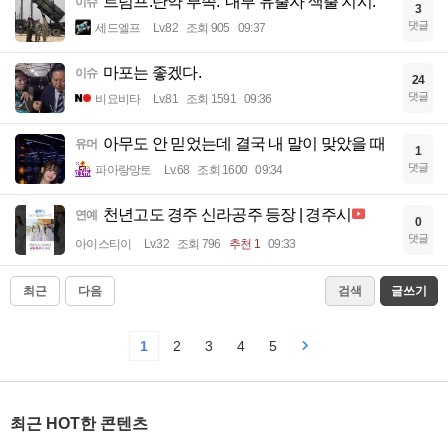
트럼프.탄약 부족. '내부 유출자 색출 지시.'
이슈
3
댓글
세드엘프
Lv.82
조회 905
09:37
마포는 좋겠다.
이슈
24
댓글
비요비타
Lv.81
조회 1591
09:36
아무도 안 믿었는데 결국 내 말이 맞았을 때
유머
1
댓글
파아랑망토
Lv.68
조회 1600
09:34
천년고도 경주 신라공주 등장 | 경주시
연예
0
댓글
아이스티이
Lv.32
조회 796
추천 1
09:33
최근
다음
검색
글쓰기
1
2
3
4
5
최근 HOT한 콘텐츠