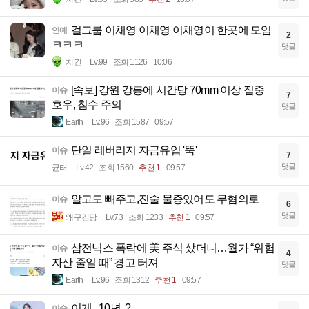
걸그룹 이채영 이채영 이채영이 한곳에 모임
연예
2
ㅋㅋㅋ
댓글
치킨
Lv.99
조회 1126
10:06
[속보] 강원 강릉에 시간당 70mm 이상 집중
이슈
7
호우, 침수 주의
댓글
Earth
Lv.96
조회 1587
09:57
단일 레버리지 자금유입 '뚝'
이슈
7
댓글
균터
Lv.42
조회 1560
추천 1
09:57
알고도 빼주고,진술 물증있어도 무혐의로
이슈
6
댓글
왜구김당
Lv.73
조회 1233
추천 1
09:57
삼전닉스 폭락에 美 주식 샀더니…월가 “위험
이슈
4
자산 줄일 때” 경고 터져
댓글
Earth
Lv.96
조회 1312
추천 1
09:57
이게.. 10년..?
이슈