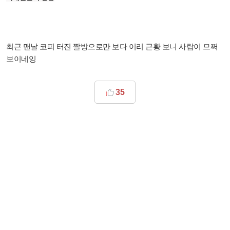
최근 맨날 코피 터진 짤방으로만 보다 이리 근황 보니 사람이 므쩌
보이네잉
35