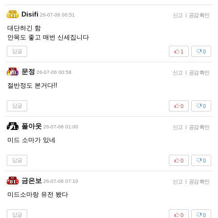
Disifi
26-07-06 00:51
신고
|
공감 확인
대단하긴 함
안목도 좋고 매번 신세집니다
답글
1
0
문정
26-07-06 00:58
신고
|
공감 확인
절반정도 본거다!!
답글
0
0
폴아웃
26-07-06 01:00
신고
|
공감 확인
미드 소마가 있네
답글
0
0
금은보
26-07-06 07:10
신고
|
공감 확인
미드소마랑 유전 봤다
답글
0
0