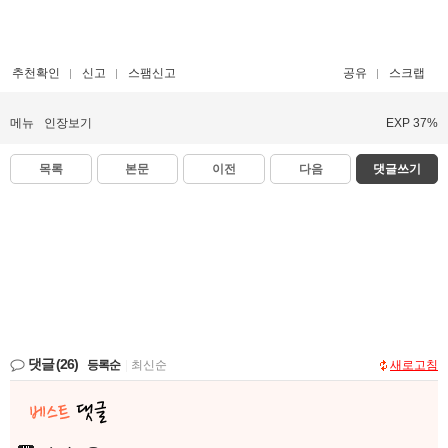
추천확인
신고
스팸신고
공유
스크랩
메뉴
인장보기
EXP 37%
목록
본문
이전
다음
댓글쓰기
댓글
(26)
등록순
|
최신순
새로고침