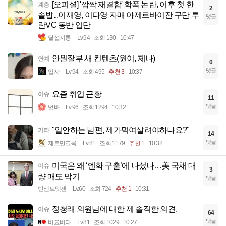
[오피셜] '깜짝 재결합' 학폭 논란, 이후 첫 한
계층
2
솥밥...이재영, 이다영 자매 아제르바이잔 구단 투
댓글
란VC 동반 입단
달섭지롱
Lv.94
조회 130
10:47
안원잘부 새 컨텐츠(원이, 제나)
연예
0
댓글
입사
Lv.94
조회 495
추천 3
10:37
요즘 취업 근황
이슈
11
댓글
벗바
Lv.96
조회 1294
10:32
"일안하는 남편, 제가먹여살려야하나요?"
기타
14
댓글
제르만크록
Lv.81
조회 1179
추천 1
10:32
미국은 왜 ‘엔화 구출’에 나섰나…美 국채 대
이슈
3
량 매도 막기
댓글
빈센트멧젠
Lv.60
조회 724
추천 1
10:31
정청래 의원님에 대한 제 솔직한 의견.
이슈
64
댓글
비요비타
Lv.81
조회 1029
10:27