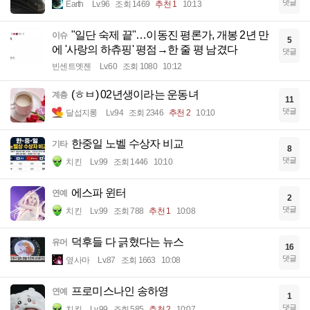
댓글
Earth
Lv.96
조회 1469
추천 1
10:13
"일단 숙제 끝"…이동진 평론가, 개봉 2년 만
이슈
5
에 '사랑의 하츄핑' 평점→한 줄 평 남겼다
댓글
빈센트멧젠
Lv.60
조회 1080
10:12
(ㅎㅂ) 02년생이라는 운동녀
계층
11
댓글
달섭지롱
Lv.94
조회 2346
추천 2
10:10
한중일 노벨 수상자 비교
기타
8
댓글
치킨
Lv.99
조회 1446
10:10
에스파 윈터
연예
2
댓글
치킨
Lv.99
조회 788
추천 1
10:08
덕후들 다 긁혔다는 뉴스
유머
16
댓글
옆사마
Lv.87
조회 1663
10:08
프로미스나인 송하영
연예
1
댓글
치킨
Lv.99
조회 585
추천 2
10:07