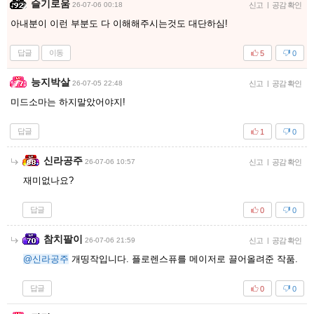
슬기로움
26-07-06 00:18
신고
|
공감 확인
아내분이 이런 부분도 다 이해해주시는것도 대단하심!
답글
이동
5
0
능지박살
26-07-05 22:48
신고
|
공감 확인
미드소마는 하지말았어야지!
답글
1
0
신라공주
26-07-06 10:57
신고
|
공감 확인
재미없나요?
답글
0
0
참치팔이
26-07-06 21:59
신고
|
공감 확인
@신라공주
개띵작입니다. 플로렌스퓨를 메이저로 끌어올려준 작품.
답글
0
0