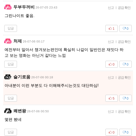
두부두꺼비
26-07-05 23:43
신고
|
공감 확인
그린나이트 좋음.
답글
1
0
처제
26-07-06 00:17
신고
|
공감 확인
예전부터 알아서 챙겨보는편인데 확실히 나같이 일반인은 재밋다 하
고 보는 영화는 아닌거 같다는 느낌
답글
0
0
슬기로움
26-07-06 00:18
신고
|
공감 확인
아내분이 이런 부분도 다 이해해주시는것도 대단하심!
답글
5
0
쾌변왕
26-07-06 00:50
신고
|
공감 확인
몇편 봤네
답글
0
0