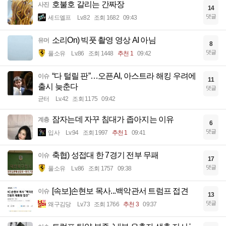
호불호 갈리는 간짜장
사진
14
댓글
세드엘프
Lv.82
조회 1682
09:43
소리On) 빅풋 촬영 영상 AI 아님
유머
8
댓글
풀소유
Lv.86
조회 1448
추천 1
09:42
“다 털릴 판”…오픈AI, 아스트라 해킹 우려에
이슈
11
출시 늦춘다
댓글
균터
Lv.42
조회 1175
09:42
잠자는데 자꾸 침대가 좁아지는 이유
계층
6
댓글
입사
Lv.94
조회 1997
추천 1
09:41
축협) 성접대 한 7경기 전부 무패
이슈
17
댓글
풀소유
Lv.86
조회 1757
09:38
[속보]손현보 목사...백악관서 트럼프 접견
이슈
13
댓글
왜구김당
Lv.73
조회 1766
추천 3
09:37