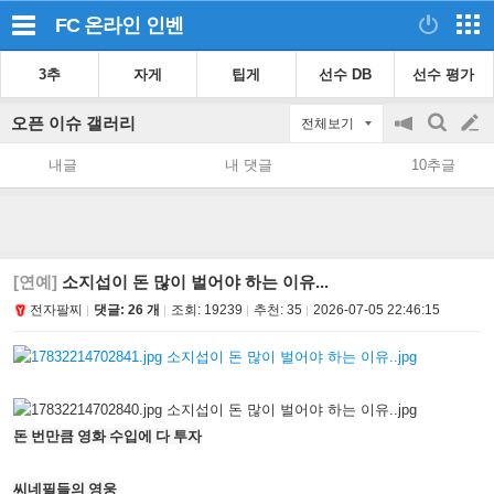
FC 온라인
인벤
3추
자게
팁게
선수 DB
선수 평가
오픈 이슈 갤러리
전체보기
공
검
글
지
색
내글
내 댓글
10추글
on/off
쓰
기
[연예]
소지섭이 돈 많이 벌어야 하는 이유...
전자팔찌
댓글: 26 개
조회:
19239
추천:
35
2026-07-05 22:46:15
돈 번만큼 영화 수입에 다 투자
씨네필들의 영웅