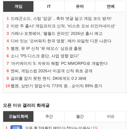
게임
IT
유머
연예
1
드래곤소드, 스팀 '압긍'…축하 댓글 달고 게임 코드 받자!
2
이번 주 출시! 게임프리크 신작, '비스트 오브 리인카네이션'
3
가레나·포켓페어, ‘팰월드 온라인’ 2026년 출시 예고
4
디바 잇는 '오버워치 한국 영웅', 메카 파일럿 디몬 나온다
5
웹젠, 뮤 IP 신작 '뮤 테오스' 상표권 출원
6
소니 “PS 디스크 중단, 사업 영향 없다”
7
‘아키에이지 S: 자유의 해협’ PC MMORPG로 개발한다
8
엔씨, 게임스컴 2026서 미공개 신작 최초 공개
9
갈피를 잡지 못한 젠지, DK에게도 0:2 패배
10
웹젠, 상반기 영업수익 773억 원…순이익 89% 증가
오픈 이슈 갤러리 화제글
오늘의 화제
주간
월간
이슈
1
감동
[15]
오픈 후 3개월치 예약 다 찼다는 미용실