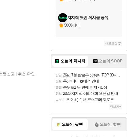
치지직 팟벤 게시글 공유
5000이니
새로고침
오늘의 치지직
오늘의 SOOP
스팸신고
추천 확인
26년 7월 팔로우 상승량 TOP 30 - 월간 치지직
잡담
룩삼 니니 초대석 안내
정보
봉누도2 두 번째 티저 - 일상
클립
2026 치지직 이리대회 오픈컵 안내
정보
초ㅇㅎ) 수녀 코스프레 제로투
ㅗㅜㅑ
더보기+
오늘의 팟벤
오늘의 핫벤