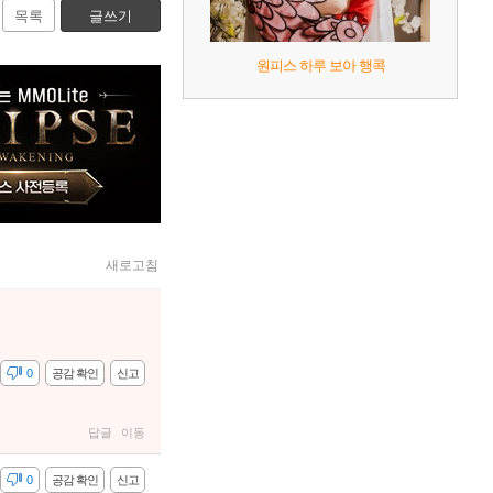
목록
글쓰기
원피스 하루 보아 행콕
새로고침
감
0
공감 확인
신고
답글
이동
감
0
공감 확인
신고