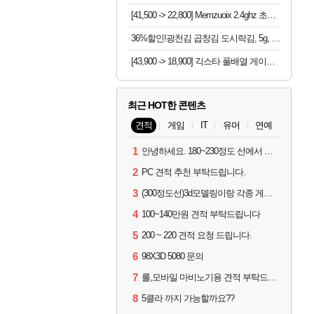
[41,500 -> 22,800] Memzuoix 2.4ghz 초경량 저소음 무선마우스
36%할인!광천김 곱창김 도시락김, 5g, 40개
[43,900 -> 18,900] 긱스타 풀배열 게이밍키보드 (재고7개)
최근 HOT한 콘텐츠
견적
게임
IT
유머
연예
1
안녕하세요. 180~230정도 선에서 잡고싶습니다.
2
PC 견적 추천 부탁드립니다.
3
(300정도선)3d모델링이랑 각종 게임을 하는데 견적부탁드립니다!300정도선
4
100~140만원 견적 부탁드립니다
5
200 ~ 220 견적 요청 드립니다.
6
98X3D 5080 문의
7
롤,모바일 마비노기용 견적 부탁드립니다(예산150으로 수정)
8
5클라 까지 가능할까요??