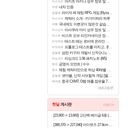
아키츠 아키나 성우 정보 및 주요 필모
아스오라
내차 인증
차벤
라이자 AI 채팅 RPG 게임 [RyzaChat: AI] 공개
섭컬겜
캐릭터 소개 - 카가미하라 하루
아스오라
국내에도 이쁜곳이 많은것 같습니다
여행
아사쿠라 마이 성우 정보 및 주요 필모
아스오라
비스트 오브 리인카네이션 정보/공략글 모음
비스트
테스트 때는 로비에 온라인 기능이 있는데
리밋제로
프롤로그 테스트를 마치고.. (feat. 리아)
리밋제로
섬란 카구라 개발사 신작 [시노비 넥서스] 연내 출시 예정
섭컬겜
리싱크드 1.06 패치노트 (8/5)
리싱크드
공명자 모먼트 | 수수
명조
체험 캐릭터만으로 허상 40레벨 하이와티아 5분 컷!｜에이메스·린네·모니에 명함
명조
넷마블, 신작 서브컬쳐 게임 [펄 인 블루] 티저 사이트 오픈
섭컬겜
중국 CXMT, D램 매출 점유율 7%…글로벌 4위로 부상
해외겜
새로고침
핫딜
게시판
더보기+
[23,900 -> 13,660] 고단백 베이글 6종 (플레인+크렌배리호두+흑임자)
[388,370 -> 227,040] 아이뮤즈 27.9cm K11 태블릿