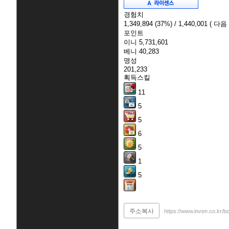
경험치
1,349,894
(37%)
/ 1,440,001
( 다음
포인트
이니
5,731,601
베니
40,283
명성
201,233
획득스킬
11
5
5
6
5
1
5
주소복사
https://www.inven.co.kr/b