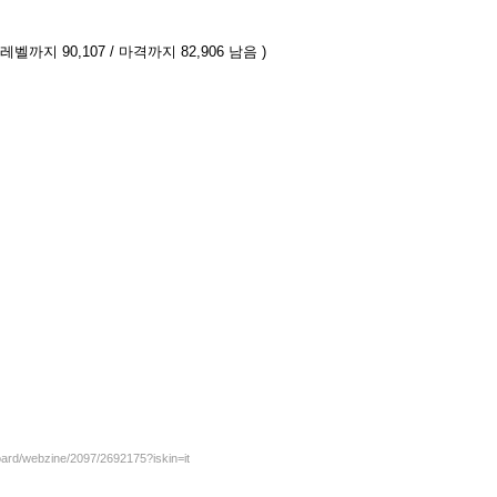
 레벨까지 90,107 / 마격까지 82,906 남음 )
oard/webzine/2097/2692175?iskin=it