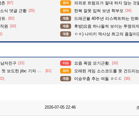
삼촌
[87]
의외로 트럼프가 절대 하지 않는 것
유머
소식 댓글 근황
[25]
한복 잘못 입혀 보낸 학부모
[34]
유머
이유.
[62]
드래곤볼 40주년 리스펙트하는 만
계층
 직원
[10]
후방)요즘 하나둘씩 보이는 투명의
계층
1]
ㅇㅎ) 나이키 역사상 최고의 품질이
계층
 남자친구
[15]
요즘 폭염 모기근황.
[16]
이슈
tbc 기자 과거 보도내역....
[11]
오래된 게임 소스코드를 못 건드리는 
유머
22]
이승우춤 추는 여돌 ㅎㄷㄷ
[16]
계층
2026-07-05 22:46