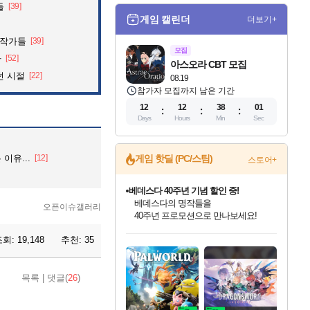
들
[39]
게임 캘린더
더보기+
화작가들
[39]
모집
자
[52]
아스오라 CBT 모집
던 시절
[22]
08.19
참가자 모집까지 남은 기간
12
12
38
00
Days
Hours
Min
Sec
이유...
[12]
게임 핫딜 (PC/스팀)
스토어+
베데스다 40주년 기념 할인 중!
베데스다의 명작들을
오픈이슈갤러리
40주년 프로모션으로 만나보세요!
인벤게임즈 8월 특별 할인!
드래곤소드: 어웨이크닝 입점!
문명 7 특별 할인!
귀무자: 검의 길 예약 판매 중!
비스트 오브 리인카네이션 정식 출시!
커세어 코브 출시 기념 할인!
더 렐릭 퍼스트 가디언 정식 출시
마블 투혼 파이팅 소울즈 예약 판매 중!
캡콤 프렌차이즈 할인 진행 중!
캡콤 일부 상품 상시 할인
스타워즈 은하계 레이서
로블록스 기프트 카드 공식 입점
조회:
19,148
추천:
35
인기 퍼블리셔 모음!
스팀으로 만나는 드래곤소드!
조선&고려 DLC 출시 예정
10% 할인과
게임프릭 신작 IP
해적'섬'을 발전시키자!
설화x하드코어 액션!
마블 히어로 총 출동&화려한 격투!
몬헌, 바하 등 인기 IP를
몬헌 와일즈 & 드래곤즈 도그마2
인벤게임즈에서 10% 추가 적립
Robux를 가장 안전하고
최대 90% 할인가를 만나보세요!
네이버혜택과 함께 만나보세요!
50%할인&추가 적립까지!
이니&베니 혜택까지!
네이버 혜택가와 함께 예약하세요!
할인&네이버혜택으로 만나보세요!
네이버페이 혜택과 만나보세요!
네이버 포인트 혜택까지!
할인가에 만나보세요!
일부 에디션 상시 할인!
혜택으로 예약 판매 중
편안하게 충전하세요
목록
|
댓글(
26
)