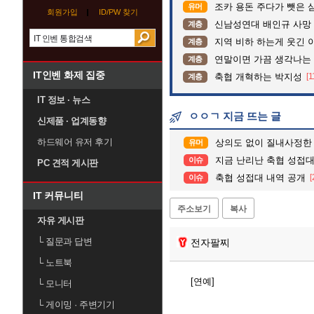
조카 용돈 주다가 뺏은 
유머
회원가입
ID/PW 찾기
신남성연대 배인규 사망 
계층
지역 비하 하는게 웃긴 
계층
연말이면 가끔 생각나는
계층
IT인벤 화제 집중
축협 개혁하는 박지성
[1
계층
IT 정보 · 뉴스
ㅇㅇㄱ 지금 뜨는 글
신제품 · 업계동향
하드웨어 유저 후기
상의도 없이 질내사정한
유머
지금 난리난 축협 성접대 첫 보도한 j
이슈
PC 견적 게시판
축협 성접대 내역 공개
[
이슈
IT 커뮤니티
주소보기
복사
자유 게시판
└
질문과 답변
전자팔찌
└
노트북
[연예]
└
모니터
└
게이밍 · 주변기기