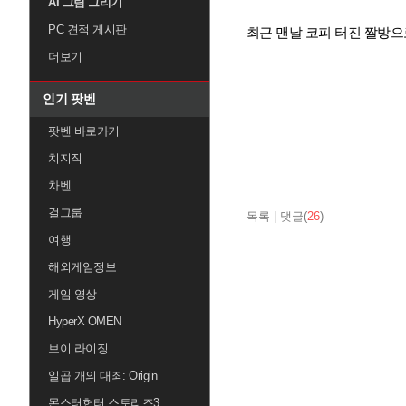
AI 그림 그리기
PC 견적 게시판
최근 맨날 코피 터진 짤방으
더보기
인기 팟벤
팟벤 바로가기
치지직
차벤
걸그룹
목록
|
댓글(
26
)
여행
해외게임정보
게임 영상
HyperX OMEN
브이 라이징
일곱 개의 대죄: Origin
몬스터헌터 스토리즈3