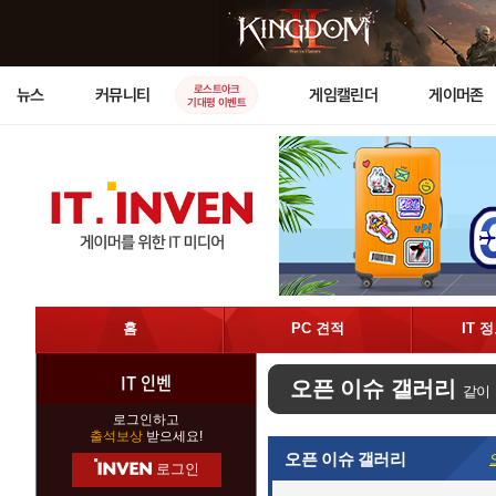
로스트아크
뉴스
커뮤니티
게임캘린더
게이머존
기대평 이벤트
홈
PC 견적
IT 
IT 인벤
오픈 이슈 갤러리
같이
로그인하고
출석보상
받으세요!
오픈 이슈 갤러리
로그인