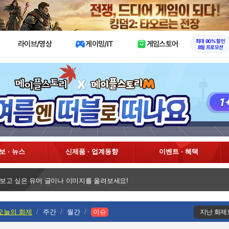
X
최대 90% 할인
라이브/영상
게이밍/IT
게임스토어
8월 프로모션
정보 · 뉴스
신제품 · 업계동향
이벤트 · 혜택
 보고 싶은 유머 글이나 이미지를 올려보세요!
오늘의 화제
주간
월간
이슈
지난 화제