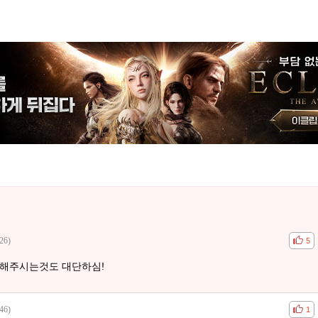
26)
공감
비공
5
해해주시는것도 대단하심!
46)
공감
비공
1