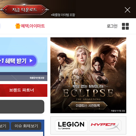
혜택.아이마트
로그인
인
벤
전
체
사
이
트
맵
브랜드 파트너
보기
이슈 화제보기