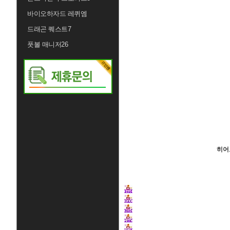
바이오하자드 레퀴엠
드래곤 퀘스트7
풋볼 매니저26
히어