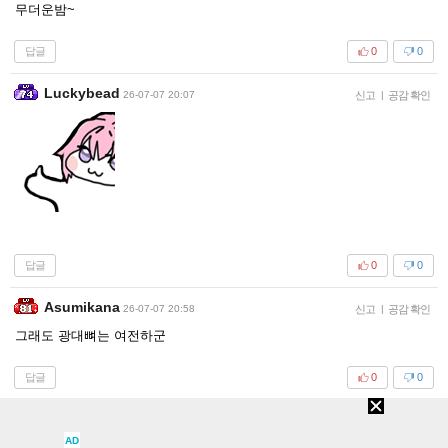
무더운밤~
답글
0
0
Luckybead
26-07-07 20:07
신고
|
공감 확인
답글
0
0
Asumikana
26-07-07 20:58
신고
|
공감 확인
그래도 광대뼈는 여전하군
답글
0
0
초콜릿브라운
26-07-09 21:27
신고
|
공감 확인
AD
ㅇㄷㅇㄷㅇㄷㅇㄷㅇㄷㅇㄷ