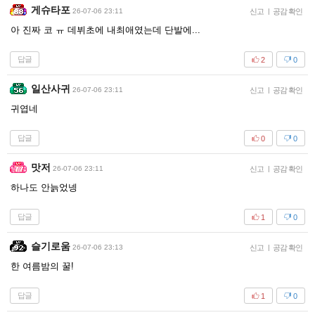
게슈타포
26-07-06 23:11
신고
|
공감 확인
아 진짜 코 ㅠ 데뷔초에 내최애였는데 단발에...
답글
2
0
일산사귀
26-07-06 23:11
신고
|
공감 확인
귀엽네
답글
0
0
맛저
26-07-06 23:11
신고
|
공감 확인
하나도 안늙었넹
답글
1
0
슬기로움
26-07-06 23:13
신고
|
공감 확인
한 여름밤의 꿀!
답글
1
0