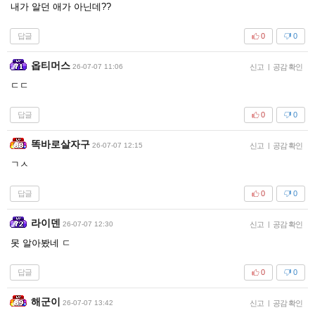
내가 알던 애가 아닌데??
답글
0
0
옵티머스
26-07-07 11:06
신고
|
공감 확인
ㄷㄷ
답글
0
0
똑바로살자구
26-07-07 12:15
신고
|
공감 확인
ㄱㅅ
답글
0
0
라이덴
26-07-07 12:30
신고
|
공감 확인
못 알아봤네 ㄷ
답글
0
0
해군이
26-07-07 13:42
신고
|
공감 확인