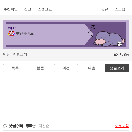
추천확인
신고
스팸신고
공유
스크랩
인벤러
부엔까미노
메뉴
인장보기
EXP 78%
목록
본문
이전
다음
댓글쓰기
댓글
(45)
등록순
|
최신순
새로고침