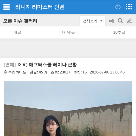
리니지 리마스터
인벤
오픈 이슈 갤러리
전체보기
공
검
글
지
색
내글
내 댓글
10추글
on/off
쓰
기
[연예]
ㅇㅎ) 애프터스쿨 레이나 근황
부엔까미노
댓글: 45 개
조회:
23017
추천:
16
2026-07-06 23:08:46