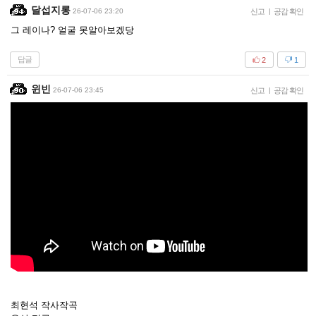
달섭지롱
26-07-06 23:20
신고
|
공감 확인
그 레이나? 얼굴 못알아보겠당
답글
2
1
윈빈
26-07-06 23:45
신고
|
공감 확인
최현석 작사작곡