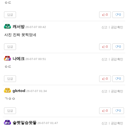
ㅇㄷ
답글
0
0
캐서방
26-07-07 00:42
신고
|
공감 확인
사진 진짜 못찍었네
답글
0
0
나메크
26-07-07 00:51
신고
|
공감 확인
ㅇㄷ
답글
0
0
gkrtod
26-07-07 01:34
신고
|
공감 확인
ㄱㅇㅇ
답글
0
0
슿펫잏승왓듷
26-07-07 01:47
신고
|
공감 확인