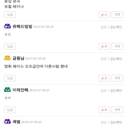
윤상 편곡
보컬 레이나
답글
1
0
유헤드빙빙
26-07-07 00:15
신고
|
공감 확인
ㅇㄷ
답글
0
0
금동님
26-07-07 00:30
신고
|
공감 확인
영화 페이스 오프급인데 다른사람 됐네
답글
2
0
이제안해
26-07-07 00:37
신고
|
공감 확인
ㅇㄷ
답글
0
0
곽범
26-07-07 00:42
신고
|
공감 확인