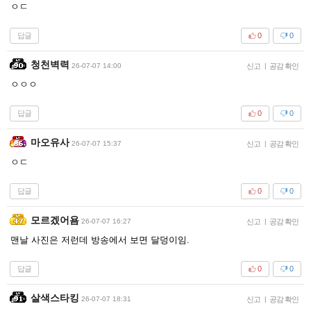
ㅇㄷ
답글
0
0
청천벽력
26-07-07 14:00
신고
|
공감 확인
ㅇㅇㅇ
답글
0
0
마오유사
26-07-07 15:37
신고
|
공감 확인
ㅇㄷ
답글
0
0
모르겠어욤
26-07-07 16:27
신고
|
공감 확인
맨날 사진은 저런데 방송에서 보면 달덩이임.
답글
0
0
살색스타킹
26-07-07 18:31
신고
|
공감 확인