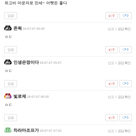
위고비 마운자로 만세~ 어쨋든 좋다
답글
0
0
존윅
26-07-07 05:05
신고
|
공감 확인
ㅇㄷ
답글
0
0
인생은깡이다
26-07-07 05:07
신고
|
공감 확인
ㅇㄷ
답글
0
0
빛로제
26-07-07 06:30
신고
|
공감 확인
ㅇㄷ
답글
0
0
차라마조프가
26-07-07 07:02
신고
|
공감 확인