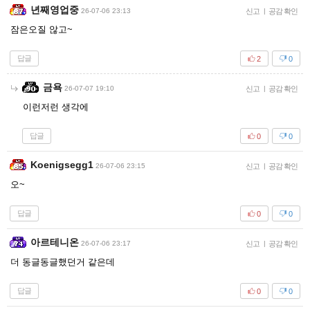
년째영업중
26-07-06 23:13
신고
|
공감 확인
잠은오질 않고~
답글
2
0
금욕
26-07-07 19:10
신고
|
공감 확인
이런저런 생각에
답글
0
0
Koenigsegg1
26-07-06 23:15
신고
|
공감 확인
오~
답글
0
0
아르테니온
26-07-06 23:17
신고
|
공감 확인
더 동글동글했던거 같은데
답글
0
0