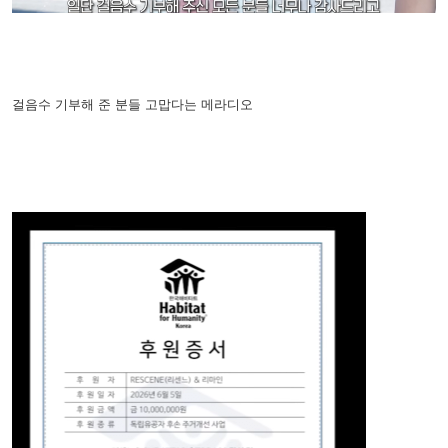
걸음수 기부해 준 분들 고맙다는 메라디오