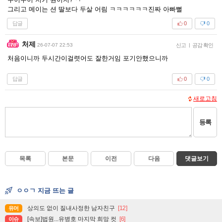
그리고 메이는 션 딸보다 두살 어림 ㅋㅋㅋㅋㅋㅋ진짜 아빠뻘
답글
0
0
처제
26-07-07 22:53
신고
|
공감 확인
처음이니까 두시간이걸렷어도 잘한거임 포기안했으니까
답글
0
0
새로고침
등록
목록
본문
이전
다음
댓글보기
ㅇㅇㄱ 지금 뜨는 글
상의도 없이 질내사정한 남자친구
[12]
유머
[속보]법원...유병호 마지막 희망 컷
[6]
이슈