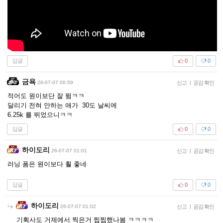
답글
0
0
금욕
26-07-07 00:59
신고
|
공감 확인
적어도 원이보단 잘 뜀ㅋㅋ
달리기 전혀 안하는 애가 30도 날씨에
6.25k 를 뛰었으니ㅋㅋ
답글
0
0
하이도리
26-07-07 01:01
신고
|
공감 확인
러닝 폼은 원이보다 훨 좋네
답글
0
0
하이도리
26-07-07 01:02
신고
|
공감 확인
기획사도 거제에서 찍은거 찝찝했나봄 ㅋㅋㅋㅋ