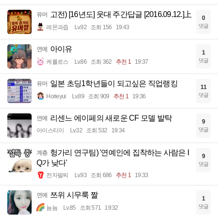
고전) [16년도] 웃대 주간답글 [2016.09.12.]上
유머
0
댓글
레몬과즙
Lv.92
조회 156
19:43
아이유
연예
1
댓글
케를로스
Lv.86
조회 362
추천 1
19:37
일본 초딩1학년들이 되고싶은 직업랭킹
유머
11
댓글
Horieyui
Lv.89
조회 909
추천 1
19:36
리센느 에이페의 새로운 CF 모델 발탁
연예
9
댓글
아이스티이
Lv.32
조회 532
19:34
헝가리 연구팀) '연예인에 집착하는 사람은 I
계층
9
Q가 낮다'
댓글
전자팔찌
Lv.93
조회 686
추천 1
19:33
쯔위 시무룩 짤
연예
1
댓글
뇸뇸
Lv.85
조회 571
19:32