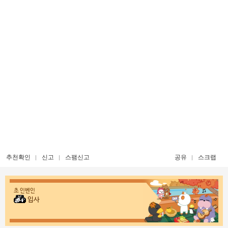
추천확인
신고
스팸신고
공유
스크랩
초 인벤인
입사