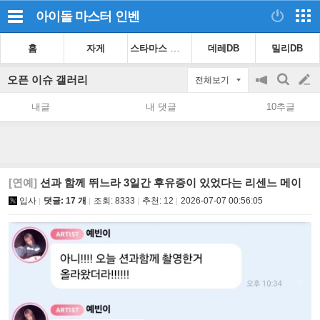
아이돌 마스터
인벤
스타마스 가이드
홈
자게
데레DB
밀리DB
오픈 이슈 갤러리
전체보기
공
검
글
지
색
내글
내 댓글
10추글
on/off
쓰
기
[연예]
션과 함께 뛰느라 3일간 후유증이 있었다는 리센느 메이
입사
댓글: 17 개
조회:
8333
추천:
12
2026-07-07 00:56:05