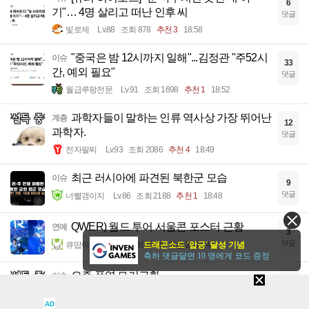
6
기"… 4명 살리고 떠난 인후 씨
댓글
빛로제
Lv.88
조회 878
추천 3
18:58
"중국은 밤 12시까지 일해"...김정관 "주52시
이슈
33
간, 예외 필요"
댓글
월급루팡전문
Lv.91
조회 1698
추천 1
18:52
과학자들이 말하는 인류 역사상 가장 뛰어난
계층
12
과학자.
댓글
전자팔찌
Lv.93
조회 2086
추천 4
18:49
최근 러시아에 파견된 북한군 모습
이슈
9
댓글
너빨갱이지
Lv.86
조회 2188
추천 1
18:48
QWER) 월드 투어 서울콘 포스터 근황
연예
3
댓글
큐땁이알
Lv.88
조회 1044
추천 2
18:48
드래곤소드 '압긍' 달성 기념
축하 댓글달면 10 명에게 코드 증정
요즘 폭염 모기근황.
이슈
10
댓글
전자팔찌
Lv.93
조회 2686
18:45
AD