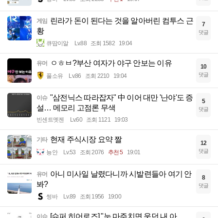
린라가 돈이 된다는 것을 알아버린 컴투스 근
게임
7
황
댓글
큐땁이알
Lv.88
조회 1582
19:04
ㅇㅎㅂ?부산 여자가 야구 안보는 이유
유머
10
댓글
풀소유
Lv.86
조회 2210
19:04
"삼전닉스 따라잡자" 中 이어 대만 '난야'도 증
이슈
5
설… 메모리 고점론 무색
댓글
빈센트멧젠
Lv.60
조회 1121
19:03
현재 주식시장 요약 짤
기타
12
댓글
뇽안
Lv.53
조회 2076
추천 5
19:01
아니 미사일 날렸다니까 시발련들아 여기 안
유머
8
봐?
댓글
썽바
Lv.89
조회 1956
19:00
[슈퍼 히어로즈] "눈 마주치면 웃던 내 아
이슈