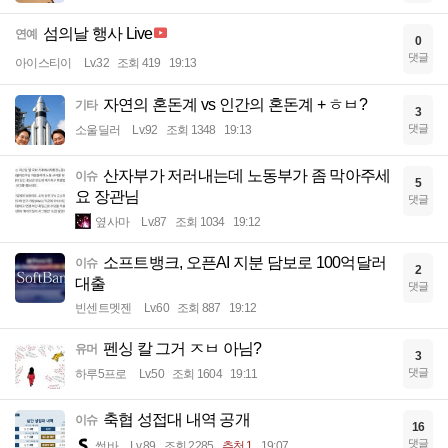
섬의날 행사 Live
연예
0
댓글
아이스티이
Lv.32
조회 419
19:13
자연의 혼돈계 vs 인간의 혼돈계 + ㅎㅂ?
기타
3
댓글
소울딜러
Lv.92
조회 1348
19:13
산자부가 저러내는데 노동부가 좀 막아주세
이슈
5
요 장관님
댓글
옆사마
Lv.87
조회 1034
19:12
소프트뱅크, 오픈AI 지분 담보로 100억달러
이슈
2
대출
댓글
빈센트멧젠
Lv.60
조회 887
19:12
펜싱 칼 그거 ㅈㅂ 아님?
유머
3
댓글
하루5프로
Lv.50
조회 1604
19:11
축협 성접대 내역 공개
이슈
16
댓글
썽바
Lv.89
조회 2285
추천 1
19:07