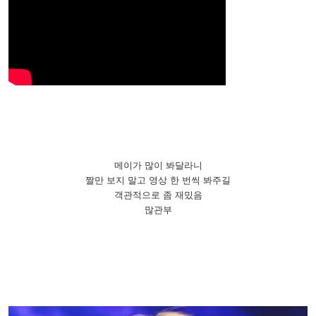
메이가 많이 봐달라니
짤만 보지 말고 영상 한 번씩 봐주길
객관적으로 좀 재밌음
많관부