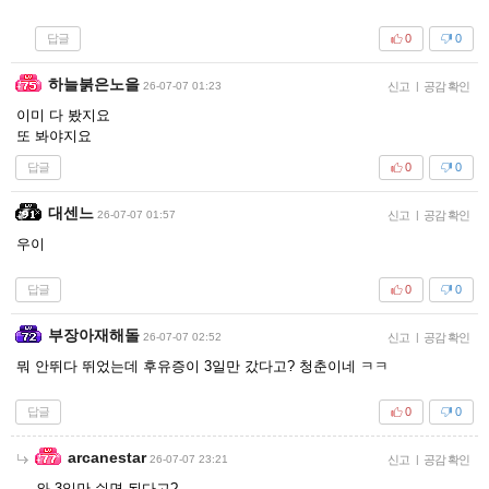
답글
0
0
하늘붉은노을
26-07-07 01:23
신고
|
공감 확인
이미 다 봤지요
또 봐야지요
답글
0
0
대센느
26-07-07 01:57
신고
|
공감 확인
우이
답글
0
0
부장아재해돌
26-07-07 02:52
신고
|
공감 확인
뭐 안뛰다 뛰었는데 후유증이 3일만 갔다고? 청춘이네 ㅋㅋ
답글
0
0
arcanestar
26-07-07 23:21
신고
|
공감 확인
와 3일만 쉬면 된다고?