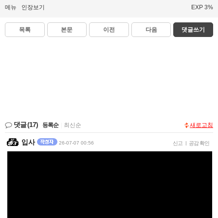
메뉴
인장보기
EXP 3%
목록
본문
이전
다음
댓글쓰기
댓글
(17)
등록순
|
최신순
새로고침
입사
26-07-07 00:56
신고
|
공감 확인