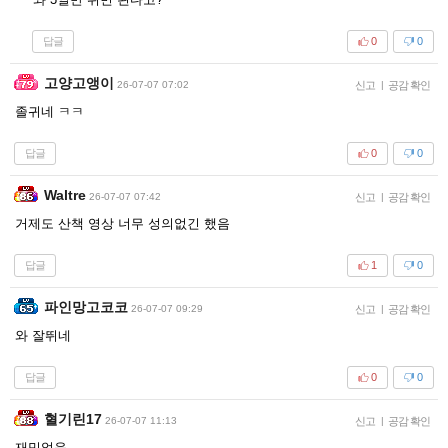
답글
0
0
고양고앵이
26-07-07 07:02
신고
|
공감 확인
졸귀네 ㅋㅋ
답글
0
0
Waltre
26-07-07 07:42
신고
|
공감 확인
거제도 산책 영상 너무 성의없긴 했음
답글
1
0
파인망고코코
26-07-07 09:29
신고
|
공감 확인
와 잘뛰네
답글
0
0
혈기린17
26-07-07 11:13
신고
|
공감 확인
재밌었음