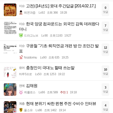
고전) [14년도] 웃대 주간답글 [2014.02.17.]
이슈
0
댓글
레몬과즙
Lv.92
조회 366
19:28
한국 양궁 컴파운드는 외국인 감독 데려왔다
이슈
7
더니
댓글
드라고노브
Lv.90
조회 1183
19:27
구윤철 "기초·퇴직연금 개편 방 안 조만간 발
이슈
12
표
댓글
Nozdormu
Lv.90
조회 635
19:25
충청인이 극대노 할때 쓰는말
유머
10
댓글
하루5프로
Lv.50
조회 1253
19:22
김채원
연예
3
댓글
케를로스
Lv.86
조회 589
추천 1
19:18
현재 분위기 싸한 뮌헨 주전 수비수 인터뷰
계층
4
댓글
풀소유
Lv.86
조회 1462
19:14