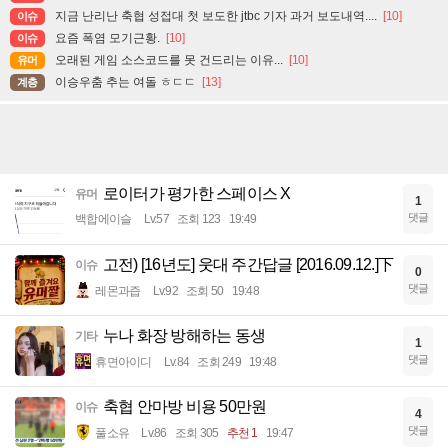
지금 난리난 축협 성접대 첫 보도한 jtbc 기자 과거 보도내역....
[10]
이슈
요즘 폭염 모기근황.
[10]
이슈
오래된 게임 소스코드를 못 건드리는 이유...
[10]
유머
이승우춤 추는 여돌 ㅎㄷㄷ
[13]
계층
로이터가 평가한 스페이스 X
유머
1
댓글
백합에이슬
Lv.57
조회 123
19:49
고전) [16년도] 웃대 주간답글 [2016.09.12.]下
이슈
0
댓글
레몬과즙
Lv.92
조회 50
19:48
누나 화장 방해하는 동생
기타
1
댓글
휴면아이디
Lv.84
조회 249
19:48
축협 안마방 비용 50만원
이슈
4
댓글
풀소유
Lv.86
조회 305
추천 1
19:47