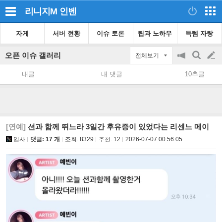
리니지M
인벤
자게
서버 현황
이슈 토론
팁과 노하우
득템 자랑
오픈 이슈 갤러리
전체보기
공
검
글
지
색
내글
내 댓글
10추글
on/off
쓰
기
[연예]
션과 함께 뛰느라 3일간 후유증이 있었다는 리센느 메이
입사
댓글: 17 개
조회:
8329
추천:
12
2026-07-07 00:56:05