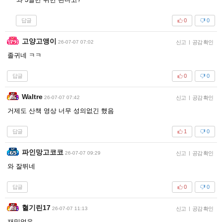
답글
0
0
고양고앵이
26-07-07 07:02
신고
|
공감 확인
졸귀네 ㅋㅋ
답글
0
0
Waltre
26-07-07 07:42
신고
|
공감 확인
거제도 산책 영상 너무 성의없긴 했음
답글
1
0
파인망고코코
26-07-07 09:29
신고
|
공감 확인
와 잘뛰네
답글
0
0
혈기린17
26-07-07 11:13
신고
|
공감 확인
재밌었음