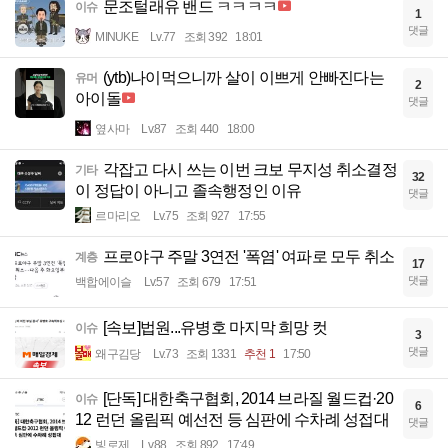
문조털래유 밴드 ㅋㅋㅋㅋ
이슈
1
댓글
MINUKE
Lv.77
조회 392
18:01
(ytb)나이먹으니까 살이 이쁘게 안빠진다는
유머
2
아이돌
댓글
옆사마
Lv.87
조회 440
18:00
각잡고 다시 쓰는 이번 크보 무지성 취소결정
기타
32
이 정답이 아니고 졸속행정인 이유
댓글
르마리오
Lv.75
조회 927
17:55
프로야구 주말 3연전 '폭염' 여파로 모두 취소
계층
17
댓글
백합에이슬
Lv.57
조회 679
17:51
[속보]법원...유병호 마지막 희망 컷
이슈
3
댓글
왜구김당
Lv.73
조회 1331
추천 1
17:50
[단독] 대한축구협회, 2014 브라질 월드컵·20
이슈
6
12 런던 올림픽 예선전 등 심판에 수차례 성접대
댓글
빛로제
Lv.88
조회 892
17:49