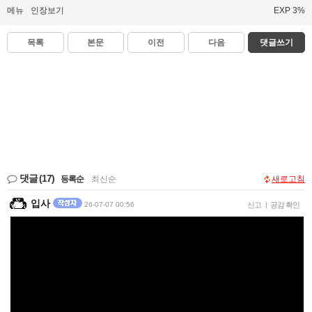
메뉴
인장보기
EXP 3%
목록
본문
이전
다음
댓글쓰기
댓글
(17)
등록순
|
최신순
새로고침
입사
26-07-07 00:56
신고
|
공감 확인