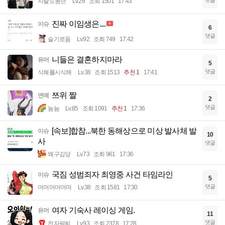
지랄도풍년
Lv.26
조회 1501
17:43
진짜 이임생은....
이슈
6
댓글
슬기로움
Lv.92
조회 749
17:42
니들은 결혼하지마라
유머
5
댓글
식혜를시식해
Lv.38
조회 1513
추천 1
17:41
쯔위 짤
연예
2
댓글
뇸뇸
Lv.85
조회 1091
추천 1
17:36
[속보]합참...북한 동해상으로 미상 발사체 발
이슈
10
사
댓글
왜구김당
Lv.73
조회 961
17:36
국짐 성범죄자 최영중 사건 타임라인
이슈
5
댓글
머머머머머며
Lv.38
조회 1581
17:30
여자 기숙사 레이싱 게임.
유머
11
댓글
전자팔찌
Lv.93
조회 2378
17:28