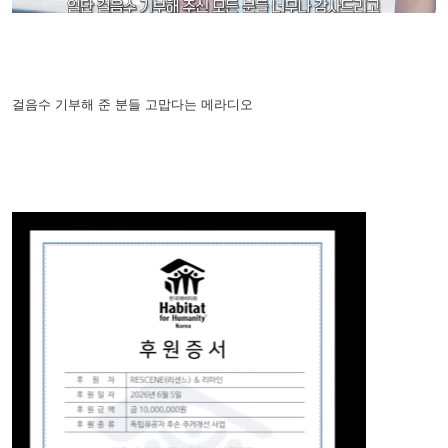
걸음수 기부해 준 분들 고맙다는 메라디오