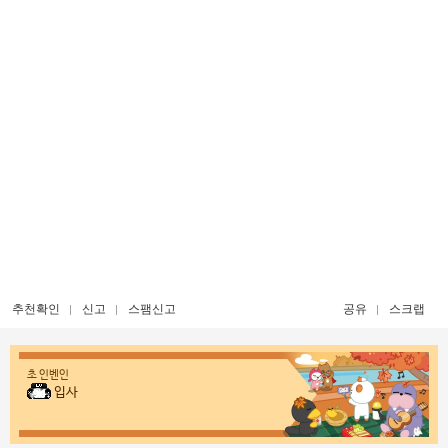
추천확인
신고
스팸신고
공유
스크랩
초 인벤인
입사