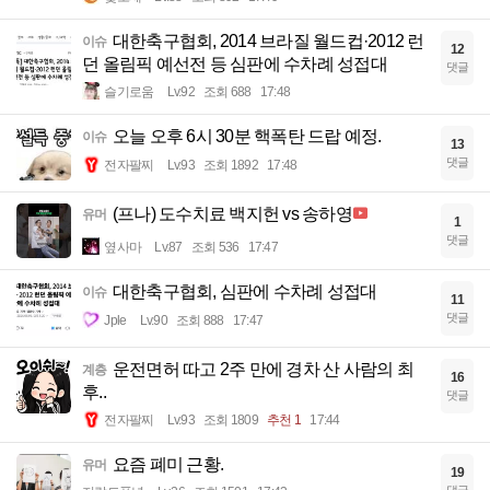
대한축구협회, 2014 브라질 월드컵·2012 런
이슈
12
던 올림픽 예선전 등 심판에 수차례 성접대
댓글
슬기로움
Lv.92
조회 688
17:48
오늘 오후 6시 30분 핵폭탄 드랍 예정.
이슈
13
댓글
전자팔찌
Lv.93
조회 1892
17:48
(프나) 도수치료 백지헌 vs 송하영
유머
1
댓글
옆사마
Lv.87
조회 536
17:47
대한축구협회, 심판에 수차례 성접대
이슈
11
댓글
Jple
Lv.90
조회 888
17:47
운전면허 따고 2주 만에 경차 산 사람의 최
계층
16
후..
댓글
전자팔찌
Lv.93
조회 1809
추천 1
17:44
요즘 폐미 근황.
유머
19
댓글