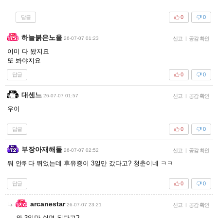
답글
0
0
하늘붉은노을
26-07-07 01:23
신고
|
공감 확인
이미 다 봤지요
또 봐야지요
답글
0
0
대센느
26-07-07 01:57
신고
|
공감 확인
우이
답글
0
0
부장아재해돌
26-07-07 02:52
신고
|
공감 확인
뭐 안뛰다 뛰었는데 후유증이 3일만 갔다고? 청춘이네 ㅋㅋ
답글
0
0
arcanestar
26-07-07 23:21
신고
|
공감 확인
와 3일만 쉬면 된다고?