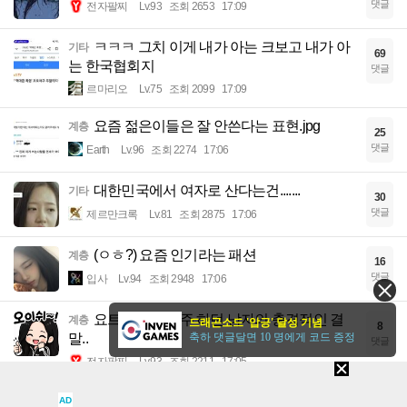
댓글
전자팔찌
Lv.93
조회 2653
17:09
ㅋㅋㅋ 그치 이게 내가 아는 크보고 내가 아
기타
69
는 한국협회지
댓글
르마리오
Lv.75
조회 2099
17:09
요즘 젊은이들은 잘 안쓴다는 표현.jpg
계층
25
댓글
Earth
Lv.96
조회 2274
17:06
대한민국에서 여자로 산다는건.......
기타
30
댓글
제르만크록
Lv.81
조회 2875
17:06
(ㅇㅎ?) 요즘 인기라는 패션
계층
16
댓글
입사
Lv.94
조회 2948
17:06
요트로 세계일주 하던 남자의 충격적인 결
계층
드래곤소드 '압긍' 달성 기념
8
말..
축하 댓글달면 10 명에게 코드 증정
댓글
전자팔찌
Lv.93
조회 2211
17:05
isa/pbr 세법
이슈
AD
4