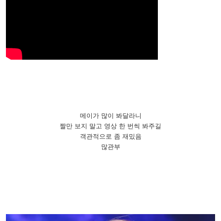
메이가 많이 봐달라니
짤만 보지 말고 영상 한 번씩 봐주길
객관적으로 좀 재밌음
많관부