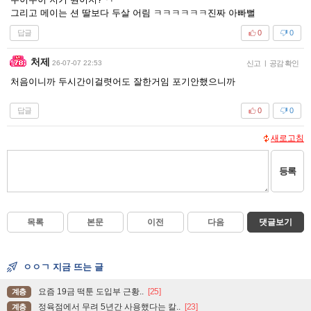
그리고 메이는 션 딸보다 두살 어림 ㅋㅋㅋㅋㅋㅋ진짜 아빠뻘
답글
0
0
처제
26-07-07 22:53
신고
|
공감 확인
처음이니까 두시간이걸렷어도 잘한거임 포기안했으니까
답글
0
0
새로고침
등록
목록
본문
이전
다음
댓글보기
ㅇㅇㄱ 지금 뜨는 글
요즘 19금 떡툰 도입부 근황..
[25]
계층
정육점에서 무려 5년간 사용했다는 칼..
[23]
계층