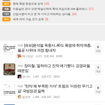
현재 폭염 한장으로 요약
[20]
유머
미용실만 갔다 오면 떡실신하여 학대 의심으로 cctv 돌려보니
[17]
계층
신입사원이 타고 온 차 가지고 머라하는 상사들
[10]
기타
세계 여자 가슴 크기 순위
[8]
유머
[속보]윤석열 옥중서..40도 폭염에 취약계층,
이슈
6
올공 시위대 걱정 힘내쟈
댓글
왜구김당
Lv.73
조회 344
18:06
장마철, '잘하라고 진작 얘기했다. 강경파들
이슈
3
때문임'
댓글
옆사마
Lv.87
조회 472
18:03
"탄약 왜 부족한 거야" 트럼프 '이란전 무기고
이슈
8
갈' 국방장관 질책
댓글
빛로제
Lv.88
조회 447
18:03