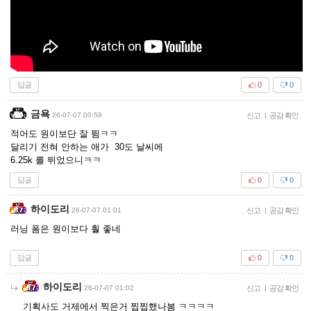
답글
0
0
금욕
26-07-07 00:59
신고
|
공감 확인
적어도 원이보단 잘 뜀ㅋㅋ
달리기 전혀 안하는 애가 30도 날씨에
6.25k 를 뛰었으니ㅋㅋ
답글
0
0
하이도리
26-07-07 01:01
신고
|
공감 확인
러닝 폼은 원이보다 훨 좋네
답글
0
0
하이도리
26-07-07 01:02
신고
|
공감 확인
기획사도 거제에서 찍은거 찝찝했나봄 ㅋㅋㅋㅋ