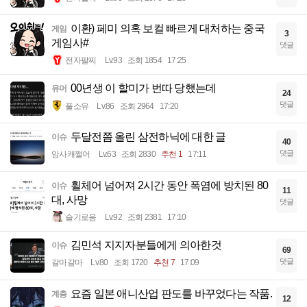
이환) 페미 의혹 보컬 빠르게 대처하는 중국
게임
3
게임사#
댓글
전자팔찌
Lv.93
조회 1854
17:25
00년생 이 할미가 번따 당했는데
유머
24
댓글
풀소유
Lv.86
조회 2964
17:20
두달전쯤 올린 삼전하닉에 대한 글
이슈
40
댓글
암사캐쩔어
Lv.63
조회 2830
추천 1
17:11
휠체어 넘어져 2시간 동안 폭염에 방치된 80
이슈
11
대, 사망
댓글
슬기로움
Lv.92
조회 2381
17:10
김민석 지지자분들에게 의아한것
이슈
69
댓글
갈마갈마
Lv.80
조회 1720
추천 7
17:09
요즘 일본 애니산업 판도를 바꾸었다는 작품.
계층
12