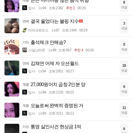
은근 마니아층 많은 음식 취향
계층
8
댓글
입사
Lv.94
조회 2382
추천 1
00:29
결국 울었다는 블핑 지수
연예
3
댓글
라라크로포드
Lv.87
조회 1944
00:29
출석체크 안해슴?
기타
0
댓글
사실난라쿤
Lv.89
조회 697
추천 4
00:28
김채연 어제 자 오션월드
연예
10
댓글
입사
Lv.94
조회 2851
00:27
27,000원어치 곱창 2인분 양
계층
0
댓글
입사
Lv.94
조회 2155
00:25
오늘로써 완벽히 증명된 거
계층
11
댓글
입사
Lv.94
조회 3011
00:22
통영 살인사건 현상금 1억
이슈
6