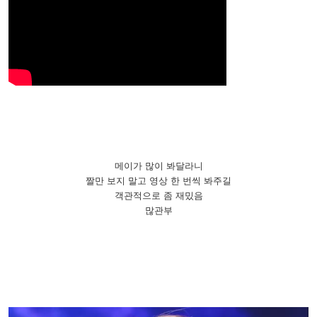
메이가 많이 봐달라니
짤만 보지 말고 영상 한 번씩 봐주길
객관적으로 좀 재밌음
많관부