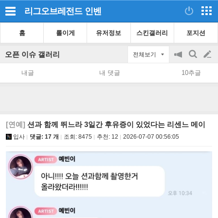
리그오브레전드
인벤
홈
롤이게
유저정보
스킨갤러리
포지션
오픈 이슈 갤러리
전체보기
공
검
글
지
색
내글
내 댓글
10추글
on/off
쓰
기
[연예]
션과 함께 뛰느라 3일간 후유증이 있었다는 리센느 메이
입사
댓글: 17 개
조회:
8475
추천:
12
2026-07-07 00:56:05