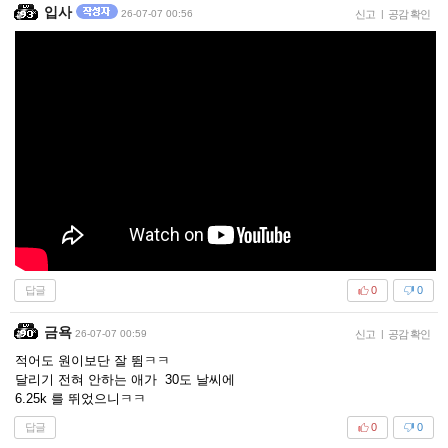
입사
26-07-07 00:56
신고
|
공감 확인
답글
0
0
금욕
26-07-07 00:59
신고
|
공감 확인
적어도 원이보단 잘 뜀ㅋㅋ
달리기 전혀 안하는 애가 30도 날씨에
6.25k 를 뛰었으니ㅋㅋ
답글
0
0