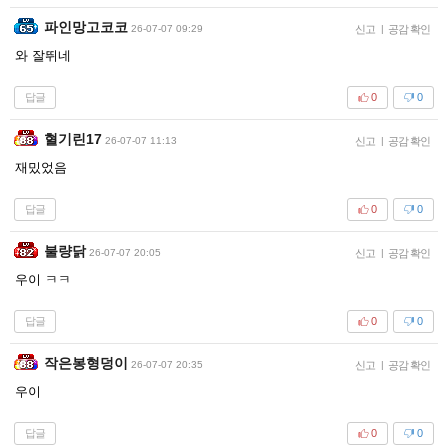
파인망고코코
26-07-07 09:29
신고
|
공감 확인
와 잘뛰네
답글
0
0
혈기린17
26-07-07 11:13
신고
|
공감 확인
재밌었음
답글
0
0
불량닭
26-07-07 20:05
신고
|
공감 확인
우이 ㅋㅋ
답글
0
0
작은봉형덩이
26-07-07 20:35
신고
|
공감 확인
우이
답글
0
0