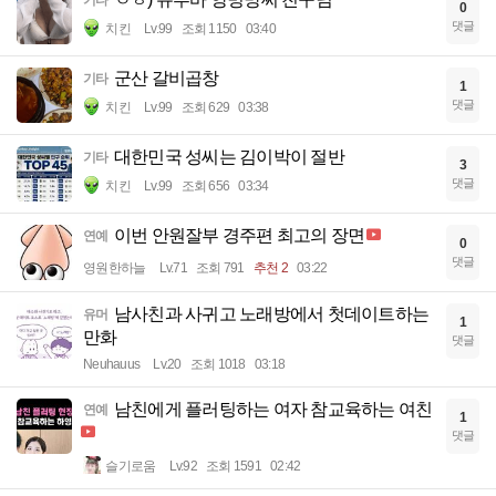
0
댓글
치킨
Lv.99
조회 1150
03:40
군산 갈비곱창
기타
1
댓글
치킨
Lv.99
조회 629
03:38
대한민국 성씨는 김이박이 절반
기타
3
댓글
치킨
Lv.99
조회 656
03:34
이번 안원잘부 경주편 최고의 장면
연예
0
댓글
영원한하늘
Lv.71
조회 791
추천 2
03:22
남사친과 사귀고 노래방에서 첫데이트하는
유머
1
만화
댓글
Neuhauus
Lv.20
조회 1018
03:18
남친에게 플러팅하는 여자 참교육하는 여친
연예
1
댓글
슬기로움
Lv.92
조회 1591
02:42