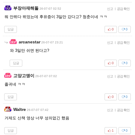
부장아재해돌
26-07-07 02:52
신고
|
공감 확인
뭐 안뛰다 뛰었는데 후유증이 3일만 갔다고? 청춘이네 ㅋㅋ
답글
0
0
arcanestar
26-07-07 23:21
신고
|
공감 확인
와 3일만 쉬면 된다고?
답글
0
0
고양고앵이
26-07-07 07:02
신고
|
공감 확인
졸귀네 ㅋㅋ
답글
0
0
Waltre
26-07-07 07:42
신고
|
공감 확인
거제도 산책 영상 너무 성의없긴 했음
답글
1
0