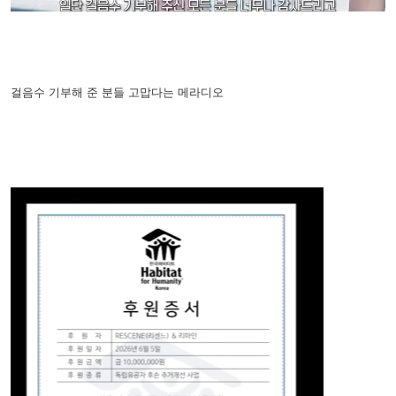
걸음수 기부해 준 분들 고맙다는 메라디오