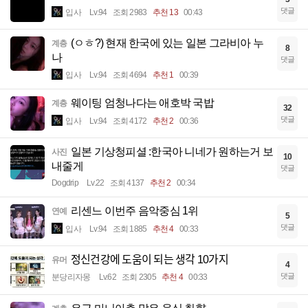
댓글
입사
Lv.94
조회 2983
추천 13
00:43
(ㅇㅎ?) 현재 한국에 있는 일본 그라비아 누
계층
8
나
댓글
입사
Lv.94
조회 4694
추천 1
00:39
웨이팅 엄청나다는 애호박 국밥
계층
32
댓글
입사
Lv.94
조회 4172
추천 2
00:36
일본 기상청피셜 :한국아 니네가 원하는거 보
사진
10
내줄게
댓글
Dogdrip
Lv.22
조회 4137
추천 2
00:34
리센느 이번주 음악중심 1위
연예
5
댓글
입사
Lv.94
조회 1885
추천 4
00:33
정신건강에 도움이 되는 생각 10가지
유머
4
댓글
분당리자몽
Lv.62
조회 2305
추천 4
00:33