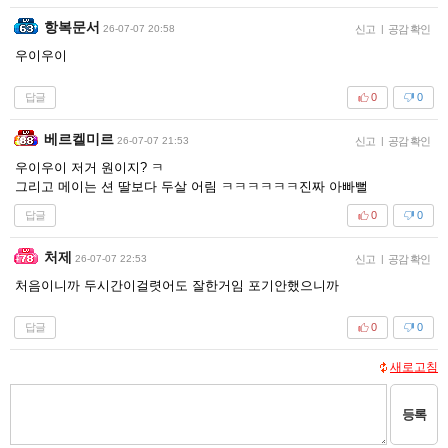
항복문서
26-07-07 20:58
신고
|
공감 확인
우이우이
답글
0
0
베르켈미르
26-07-07 21:53
신고
|
공감 확인
우이우이 저거 원이지? ㅋ
그리고 메이는 션 딸보다 두살 어림 ㅋㅋㅋㅋㅋㅋ진짜 아빠뻘
답글
0
0
처제
26-07-07 22:53
신고
|
공감 확인
처음이니까 두시간이걸렷어도 잘한거임 포기안했으니까
답글
0
0
새로고침
등록