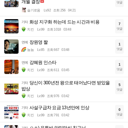
개월 결장
댓글
슬기로움
Lv.92
조회 256
04:21
화성 지구화 하는데 드는 시간과 비용
기타
7
댓글
치킨
Lv.99
조회 1018
03:48
장원영 짤
연예
1
댓글
뇸뇸
Lv.85
조회 667
03:48
강혜원 인스타
연예
1
댓글
치킨
Lv.99
조회 611
03:45
당신이 300년전 왕으로 태어났다면 받았을
기타
5
밥상
댓글
치킨
Lv.99
조회 976
03:42
사설구급차 요금 13년만에 인상
기타
0
댓글
치킨
Lv.99
조회 791
03:42
ㅇㅎ) 유투바 앙밍망씨 친구님
기타