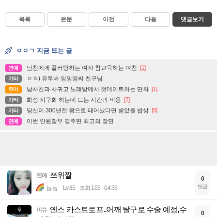
목록
본문
이전
다음
댓글보기
ㅇㅇㄱ 지금 뜨는 글
남친에게 플러팅하는 여자 참교육하는 여친
[1]
연예
ㅇㅎ) 유투바 앙밍망씨 친구님
기타
남사친과 사귀고 노래방에서 첫데이트하는 만화
[1]
유머
화성 지구화 하는데 드는 시간과 비용
[7]
기타
당신이 300년전 왕으로 태어났다면 받았을 밥상
[5]
기타
이번 안원잘부 경주편 최고의 장면
연예
쯔위짤
연예
0
댓글
뇸뇸
Lv.85
조회 105
04:35
옌스 카스트로프..어깨 탈구로 수술 예정,수
이슈
0