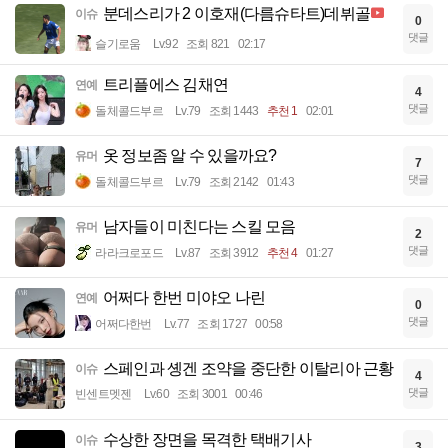
분데스리가 2 이호재(다름슈타트)데뷔골
이슈
0
댓글
슬기로움
Lv.92
조회 821
02:17
트리플에스 김채연
연예
4
댓글
돌체콜드부르
Lv.79
조회 1443
추천 1
02:01
옷 정보좀 알 수 있을까요?
유머
7
댓글
돌체콜드부르
Lv.79
조회 2142
01:43
남자들이 미친다는 스킬 모음
유머
2
댓글
라라크로포드
Lv.87
조회 3912
추천 4
01:27
어쩌다 한번 미야오 나린
연예
0
댓글
어쩌다한번
Lv.77
조회 1727
00:58
스페인과 솅겐 조약을 중단한 이탈리아 근황
이슈
4
댓글
빈센트멧젠
Lv.60
조회 3001
00:46
수상한 장면을 목격한 택배기사
이슈
3