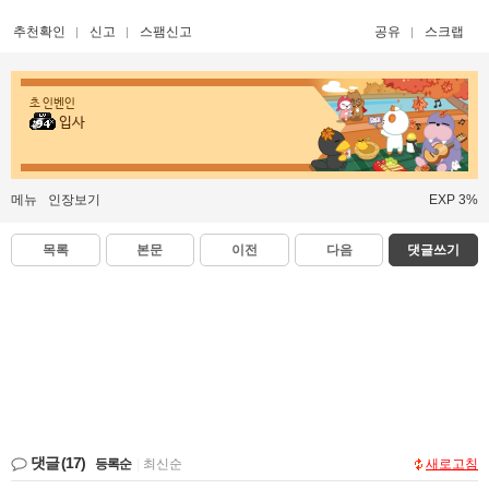
추천확인
신고
스팸신고
공유
스크랩
초 인벤인
입사
메뉴
인장보기
EXP 3%
목록
본문
이전
다음
댓글쓰기
댓글
(17)
등록순
|
최신순
새로고침