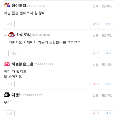
하이도리
26-07-07 01:01
신고
|
공감 확인
러닝 폼은 원이보다 훨 좋네
답글
0
0
하이도리
26-07-07 01:02
신고
|
공감 확인
기획사도 거제에서 찍은거 찝찝했나봄 ㅋㅋㅋㅋ
답글
0
0
하늘붉은노을
26-07-07 01:23
신고
|
공감 확인
이미 다 봤지요
또 봐야지요
답글
0
0
대센느
26-07-07 01:57
신고
|
공감 확인
우이
답글
0
0