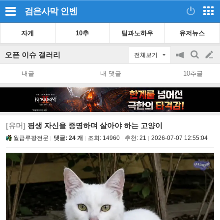
검은사막
인벤
자게
10추
팁과노하우
유저뉴스
오픈 이슈 갤러리
전체보기
공
검
글
지
색
내글
내 댓글
10추글
on/off
쓰
기
[유머]
평생 자신을 증명하며 살아야 하는 고양이
월급루팡전문
댓글: 24 개
조회:
14960
추천:
21
2026-07-07 12:55:04