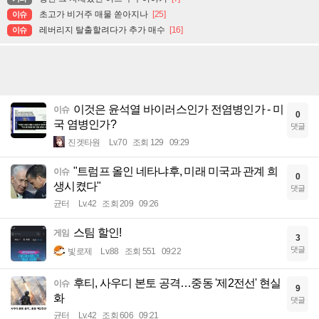
초고가 비거주 매물 쏟아지나
[25]
이슈
레버리지 탈출할려다가 추가 매수
[16]
이슈
이것은 윤석열 바이러스인가 전염병인가 - 미
이슈
0
국 염병인가?
댓글
진겟타원
Lv.70
조회 129
09:29
"트럼프 올인 네타냐후, 미래 미국과 관계 희
이슈
0
생시켰다"
댓글
균터
Lv.42
조회 209
09:26
스팀 할인!
게임
3
댓글
빛로제
Lv.88
조회 551
09:22
후티, 사우디 본토 공격…중동 '제2전선' 현실
이슈
9
화
댓글
균터
Lv.42
조회 606
09:21