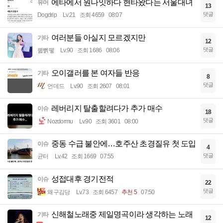
에타에서 원나잇하다 현타왔다는 서울대녀
유머
13
댓글
Dogdrip
Lv.21
조회 4659
08:07
여러분들 아실지 모르겠지만
기타
12
댓글
꿻뻵뗗
Lv.90
조회 1686
08:06
오이갤러를 본 여자들 반응
기타
8
댓글
언데드
Lv.90
조회 2607
08:01
레버리지 탈출할려다가 추가 매수
이슈
18
댓글
Nozdormu
Lv.90
조회 3601
08:00
중동 수급 불안에…호주산 초경질유 첫 도입
이슈
4
댓글
균터
Lv.42
조회 1669
07:55
성접대후 경기전적
이슈
22
댓글
왜구김당
Lv.73
조회 6457
추천 5
07:50
신해철노래중 제일명곡이라 생각하는 노래
기타
12