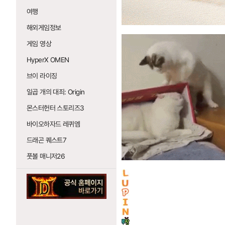
여행
해외게임정보
게임 영상
HyperX OMEN
브이 라이징
일곱 개의 대죄: Origin
몬스터헌터 스토리즈3
바이오하자드 레퀴엠
드래곤 퀘스트7
풋볼 매니저26