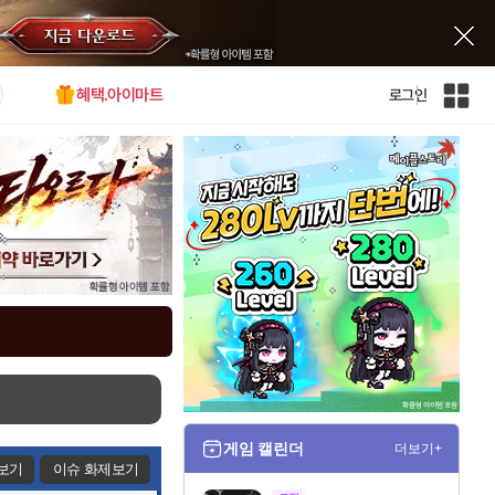
혜택.아이마트
로그인
인
벤
전
체
사
이
트
맵
게임 캘린더
더보기+
보기
이슈 화제보기