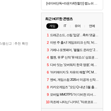
[네이버단독+라운지4천할인] 랩노쉬 프로틴 드링크 퍼펙트 350ml 5종 혼합 30개 제로슈거 단백질음료
최근 HOT한 콘텐츠
게임
IT
유머
연예
1
드래곤소드, 스팀 '압긍'…축하 댓글 달고 게임 코드 받자!
2
이번 주 출시! 게임프리크 신작, '비스트 오브 리인카네이션'
스팸신고
추천 확인
3
가레나·포켓페어, ‘팰월드 온라인’ 2026년 출시 예고
4
웹젠, 뮤 IP 신작 '뮤 테오스' 상표권 출원
5
디바 잇는 '오버워치 한국 영웅', 메카 파일럿 디몬 나온다
6
‘아키에이지 S: 자유의 해협’ PC MMORPG로 개발한다
7
엔씨, 게임스컴 2026서 미공개 신작 최초 공개
8
카카오게임즈 "오딘 Q 내년 1월 출시, 연기는 없다"
9
모바일 MMOTPS '더 디비전 리서전스', 6일 스팀에도 출시
10
차조에 나타난 '니키타', "타르코프 PvE 프레스티지 연내 출시 목표"