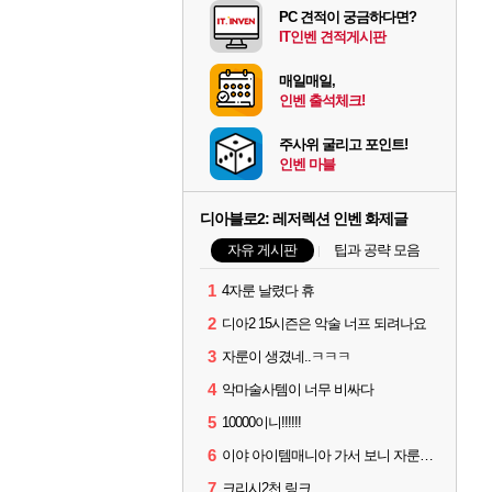
PC 견적이 궁금하다면?
IT인벤 견적게시판
매일매일,
인벤 출석체크!
주사위 굴리고 포인트!
인벤 마블
디아블로2: 레저렉션 인벤 화제글
자유 게시판
팁과 공략 모음
1
4자룬 날렸다 휴
2
디아2 15시즌은 악술 너프 되려나요
3
자룬이 생겼네..ㅋㅋㅋ
4
악마술사템이 너무 비싸다
5
10000이니!!!!!!
6
이야 아이템매니아 가서 보니 자룬이 뭐 3~4000원 하네요?
7
크리시2천 링크