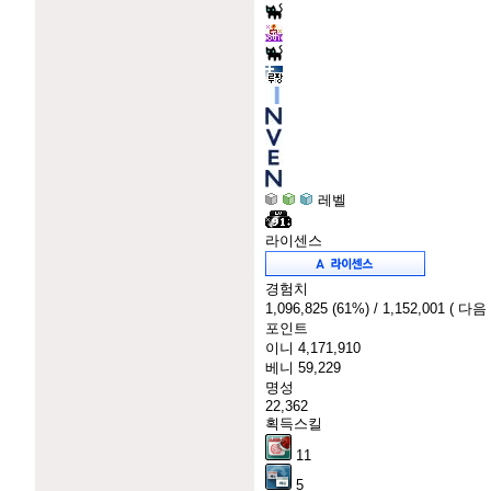
레벨
라이센스
경험치
1,096,825
(61%)
/ 1,152,001
( 다음
포인트
이니
4,171,910
베니
59,229
명성
22,362
획득스킬
11
5