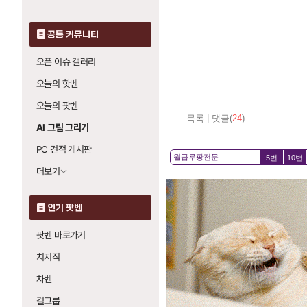
공통 커뮤니티
오픈 이슈 갤러리
오늘의 핫벤
오늘의 팟벤
목록
|
댓글(
24
)
AI 그림 그리기
PC 견적 게시판
5번
10번
더보기
인기 팟벤
팟벤 바로가기
치지직
차벤
걸그룹