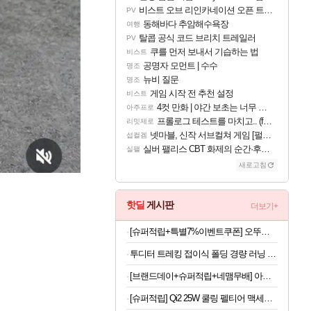
비스트 오브 리인카네이션 오픈 트레일러
PV
동해바다 추암해수욕장
여행
탈콥 공식 코드 브리치 트레일러
PV
쿠를 먼저 보내서 기습하는 법
비스트
공명자 모먼트 | 수수
명조
뉴비 질문
명조
게임 시작 전 추천 설정
비스트
4컷 만화 | 야간 보초는 너무 힘들어
아주프로
프롤로그 테스트를 마치고.. (feat. 리아)
리밋제로
넷마블, 신작 서브컬쳐 게임 [펄 인 블루] 티저 사이트 오픈
섭컬겜
실버 팰리스 CBT 화제의 순간·후기 모음
실팰
새로고침
핫딜
게시판
더보기+
[슈퍼적립+특별7%이벤트쿠폰] 오뚜기 참깨라면 큰컵라면 110g, 12개 [원산지:상세설명에 표시]
투디터 트레킹 접이식 폴딩 경량 러닝 편광 선글라스 마라톤 가벼운 운전 자외선차단
[브랜드데이+슈퍼적립+네맴무배] 아디다스 프리미엄 푸쉬업바 팔굽혀펴기 기구 가슴 운동 어깨 홈짐 플란체 홈트
[슈퍼적립] Qi2 25W 쿨링 펠티어 맥세이프 차량용 핸드폰 거치대 고속 무선 충전기 EV25MFAQ