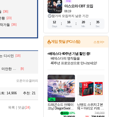
모집
아스오라 CBT 모집
08.19
들
[36]
참가자 모집까지 남은 기간
근황
[23]
12
16
20
34
화작가들
[36]
Days
Hours
Min
Sec
게임 핫딜 (PC/스팀)
스토어+
베데스다 40주년 기념 할인 중!
다는 디시인
[18]
베데스다의 명작들을
40주년 프로모션으로 만나보세요!
인벤게임즈 8월 특별 할인!
드래곤소드: 어웨이크닝 입점!
문명 7 특별 할인!
귀무자: 검의 길 예약 판매 중!
비스트 오브 리인카네이션 정식 출시!
커세어 코브 출시 기념 할인!
더 렐릭 퍼스트 가디언 정식 출시
마블 투혼 파이팅 소울즈 예약 판매 중!
캡콤 프렌차이즈 할인 진행 중!
캡콤 일부 상품 상시 할인
스타워즈 은하계 레이서
로블록스 기프트 카드 공식 입점
안한 여친
[9]
인기 퍼블리셔 모음!
스팀으로 만나는 드래곤소드!
조선&고려 DLC 출시 예정
10% 할인과
게임프릭 신작 IP
해적'섬'을 발전시키자!
설화x하드코어 액션!
마블 히어로 총 출동&화려한 격투!
몬헌, 바하 등 인기 IP를
몬헌 와일즈 & 드래곤즈 도그마2
인벤게임즈에서 10% 추가 적립
Robux를 가장 안전하고
최대 90% 할인가를 만나보세요!
네이버혜택과 함께 만나보세요!
50%할인&추가 적립까지!
이니&베니 혜택까지!
네이버 혜택가와 함께 예약하세요!
할인&네이버혜택으로 만나보세요!
네이버페이 혜택과 만나보세요!
네이버 포인트 혜택까지!
할인가에 만나보세요!
일부 에디션 상시 할인!
혜택으로 예약 판매 중
편안하게 충전하세요
오픈이슈갤러리
조회:
14,906
추천:
21
드래곤소드 어웨이
닌텐도 스위치 2 본
목록
|
댓글(
24
)
크닝 DragonSword A
체 + 마리오 카트 월
wakening
드
10%
746,000