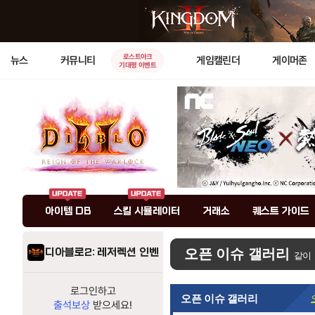
로스트아크
뉴스
커뮤니티
게임캘린더
게이머존
기대평 이벤트
아이템 DB
스킬 시뮬레이터
거래소
퀘스트 가이드
디아블로2: 레저렉션 인벤
오픈 이슈 갤러리
같이
로그인하고
오픈 이슈 갤러리
출석보상
받으세요!