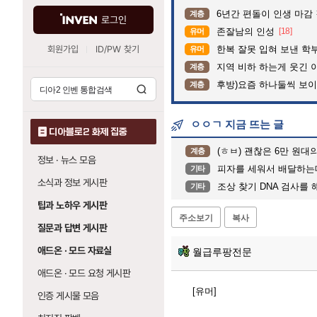
6년간 편돌이 인생 마감 
계층
로그인
존잘남의 인성
[18]
유머
회원가입
ID/PW 찾기
한복 잘못 입혀 보낸 학
유머
지역 비하 하는게 웃긴 
계층
후방)요즘 하나둘씩 보
계층
ㅇㅇㄱ 지금 뜨는 글
디아블로2 화제 집중
(ㅎㅂ) 괜찮은 6만 원
계층
정보 · 뉴스 모음
피자를 세워서 배달하는
기타
소식과 정보 게시판
조상 찾기 DNA 검사를
기타
팁과 노하우 게시판
주소보기
복사
질문과 답변 게시판
애드온 · 모드 자료실
월급루팡전문
애드온 · 모드 요청 게시판
[유머]
인증 게시물 모음