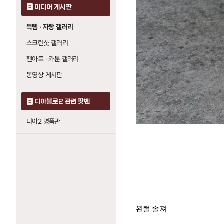
미디어 게시판
득템 · 자랑 갤러리
스크린샷 갤러리
팬아트 · 카툰 갤러리
동영상 게시판
디아블로2 관련 팟벤
디아2 명품관
왼털 솔져