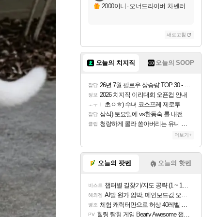
2000이니
·
오너드라이버 차벤러
새로고침
오늘의 치지직
오늘의 SOOP
26년 7월 팔로우 상승량 TOP 30 - 월간 치지직
잡담
2026 치지직 이리대회 오픈컵 안내
정보
초ㅇㅎ) 수녀 코스프레 제로투
ㅗㅜㅑ
삼식) 토요일에 vs한동숙 롤 내전 예정
잡담
청량하게 콜라 쏟아버리는 유니 ㅋㅋㅋ
클립
더보기+
오늘의 팟벤
오늘의 핫벤
챕터별 길찾기/지도 공략 (1 ~ 12장)
비스트
AI발 원가 압박, 메인보드값 오르나
해외겜
체험 캐릭터만으로 허상 40레벨 하이와티아 5분 컷!｜에이메스·린네·모니에 명함
명조
힐링 탐험 게임 Bearly Awesome 챕터 1 트레일러
PV