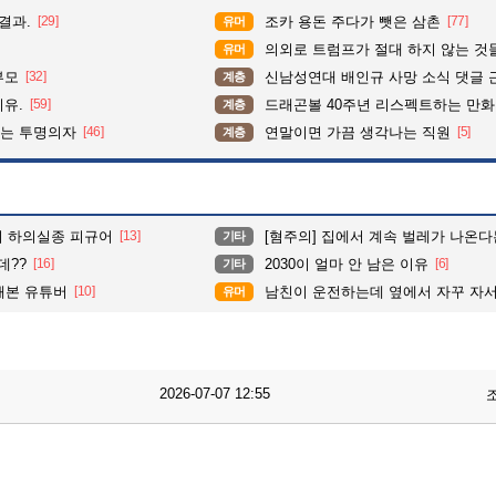
결과.
[29]
조카 용돈 주다가 뺏은 삼촌
[77]
유머
의외로 트럼프가 절대 하지 않는 것
유머
부모
[32]
신남성연대 배인규 사망 소식 댓글 
계층
이유.
[59]
드래곤볼 40주년 리스펙트하는 만
계층
이는 투명의자
[46]
연말이면 가끔 생각나는 직원
[5]
계층
대의 하의실종 피규어
[13]
[혐주의] 집에서 계속 벌레가 나온
기타
데??
[16]
2030이 얼마 안 남은 이유
[6]
기타
 해본 유튜버
[10]
남친이 운전하는데 옆에서 자꾸 자서 미
유머
2026-07-07 12:55