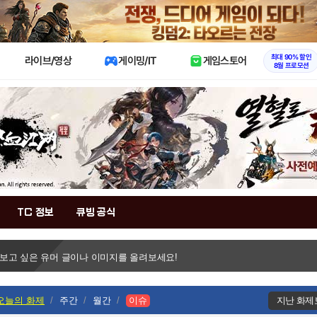
X
최대 90% 할인
라이브/영상
게이밍/IT
게임스토어
8월 프로모션
TC 정보
큐빙 공식
 보고 싶은 유머 글이나 이미지를 올려보세요!
오늘의 화제
주간
월간
이슈
지난 화제