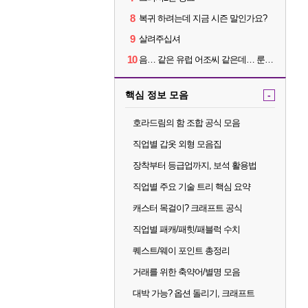
8
복귀 하려는데 지금 시즌 말인가요?
9
살려주십셔
10
음… 같은 유럽 어조씨 같은데… 룬을 이상하게 파는데 리뷰가 다 5별이네요?
핵심 정보 모음
-
호라드림의 함 조합 공식 모음
직업별 갑옷 외형 모음집
장착부터 등급업까지, 보석 활용법
직업별 주요 기술 트리 핵심 요약
캐스터 목걸이? 크래프트 공식
직업별 패캐/패힛/패블럭 수치
퀘스트/웨이 포인트 총정리
거래를 위한 축약어/별명 모음
대박 가능? 옵션 돌리기, 크래프트