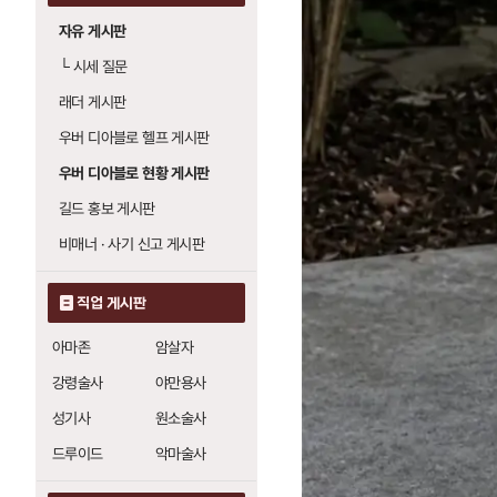
자유 게시판
└
시세 질문
래더 게시판
우버 디아블로 헬프 게시판
우버 디아블로 현황 게시판
길드 홍보 게시판
비매너 · 사기 신고 게시판
직업 게시판
아마존
암살자
강령술사
야만용사
성기사
원소술사
드루이드
악마술사