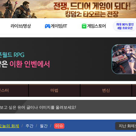
X
최대 90% 할인
라이브/영상
게이밍/IT
게임스토어
8월 프로모션
몬스터
마법
변신
 보고 싶은 유머 글이나 이미지를 올려보세요!
오늘의 화제
주간
월간
이슈
지난 화제