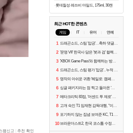
롯데칠성 레쓰비 마일드, 175ml, 30캔
최근 HOT한 콘텐츠
게임
IT
유머
연예
1
드래곤소드, 스팀 '압긍'…축하 댓글 달고 게임 코드 받자!
2
'문명 VII' 한국사 담은 '붓과 검' 컬렉션 파트 2 출시
3
'XBOX Game Pass'와 함께하는 방구석 피서 게임 4종!
4
드래곤소드, 스팀 평가 '압긍'...누적 판매량 20만장 돌파
5
명작의 아쉬운 귀환 '헤일로: 캠페인 이볼브드'
6
싱글 패키지라는 점 찍고 돌아온 '드래곤소드: 어웨이크닝'
7
메타크리틱 83점, '어센드 투 제로' 정식 출시!
8
고개 숙인 T1 임재현 감독대행, "이른 탈락에 죄송한 마음 뿐"
9
포기하지 않는 집념 보여준 KC, T1 잡았다
10
브라운더스트2, 한국 코스튬 수정… 이준희 PD "안 하면 서비스 지속 불가"
스팸신고
추천 확인