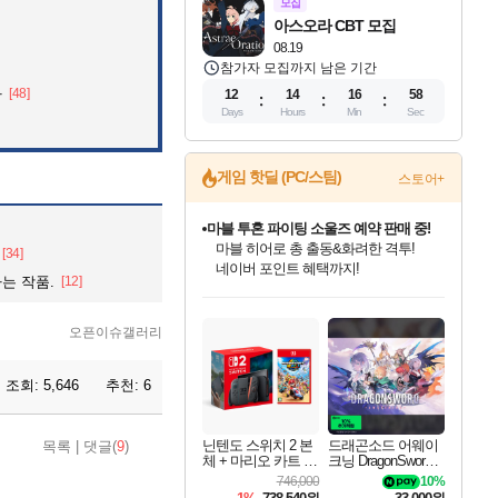
모집
아스오라 CBT 모집
08.19
참가자 모집까지 남은 기간
자
[48]
12
14
16
56
Days
Hours
Min
Sec
게임 핫딜 (PC/스팀)
스토어+
캡콤 프렌차이즈 할인 진행 중!
몬헌, 바하 등 인기 IP를
[34]
할인가에 만나보세요!
는 작품.
[12]
인벤게임즈 8월 특별 할인!
드래곤소드: 어웨이크닝 입점!
문명 7 특별 할인!
귀무자: 검의 길 예약 판매 중!
비스트 오브 리인카네이션 정식 출시!
커세어 코브 출시 기념 할인!
더 렐릭 퍼스트 가디언 정식 출시
베데스다 40주년 기념 할인 중!
마블 투혼 파이팅 소울즈 예약 판매 중!
캡콤 일부 상품 상시 할인
스타워즈 은하계 레이서
로블록스 기프트 카드 공식 입점
인기 퍼블리셔 모음!
스팀으로 만나는 드래곤소드!
조선&고려 DLC 출시 예정
10% 할인과
게임프릭 신작 IP
해적'섬'을 발전시키자!
설화x하드코어 액션!
베데스다의 명작들을
마블 히어로 총 출동&화려한 격투!
몬헌 와일즈 & 드래곤즈 도그마2
인벤게임즈에서 10% 추가 적립
Robux를 가장 안전하고
최대 90% 할인가를 만나보세요!
네이버혜택과 함께 만나보세요!
50%할인&추가 적립까지!
이니&베니 혜택까지!
네이버 혜택가와 함께 예약하세요!
할인&네이버혜택으로 만나보세요!
네이버페이 혜택과 만나보세요!
40주년 프로모션으로 만나보세요!
네이버 포인트 혜택까지!
일부 에디션 상시 할인!
혜택으로 예약 판매 중
편안하게 충전하세요
오픈이슈갤러리
조회:
5,646
추천:
6
닌텐도 스위치 2 본
드래곤소드 어웨이
목록
|
댓글(
9
)
체 + 마리오 카트 월
크닝 DragonSword A
드
wakening
746,000
10%