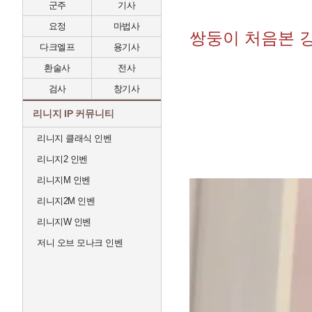
군주
기사
요정
마법사
쌍둥이 처음본 
다크엘프
용기사
환술사
전사
검사
창기사
리니지 IP 커뮤니티
리니지 클래식 인벤
리니지2 인벤
리니지M 인벤
리니지2M 인벤
리니지W 인벤
저니 오브 모나크 인벤