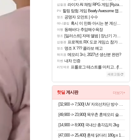
라이자 AI 채팅 RPG 게임 [RyzaChat: AI] 공개
섭컬겜
힐링 탐험 게임 Bearly Awesome 챕터 1 트레일러
PV
공명자 모먼트 | 수수
명조
혹시 이 만화 아시는 분 계신가요
애니클립
동해바다 추암해수욕장
여행
[일러스트] 자매 앨범 | 장난기 가득한 오후의 공원 (리메이크판)
명조
프로젝트 RX 도쿄 게임쇼 참가 결정
섭컬겜
명조 X ??? 콜라보 예고
명조
메모리 3사, 2027년 생산분 완판?
해외겜
내차 인증
차벤
프롤로그 테스트를 마치고.. (feat. 리아)
리밋제로
새로고침
핫딜
게시판
더보기+
[32,900 -> 7,500] UV 자외선차단 방수 방풍 양우산
[49,900 -> 23,900] 목우촌 훈제오리 슬라이스 210g x 6개
[14,900 -> 8,900] 국내산 총각김치 2kg
[47,000 -> 25,400] 훈제 닭다리 180g x 10개