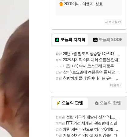
3000이니
·
'여행자' 칭호
새로고침
오늘의 치지직
오늘의 SOOP
26년 7월 팔로우 상승량 TOP 30 - 월간 치지직
잡담
2026 치지직 이리대회 오픈컵 안내
정보
초ㅇㅎ) 수녀 코스프레 제로투
ㅗㅜㅑ
삼식) 토요일에 vs한동숙 롤 내전 예정
잡담
청량하게 콜라 쏟아버리는 유니 ㅋㅋㅋ
클립
더보기+
오늘의 팟벤
오늘의 핫벤
섬란 카구라 개발사 신작 [시노비 넥서스] 연내 출시 예정
섭컬겜
FF7 외전 세계관, 완결편에 집결
해외겜
체험 캐릭터만으로 허상 40레벨 하이와티아 5분 컷!｜에이메스·린네·모니에 명함
명조
저도 신차계약하고 차 받았습니다
차벤