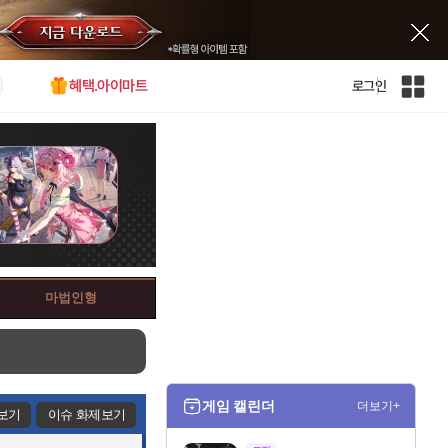
혜택.아이마트
로그인
인
벤
전
체
사
이
트
맵
마법인형
게임 캘린더
더보기+
보기
이슈 화제보기