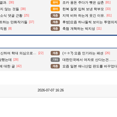
결과.
[30]
조카 용돈 주다가 뺏은 삼촌
[81]
유머
지 않는 것들
[38]
한복 잘못 입혀 보낸 학부모
[33]
유머
소식 댓글 근황
[25]
지역 비하 하는게 웃긴 이유.
[61]
계층
펙트하는 만화작가들
[37]
후방)요즘 하나둘씩 보이는 투명의
계층
 직원
[8]
축협 개혁하는 박지성
[11]
계층
학대 의심으로 cctv 돌려보니
[22]
(ㅇㅎ?) 요즘 인기라는 패션
[26]
계층
 당했는데
[28]
대한민국에서 여자로 산다는건.......
기타
에 대한 글
[42]
요즘 일본 애니산업 판도를 바꾸었다
계층
2026-07-07 16:26