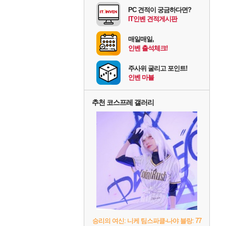
PC 견적이 궁금하다면?
IT인벤 견적게시판
매일매일,
인벤 출석체크!
주사위 굴리고 포인트!
인벤 마블
추천 코스프레 갤러리
승리의 여신: 니케 팀스파클-나야 블랑: 77