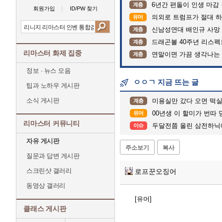
6년간 편돌이 인생 마감 
계층
회원가입
ID/PW 찾기
의외로 트럼프가 절대 하
유머
신남성연대 배인규 사망 
계층
드래곤볼 40주년 리스
계층
리마스터 화제 집중
연말이면 가끔 생각나는
계층
정보 · 뉴스 모음
ㅇㅇㄱ 지금 뜨는 글
팁과 노하우 게시판
소식 게시판
미용실만 갔다 오면 떡실신하여 
계층
00년생 이 할미가 번따
유머
리마스터 커뮤니티
두달전쯤 올린 삼전하닉
이슈
자유 게시판
주소보기
복사
질문과 답변 게시판
스크린샷 갤러리
로프꾼오징어
동영상 갤러리
[유머]
클래스 게시판