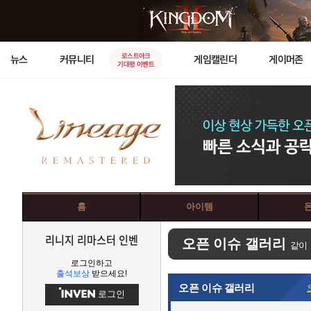
로스트아크
뉴스
커뮤니티
게임캘린더
게이머존
기대평 이벤트
홈
아이템
리니지 리마스터 인벤
오픈 이슈 갤러리
같이
로그인하고
출석보상
받으세요!
오픈 이슈 갤러리
로그인