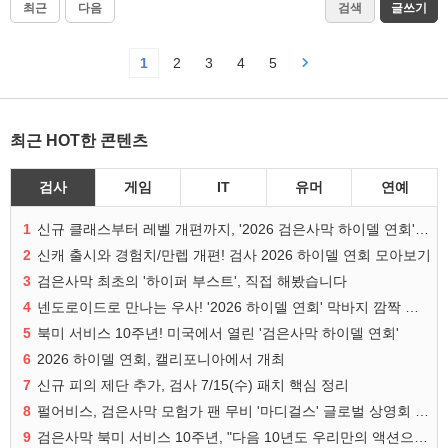
최근
다음
검색
글쓰기
1
2
3
4
5
최근 HOT한 콘텐츠
검사
게임
IT
유머
연예
1
신규 클래스부터 레벨 개편까지, '2026 검은사막 하이델 연회' 총정리
2
신캐 출시와 경험치/만렙 개편! 검사 2026 하이델 연회 모아보기
3
검은사막 최초의 '하이퍼 부스트', 직접 해봤습니다
4
넨도로이드로 만나는 우사! '2026 하이델 연회' 막바지 깜짝 공개
5
북미 서비스 10주년! 미국에서 열린 '검은사막 하이델 연회'
6
2026 하이델 연회, 캘리포니아에서 개최
7
신규 피의 제단 추가, 검사 7/15(수) 패치 핵심 정리
8
펄어비스, 검은사막 모험가 팬 무비 '마디걸스' 글로벌 상영회 개최
9
검은사막 북미 서비스 10주년, "다음 10년도 우리만의 액션으로"