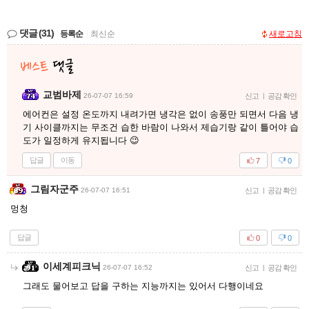
댓글
(31)
등록순
|
최신순
새로고침
교범바제
26-07-07 16:59
신고
|
공감 확인
에어컨은 설정 온도까지 내려가면 냉각은 없이 송풍만 되면서 다음 냉
기 사이클까지는 무조건 습한 바람이 나와서 제습기랑 같이 틀어야 습
도가 일정하게 유지됩니다 😉
답글
이동
7
0
그림자군주
26-07-07 16:51
신고
|
공감 확인
멍청
답글
0
0
이세계피크닉
26-07-07 16:52
신고
|
공감 확인
그래도 물어보고 답을 구하는 지능까지는 있어서 다행이네요