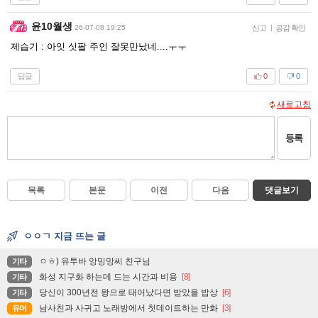
윤10월생
26-07-08 19:25
신고
|
공감 확인
제습기 : 아잇 싯팔 주인 잘못만났네....ㅜㅜ
답글
0
0
새로고침
등록
목록
본문
이전
다음
댓글보기
ㅇㅇㄱ 지금 뜨는 글
ㅇㅎ) 유투바 앙밍망씨 친구님
기타
화성 지구화 하는데 드는 시간과 비용
[8]
기타
당신이 300년전 왕으로 태어났다면 받았을 밥상
[6]
기타
남사친과 사귀고 노래방에서 첫데이트하는 만화
[3]
유머