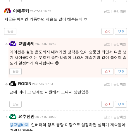
이에루카
26-07-07 16:55
신고
|
공감 확인
지금은 에어컨 가동하면 제습도 같이 해주는디 ㅎ
답글
0
0
교범바제
26-07-07 16:59
신고
|
공감 확인
에어컨은 설정 온도까지 내려가면 냉각은 없이 송풍만 되면서 다음 냉
기 사이클까지는 무조건 습한 바람이 나와서 제습기랑 같이 틀어야 습
도가 일정하게 유지됩니다 😉
답글
7
0
RODIN
26-07-07 17:54
신고
|
공감 확인
근데 이미 그 단계면 시원해서 그다지 상관없음
답글
1
0
요추전만
26-07-07 18:30
신고
|
공감 확인
@교범바제
인버터의 경우 풍량 미량으로 설정하면 실외기 계속돌아
가면서 제습됨