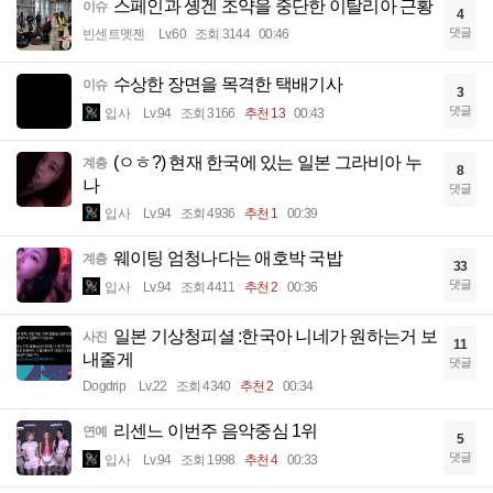
스페인과 솅겐 조약을 중단한 이탈리아 근황
이슈
4
댓글
빈센트멧젠
Lv.60
조회 3144
00:46
수상한 장면을 목격한 택배기사
이슈
3
댓글
입사
Lv.94
조회 3166
추천 13
00:43
(ㅇㅎ?) 현재 한국에 있는 일본 그라비아 누
계층
8
나
댓글
입사
Lv.94
조회 4936
추천 1
00:39
웨이팅 엄청나다는 애호박 국밥
계층
33
댓글
입사
Lv.94
조회 4411
추천 2
00:36
일본 기상청피셜 :한국아 니네가 원하는거 보
사진
11
내줄게
댓글
Dogdrip
Lv.22
조회 4340
추천 2
00:34
리센느 이번주 음악중심 1위
연예
5
댓글
입사
Lv.94
조회 1998
추천 4
00:33