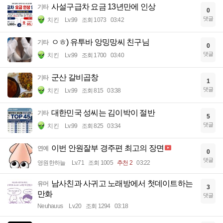
사설구급차 요금 13년만에 인상
기타
0
댓글
치킨
Lv.99
조회 1073
03:42
ㅇㅎ) 유투바 앙밍망씨 친구님
기타
0
댓글
치킨
Lv.99
조회 1700
03:40
군산 갈비곱창
기타
1
댓글
치킨
Lv.99
조회 815
03:38
대한민국 성씨는 김이박이 절반
기타
5
댓글
치킨
Lv.99
조회 825
03:34
이번 안원잘부 경주편 최고의 장면
연예
0
댓글
영원한하늘
Lv.71
조회 1005
추천 2
03:22
남사친과 사귀고 노래방에서 첫데이트하는
유머
3
만화
댓글
Neuhauus
Lv.20
조회 1294
03:18