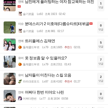
남친에게 플러팅하는 여자 참교육하는 여친
연예
1
댓글
슬기로움
Lv.92
조회 1923
02:42
분데스리가 2 이호재(다름슈타트)데뷔골
이슈
0
댓글
슬기로움
Lv.92
조회 881
02:17
트리플에스 김채연
연예
5
댓글
돌체콜드부르
Lv.79
조회 1605
추천 1
02:01
옷 정보좀 알 수 있을까요?
유머
7
댓글
돌체콜드부르
Lv.79
조회 2311
01:43
남자들이 미친다는 스킬 모음
유머
2
댓글
라라크로포드
Lv.87
조회 4182
추천 4
01:27
어쩌다 한번 미야오 나린
연예
0
댓글
어쩌다한번
Lv.77
조회 1834
00:58