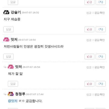
답글
2
0
강슬기
26-07-07 16:52
신고
|
공감 확인
지구 제습중
답글
0
0
맛저
26-07-07 16:54
신고
|
공감 확인
저런사람들이 인생은 굉장히 갓생사시드라
답글
0
0
맛저
26-07-07 16:54
신고
|
공감 확인
제가 잘 앎
답글
0
0
청청루
26-07-07 17:44
신고
|
공감 확인
@맛저
ㄹㅇ 공감합니다.