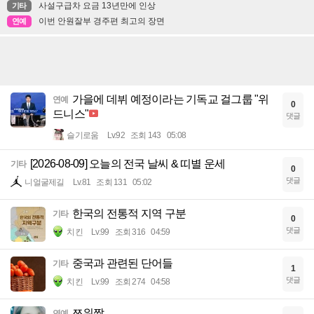
사설구급차 요금 13년만에 인상
기타
이번 안원잘부 경주편 최고의 장면
연예
가을에 데뷔 예정이라는 기독교 걸그룹 "위
연예
0
드니스"
댓글
슬기로움
Lv.92
조회 143
05:08
[2026-08-09] 오늘의 전국 날씨 & 띠별 운세
기타
0
댓글
니얼굴제길
Lv.81
조회 131
05:02
한국의 전통적 지역 구분
기타
0
댓글
치킨
Lv.99
조회 316
04:59
중국과 관련된 단어들
기타
1
댓글
치킨
Lv.99
조회 274
04:58
쯔위짤
연예