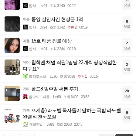
댓글
입사
Lv.94
조회 3140
00:22
통영 살인사건 현상금 1억
이슈
6
댓글
입사
Lv.94
조회 3142
추천 2
00:19
15호 태풍 진로 예상
계층
2
댓글
입사
Lv.94
조회 2244
00:18
침착맨 채널 직원1명당 22개씩 영상작업한
유머
2
다구요?
댓글
드라고노브
Lv.90
조회 3088
추천 1
00:15
폴드8 일주일 써본 후기....
기타
20
댓글
암꼬또모타쥬
Lv.60
조회 6492
23:55
ㅆ계층) 라노벨 독자들이 말하는 국밥 라노벨
계층
6
완결작 천하오절
댓글
큐땁이알
Lv.88
조회 2063
23:45