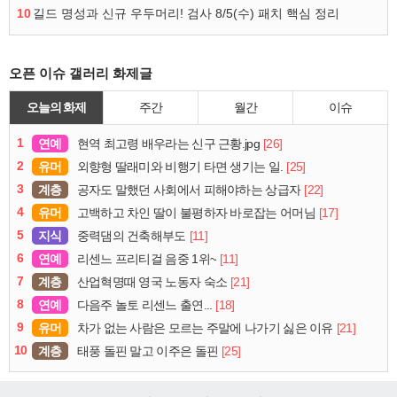
10
길드 명성과 신규 우두머리! 검사 8/5(수) 패치 핵심 정리
오픈 이슈 갤러리 화제글
오늘의 화제
주간
월간
이슈
1
연예
[26]
현역 최고령 배우라는 신구 근황.jpg
2
유머
[25]
외향형 딸래미와 비행기 타면 생기는 일.
3
계층
[22]
공자도 말했던 사회에서 피해야하는 상급자
4
유머
[17]
고백하고 차인 딸이 불평하자 바로잡는 어머님
5
지식
[11]
중력댐의 건축해부도
6
연예
[11]
리센느 프리티걸 음중 1위~
7
계층
[21]
산업혁명때 영국 노동자 숙소
8
연예
[18]
다음주 놀토 리센느 출연...
9
유머
[21]
차가 없는 사람은 모르는 주말에 나가기 싫은 이유
10
계층
[25]
태풍 돌핀 말고 이주은 돌핀