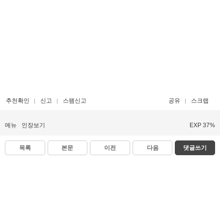
추천확인
신고
스팸신고
공유
스크랩
메뉴
인장보기
EXP 37%
목록
본문
이전
다음
댓글쓰기