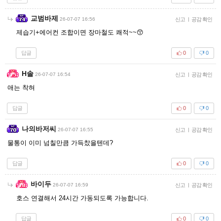
교범바제
26-07-07 16:56
신고
|
공감 확인
제습기+에어컨 조합이면 장마철도 쾌적~~😙
답글
0
0
H솔
26-07-07 16:54
신고
|
공감 확인
애는 착혀
답글
0
0
나의바저씨
26-07-07 16:55
신고
|
공감 확인
물통이 이미 넘칠만큼 가득찼을텐데?
답글
0
0
바이두
26-07-07 16:59
신고
|
공감 확인
호스 연결해서 24시간 가동되도록 가능합니다.
답글
0
0