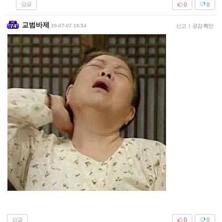
답글
0
0
교범바제
26-07-07 16:54
신고
|
공감 확인
답글
0
0