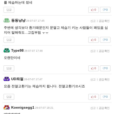
를 제습하는데 썼네
답글
0
0
동동냥냥
26-07-07 17:45
신고
|
공감 확인
주변에 생각보다 환기떄문인지 문열고 제습기 키는 사람들이 꽤있음 심
지어 말해줘도...고집부림 ㅜㅜ
답글
0
0
Type98
26-07-07 17:46
신고
|
공감 확인
오랜만이네
답글
0
0
UD좌절
26-07-07 17:47
신고
|
공감 확인
요즘 전열교환기는 제습까지 됩니다. 전열교환기쓰시죠
답글
0
0
Koenigsegg1
26-07-07 18:21
신고
|
공감 확인