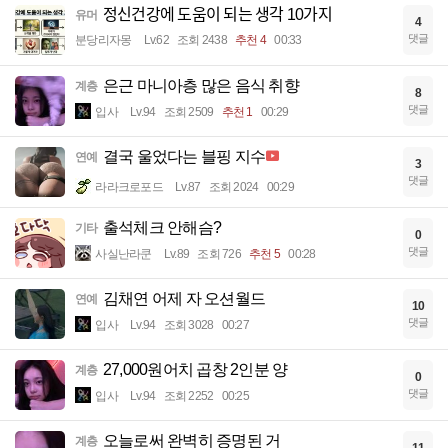
정신건강에 도움이 되는 생각 10가지
유머
4
댓글
분당리자몽
Lv.62
조회 2438
추천 4
00:33
은근 마니아층 많은 음식 취향
계층
8
댓글
입사
Lv.94
조회 2509
추천 1
00:29
결국 울었다는 블핑 지수
연예
3
댓글
라라크로포드
Lv.87
조회 2024
00:29
출석체크 안해슴?
기타
0
댓글
사실난라쿤
Lv.89
조회 726
추천 5
00:28
김채연 어제 자 오션월드
연예
10
댓글
입사
Lv.94
조회 3028
00:27
27,000원어치 곱창 2인분 양
계층
0
댓글
입사
Lv.94
조회 2252
00:25
오늘로써 완벽히 증명된 거
계층
11