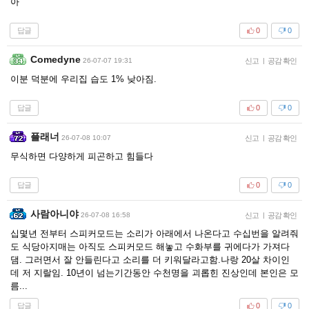
아
답글
0
0
Comedyne
26-07-07 19:31
신고
|
공감 확인
이분 덕분에 우리집 습도 1% 낮아짐.
답글
0
0
플래너
26-07-08 10:07
신고
|
공감 확인
무식하면 다양하게 피곤하고 힘들다
답글
0
0
사람아니야
26-07-08 16:58
신고
|
공감 확인
십몇년 전부터 스피커모드는 소리가 아래에서 나온다고 수십번을 알려줘
도 식당아지매는 아직도 스피커모드 해놓고 수화부를 귀에다가 가져다
댐. 그러면서 잘 안들린다고 소리를 더 키워달라고함.나랑 20살 차이인
데 저 지랄임. 10년이 넘는기간동안 수천명을 괴롭힌 진상인데 본인은 모
름...
답글
0
0