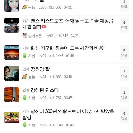
1
댓글
뇸뇸
Lv.85
조회 505
04:35
옌스 카스트로프..어깨 탈구로 수술 예정,수
이슈
0
개월 결장
댓글
슬기로움
Lv.92
조회 513
04:21
화성 지구화 하는데 드는 시간과 비용
기타
8
댓글
치킨
Lv.99
조회 1446
03:48
장원영 짤
연예
1
댓글
뇸뇸
Lv.85
조회 889
03:48
강혜원 인스타
연예
1
댓글
치킨
Lv.99
조회 762
03:45
당신이 300년전 왕으로 태어났다면 받았을
기타
6
밥상
댓글
치킨
Lv.99
조회 1347
03:42