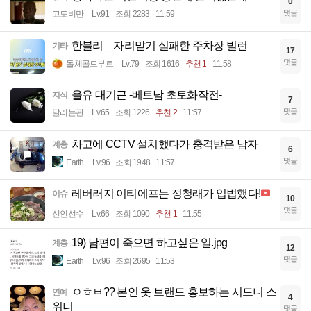
0
댓글
고도비만
Lv.91
조회 2283
11:59
한블리 _ 자리맡기 실패한 주차장 빌런
기타
17
댓글
돌체콜드부르
Lv.79
조회 1616
추천 1
11:58
을유 대기근 -베트남 초토화작전-
지식
7
댓글
달리는관
Lv.65
조회 1226
추천 2
11:57
차고에 CCTV 설치했다가 충격받은 남자
계층
6
댓글
Earth
Lv.96
조회 1948
11:57
레버러지 이티에프는 정청래가 입법했다!
이슈
10
댓글
신인선수
Lv.66
조회 1090
추천 1
11:55
19) 남편이 죽으면 하고싶은 일.jpg
계층
12
댓글
Earth
Lv.96
조회 2695
11:53
ㅇㅎㅂ?? 본인 옷 브랜드 홍보하는 시드니 스
연예
4
위니
댓글