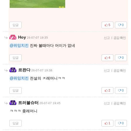
답글
5
0
Hoy
26-07-07 19:35
신고
|
공감 확인
@위잉치킨
진짜 볼때마다 어이가 없네
답글
4
0
르완다
26-07-07 19:38
신고
|
공감 확인
@위잉치킨
전설의 ㅈ레머니ㅋㅋ
답글
2
0
트러블슈터
26-07-07 19:45
신고
|
공감 확인
ㅋㅋㅋ 좆레머니
답글
1
0