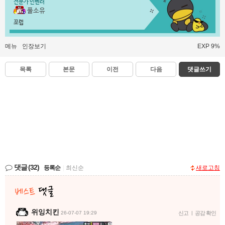
전문가 인벤러
풀소유
쪼렙
메뉴
인장보기
EXP 9%
목록
본문
이전
다음
댓글쓰기
댓글
(32)
등록순
|
최신순
새로고침
위잉치킨
26-07-07 19:29
신고
|
공감 확인