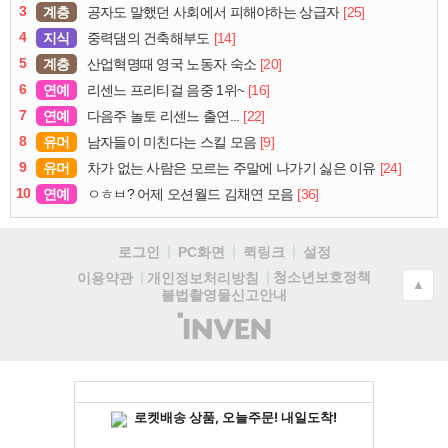
3
계층
[25]
공자도 말했던 사회에서 피해야하는 상급자
4
지식
[14]
중력댐의 건축해부도
5
계층
[20]
산업혁명때 영국 노동자 숙소
6
연예
[16]
리센느 프리티걸 음중 1위~
7
연예
[22]
다음주 놀토 리센느 출연...
8
유머
[9]
남자들이 미친다는 스킬 모음
9
유머
[24]
차가 없는 사람은 모르는 주말에 나가기 싫은 이유
10
연예
[36]
ㅇㅎㅂ? 어제 오션월드 김채연 모음
로그인
PC화면
퀵링크
설정
청소년보호정책
이용약관
개인정보처리방침
▲
불법촬영물신고안내
(주)
인
벤