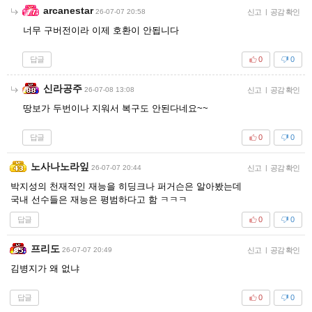
arcanestar
26-07-07 20:58
신고
|
공감 확인
너무 구버전이라 이제 호환이 안됩니다
답글
0
0
신라공주
26-07-08 13:08
신고
|
공감 확인
땅보가 두번이나 지워서 복구도 안된다네요~~
답글
0
0
노사나노라잎
26-07-07 20:44
신고
|
공감 확인
박지성의 천재적인 재능을 히딩크나 퍼거슨은 알아봤는데
국내 선수들은 재능은 평범하다고 함 ㅋㅋㅋ
답글
0
0
프리도
26-07-07 20:49
신고
|
공감 확인
김병지가 왜 없냐
답글
0
0