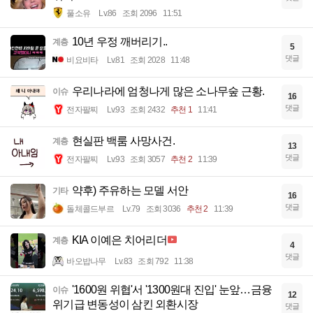
풀소유
Lv.86
조회 2096
11:51
10년 우정 깨버리기..
계층
5
댓글
비요비타
Lv.81
조회 2028
11:48
우리나라에 엄청나게 많은 소나무숲 근황.
이슈
16
댓글
전자팔찌
Lv.93
조회 2432
추천 1
11:41
현실판 백룸 사망사건.
계층
13
댓글
전자팔찌
Lv.93
조회 3057
추천 2
11:39
약후) 주유하는 모델 서안
기타
16
댓글
돌체콜드부르
Lv.79
조회 3036
추천 2
11:39
KIA 이예은 치어리더
계층
4
댓글
바오밥나무
Lv.83
조회 792
11:38
'1600원 위협'서 '1300원대 진입' 눈앞…금융
이슈
12
위기급 변동성이 삼킨 외환시장
댓글