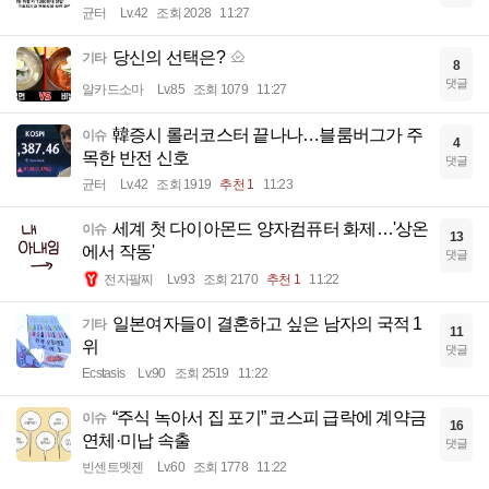
균터
Lv.42
조회 2028
11:27
당신의 선택은?
기타
8
댓글
알카드소마
Lv.85
조회 1079
11:27
韓증시 롤러코스터 끝나나…블룸버그가 주
이슈
4
목한 반전 신호
댓글
균터
Lv.42
조회 1919
추천 1
11:23
세계 첫 다이아몬드 양자컴퓨터 화제…'상온
이슈
13
에서 작동'
댓글
전자팔찌
Lv.93
조회 2170
추천 1
11:22
일본여자들이 결혼하고 싶은 남자의 국적 1
기타
11
위
댓글
Ecstasis
Lv.90
조회 2519
11:22
“주식 녹아서 집 포기” 코스피 급락에 계약금
이슈
16
연체·미납 속출
댓글
빈센트멧젠
Lv.60
조회 1778
11:22