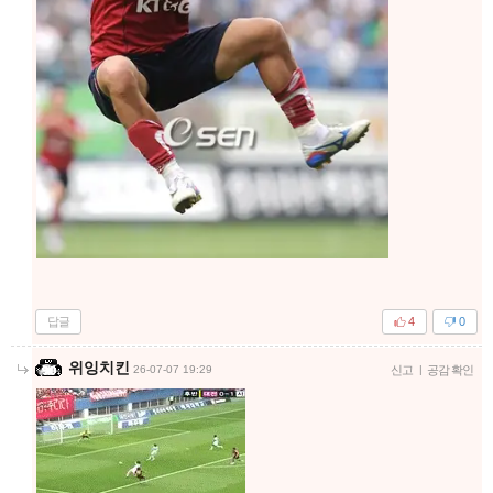
답글
4
0
위잉치킨
26-07-07 19:29
신고
|
공감 확인