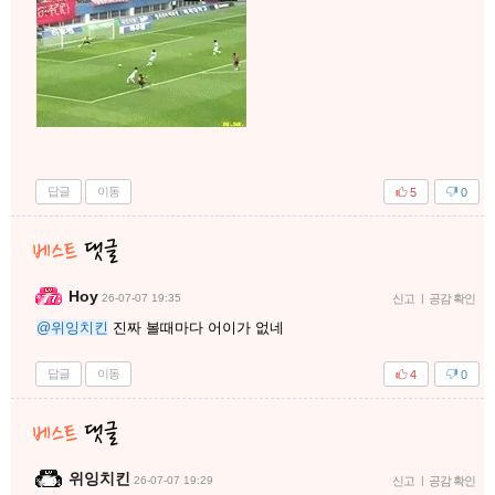
답글
이동
5
0
Hoy
26-07-07 19:35
신고
|
공감 확인
@위잉치킨
진짜 볼때마다 어이가 없네
답글
이동
4
0
위잉치킨
26-07-07 19:29
신고
|
공감 확인