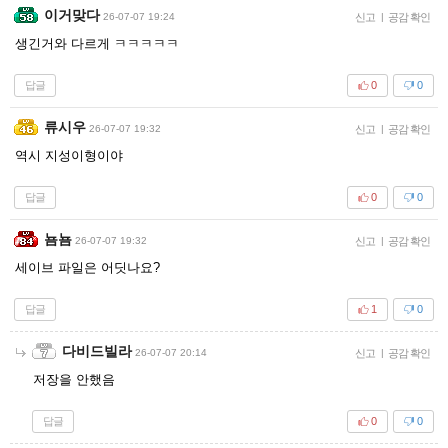
이거맞다
26-07-07 19:24
신고
|
공감 확인
생긴거와 다르게 ㅋㅋㅋㅋㅋ
답글
0
0
류시우
26-07-07 19:32
신고
|
공감 확인
역시 지성이형이야
답글
0
0
뇸뇸
26-07-07 19:32
신고
|
공감 확인
세이브 파일은 어딧나요?
답글
1
0
다비드빌라
26-07-07 20:14
신고
|
공감 확인
저장을 안했음
답글
0
0