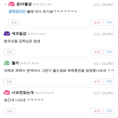
윤10월생
26-07-08 17:05
신고
|
공감 확인
@위잉치킨
볼때 마다 웃기넼ㅋㅋㅋㅋㅋㅋㅋ
답글
0
0
색과질감
26-07-07 19:11
신고
|
공감 확인
故유상철 감독님은 없넹
답글
0
0
혈끼
26-07-07 19:16
신고
|
공감 확인
대체로 체력이 문제여서 그런가 월드컵때 체력훈련을 엄청했나보네 ㅋㅋ
답글
0
0
너보면짖는개
26-07-07 19:18
신고
|
공감 확인
생긴게 나오네 ㅋㅋㅋㅋㅋ
답글
0
0