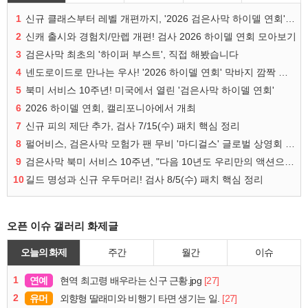
1
신규 클래스부터 레벨 개편까지, '2026 검은사막 하이델 연회' 총정리
2
신캐 출시와 경험치/만렙 개편! 검사 2026 하이델 연회 모아보기
3
검은사막 최초의 '하이퍼 부스트', 직접 해봤습니다
4
넨도로이드로 만나는 우사! '2026 하이델 연회' 막바지 깜짝 공개
5
북미 서비스 10주년! 미국에서 열린 '검은사막 하이델 연회'
6
2026 하이델 연회, 캘리포니아에서 개최
7
신규 피의 제단 추가, 검사 7/15(수) 패치 핵심 정리
8
펄어비스, 검은사막 모험가 팬 무비 '마디걸스' 글로벌 상영회 개최
9
검은사막 북미 서비스 10주년, "다음 10년도 우리만의 액션으로"
10
길드 명성과 신규 우두머리! 검사 8/5(수) 패치 핵심 정리
오픈 이슈 갤러리 화제글
오늘의 화제
주간
월간
이슈
1
연예
[27]
현역 최고령 배우라는 신구 근황.jpg
2
유머
[27]
외향형 딸래미와 비행기 타면 생기는 일.