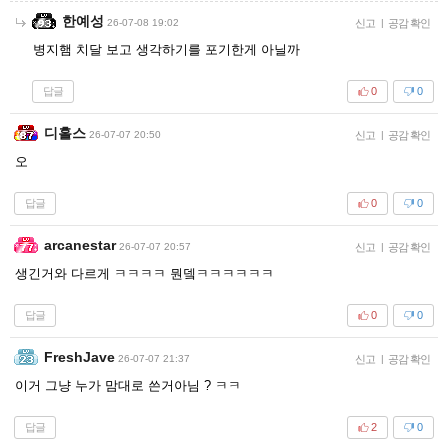
한예성
26-07-08 19:02
신고
|
공감 확인
병지햄 치달 보고 생각하기를 포기한게 아닐까
답글
0
0
디홀스
26-07-07 20:50
신고
|
공감 확인
오
답글
0
0
arcanestar
26-07-07 20:57
신고
|
공감 확인
생긴거와 다르게 ㅋㅋㅋㅋ 뭔뎈ㅋㅋㅋㅋㅋㅋ
답글
0
0
FreshJave
26-07-07 21:37
신고
|
공감 확인
이거 그냥 누가 맘대로 쓴거아님 ? ㅋㅋ
답글
2
0