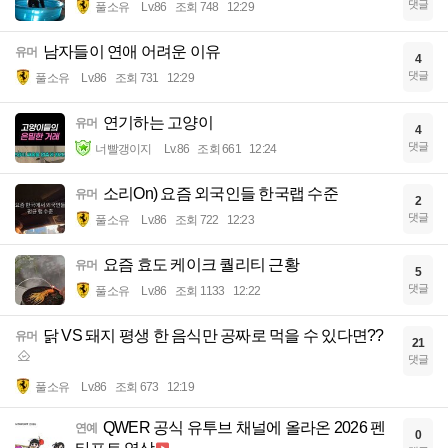
댓글
풀소유
Lv.86
조회 748
12:29
남자들이 연애 어려운 이유
유머
4
댓글
풀소유
Lv.86
조회 731
12:29
연기하는 고양이
유머
4
댓글
너빨갱이지
Lv.86
조회 661
12:24
소리On) 요즘 외국인들 한국랩 수준
유머
2
댓글
풀소유
Lv.86
조회 722
12:23
요즘 효도 케이크 퀄리티 근황
유머
5
댓글
풀소유
Lv.86
조회 1133
12:22
닭 VS 돼지 평생 한 음식만 공짜로 먹을 수 있다면??
유머
21
댓글
풀소유
Lv.86
조회 673
12:19
QWER 공식 유투브 채널에 올라온 2026 펜
연예
0