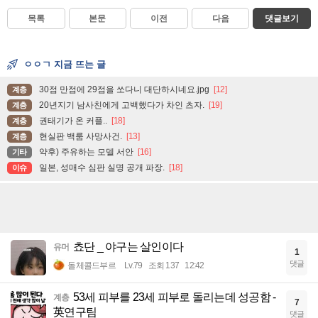
목록
본문
이전
다음
댓글보기
ㅇㅇㄱ 지금 뜨는 글
30점 만점에 29점을 쏘다니 대단하시네요.jpg
[12]
계층
20년지기 남사친에게 고백했다가 차인 츠자.
[19]
계층
권태기가 온 커플..
[18]
계층
현실판 백룸 사망사건.
[13]
계층
약후) 주유하는 모델 서안
[16]
기타
일본, 성매수 심판 실명 공개 파장.
[18]
이슈
쵸단 _ 야구는 살인이다
유머
1
댓글
돌체콜드부르
Lv.79
조회 137
12:42
53세 피부를 23세 피부로 돌리는데 성공함 -
계층
7
英연구팀
댓글