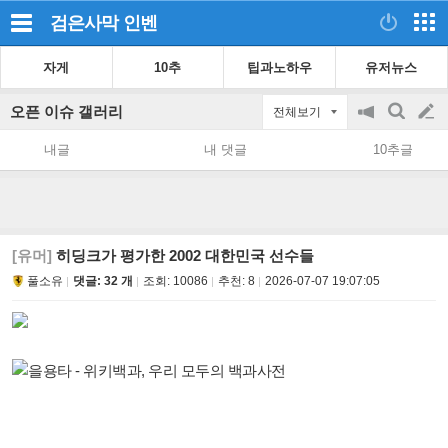
검은사막
인벤
자게
10추
팁과노하우
유저뉴스
오픈 이슈 갤러리
전체보기
공
검
글
지
색
내글
내 댓글
10추글
on/off
쓰
기
[유머]
히딩크가 평가한 2002 대한민국 선수들
풀소유
댓글: 32 개
조회:
10086
추천:
8
2026-07-07 19:07:05