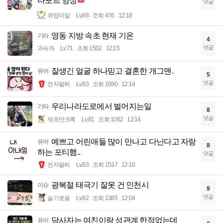
타포트 영상
댓글
큐땁이알
Lv.88
조회 476
12:18
영동 지방 속초 현재 기온
기타
4
댓글
과속좌
Lv.71
조회 1502
12:15
잘생긴 얼굴 하나믿고 결혼한 개그맨.
유머
5
댓글
전자팔찌
Lv.93
조회 1690
12:14
우리나라도로에서 벌어지는일
기타
8
댓글
제르만크록
Lv.81
조회 1062
12:14
예쁘고 어린애들 많이 만나고 다닌다고 자랑
유머
8
하는 포티햄..
댓글
전자팔찌
Lv.93
조회 1537
12:10
광복절 태극기 잘못 건 인천시
이슈
9
댓글
슬기로움
Lv.92
조회 1385
12:04
당사자는 여친이랑 성관계 한적없는데
유머