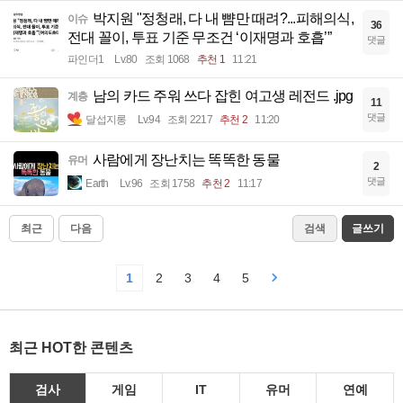
박지원 "정청래, 다 내 뺨만 때려?...피해의식,
이슈
36
전대 꼴이, 투표 기준 무조건 ‘이재명과 호흡’”
댓글
파인더1
Lv.80
조회 1068
추천 1
11:21
남의 카드 주워 쓰다 잡힌 여고생 레전드 .jpg
계층
11
댓글
달섭지롱
Lv.94
조회 2217
추천 2
11:20
사람에게 장난치는 똑똑한 동물
유머
2
댓글
Earth
Lv.96
조회 1758
추천 2
11:17
최근
다음
검색
글쓰기
1
2
3
4
5
최근 HOT한 콘텐츠
검사
게임
IT
유머
연예