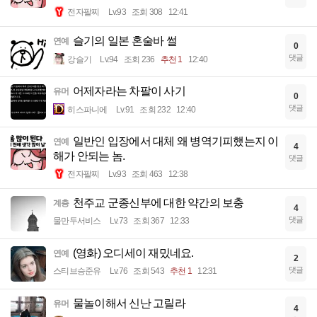
전자팔찌
Lv.93
조회 308
12:41
슬기의 일본 혼술바 썰
연예
0
댓글
강슬기
Lv.94
조회 236
추천 1
12:40
어제자라는 차팔이 사기
유머
0
댓글
히스파니에
Lv.91
조회 232
12:40
일반인 입장에서 대체 왜 병역기피했는지 이
연예
4
해가 안되는 놈.
댓글
전자팔찌
Lv.93
조회 463
12:38
천주교 군종신부에 대한 약간의 보충
계층
4
댓글
물만두서비스
Lv.73
조회 367
12:33
(영화) 오디세이 재밌네요.
연예
2
댓글
스티브승준유
Lv.76
조회 543
추천 1
12:31
물놀이해서 신난 고릴라
유머
4