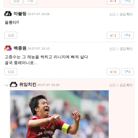
답글
이동
4
0
마블링
26-07-07 19:08
신고
|
공감 확인
을룡타!!
답글
1
0
백종원
26-07-07 19:10
신고
|
공감 확인
고종수는 그 재능을 썩히고 리니지에 빠져 살다
결국 좆레머니로...
답글
0
0
위잉치킨
26-07-07 19:29
신고
|
공감 확인