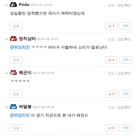
Pride
26-07-07 19:50
신고
|
공감 확인
성실함만 장착했으면 개사기 캐릭터였는데
답글
2
0
망치삼타
26-07-08 14:15
신고
|
공감 확인
@위잉치킨
ㅋㅋㅋㅋ 어이구 지랄하네 소리가 절로난다
답글
0
0
해군이
26-07-08 14:20
신고
|
공감 확인
ㅋㅋㅋㅋㅋ
답글
0
0
박말봉
26-07-08 16:36
신고
|
공감 확인
@위잉치킨
이 경기 직관으로 본 내가 레전드
답글
0
0