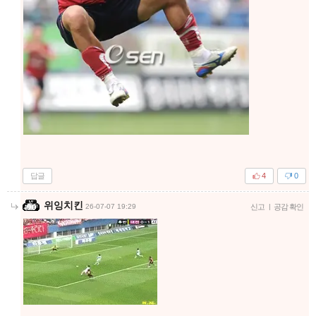
답글
4
0
위잉치킨
26-07-07 19:29
신고
|
공감 확인