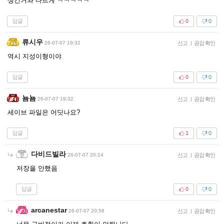
생긴거와 다르게 ㅋㅋㅋㅋㅋ
답글
0
0
류시우
26-07-07 19:32
신고
|
공감 확인
역시 지성이형이야
답글
0
0
뇸뇸
26-07-07 19:32
신고
|
공감 확인
세이브 파일은 어딧나요?
답글
1
0
다비드빌라
26-07-07 20:14
신고
|
공감 확인
저장을 안했음
답글
0
0
arcanestar
26-07-07 20:58
신고
|
공감 확인