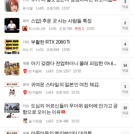
3
댓글
윤석렬
Lv.65
조회 593
15:57
스압) 추운 곳 사는 사람들 특징
유머
2
댓글
히스파니에
Lv.91
조회 796
추천 1
15:55
부활한 RTX 2080 Ti
기타
4
댓글
파노키
Lv.51
조회 864
15:55
아기 갖겠다 전업하더니 몰래 피임한 아내...
계층
14
댓글
전자팔찌
Lv.93
조회 1207
15:55
귀여운 스타일의 일본인 여친 체감.
유머
3
댓글
전자팔찌
Lv.93
조회 919
15:53
도심의 어르신들이 무더위 쉼터에 안가고 공
이슈
10
항으로 모이는 이유
댓글
슬기로움
Lv.92
조회 486
15:52
아줌마들의 엘리베이터 대격투.
계층