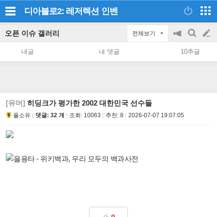
디아블로2: 레저렉션
인벤
오픈 이슈 갤러리
전체보기
공
검
글
지
색
내글
내 댓글
10추글
on/off
쓰
기
[유머]
히딩크가 평가한 2002 대한민국 선수들
풀소유
댓글: 32 개
조회:
10063
추천:
8
2026-07-07 19:07:05