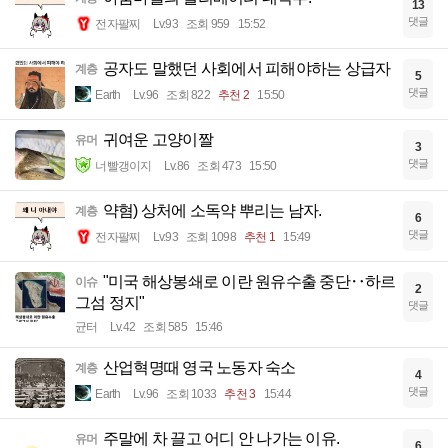
13
댓글
전자팔찌
Lv.93
조회 959
15:52
공자도 말했던 사회에서 피해야하는 상급자
계층
5
댓글
Earth
Lv.96
조회 822
추천 2
15:50
귀여운 고양이짤
유머
3
댓글
너빨갱이지
Lv.86
조회 473
15:50
약혐) 상처에 소독약 뿌리는 남자.
계층
6
댓글
전자팔찌
Lv.93
조회 1098
추천 1
15:49
"미국 해상봉쇄로 이란 원유수출 중단‥하르
이슈
2
그섬 정지"
댓글
균터
Lv.42
조회 585
15:46
산업혁명때 영국 노동자 숙소
계층
4
댓글
Earth
Lv.96
조회 1033
추천 3
15:44
주말에 차 끌고 어디 안 나가는 이유.
유머
6