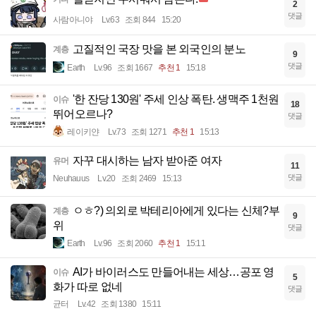
2
댓글
사람아니야
Lv.63
조회 844
15:20
고질적인 국장 맛을 본 외국인의 분노
계층
9
댓글
Earth
Lv.96
조회 1667
추천 1
15:18
'한 잔당 130원' 주세 인상 폭탄. 생맥주 1천원
이슈
18
뛰어오르나?
댓글
레이키얀
Lv.73
조회 1271
추천 1
15:13
자꾸 대시하는 남자 받아준 여자
유머
11
댓글
Neuhauus
Lv.20
조회 2469
15:13
ㅇㅎ?) 의외로 박테리아에게 있다는 신체?부
계층
9
위
댓글
Earth
Lv.96
조회 2060
추천 1
15:11
AI가 바이러스도 만들어내는 세상…공포 영
이슈
5
화가 따로 없네
댓글
균터
Lv.42
조회 1380
15:11