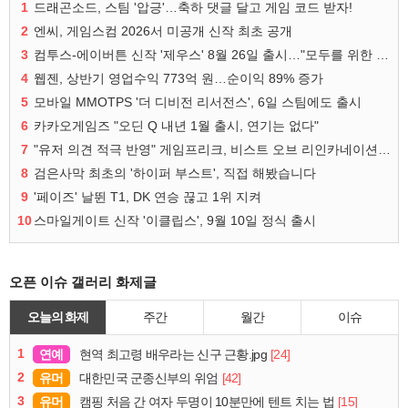
1
드래곤소드, 스팀 '압긍'…축하 댓글 달고 게임 코드 받자!
2
엔씨, 게임스컴 2026서 미공개 신작 최초 공개
3
컴투스-에이버튼 신작 '제우스' 8월 26일 출시…"모두를 위한 경쟁"
4
웹젠, 상반기 영업수익 773억 원…순이익 89% 증가
5
모바일 MMOTPS '더 디비전 리서전스', 6일 스팀에도 출시
6
카카오게임즈 "오딘 Q 내년 1월 출시, 연기는 없다"
7
"유저 의견 적극 반영" 게임프리크, 비스트 오브 리인카네이션 개선 나선다
8
검은사막 최초의 '하이퍼 부스트', 직접 해봤습니다
9
'페이즈' 날뛴 T1, DK 연승 끊고 1위 지켜
10
스마일게이트 신작 '이클립스', 9월 10일 정식 출시
오픈 이슈 갤러리 화제글
오늘의 화제
주간
월간
이슈
1
연예
[24]
현역 최고령 배우라는 신구 근황.jpg
2
유머
[42]
대한민국 군종신부의 위엄
3
유머
[15]
캠핑 처음 간 여자 두명이 10분만에 텐트 치는 법