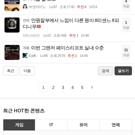
4
댓글
부엔까미노
Lv.87
조회 1740
추천 4
14:54
안원잘부에서 느낌이 다른 원이 #리센느 #피
연예
1
디니무
댓글
아이스티이
Lv.32
조회 948
추천 1
14:46
이번 그랜저 페이스리프트 실내 수준
계층
11
댓글
Earth
Lv.96
조회 2978
추천 1
14:46
최근
다음
검색
글쓰기
1
2
3
4
5
최근 HOT한 콘텐츠
게임
IT
유머
연예