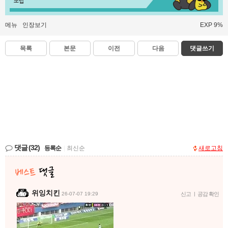
쪼렙
메뉴
인장보기
EXP 9%
목록
본문
이전
다음
댓글쓰기
댓글
(32)
등록순
|
최신순
새로고침
위잉치킨
26-07-07 19:29
신고
|
공감 확인