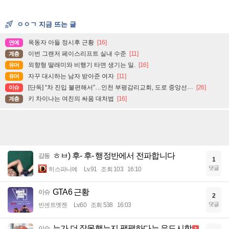
ㅇㅇㄱ 지금 뜨는 글
옥동자 아들 정시후 근황
[16]
연예
이번 그랜저 페이스리프트 실내 수준
[11]
계층
외향형 딸래미와 비행기 타면 생기는 일.
[16]
유머
자꾸 대시하는 남자 받아준 여자
[11]
유머
[단독] “차 진입 불편해서”…인천 부평감리교회, 도로 중앙선 ‘검은 페인트’로 지워
[26]
이슈
키 차이나는 여친의 싸움 대처법
[16]
계층
ㅎㅂ) 후- 후- 행정반에서 전파합니다
감동
1
댓글
히스파니에
Lv.91
조회 103
16:10
GTA6 근황
이슈
2
댓글
빈센트멧젠
Lv.60
조회 538
16:03
누가 더 잘못했는지 팽팽하다는 유도시합
이슈