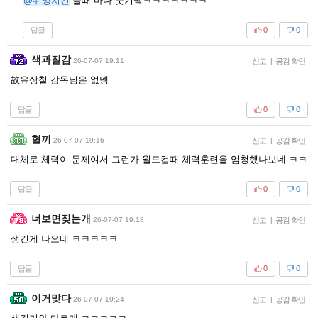
@위잉치킨
볼때 마다 웃기넼ㅋㅋㅋㅋㅋㅋㅋ
답글
0
0
색과질감
26-07-07 19:11
신고
|
공감 확인
故유상철 감독님은 없넹
답글
0
0
혈끼
26-07-07 19:16
신고
|
공감 확인
대체로 체력이 문제여서 그런가 월드컵때 체력훈련을 엄청했나보네 ㅋㅋ
답글
0
0
너보면짖는개
26-07-07 19:18
신고
|
공감 확인
생긴게 나오네 ㅋㅋㅋㅋㅋ
답글
0
0
이거맞다
26-07-07 19:24
신고
|
공감 확인