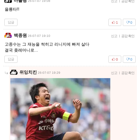
마블링
26-07-07 19:08
신고
|
공감 확인
을룡타!!
답글
1
0
백종원
26-07-07 19:10
신고
|
공감 확인
고종수는 그 재능을 썩히고 리니지에 빠져 살다
결국 좆레머니로...
답글
0
0
위잉치킨
26-07-07 19:29
신고
|
공감 확인