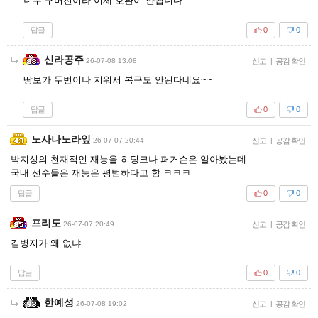
너무 구버전이라 이제 호환이 안됩니다
답글
0
0
신라공주
26-07-08 13:08
신고
|
공감 확인
땅보가 두번이나 지워서 복구도 안된다네요~~
답글
0
0
노사나노라잎
26-07-07 20:44
신고
|
공감 확인
박지성의 천재적인 재능을 히딩크나 퍼거슨은 알아봤는데
국내 선수들은 재능은 평범하다고 함 ㅋㅋㅋ
답글
0
0
프리도
26-07-07 20:49
신고
|
공감 확인
김병지가 왜 없냐
답글
0
0
한예성
26-07-08 19:02
신고
|
공감 확인