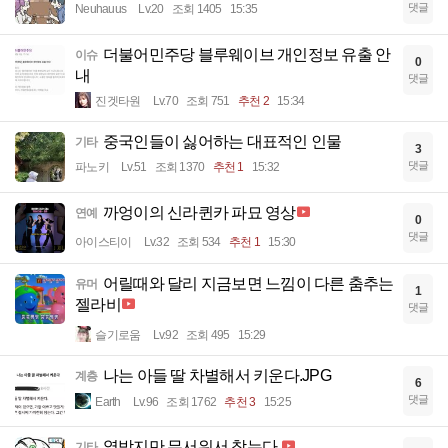
댓글
Neuhauus
Lv.20
조회 1405
15:35
더불어민주당 블루웨이브 개인정보 유출 안
이슈
0
내
댓글
진겟타원
Lv.70
조회 751
추천 2
15:34
중국인들이 싫어하는 대표적인 인물
기타
3
댓글
파노키
Lv.51
조회 1370
추천 1
15:32
까엉이의 신라퀸카 파묘 영상
연예
0
댓글
아이스티이
Lv.32
조회 534
추천 1
15:30
어릴때와 달리 지금보면 느낌이 다른 춤추는
유머
1
젤라비
댓글
슬기로움
Lv.92
조회 495
15:29
나는 아들 딸 차별해서 키운다.JPG
계층
6
댓글
Earth
Lv.96
조회 1762
추천 3
15:25
열받지만 무서워서 참는다.
기타