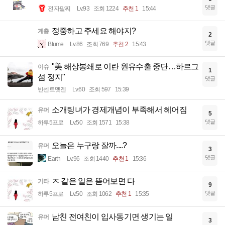
댓글
전자팔찌
Lv.93
조회 1224
추천 1
15:44
정중하고 주세요 해야지?
계층
2
댓글
Blume
Lv.86
조회 769
추천 2
15:43
"美 해상봉쇄로 이란 원유수출 중단…하르그
이슈
1
섬 정지"
댓글
빈센트멧젠
Lv.60
조회 597
15:39
소개팅녀가 경제개념이 부족해서 헤어짐
유머
5
댓글
하루5프로
Lv.50
조회 1571
15:38
오늘은 누구랑 잘까....?
유머
3
댓글
Earth
Lv.96
조회 1440
추천 1
15:36
ㅈ 같은 일은 뜯어보면 다
기타
9
댓글
하루5프로
Lv.50
조회 1062
추천 1
15:35
남친 전여친이 입사동기면 생기는 일
유머
3