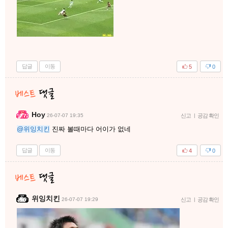
답글
이동
5
0
Hoy
26-07-07 19:35
신고
|
공감 확인
@위잉치킨
진짜 볼때마다 어이가 없네
답글
이동
4
0
위잉치킨
26-07-07 19:29
신고
|
공감 확인