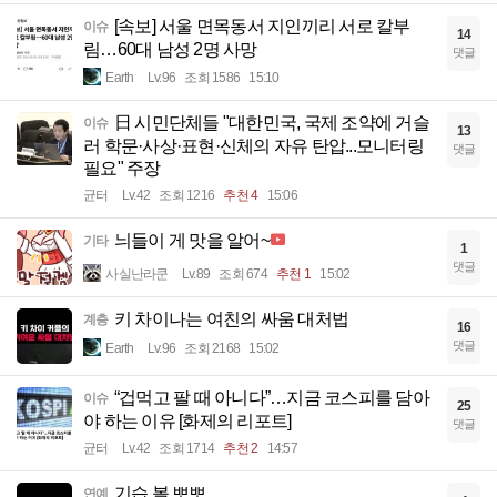
[속보] 서울 면목동서 지인끼리 서로 칼부
이슈
14
림…60대 남성 2명 사망
댓글
Earth
Lv.96
조회 1586
15:10
日 시민단체들 "대한민국, 국제 조약에 거슬
이슈
13
러 학문·사상·표현·신체의 자유 탄압...모니터링
댓글
필요" 주장
균터
Lv.42
조회 1216
추천 4
15:06
늬들이 게 맛을 알어~
기타
1
댓글
사실난라쿤
Lv.89
조회 674
추천 1
15:02
키 차이나는 여친의 싸움 대처법
계층
16
댓글
Earth
Lv.96
조회 2168
15:02
“겁먹고 팔 때 아니다”…지금 코스피를 담아
이슈
25
야 하는 이유 [화제의 리포트]
댓글
균터
Lv.42
조회 1714
추천 2
14:57
기습 볼 뽀뽀
연예