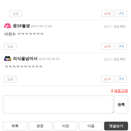
답글
0
0
윤10월생
26-07-08 17:06
신고
|
공감 확인
이천수 ㅋㅋㅋㅋㅋㅋㅋ
답글
0
0
의식을넘어서
26-07-08 18:24
신고
|
공감 확인
ㅋㅋㅋㅋㅋㅋㅋㅋㅋㅋ
답글
0
0
새로고침
등록
목록
본문
이전
다음
댓글보기