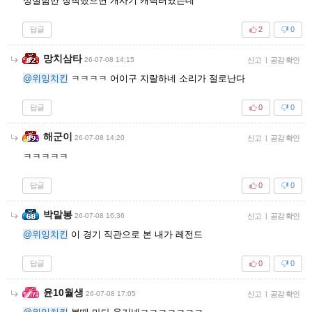
성실함만 장착했으면 개사기 캐릭터였는데
답글
2
0
망치삼타
26-07-08 14:15
신고
|
공감 확인
@위잉치킨
ㅋㅋㅋㅋ 어이구 지랄하네 소리가 절로난다
답글
0
0
해군이
26-07-08 14:20
신고
|
공감 확인
ㅋㅋㅋㅋㅋ
답글
0
0
박말봉
26-07-08 16:36
신고
|
공감 확인
@위잉치킨
이 경기 직관으로 본 내가 레전드
답글
0
0
윤10월생
26-07-08 17:05
신고
|
공감 확인