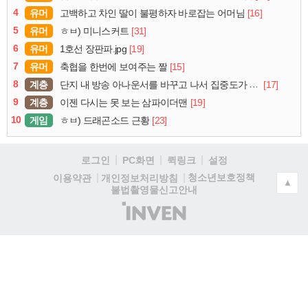
4
유머
[16]
고백하고 차인 딸이 불평하자 바로잡는 어머님
5
유머
[31]
ㅎㅂ) 미니스커트
6
유머
[19]
1호선 장판파.jpg
7
유머
[15]
축협을 한번에 보여주는 짤
8
계층
[17]
단지 내 방송 아나운서를 바꾸고 나서 집중도가 확 올라갔다는 한 아파트의 안내방송
9
계층
[19]
이젠 다시는 못 보는 삼파이더맨
10
게임
[23]
ㅎㅂ) 드래곤소드 근황
로그인
PC화면
퀵링크
설정
청소년보호정책
이용약관
개인정보처리방침
▲
불법촬영물신고안내
(주)
인
벤