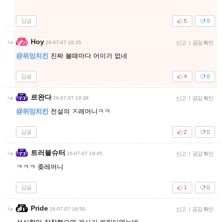
답글
5
0
Hoy
26-07-07 19:35
신고
|
공감 확인
@위잉치킨
진짜 볼때마다 어이가 없네
답글
4
0
르완다
26-07-07 19:38
신고
|
공감 확인
@위잉치킨
전설의 ㅈ레머니ㅋㅋ
답글
2
0
트러블슈터
26-07-07 19:45
신고
|
공감 확인
ㅋㅋㅋ 좆레머니
답글
1
0
Pride
26-07-07 19:50
신고
|
공감 확인