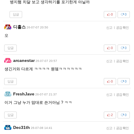
병지햄 치달 보고 생각하기를 포기한게 아닐까
답글
0
0
디홀스
26-07-07 20:50
신고
|
공감 확인
오
답글
0
0
arcanestar
26-07-07 20:57
신고
|
공감 확인
생긴거와 다르게 ㅋㅋㅋㅋ 뭔뎈ㅋㅋㅋㅋㅋㅋ
답글
0
0
FreshJave
26-07-07 21:37
신고
|
공감 확인
이거 그냥 누가 맘대로 쓴거아님 ? ㅋㅋ
답글
2
0
Dec31th
26-07-08 14:41
신고
|
공감 확인