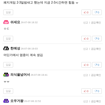
폐지게임 2-3일밤새고 했는데 지금 2-3시간하면 힘듬 ㅠ
답글
0
0
쉬세요
26-07-08 18:32
신고
|
공감 확인
ㅇㄷ
답글
0
0
한예성
26-07-08 19:03
신고
|
공감 확인
어딘가에서 염증이 계속 생김
답글
0
0
의식을넘어서
26-07-08 19:41
신고
|
공감 확인
ㅠㅠ
답글
0
0
오우거왕
26-07-08 22:52
신고
|
공감 확인