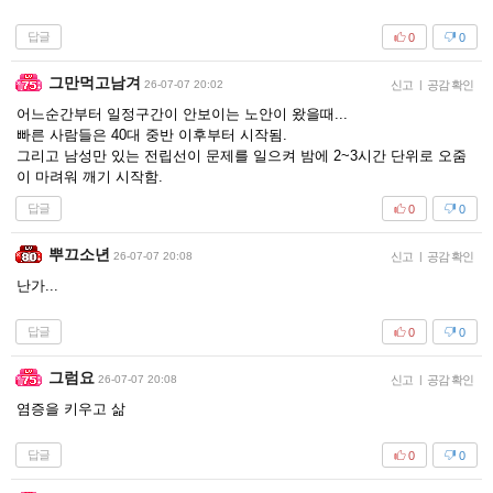
답글
0
0
그만먹고남겨
26-07-07 20:02
신고
|
공감 확인
어느순간부터 일정구간이 안보이는 노안이 왔을때...
빠른 사람들은 40대 중반 이후부터 시작됨.
그리고 남성만 있는 전립선이 문제를 일으켜 밤에 2~3시간 단위로 오줌
이 마려워 깨기 시작함.
답글
0
0
뿌끄소년
26-07-07 20:08
신고
|
공감 확인
난가...
답글
0
0
그럼요
26-07-07 20:08
신고
|
공감 확인
염증을 키우고 삶
답글
0
0