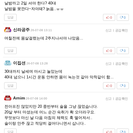
날밤까고 2일 셔야 한다? 40대
날밤을 못깐다~자야돼? 늙음..ㅠㅠ
답글
0
0
신라공주
26-07-08 13:11
신고
|
공감 확인
며칠전에 몸살걸렸는데 2주지나서야 나았음...
답글
0
0
이집션
26-07-08 13:28
신고
|
공감 확인
30대까지 날세며 마시고 놀았는데
40대 넘으니 1시간 운동 안하면 몸이 녹는것 같아 악착같이 함...
답글
0
0
Arnim
26-07-08 14:00
신고
|
공감 확인
전아프진 않았지만 20 중반부터 술을 그냥 끊었습니다.
20살 부터 마셨는데 어느 순간 숙취가 확 오더라구요.
무엇보다 마신 날 다음 아침의 체력도 훅 떨어져서..
술이랑 안주 끊고 적당히 걸어다니면서 삽니다..
답글
0
0