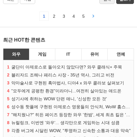
1
2
3
4
5
최근 HOT한 콘텐츠
와우
게임
IT
유머
연예
1
굴단이 아제로스로 돌아오지 않았다면? 와우 클래식+ 주목
2
블리자드 조해나 패리스 사장 - 35년 역사, 그리고 비전
3
악마술사로 구현된 흑마법사, 디아4 x 와우 콜라보 살펴보기
4
"모두에게 공평한 환경"이라더니...여전히 살아있는 애드온
5
성기사에 취하는 WOW 단편 애니, '신성한 모든 것'
6
성수동 핫플에 구현된 아제로스 영웅들의 안식처, WoW 홈스윗홈
7
"해치웠나?" 히든 페이즈 등장한 와우 '한밤', 세계 최초 킬은 '팀 리퀴드'
8
뉴럴링크, 이번엔 '와우'... 생각만으로 게임하는 시대 성큼
9
각종 버그에 시달린 WOW, "투명하고 신속한 소통과 대응 약속"