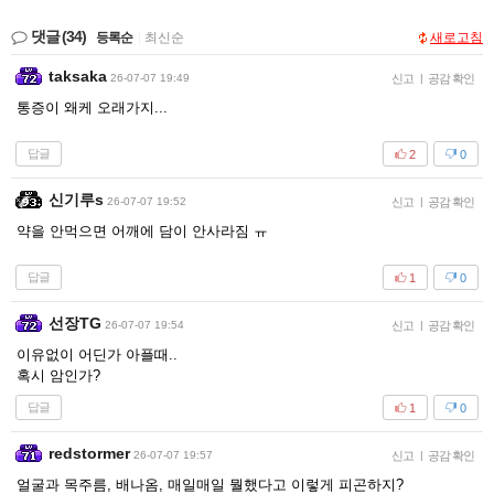
댓글
(34)
등록순
|
최신순
새로고침
taksaka
26-07-07 19:49
신고
|
공감 확인
통증이 왜케 오래가지...
답글
2
0
신기루s
26-07-07 19:52
신고
|
공감 확인
약을 안먹으면 어깨에 담이 안사라짐 ㅠ
답글
1
0
선장TG
26-07-07 19:54
신고
|
공감 확인
이유없이 어딘가 아플때..
혹시 암인가?
답글
1
0
redstormer
26-07-07 19:57
신고
|
공감 확인
얼굴과 목주름, 배나옴, 매일매일 뭘했다고 이렇게 피곤하지?