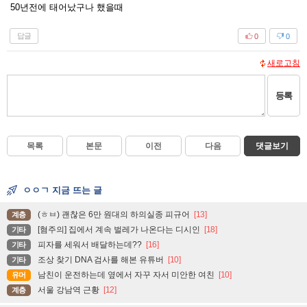
50년전에 태어났구나 했을때
답글
0
0
새로고침
등록
목록
본문
이전
다음
댓글보기
ㅇㅇㄱ 지금 뜨는 글
(ㅎㅂ) 괜찮은 6만 원대의 하의실종 피규어
[13]
계층
[혐주의] 집에서 계속 벌레가 나온다는 디시인
[18]
기타
피자를 세워서 배달하는데??
[16]
기타
조상 찾기 DNA 검사를 해본 유튜버
[10]
기타
남친이 운전하는데 옆에서 자꾸 자서 미안한 여친
[10]
유머
서울 강남역 근황
[12]
계층