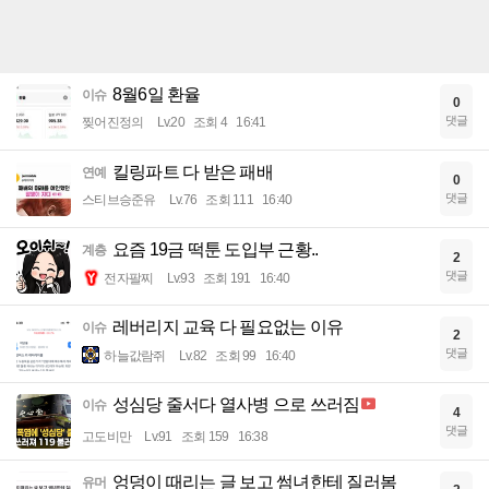
8월6일 환율
이슈
0
댓글
찢어진정의
Lv.20
조회 4
16:41
킬링파트 다 받은 패배
연예
0
댓글
스티브승준유
Lv.76
조회 111
16:40
요즘 19금 떡툰 도입부 근황..
계층
2
댓글
전자팔찌
Lv.93
조회 191
16:40
레버리지 교육 다 필요없는 이유
이슈
2
댓글
하늘값람쥐
Lv.82
조회 99
16:40
성심당 줄서다 열사병 으로 쓰러짐
이슈
4
댓글
고도비만
Lv.91
조회 159
16:38
엉덩이 때리는 글 보고 썸녀한테 질러봄
유머