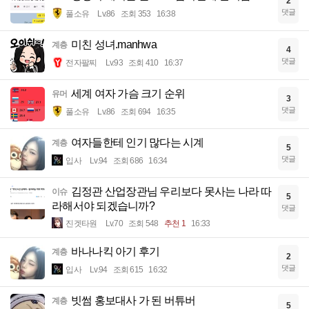
2
댓글
풀소유
Lv.86
조회 353
16:38
미친 성녀.manhwa
계층
4
댓글
전자팔찌
Lv.93
조회 410
16:37
세계 여자 가슴 크기 순위
유머
3
댓글
풀소유
Lv.86
조회 694
16:35
여자들한테 인기 많다는 시계
계층
5
댓글
입사
Lv.94
조회 686
16:34
김정관 산업장관님 우리보다 못사는 나라 따
이슈
5
라해서야 되겠습니까?
댓글
진겟타원
Lv.70
조회 548
추천 1
16:33
바나나킥 아기 후기
계층
2
댓글
입사
Lv.94
조회 615
16:32
빗썸 홍보대사 가 된 버튜버
계층
5