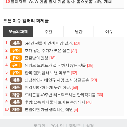
10
블리자드, WoW 한밤 출시 기념 행사 '홈스윗홈' 28일 개최
오픈 이슈 갤러리 화제글
오늘의 화제
주간
월간
이슈
1
계층
[29]
6년간 편돌이 인생 마감 결과.
2
유머
[77]
조카 용돈 주다가 뺏은 삼촌
3
유머
[18]
존잘남의 인성
4
유머
[36]
의외로 트럼프가 절대 하지 않는 것들
5
유머
[32]
한복 잘못 입혀 보낸 학부모
6
계층
[23]
신남성연대 배인규 사망 소식 댓글 근황
7
계층
[59]
지역 비하 하는게 웃긴 이유.
8
계층
[36]
드래곤볼 40주년 리스펙트하는 만화작가들
9
계층
[46]
후방)요즘 하나둘씩 보이는 투명의자
10
계층
[5]
연말이면 가끔 생각나는 직원
로그인
PC화면
퀵링크
설정