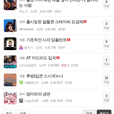
유머
6
는 사람
댓글
파노키
Lv.51
조회 1834
16:01
출시앞둔 알뜰폰 스테이씨 요금제
연예
2
댓글
Memorobot
Lv.33
조회 832
16:00
기초적인 시각 임플란트
계층
9
댓글
럼자기
Lv.71
조회 738
15:54
AT 마드리드 입국
계층
1
댓글
스티브승준유
Lv.76
조회 598
추천 1
15:50
후방)입큰 스시국누나
계층
12
댓글
너빨갱이지
Lv.86
조회 2917
15:45
엄마와의 냉면
유머
3
댓글
사실난라쿤
Lv.89
조회 1933
15:43
최근
다음
검색
글쓰기