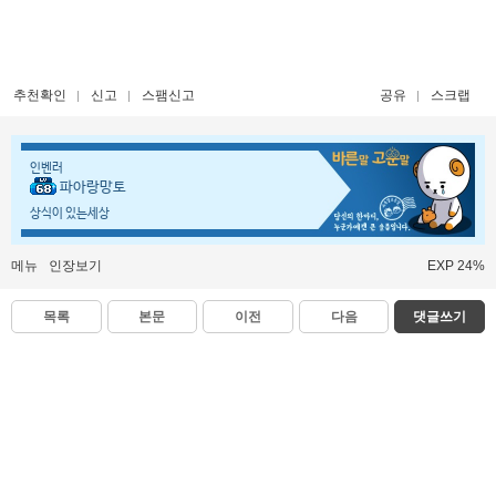
추천확인
신고
스팸신고
공유
스크랩
인벤러
파아랑망토
상식이 있는세상
메뉴
인장보기
EXP 24%
목록
본문
이전
다음
댓글쓰기