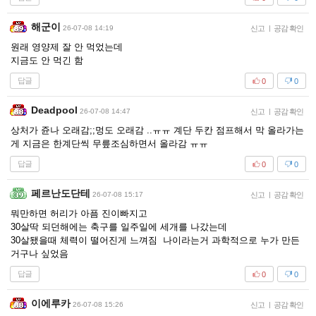
해군이
26-07-08 14:19
신고
|
공감 확인
원래 영양제 잘 안 먹었는데
지금도 안 먹긴 함
답글
0
0
Deadpool
26-07-08 14:47
신고
|
공감 확인
상처가 쥰나 오래감;;멍도 오래감 ..ㅠㅠ 계단 두칸 점프해서 막 올라가는
게 지금은 한계단씩 무릎조심하면서 올라감 ㅠㅠ
답글
0
0
페르난도단테
26-07-08 15:17
신고
|
공감 확인
뭐만하면 허리가 아픔 진이빠지고
30살딱 되던해에는 축구를 일주일에 세개를 나갔는데
30살됐을때 체력이 떨어진게 느껴짐 나이라는거 과학적으로 누가 만든
거구나 싶었음
답글
0
0
이에루카
26-07-08 15:26
신고
|
공감 확인