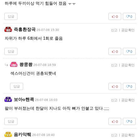
하루에 두끼이상 먹기 힘들어 졌음 ㅜㅜ
답글
0
0
즉흥환장곡
26-07-08 15:30
신고
|
공감 확인
자위가 하루 6회에서 1회로 줄음
답글
0
0
쾅쿵쾅
26-07-08 18:59
신고
|
공감 확인
섹스머신건이 권총되뿟네
답글
0
0
보아o핸콕
26-07-08 16:03
신고
|
공감 확인
팔이 부러졌는데 한달이 지나도 아직 뼈가 안붙고 있다.;;;;
답글
0
0
음카악퉤
26-07-08 16:40
신고
|
공감 확인