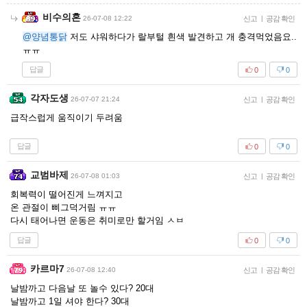
비수의혼
26-07-08 12:22
신고
|
공감 확인
@양념통닭
저도 샤워하다가 랄부털 흰색 발견하고 개 충격먹었음요..
ㅠㅠ
답글
0
0
각자도생
26-07-07 21:24
신고
|
공감 확인
급작스럽게 움직이기 두려움
답글
0
0
교범바제
26-07-08 01:03
신고
|
공감 확인
회복력이 떨어진게 느껴지고
온 관절이 삐그덕거림 ㅠㅠ
다시 태어나면 운동은 취미로만 할거임 ㅅㅂ
답글
0
0
카르마7
26-07-08 12:40
신고
|
공감 확인
날밤까고 다음날 또 놀수 있다? 20대
날밤까고 1일 셔야 한다? 30대