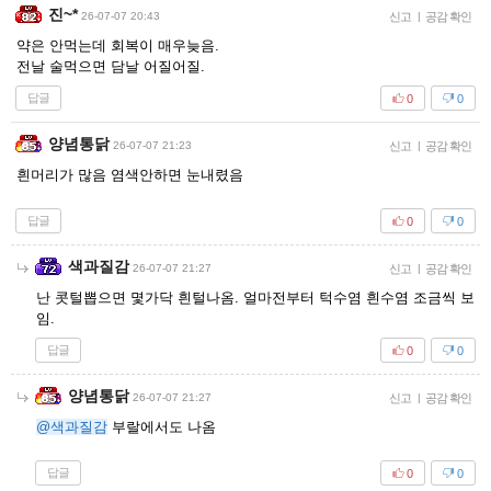
진~*
26-07-07 20:43
신고
|
공감 확인
약은 안먹는데 회복이 매우늦음.
전날 술먹으면 담날 어질어질.
답글
0
0
양념통닭
26-07-07 21:23
신고
|
공감 확인
흰머리가 많음 염색안하면 눈내렸음
답글
0
0
색과질감
26-07-07 21:27
신고
|
공감 확인
난 콧털뽑으면 몇가닥 흰털나옴. 얼마전부터 턱수염 흰수염 조금씩 보
임.
답글
0
0
양념통닭
26-07-07 21:27
신고
|
공감 확인
@색과질감
부랄에서도 나옴
답글
0
0