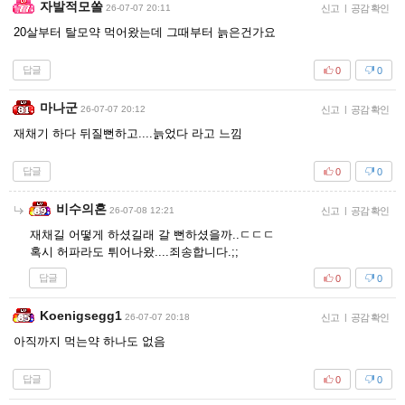
자발적모쏠
26-07-07 20:11
신고
|
공감 확인
20살부터 탈모약 먹어왔는데 그때부터 늙은건가요
답글
0
0
마나군
26-07-07 20:12
신고
|
공감 확인
재채기 하다 뒤질뻔하고....늙었다 라고 느낌
답글
0
0
비수의혼
26-07-08 12:21
신고
|
공감 확인
재채길 어떻게 하셨길래 갈 뻔하셨을까..ㄷㄷㄷ
혹시 허파라도 튀어나왔....죄송합니다.;;
답글
0
0
Koenigsegg1
26-07-07 20:18
신고
|
공감 확인
아직까지 먹는약 하나도 없음
답글
0
0