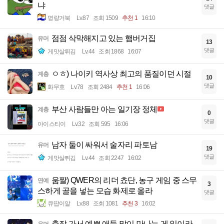
냐
댓글
명량거북
Lv.87
조회 1509
추천 1
16:10
점점 삭막해지고 있는 햄버거집
유머
13
댓글
게맛살튀김
Lv.44
조회 1868
16:07
ㅇㅎ) 나이키 역사상 최고의 품질이던 시절
계층
10
댓글
화무호
Lv.78
조회 2484
추천 1
16:06
부산 사람들만 아는 일기장 정체
계층
0
댓글
아이스티이
Lv.32
조회 595
16:06
남자 둘이 싸워서 술자리 파토남
유머
19
댓글
게맛살튀김
Lv.44
조회 2247
16:02
움짤) QWER의 리더 쵸단, 농구 게임 중 스무
연예
3
스하게 골을 넣는 모습 화제로 올라
댓글
큐땁이알
Lv.88
조회 1081
추천 3
16:02
출장 가서 예쁜 애들 많이 만나는 게 일이라