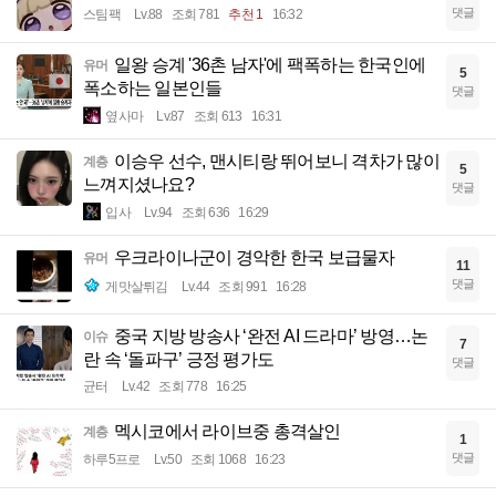
댓글
스팀팩
Lv.88
조회 781
추천 1
16:32
일왕 승계 '36촌 남자'에 팩폭하는 한국인에
유머
5
폭소하는 일본인들
댓글
옆사마
Lv.87
조회 613
16:31
이승우 선수, 맨시티랑 뛰어보니 격차가 많이
계층
5
느껴지셨나요?
댓글
입사
Lv.94
조회 636
16:29
우크라이나군이 경악한 한국 보급물자
유머
11
댓글
게맛살튀김
Lv.44
조회 991
16:28
중국 지방 방송사 ‘완전 AI 드라마’ 방영…논
이슈
7
란 속 ‘돌파구’ 긍정 평가도
댓글
균터
Lv.42
조회 778
16:25
멕시코에서 라이브중 총격살인
계층
1
댓글
하루5프로
Lv.50
조회 1068
16:23