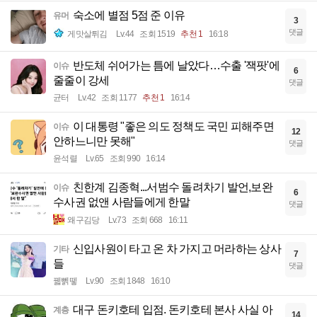
숙소에 별점 5점 준 이유
유머
3
댓글
게맛살튀김
Lv.44
조회 1519
추천 1
16:18
반도체 쉬어가는 틈에 날았다…수출 '잭팟'에
이슈
6
줄줄이 강세
댓글
균터
Lv.42
조회 1177
추천 1
16:14
이 대통령 "좋은 의도 정책도 국민 피해주면
이슈
12
안하느니만 못해"
댓글
윤석렬
Lv.65
조회 990
16:14
친한계 김종혁...서범수 돌려차기 발언,보완
이슈
6
수사권 없앤 사람들에게 한말
댓글
왜구김당
Lv.73
조회 668
16:11
신입사원이 타고 온 차 가지고 머라하는 상사
기타
7
들
댓글
꿻뻵뗗
Lv.90
조회 1848
16:10
대구 돈키호테 입점. 돈키호테 본사 사실 아
계층
14