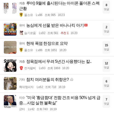
루머) 9월에 출시된다는 아이폰 폴더폰 스펙
계층
8
근황
댓글
풀소유
Lv.86
조회 995
16:23
농심에게 선물 받은 바나나킥 아기
유머
2
댓글
슬기로움
Lv.92
조회 561
추천 1
16:20
현재 폭염 한장으로 요약
유머
15
댓글
풀소유
Lv.86
조회 1651
16:20
정육점에서 무려 5년간 사용했다는 칼..
계층
12
댓글
전자팔찌
Lv.93
조회 1868
16:20
참치 여러분들의 취향은?
기타
6
댓글
특대형피자
Lv.62
조회 718
16:19
"미국 '황금함대' 전함 건조 비용 50% 넘게 급
이슈
7
증…사업 실현 불확실"
댓글
균터
Lv.42
조회 740
16:19