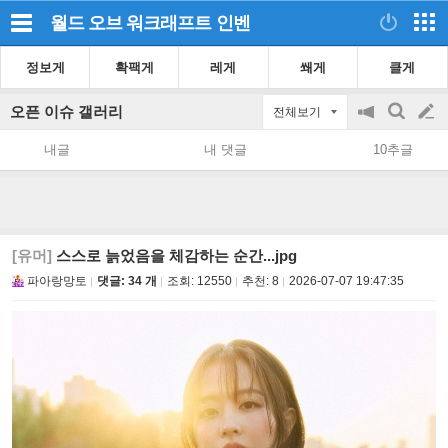
월드 오브 워크래프트
인벤
정보게
확팩게
레게
쐐게
클게
오픈 이슈 갤러리
전체보기
공
검
글
지
색
내글
내 댓글
10추글
on/off
쓰
기
[유머]
스스로 늙었음을 체감하는 순간...jpg
파아랑망토
댓글: 34 개
조회:
12550
추천:
8
2026-07-07 19:47:35