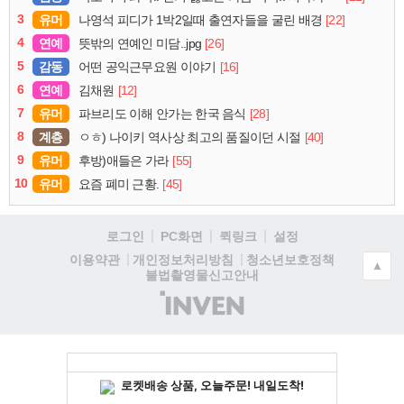
3
유머
[22]
나영석 피디가 1박2일때 출연자들을 굴린 배경
4
연예
[26]
뜻밖의 연예인 미담..jpg
5
감동
[16]
어떤 공익근무요원 이야기
6
연예
[12]
김채원
7
유머
[28]
파브리도 이해 안가는 한국 음식
8
계층
[40]
ㅇㅎ) 나이키 역사상 최고의 품질이던 시절
9
유머
[55]
후방)애들은 가라
10
유머
[45]
요즘 폐미 근황.
로그인
PC화면
퀵링크
설정
청소년보호정책
이용약관
개인정보처리방침
▲
불법촬영물신고안내
(주)
인
벤