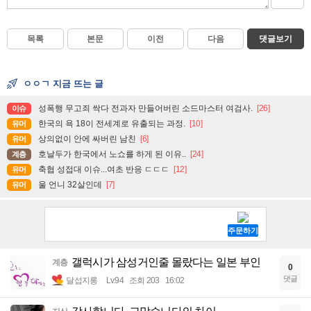
목록
본문
이전
다음
댓글보기
ㅇㅇㄱ 지금 뜨는 글
성폭행 무고죄 싹다 전과자 만들어버린 소드마스터 여검사.
[26]
이슈
한국의 욕 18이 전세계로 유출되는 과정.
[10]
유머
상의없이 안에 싸버린 남친
[6]
유머
호날두가 한국에서 노쇼를 하게 된 이유..
[24]
계층
축협 성접대 이슈...여초 반응 ㄷㄷㄷ
[12]
유머
울 언니 32살인데
[7]
유머
갤럭시가 삼성거인줄 몰랐다는 일본 부인
계층
0
댓글
달섭지롱
Lv.94
조회 203
16:02