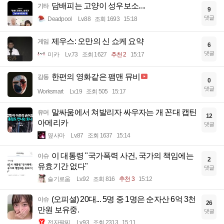
담배피는 고양이 성우보소....
기타
9
댓글
Deadpool
Lv.88
조회 1693
15:18
제우스: 오만의 신 쇼케 요약
게임
6
댓글
미카
Lv.73
조회 1627
추천 2
15:17
한편의 영화같은 팸맨 뮤비
감동
0
댓글
Worksmart
Lv.19
조회 505
15:17
말싸움에서 쳐발리자 싸우자는 개 꼰대 캡틴
유머
12
아메리카
댓글
옆사마
Lv.87
조회 1637
15:14
이 대통령 "국가폭력 사건, 국가의 책임에는
이슈
2
유효기간 없다"
댓글
슬기로움
Lv.92
조회 816
추천 3
15:12
(오피셜) 20대... 5명 중 1명은 순자산 6억 3천
이슈
26
만원 보유중.
댓글
전자팔찌
Lv.93
조회 2313
15:11