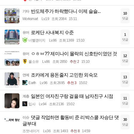
반도체주가 하락했다니 이제 슬슬...
기타
10
댓글
Worksmart
Lv.19
조회 2084
15:11
로케단 사내복지 수준
유머
1
댓글
너빨갱이지
Lv.86
조회 1369
15:10
ㅇㅎㅂ?? 제미나이 몰락의 신호탄이였던 것
유머
12
댓글
풀소유
Lv.86
조회 2850
추천 2
15:10
조카에게 용돈줄지 고민한 외숙모
연예
13
댓글
Earth
Lv.96
조회 2695
추천 3
15:02
일본인 여자친구랑 걸을 때 남자친구 시점
계층
11
댓글
입사
Lv.94
조회 2136
15:02
댓글 작업하면 활동비 준 리박스쿨 자승단 댓
이슈
30
글부대
댓글
조졋네이거
Lv.36
조회 1493
추천 8
14:59