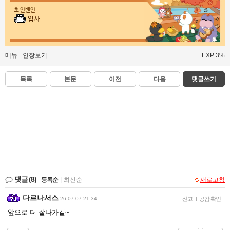
초 인벤인
입사
메뉴
인장보기
EXP 3%
목록
본문
이전
다음
댓글쓰기
댓글
(8)
등록순
|
최신순
새로고침
다르나서스
26-07-07 21:34
신고
|
공감 확인
앞으로 더 잘나가길~