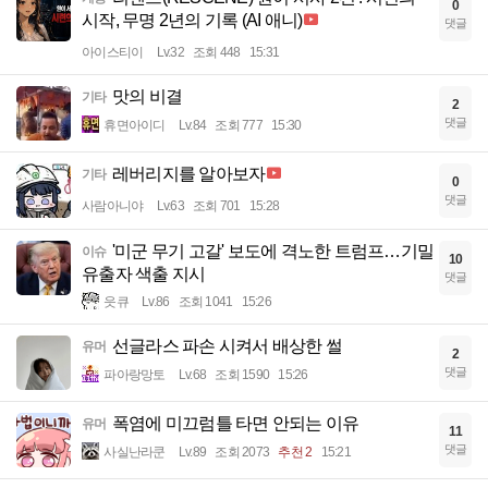
0
시작, 무명 2년의 기록 (AI 애니)
댓글
아이스티이
Lv.32
조회 448
15:31
맛의 비결
기타
2
댓글
휴면아이디
Lv.84
조회 777
15:30
레버리지를 알아보자
기타
0
댓글
사람아니야
Lv.63
조회 701
15:28
'미군 무기 고갈' 보도에 격노한 트럼프…기밀
이슈
10
유출자 색출 지시
댓글
읏큐
Lv.86
조회 1041
15:26
선글라스 파손 시켜서 배상한 썰
유머
2
댓글
파아랑망토
Lv.68
조회 1590
15:26
폭염에 미끄럼틀 타면 안되는 이유
유머
11
댓글
사실난라쿤
Lv.89
조회 2073
추천 2
15:21