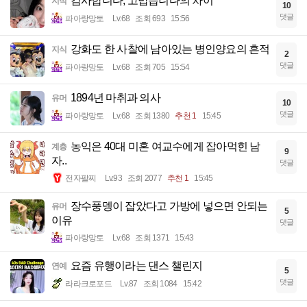
감사합니다, 고맙습니다의 차이
지식
10
댓글
파아랑망토
Lv.68
조회 693
15:56
강화도 한 사찰에 남아있는 병인양요의 흔적
지식
2
댓글
파아랑망토
Lv.68
조회 705
15:54
1894년 마취과 의사
유머
10
댓글
파아랑망토
Lv.68
조회 1380
추천 1
15:45
농익은 40대 미혼 여교수에게 잡아먹힌 남
계층
9
자..
댓글
전자팔찌
Lv.93
조회 2077
추천 1
15:45
장수풍뎅이 잡았다고 가방에 넣으면 안되는
유머
5
이유
댓글
파아랑망토
Lv.68
조회 1371
15:43
요즘 유행이라는 댄스 챌린지
연예
5
댓글
라라크로포드
Lv.87
조회 1084
15:42