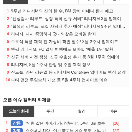
1
9주년 리니지M의 신의 한 수, BM 장비 아데나 판매 예고
2
"신성검사 리부트, 성장 특화 신규 서버" 리니지M 3월 업데이트 예고
3
"불요정 리부트, 로컬 사냥터 추가 예정" 리니지M 9주년 업데이트 예고
4
리니지, 다시 증명하다 ② - 되찾은 모바일 왕좌
5
수호석 특별 제작 전 가성비 확인 필수! 3월 2주차 업데이트 이슈
6
엔씨 리니지M, PC 결제 병행에도 모바일 '매출 1위' 탈환
7
신규 서버 사전 생성, 신규 수호성 추가 등 3월 1주차 업데이트 이슈
8
리니지M, 8월 1주차 한정 및 주말 제작 정보
9
진드슬, 라던 리뉴얼 등 리니지M ContiNew 업데이트 핵심 요약
10
파티 던전 무임승차 개선 등 5월 4주차 업데이트 이슈
오픈 이슈 갤러리 화제글
오늘의 화제
주간
월간
이슈
1
감동
[18]
“인형 같은 아이가 가라앉는데”…수심 3m 호수 뛰어든 60대 의인
2
감동
[22]
슥오더니 촤악.. 연기 뚫고는 가슴 툭툭.. 지나가던 아재의 정체