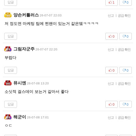
답글
1
0
양손커틀러스
26-07-07 22:03
신고
|
공감 확인
저 정도면 마케팅 팀에 찐팬이 있는거 같은뎈ㅋㅋㅋㅋ
답글
0
0
그림자군주
26-07-07 22:20
신고
|
공감 확인
부럽다
답글
0
0
뮤시엔
26-07-08 13:20
신고
|
공감 확인
소싯적 걸스데이 보는거 같아서 좋다
답글
0
0
해군이
26-07-08 17:01
신고
|
공감 확인
ㅇㄷ