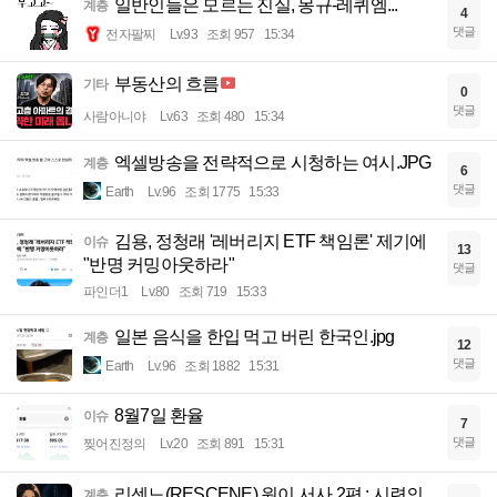
일반인들은 모르는 진실, 몽규-레퀴엠...
계층
4
댓글
전자팔찌
Lv.93
조회 957
15:34
부동산의 흐름
기타
0
댓글
사람아니야
Lv.63
조회 480
15:34
엑셀방송을 전략적으로 시청하는 여시.JPG
계층
6
댓글
Earth
Lv.96
조회 1775
15:33
김용, 정청래 '레버리지 ETF 책임론' 제기에
이슈
13
"반명 커밍아웃하라"
댓글
파인더1
Lv.80
조회 719
15:33
일본 음식을 한입 먹고 버린 한국인.jpg
계층
12
댓글
Earth
Lv.96
조회 1882
15:31
8월7일 환율
이슈
7
댓글
찢어진정의
Lv.20
조회 891
15:31
리센느(RESCENE) 원이 서사 2편 : 시련의
계층