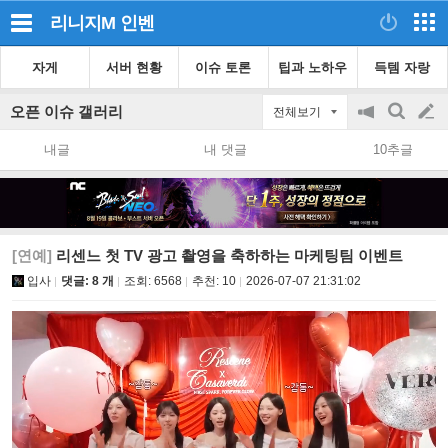
리니지M
인벤
자게
서버 현황
이슈 토론
팁과 노하우
득템 자랑
오픈 이슈 갤러리
전체보기
공
검
글
지
색
내글
내 댓글
10추글
on/off
쓰
기
[연예]
리센느 첫 TV 광고 촬영을 축하하는 마케팅팀 이벤트
입사
댓글: 8 개
조회:
6568
추천:
10
2026-07-07 21:31:02