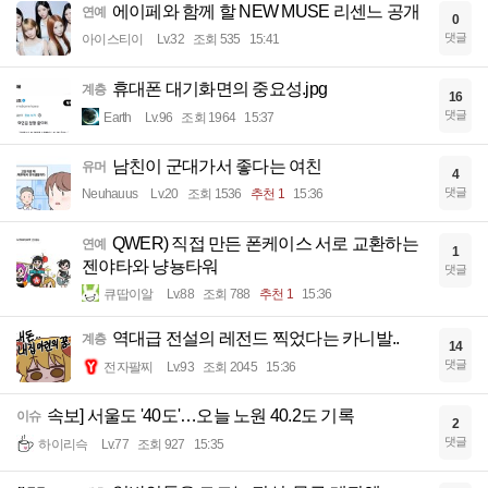
에이페와 함께 할 NEW MUSE 리센느 공개
연예
0
댓글
아이스티이
Lv.32
조회 535
15:41
휴대폰 대기화면의 중요성.jpg
계층
16
댓글
Earth
Lv.96
조회 1964
15:37
남친이 군대가서 좋다는 여친
유머
4
댓글
Neuhauus
Lv.20
조회 1536
추천 1
15:36
QWER) 직접 만든 폰케이스 서로 교환하는
연예
1
젠야타와 냥뇽타워
댓글
큐땁이알
Lv.88
조회 788
추천 1
15:36
역대급 전설의 레전드 찍었다는 카니발..
계층
14
댓글
전자팔찌
Lv.93
조회 2045
15:36
속보] 서울도 '40도'…오늘 노원 40.2도 기록
이슈
2
댓글
하이리슥
Lv.77
조회 927
15:35