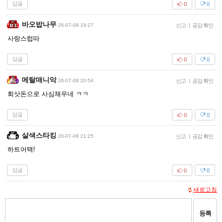
답글
0
0
바오밥나무
26-07-08 19:27
신고
|
공감 확인
사랑스럽따
답글
0
0
메탈매니악
26-07-08 20:54
신고
|
공감 확인
회삿돈으로 사심채우네 ㅋㅋ
답글
0
0
살색스타킹
26-07-08 21:25
신고
|
공감 확인
하트어택!
답글
0
0
새로고침
등록