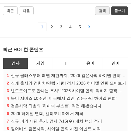
최근
다음
검색
글쓰기
1
2
3
4
5
최근 HOT한 콘텐츠
검사
게임
IT
유머
연예
1
신규 클래스부터 레벨 개편까지, '2026 검은사막 하이델 연회' 총정리
2
신캐 출시와 경험치/만렙 개편! 검사 2026 하이델 연회 모아보기
3
넨도로이드로 만나는 우사! '2026 하이델 연회' 막바지 깜짝 공개
4
북미 서비스 10주년! 미국에서 열린 '검은사막 하이델 연회'
5
검은사막 최초의 '하이퍼 부스트', 직접 해봤습니다
6
2026 하이델 연회, 캘리포니아에서 개최
7
신규 피의 제단 추가, 검사 7/15(수) 패치 핵심 정리
8
펄어비스 검은사막, 하이델 연회 사전 이벤트 시작