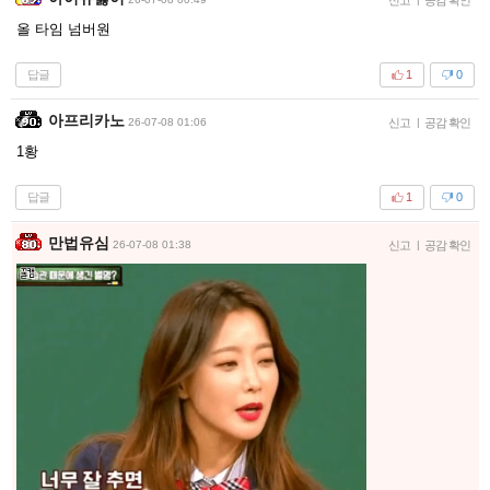
올 타임 넘버원
답글
1
0
아프리카노
26-07-08 01:06
신고
|
공감 확인
1황
답글
1
0
만법유심
26-07-08 01:38
신고
|
공감 확인