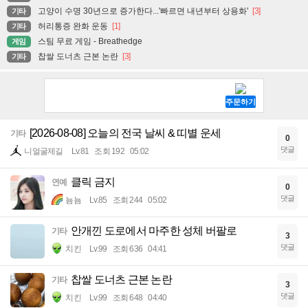
고양이 수명 30년으로 증가한다...'빠르면 내년부터 상용화'
[3]
기타
허리통증 완화 운동
[1]
기타
스팀 무료 게임 - Breathedge
게임
찹쌀 도너츠 근본 논란
[3]
기타
[2026-08-08] 오늘의 전국 날씨 & 띠별 운세
기타
0
댓글
니얼굴제길
Lv.81
조회 192
05:02
클릭 금지
연예
0
댓글
뇸뇸
Lv.85
조회 244
05:02
안개낀 도로에서 마주한 성체 버팔로
기타
3
댓글
치킨
Lv.99
조회 636
04:41
찹쌀 도너츠 근본 논란
기타
3
댓글
치킨
Lv.99
조회 648
04:40