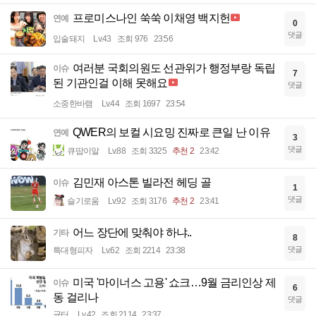
프로미스나인 쑥쑥 이채영 백지헌
연예
0
댓글
입술돼지
Lv.43
조회 976
23:56
여러분 국회의원도 선관위가 행정부랑 독립
이슈
7
된 기관인걸 이해 못해요
댓글
소중한바램
Lv.44
조회 1697
23:54
QWER의 보컬 시요밍 진짜로 큰일 난 이유
연예
3
댓글
큐땁이알
Lv.88
조회 3325
추천 2
23:42
김민재 아스톤 빌라전 헤딩 골
이슈
1
댓글
슬기로움
Lv.92
조회 3176
추천 2
23:41
어느 장단에 맞춰야 하냐..
기타
8
댓글
특대형피자
Lv.62
조회 2214
23:38
미국 '마이너스 고용' 쇼크…9월 금리인상 제
이슈
6
동 걸리나
댓글
균터
Lv.42
조회 2114
23:37