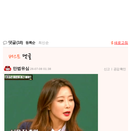
댓글
(18)
등록순
|
최신순
새로고침
만법유심
26-07-08 01:38
신고
|
공감 확인