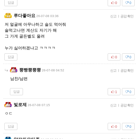
답글
0
0
루다좋아요
26-07-08 03:36
신고
|
공감 확인
저 얼굴에 아무나하고 술도 먹어줘
술먹고나면 계산도 자기가 해
그 가게 골든벨도 울려
누가 싫어하겠냐고 ㅋㅋㅋㅋ
답글
0
0
뿡빵뿡뿡뿡
26-07-08 04:52
신고
|
공감 확인
남친/남편
답글
1
0
빛로제
26-07-08 07:15
신고
|
공감 확인
ㅇㄷ
답글
0
0