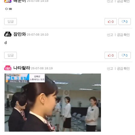
해군이
26-07-08 14:18
신고
|
공감 확인
ㅇㅃ
답글
0
0
잠만와
26-07-08 16:10
신고
|
공감 확인
d
답글
0
0
나타랄라
26-07-08 18:19
신고
|
공감 확인