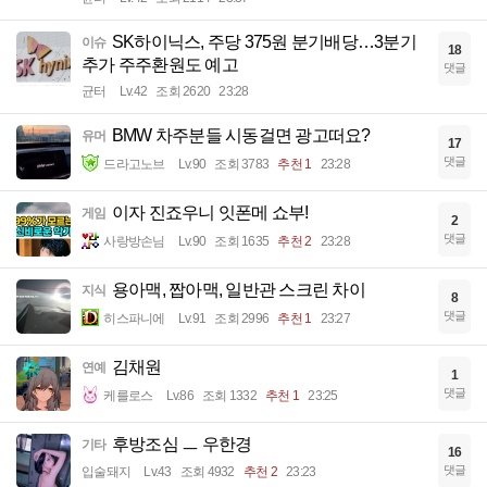
SK하이닉스, 주당 375원 분기배당…3분기
이슈
18
추가 주주환원도 예고
댓글
균터
Lv.42
조회 2620
23:28
BMW 차주분들 시동걸면 광고떠요?
유머
17
댓글
드라고노브
Lv.90
조회 3783
추천 1
23:28
이자 진죠우니 잇폰메 쇼부!
게임
2
댓글
사랑방손님
Lv.90
조회 1635
추천 2
23:28
용아맥, 짭아맥, 일반관 스크린 차이
지식
8
댓글
히스파니에
Lv.91
조회 2996
추천 1
23:27
김채원
연예
1
댓글
케를로스
Lv.86
조회 1332
추천 1
23:25
후방조심 ㅡ 우한경
기타
16
댓글
입술돼지
Lv.43
조회 4932
추천 2
23:23