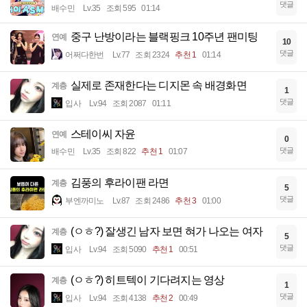
댓글
배수민
Lv.35
조회 595
01:14
중구 난방이라는 블랙핑크 10주년 팬미팅
연예
10
댓글
어쩌다한번
Lv.77
조회 2324
추천 1
01:14
실제로 존재한다는 디지몬 속 배경화면
계층
1
댓글
입사
Lv.94
조회 2087
01:11
스테이씨 자윤
연예
0
댓글
배수민
Lv.35
조회 822
추천 1
01:07
김풍의 후라이팬 라면
계층
5
댓글
부엔까미노
Lv.87
조회 2486
추천 3
01:00
(ㅇㅎ?) 잘생긴 남자 보면 혀가 나오는 여자
계층
5
댓글
입사
Lv.94
조회 5090
추천 1
00:51
(ㅇㅎ?) 히트텍이 기다려지는 영상
계층
1
댓글
입사
Lv.94
조회 4138
추천 2
00:49