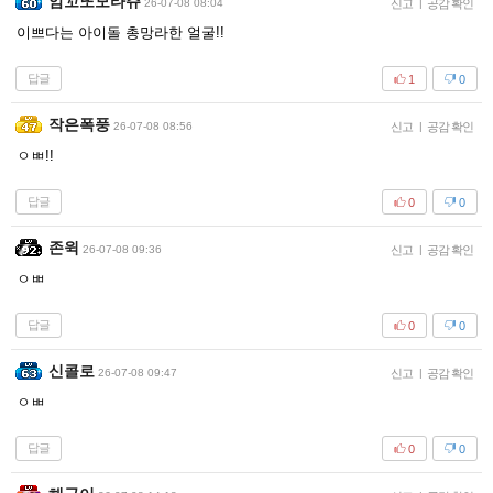
암꼬또모타쥬
26-07-08 08:04
신고
|
공감 확인
이쁘다는 아이돌 총망라한 얼굴!!
답글
1
0
작은폭풍
26-07-08 08:56
신고
|
공감 확인
ㅇㅃ!!
답글
0
0
존윅
26-07-08 09:36
신고
|
공감 확인
ㅇㅃ
답글
0
0
신콜로
26-07-08 09:47
신고
|
공감 확인
ㅇㅃ
답글
0
0