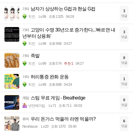
남자가 상상하는 G컵과 현실 G컵
기타
3
댓글
치킨
Lv.99
조회 1325
04:28
고양이 수명 30년으로 증가한다...'빠르면 내
기타
3
년부터 상용화'
댓글
치킨
Lv.99
조회 968
04:27
족발
기타
0
댓글
치킨
Lv.99
조회 574
추천 1
04:27
허리통증 완화 운동
기타
1
댓글
치킨
Lv.99
조회 888
04:24
스팀 무료 게임 - Breathedge
게임
0
댓글
년만에가입
Lv.71
조회 711
04:03
우리 돈가스 먹을까 라멘 먹을까?
유머
6
댓글
Neuhauus
Lv.20
조회 1370
03:40