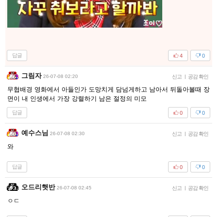
답글
4
0
그림자
26-07-08 02:20
신고
|
공감 확인
무협배경 영화에서 아들인가 도망치게 담넘게하고 남아서 뒤돌아볼때 장
면이 내 인생에서 가장 강렬하기 남은 절정의 미모
답글
0
0
예수스님
26-07-08 02:30
신고
|
공감 확인
와
답글
0
0
오드리햇반
26-07-08 02:45
신고
|
공감 확인
ㅇㄷ