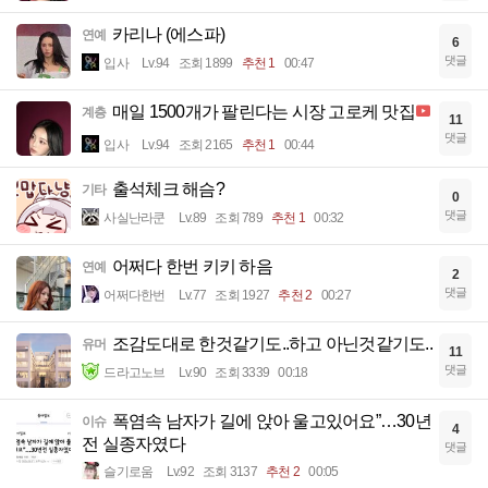
카리나 (에스파)
연예
6
댓글
입사
Lv.94
조회 1899
추천 1
00:47
매일 1500개가 팔린다는 시장 고로케 맛집
계층
11
댓글
입사
Lv.94
조회 2165
추천 1
00:44
출석체크 해슴?
기타
0
댓글
사실난라쿤
Lv.89
조회 789
추천 1
00:32
어쩌다 한번 키키 하음
연예
2
댓글
어쩌다한번
Lv.77
조회 1927
추천 2
00:27
조감도대로 한것같기도..하고 아닌것같기도..
유머
11
댓글
드라고노브
Lv.90
조회 3339
00:18
폭염속 남자가 길에 앉아 울고있어요”…30년
이슈
4
전 실종자였다
댓글
슬기로움
Lv.92
조회 3137
추천 2
00:05