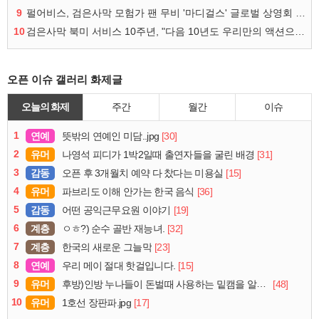
9
펄어비스, 검은사막 모험가 팬 무비 '마디걸스' 글로벌 상영회 개최
10
검은사막 북미 서비스 10주년, "다음 10년도 우리만의 액션으로"
오픈 이슈 갤러리 화제글
오늘의 화제
주간
월간
이슈
1
연예
[30]
뜻밖의 연예인 미담..jpg
2
유머
[31]
나영석 피디가 1박2일때 출연자들을 굴린 배경
3
감동
[15]
오픈 후 3개월치 예약 다 찼다는 미용실
4
유머
[36]
파브리도 이해 안가는 한국 음식
5
감동
[19]
어떤 공익근무요원 이야기
6
계층
[32]
ㅇㅎ?) 순수 골반 재능녀.
7
계층
[23]
한국의 새로운 그늘막
8
연예
[15]
우리 메이 절대 핫걸입니다.
9
유머
[48]
후방)인방 누나들이 돈벌때 사용하는 밑캠을 알아보자
10
유머
[17]
1호선 장판파.jpg