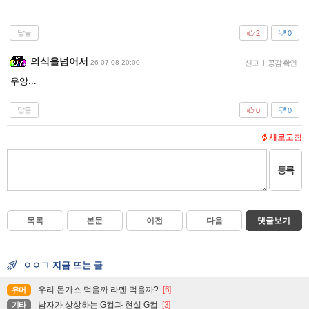
답글
2
0
의식을넘어서
26-07-08 20:00
신고
|
공감 확인
우앙...
답글
0
0
새로고침
등록
목록
본문
이전
다음
댓글보기
ㅇㅇㄱ 지금 뜨는 글
우리 돈가스 먹을까 라멘 먹을까?
[6]
유머
남자가 상상하는 G컵과 현실 G컵
[3]
기타