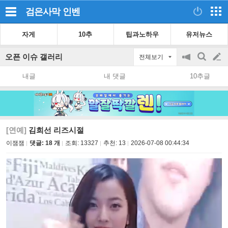
검은사막
인벤
자게
10추
팁과노하우
유저뉴스
오픈 이슈 갤러리
전체보기
공
검
글
지
색
내글
내 댓글
10추글
on/off
쓰
기
[연예]
김희선 리즈시절
이잼잼
댓글: 18 개
조회:
13327
추천:
13
2026-07-08 00:44:34