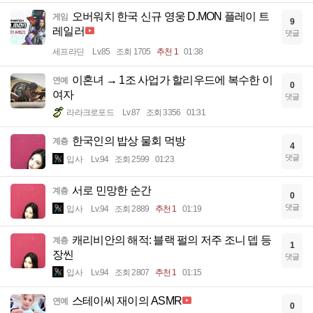
오버워치 한국 신규 영웅 D.MON 플레이 트
게임
9
레일러
댓글
세프라딘
Lv.85
조회 1705
추천 1
01:38
이혼녀 → 1조 사업가 할리우드에 복수한 이
연예
0
여자
댓글
라라크로포드
Lv.87
조회 3356
01:31
한국인의 밥상 물회 먹방
계층
4
댓글
입사
Lv.94
조회 2599
01:23
서로 민망한 순간
계층
0
댓글
입사
Lv.94
조회 2889
추천 1
01:19
캐리비안의 해적: 블랙 펄의 저주 조니 뎁 등
계층
1
장씬
댓글
입사
Lv.94
조회 2807
추천 1
01:15
스테이씨 재이의 ASMR
연예
0