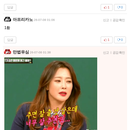
답글
1
0
아프리카노
26-07-08 01:06
신고
|
공감 확인
1황
답글
1
0
만법유심
26-07-08 01:38
신고
|
공감 확인