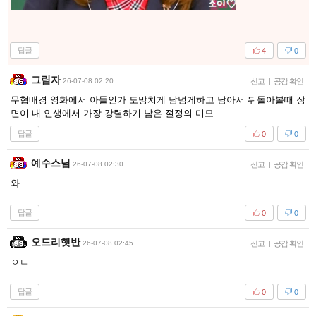
답글
4
0
그림자
26-07-08 02:20
신고
|
공감 확인
무협배경 영화에서 아들인가 도망치게 담넘게하고 남아서 뒤돌아볼때 장
면이 내 인생에서 가장 강렬하기 남은 절정의 미모
답글
0
0
예수스님
26-07-08 02:30
신고
|
공감 확인
와
답글
0
0
오드리햇반
26-07-08 02:45
신고
|
공감 확인
ㅇㄷ
답글
0
0