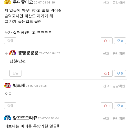
루다좋아요
26-07-08 03:36
신고
|
공감 확인
저 얼굴에 아무나하고 술도 먹어줘
술먹고나면 계산도 자기가 해
그 가게 골든벨도 울려
누가 싫어하겠냐고 ㅋㅋㅋㅋ
답글
0
0
뿡빵뿡뿡뿡
26-07-08 04:52
신고
|
공감 확인
남친/남편
답글
1
0
빛로제
26-07-08 07:15
신고
|
공감 확인
ㅇㄷ
답글
0
0
암꼬또모타쥬
26-07-08 08:04
신고
|
공감 확인
이쁘다는 아이돌 총망라한 얼굴!!