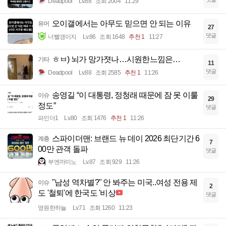
Deadpool
Lv.88
조회 2004
11:29
오이갤에서는 아무도 믿으면 안 되는 이유
유머
27
댓글
너빨갱이지
Lv.86
조회 1648
추천 1
11:27
ㅎㅂ) 뇌가 망가졋나…시원한느낌은…
기타
11
댓글
Deadpool
Lv.88
조회 2585
추천 1
11:26
송영길 “이 대통령, 정청래 때문에 잠 못 이룰
이슈
29
정도”
댓글
파인더1
Lv.80
조회 1476
추천 1
11:26
스파이더맨: 브랜드 뉴 데이 2026 최단기간 6
계층
7
00만 관객 돌파
댓글
부엔까미노
Lv.87
조회 929
11:26
"남성 역차별?" 안 봐주는 미국..여성 전용 제
이슈
2
도 '철퇴'에 한국도 '비상
댓글
영원한하늘
Lv.71
조회 1260
11:23