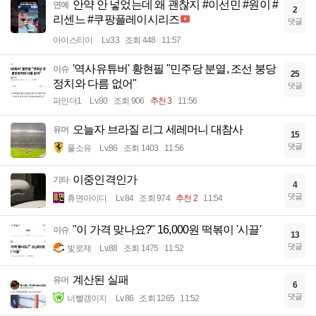
안약 안 넣었는데 왜 괜찮지 #이선민 #원이 #
연예
2
리센느 #쿠팡플레이시리즈
댓글
아이스티이
Lv.33
조회 448
11:57
'역사유튜버' 황현필 "민주당 분열, 조선 붕당
이슈
25
정치와 다름 없어"
댓글
파인더1
Lv.80
조회 906
추천 3
11:56
오늘자 브라질 리그 세레머니 대참사
유머
15
댓글
풀소유
Lv.86
조회 1403
11:56
이중인격인가
기타
4
댓글
휴면아이디
Lv.84
조회 974
추천 2
11:54
"이 가격 맞나요?" 16,000원 떡볶이 '시끌'
이슈
13
댓글
빛로제
Lv.88
조회 1475
11:52
계산된 실패
유머
6
댓글
너빨갱이지
Lv.86
조회 1265
11:52