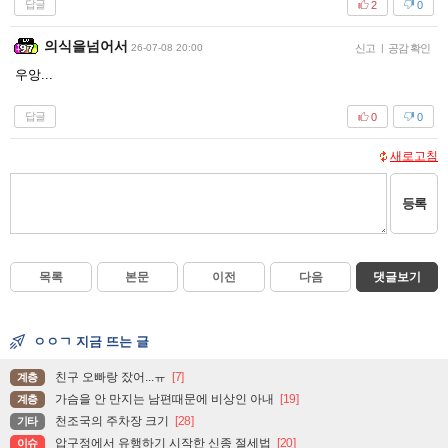
답글
2
0
의식을넘어서
26-07-08 20:00
신고
|
공감 확인
우앙...
답글
0
0
새로고침
등록
목록
본문
이전
다음
댓글보기
ㅇㅇㄱ 지금 뜨는 글
친구 오빠랑 잤어...ㅠ
[7]
계층
가슴을 안 만지는 남편때문에 비상인 아내
[19]
계층
천조국의 주차장 크기
[28]
기타
압구정에서 유행하기 시작한 신종 절세법
[20]
이슈