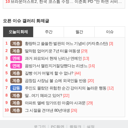
10
브라운더스트2, 한국 코스튬 수정… 이준희 PD "안 하면 서비스 지속 불가"
오픈 이슈 갤러리 화제글
오늘의 화제
주간
월간
이슈
1
계층
[3]
황량하고 쓸쓸한 벌판의 어느 기념비 (카자흐스탄)
2
계층
[29]
딸처럼 업어키운 7년 터울 여동생
3
연예
[13]
과거 파묘되서 현재 난리난 연예인
4
연예
[16]
음방가서 챌린지거절당했다는 리센느
5
계층
[44]
길빵 이거 어떻게 할 수 없나?
6
계층
[20]
곱창집 사장님 불 쇼에 외국인들 반응
7
감동
[12]
주인도 몰랐던 위험한 순간 강아지의 놀라운 행동
8
계층
[22]
딸...여기 왜파고 있어?
9
계층
[29]
아파트 엘베 망가뜨린 아줌마 사과문
10
계층
[26]
그 시절을 견뎌낸 80년대생
로그인
PC화면
퀵링크
설정