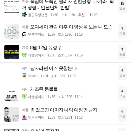
폭염에 노숙인 몰리자 인천공항 "나가라" 퇴
이슈
15
거 명령…인권단체 '반발'
댓글
월급루팡전문
Lv.91
조회 1194
추천 1
11:20
오디세이 관람 이후 이 영상을 보는 내 모습
계층
7
댓글
부엔까미노
Lv.87
조회 1990
11:19
8월 12일 유성우
계층
7
댓글
너빨갱이지
Lv.86
조회 1087
11:19
남자라면 이거 못참는다
유머
4
댓글
Maxim
Lv.91
조회 1867
11:16
개조된 동물들
유머
4
댓글
너빨갱이지
Lv.86
조회 1595
11:14
좀 있으면 이미지 나락 예정인 남자
계층
9
댓글
두부두꺼비
Lv.78
조회 1971
11:13
ㅇㅎ) 일본처자
기타