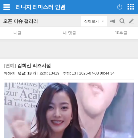
리니지 리마스터
인벤
오픈 이슈 갤러리
전체보기
공
검
글
지
색
내글
내 댓글
10추글
on/off
쓰
기
[연예]
김희선 리즈시절
이잼잼
댓글: 18 개
조회:
13419
추천:
13
2026-07-08 00:44:34