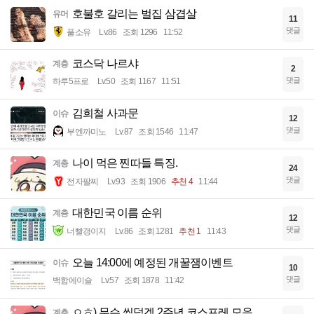
호불호 갈리는 벌집 삼겹살
유머
11
댓글
풀소유
Lv.86
조회 1296
11:52
코스닥 나르샤
계층
2
댓글
하루5프로
Lv.50
조회 1167
11:51
김희철 사과문
이슈
12
댓글
부엔까미노
Lv.87
조회 1546
11:47
나이 먹은 찐따들 특징.
계층
24
댓글
전자팔찌
Lv.93
조회 1906
추천 4
11:44
대한민국 이름 순위
계층
12
댓글
너빨갱이지
Lv.86
조회 1281
추천 1
11:43
오늘 14:00에 예정된 개꿀잼이벤트
이슈
10
댓글
백합에이슬
Lv.57
조회 1878
11:42
ㅇㅎ) 무슨 씹덕겜 2주년 코스프레 모음.
계층