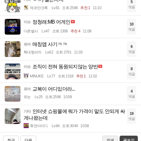
5
댓글
제르만크록
Lv.81
조회 2586
추천 1
11:10
정청래:MB 어게인
이슈
10
댓글
다른별사
Lv.47
조회 1306
추천 4
11:08
매칭앱 사기ㅋㅋ
유머
6
댓글
특대형피자
Lv.62
조회 2791
11:03
조직이 전혀 동원되지않는 양반
이슈
8
댓글
MINUKE
Lv.77
조회 1518
추천 1
11:02
교복이 어디있더라...
유머
4
댓글
위논
Lv.25
조회 2596
10:59
인터넷 쇼핑몰에 뭐가 가격이 말도 안되게 싸
기타
19
게나왔는데
댓글
휴면아이디
Lv.84
조회 3049
10:58
최근
다음
검색
글쓰기