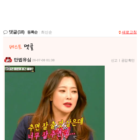
댓글
(18)
등록순
|
최신순
새로고침
만법유심
26-07-08 01:38
신고
|
공감 확인