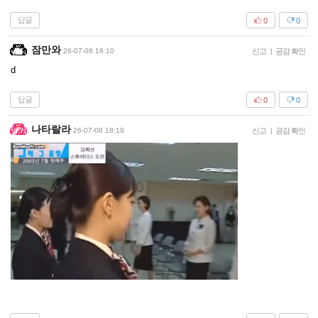
답글
0
0
잠만와
26-07-08 16:10
신고
|
공감 확인
d
답글
0
0
나타랄라
26-07-08 18:19
신고
|
공감 확인