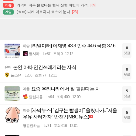
가격이 너무 올랐다는 현대 신형 아반떼 가격.
[39]
이슈
(ㅎㅂ) 니케 마르차나 코스어 눈나
[23]
게임
[리얼미터] 이재명 43.3 민주 44.6 국힘 37.6
이슈
0
댓글
옆사마
Lv.87
조회 0
12:12
본인 아빠 인간쓰레기라는 자식
유머
0
댓글
풀소유
Lv.86
조회 77
12:11
요즘 우리나라에서 잘 팔린다는 차
계층
5
댓글
달섭지롱
Lv.94
조회 400
12:09
[자막뉴스] "김구는 빨갱이" 올렸다가.."서울
이슈
5
우유 사러가자" 반전? (MBC뉴스)
댓글
영원한하늘
Lv.71
조회 616
12:01