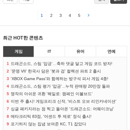
1
2
3
4
5
최근 HOT한 콘텐츠
게임
IT
유머
연예
1
드래곤소드, 스팀 '압긍'…축하 댓글 달고 게임 코드 받자!
2
'문명 VII' 한국사 담은 '붓과 검' 컬렉션 파트 2 출시
3
'XBOX Game Pass'와 함께하는 방구석 피서 게임 4종!
4
드래곤소드, 스팀 평가 '압긍'...누적 판매량 20만장 돌파
5
명작의 아쉬운 귀환 '헤일로: 캠페인 이볼브드'
6
이번 주 출시! 게임프리크 신작, '비스트 오브 리인카네이션'
7
싱글 패키지라는 점 찍고 돌아온 '드래곤소드: 어웨이크닝'
8
메타크리틱 83점, '어센드 투 제로' 정식 출시!
9
포기하지 않는 집념 보여준 KC, T1 잡았다