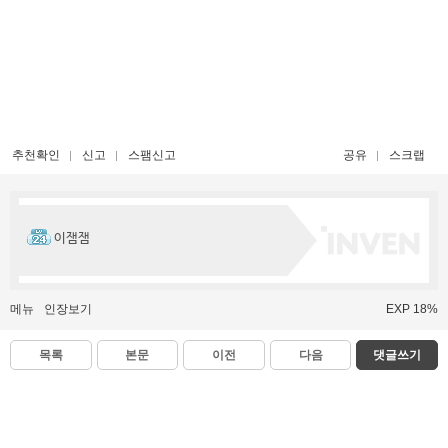
추천확인
신고
스팸신고
공유
스크랩
이잼잼
메뉴
인장보기
EXP 18%
목록
본문
이전
다음
댓글쓰기