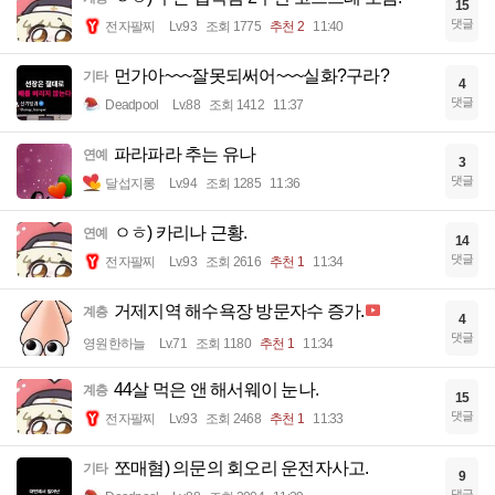
15
댓글
전자팔찌
Lv.93
조회 1775
추천 2
11:40
먼가아~~~잘못되써어~~~실화?구라?
기타
4
댓글
Deadpool
Lv.88
조회 1412
11:37
파라파라 추는 유나
연예
3
댓글
달섭지롱
Lv.94
조회 1285
11:36
ㅇㅎ) 카리나 근황.
연예
14
댓글
전자팔찌
Lv.93
조회 2616
추천 1
11:34
거제지역 해수욕장 방문자수 증가.
계층
4
댓글
영원한하늘
Lv.71
조회 1180
추천 1
11:34
44살 먹은 앤 해서웨이 눈나.
계층
15
댓글
전자팔찌
Lv.93
조회 2468
추천 1
11:33
쪼매혐) 의문의 회오리 운전자사고.
기타
9
댓글