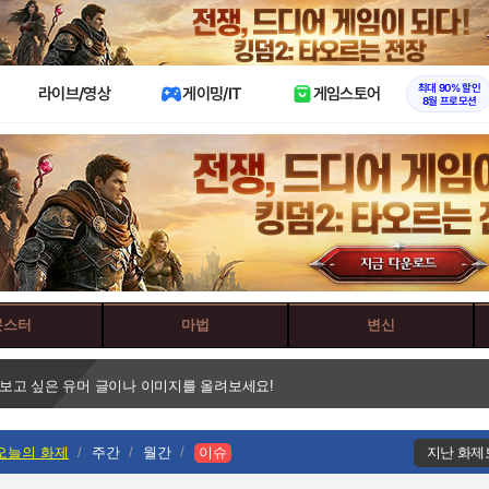
X
최대 90% 할인
라이브/영상
게이밍/IT
게임스토어
8월 프로모션
몬스터
마법
변신
 보고 싶은 유머 글이나 이미지를 올려보세요!
오늘의 화제
주간
월간
이슈
지난 화제