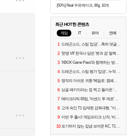
[50%] Real 우유케이크, 90g, 10개
최근 HOT한 콘텐츠
게임
IT
유머
연예
1
드래곤소드, 스팀 '압긍'…축하 댓글 달고 게임 코드 받자!
2
'문명 VII' 한국사 담은 '붓과 검' 컬렉션 파트 2 출시
3
'XBOX Game Pass'와 함께하는 방구석 피서 게임 4종!
4
드래곤소드, 스팀 평가 '압긍'...누적 판매량 20만장 돌파
5
명작의 아쉬운 귀환 '헤일로: 캠페인 이볼브드'
6
싱글 패키지라는 점 찍고 돌아온 '드래곤소드: 어웨이크닝'
7
메타크리틱 83점, '어센드 투 제로' 정식 출시!
8
고개 숙인 T1 임재현 감독대행, "이른 탈락에 죄송한 마음 뿐"
9
이번 주 출시! 게임프리크 신작, '비스트 오브 리인카네이션'
10
포기하지 않는 집념 보여준 KC, T1 잡았다