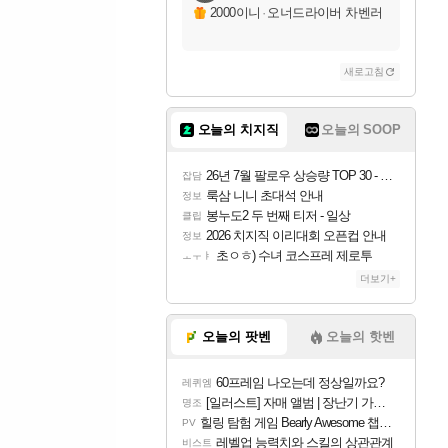
2000이니
·
오너드라이버 차벤러
새로고침
오늘의 치지직
오늘의 SOOP
26년 7월 팔로우 상승량 TOP 30 - 월간 치지직
잡담
룩삼 니니 초대석 안내
정보
봉누도2 두 번째 티저 - 일상
클립
2026 치지직 이리대회 오픈컵 안내
정보
초ㅇㅎ) 수녀 코스프레 제로투
ㅗㅜㅑ
더보기+
오늘의 팟벤
오늘의 핫벤
60프레임 나오는데 정상일까요?
레퀴엠
[일러스트] 자매 앨범 | 장난기 가득한 오후의 공원 (리메이크판)
명조
힐링 탐험 게임 Bearly Awesome 챕터 1 트레일러
PV
레벨업 능력치와 스킬의 상관관계
비스트