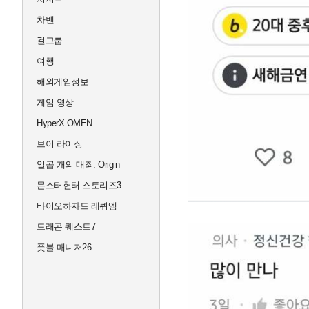
차벤
걸그룹
여행
해외게임정보
게임 영상
HyperX OMEN
브이 라이징
일곱 개의 대죄: Origin
몬스터헌터 스토리즈3
바이오하자드 레퀴엠
드래곤 퀘스트7
풋볼 매니저26