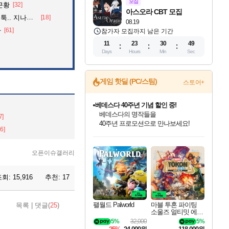
모집
근황
[32]
아스오라 CBT 모집
던 아재의 정체
[18]
08.19
자
[61]
참가자 모집까지 남은 기간
11
23
30
48
Days
Hours
Min
Sec
게임 핫딜 (PC/스팀)
스토어+
베데스다 40주년 기념 할인 중!
베데스다의 명작들을
7]
40주년 프로모션으로 만나보세요!
16]
인벤게임즈 8월 특별 할인!
드래곤소드: 어웨이크닝 입점!
문명 7 특별 할인!
귀무자: 검의 길 예약 판매 중!
비스트 오브 리인카네이션 정식 출시!
커세어 코브 출시 기념 할인!
더 렐릭 퍼스트 가디언 정식 출시
마블 투혼 파이팅 소울즈 예약 판매 중!
캡콤 프렌차이즈 할인 진행 중!
캡콤 일부 상품 상시 할인
스타워즈 은하계 레이서
로블록스 기프트 카드 공식 입점
인기 퍼블리셔 모음!
스팀으로 만나는 드래곤소드!
조선&고려 DLC 출시 예정
10% 할인과
게임프릭 신작 IP
해적'섬'을 발전시키자!
설화x하드코어 액션!
마블 히어로 총 출동&화려한 격투!
몬헌, 바하 등 인기 IP를
몬헌 와일즈 & 드래곤즈 도그마2
인벤게임즈에서 10% 추가 적립
Robux를 가장 안전하고
최대 90% 할인가를 만나보세요!
네이버혜택과 함께 만나보세요!
50%할인&추가 적립까지!
이니&베니 혜택까지!
네이버 혜택가와 함께 예약하세요!
할인&네이버혜택으로 만나보세요!
네이버페이 혜택과 만나보세요!
네이버 포인트 혜택까지!
할인가에 만나보세요!
일부 에디션 상시 할인!
혜택으로 예약 판매 중
편안하게 충전하세요
오픈이슈갤러리
조회:
15,916
추천:
17
팰월드 Palworld
마블 투혼 파이팅
목록
|
댓글(
25
)
소울즈 얼티밋 에디
션 예약구매 MARV
5%
32,000
5%
EL Tokon Fighting S