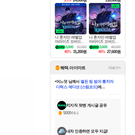
25%
24,000원
118,000원
ouls Ultimate Edition
Pre-Purchase
나 혼자만 레벨업
나 혼자만 레벨업
어라이즈 오버드라
어라이즈 오버드라
이브 디럭스 에디션
이브 Solo Leveling A
3,000
52,000
3,000
46,000
Solo Leveling Arise
rise
40%
31,200원
40%
27,600원
Overdrive Deluxe Edi
tion
혜택.아이마트
더보기+
어느덧
님께서
엘든 링 밤의 통치자
디럭스 에디션 (스팀코드)
에
미오몬도
아기쿠키
eksxo
칠부
설레임v
당첨되셨습니다.
동작그만
영웅97
우는무
유리별
나무아래쉼터
달빛아이
밍끼
해무
스태지
안드레아
어느날
꺽다리아조씨
농업코코
꾸링내
님께서
님께서
님께서
님께서
님께서
님께서
님께서
님께서
님께서
님께서
님께서
님께서
님께서
님께서
님께서
님께서
님께서
네이버페이 1만원
로블록스 기프트카드
엘든 링 밤의 통치자
님께서
님께서
디스코 엘리시움 최종판
네이버페이 1만원
로블록스 기프트카드
(본편포함) 데이브 더
네이버페이 1만원
로블록스 기프트카드
인투 더 브리치
로블록스 기프트카드
엘든 링 밤의 통치자
(본편포함) 데이브 더
(본편포함) 데이브 더
드래곤 퀘스트 XI S
파이어걸 핵 앤
몬스터 헌터 라이즈 +
로블록스
로블록스
디럭스 에디션 (스팀코드)
다이버 인 더 정글 번들 (스팀코드)
(스팀코드)
교환권
1만원권
다이버 인 더 정글 번들 (스팀코드)
(스팀코드)
교환권
1만원권
기프트카드 1만 5천원권
지나간 시간을 찾아서 데피니티브
2만원권
디럭스 에디션 (스팀코드)
다이버 인 더 정글 번들 (스팀코드)
스플래시 레스큐 DX (스팀코드)
교환권
기프트카드 1만원권
선브레이크 (스팀코드)
8천원권
에 당첨되셨습니다.
에 당첨되셨습니다.
에 당첨되셨습니다.
에 당첨되셨습니다.
에 당첨되셨습니다.
를 교환.
를 교환.
에 당첨되셨습니다.
에 당첨되셨습니다.
에
를 교환.
를 교환.
에
에
에
에
에
에
당첨되셨습니다.
당첨되셨습니다.
당첨되셨습니다.
에디션 (스팀코드)
당첨되셨습니다.
당첨되셨습니다.
당첨되셨습니다.
당첨되셨습니다.
를 교환.
치지직 팟벤 게시글 공유
5000이니
내차 인증하면 모두 지급!