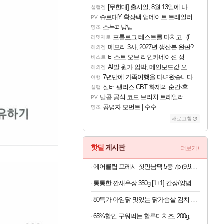
[무한대] 출시일, 8월 13일에 나오나
섭컬겜
슈로대Y 확장팩 업데이트 트레일러
PV
스누피냥님
명조
프롤로그 테스트를 마치고.. (feat. 리아)
리밋제로
메모리 3사, 2027년 생산분 완판?
해외겜
비스트 오브 리인카네이션 정보/공략글 모음
비스트
AI발 원가 압박, 메인보드값 오르나
해외겜
7년만에 가족여행을 다녀왔습니다.
여행
실버 팰리스 CBT 화제의 순간·후기 모음
실팰
탈콥 공식 코드 브리치 트레일러
PV
공명자 모먼트 | 수수
명조
새로고침
핫딜
게시판
더보기+
에어클립 프레시 첫만남팩 5종 7p (9,900원/무료)
통통한 깐새우장 350g [1+1] 간장/양념
80특가 아임닭 맛있는 닭가슴살 김치 볶음밥, 200g, 20개
65%할인 구워먹는 할루미치즈, 200g, 3개