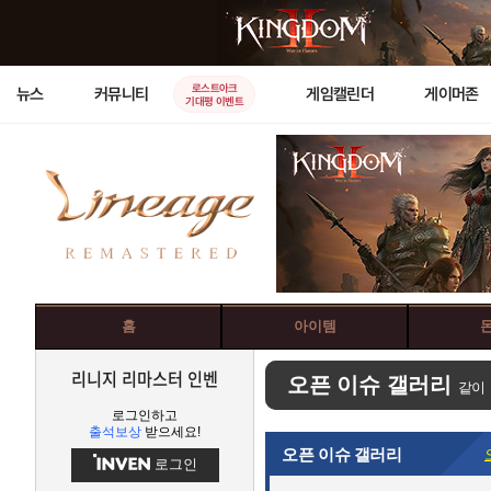
로스트아크
뉴스
커뮤니티
게임캘린더
게이머존
기대평 이벤트
홈
아이템
리니지 리마스터 인벤
오픈 이슈 갤러리
같이
로그인하고
출석보상
받으세요!
오픈 이슈 갤러리
로그인