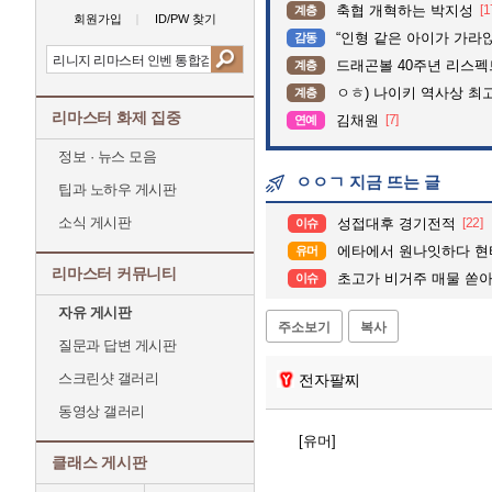
축협 개혁하는 박지성
[1
계층
회원가입
ID/PW 찾기
“인형 같은 아이가 가라앉는데”…수
감동
드래곤볼 40주년 리스
계층
ㅇㅎ) 나이키 역사상 최
계층
리마스터 화제 집중
김채원
[7]
연예
정보 · 뉴스 모음
ㅇㅇㄱ 지금 뜨는 글
팁과 노하우 게시판
소식 게시판
성접대후 경기전적
[22]
이슈
에타에서 원나잇하다 현
유머
리마스터 커뮤니티
초고가 비거주 매물 쏟
이슈
자유 게시판
주소보기
복사
질문과 답변 게시판
스크린샷 갤러리
전자팔찌
동영상 갤러리
[유머]
클래스 게시판