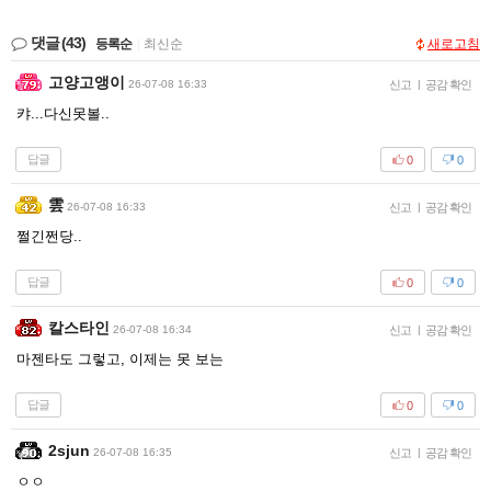
댓글
(43)
등록순
|
최신순
새로고침
고양고앵이
26-07-08 16:33
신고
|
공감 확인
캬...다신못볼..
답글
0
0
雲
26-07-08 16:33
신고
|
공감 확인
쩔긴쩐당..
답글
0
0
칼스타인
26-07-08 16:34
신고
|
공감 확인
마젠타도 그렇고, 이제는 못 보는
답글
0
0
2sjun
26-07-08 16:35
신고
|
공감 확인
ㅇㅇ