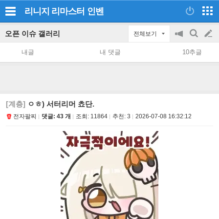
리니지 리마스터
인벤
오픈 이슈 갤러리
전체보기
공
검
글
지
색
내글
내 댓글
10추글
on/off
쓰
기
[계층]
ㅇㅎ) 서터리머 쵸단.
전자팔찌
댓글: 43 개
조회:
11864
추천:
3
2026-07-08 16:32:12