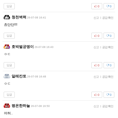
답글
0
0
청천벽력
26-07-08 16:41
신고
|
공감 확인
쵸단단!!!
답글
0
0
호박벌궁뎅이
26-07-08 16:43
신고
|
공감 확인
ㅇㄷ
답글
0
0
알레칸토
26-07-08 16:48
신고
|
공감 확인
ㅇㄷ
답글
0
0
평온한하늘
26-07-08 16:50
신고
|
공감 확인
어허..