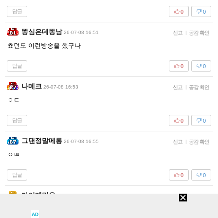
답글
0
0
똥심은데똥남
26-07-08 16:51
신고
|
공감 확인
쵸던도 이런방송을 했구나
답글
0
0
나메크
26-07-08 16:53
신고
|
공감 확인
ㅇㄷ
답글
0
0
그댄정말메롱
26-07-08 16:55
신고
|
공감 확인
ㅇㅃ
답글
0
0
마이재밌음
26-07-08 17:02
신고
|
공감 확인
ㅇㄷ
AD