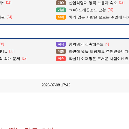
위~
[11]
산업혁명때 영국 노동자 숙소
[18]
계층
ㅎㅂ) 드래곤소드 근황
[29]
게임
돌핀
[24]
차가 없는 사람은 모르는 주말에 나가기
유머
38]
중력댐의 건축해부도
[9]
지식
네..
[10]
라면에 넣을 토핑재료 추천받습니다
계층
의 최대 문제
[17]
확실히 이재명은 무서운 사람이네요.
이슈
2026-07-08 17:42