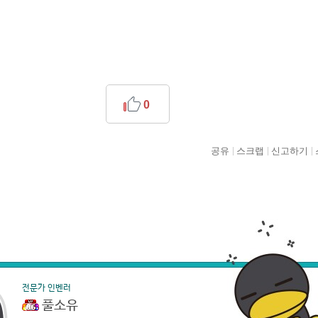
0
공유
스크랩
신고하기
전문가 인벤러
풀소유