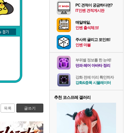
PC 견적이 궁금하다면?
IT인벤 견적게시판
매일매일,
인벤 출석체크!
주사위 굴리고 포인트!
인벤 마블
부위별 정보를 한 눈에!
던파 레어 아바타 정리
강화 전에 미리 확인하자
강화&증폭 시뮬레이터
추천 코스프레 갤러리
목록
글쓰기