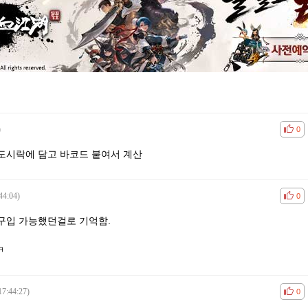
)
공감
비공
0
도시락에 담고 바코드 붙여서 계산
44:04)
공감
비공
0
구입 가능했던걸로 기억함.
ㅋ
17:44:27)
공감
비공
0