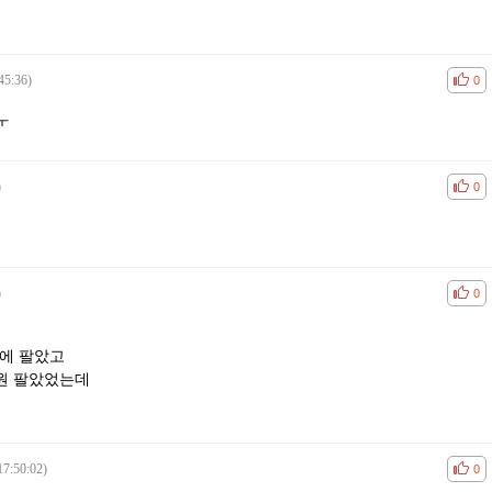
45:36)
공감
비공
0
ㅜ
)
공감
비공
0
)
공감
비공
0
원에 팔았고
0원 팔았었는데
17:50:02)
공감
비공
0