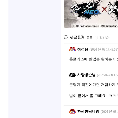
(10)
댓글
등록순
|
최신순
청정원
(2026-07-08 17:43:33
홈플러스에 팔았음 원하는거 
사랑방손님
(2026-07-08 17:
문닫기 직전에가면 저렴하게 
밥이 굳어서 좀 그래요...ㅋㅋ
환생한닉네임
(2026-07-08 