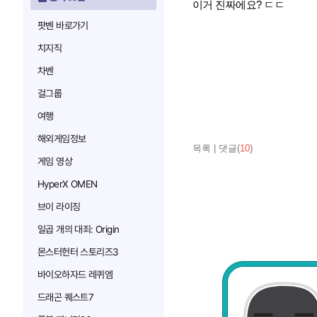
이거 진짜에요? ㄷㄷ
팟벤 바로가기
치지직
차벤
걸그룹
여행
해외게임정보
목록
|
댓글(
10
)
게임 영상
HyperX OMEN
브이 라이징
일곱 개의 대죄: Origin
몬스터헌터 스토리즈3
바이오하자드 레퀴엠
드래곤 퀘스트7