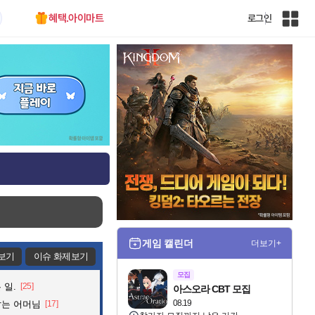
혜택.아이마트
로그인
인
벤
전
체
사
이
트
맵
게임 캘린더
더보기+
보기
이슈 화제보기
모집
 일.
[25]
아스오라 CBT 모집
08.19
잡는 어머님
[17]