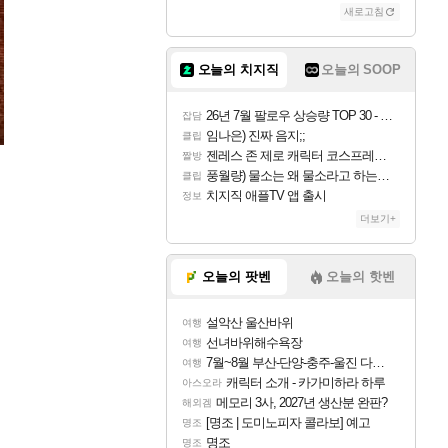
새로고침
오늘의 치지직
오늘의 SOOP
26년 7월 팔로우 상승량 TOP 30 - 월간 치지직
잡담
임나은) 진짜 음지;;
클립
젠레스 존 제로 캐릭터 코스프레한 꽁주
짤방
풍월량) 물소는 왜 물소라고 하는거야? 아! 그만 ㅋㅋ 알았어 ㅋㅋ
클립
치지직 애플TV 앱 출시
정보
더보기+
오늘의 팟벤
오늘의 핫벤
설악산 울산바위
여행
선녀바위해수욕장
여행
7월~8월 부산-단양-충주-울진 다녀왔어요~
여행
캐릭터 소개 - 카가미하라 하루
아스오라
메모리 3사, 2027년 생산분 완판?
해외겜
[명조 | 도미노피자 콜라보] 예고
명조
명조
명조