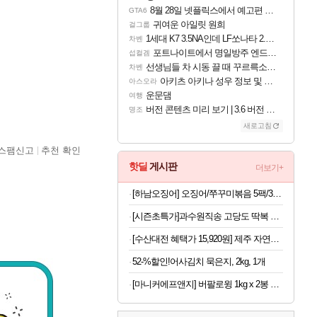
8월 28일 넷플릭스에서 예고편 공개 예정
GTA6
귀여운 아일릿 원희
걸그룹
1세대 K7 3.5NA인데 LF쏘나타 2.0NA 기변하면 유류비 절약이 얼마나 될까요..?
차벤
포트나이트에서 명일방주 엔드필드 [펠리카] 판매 예정
섭컬겜
선생님들 차 시동 끌 때 꾸르륵소리나는데
차벤
아키츠 아키나 성우 정보 및 주요 필모
아스오라
운문댐
여행
버전 콘텐츠 미리 보기 | 3.6 버전 「신기루 속 등불 그림자, 속세에 깃든 검의 결심」이 8월 20일에 업데이트됩니다!
명조
새로고침
스팸신고
추천 확인
핫딜
게시판
더보기+
[하남오징어] 오징어/쭈꾸미볶음 5팩/3팩 (보통맛/매운맛)(딜)
[시즌초특가]과수원직송 고당도 딱복 차돌복숭아, 1박스, 2kg (9-10과)
[수산대전 혜택가 15,920원] 제주 자연산 손질 고등어 10팩 / 1팩당 100-120g / 간편조리 반찬
52-%할인!어사김치 묵은지, 2kg, 1개
[마니커에프앤지] 버팔로윙 1kg x 2봉 외 버팔로봉/윙봉/닭다리