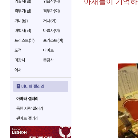
아재들이 기억하
귀검사(남)
귀검사(여)
격투가(남)
격투가(여)
거너(남)
거너(여)
마법사(남)
마법사(여)
프리스트(남)
프리스트(여)
도적
나이트
마창사
총검사
아처
미디어 갤러리
아바타 갤러리
득템 자랑 갤러리
팬아트 갤러리