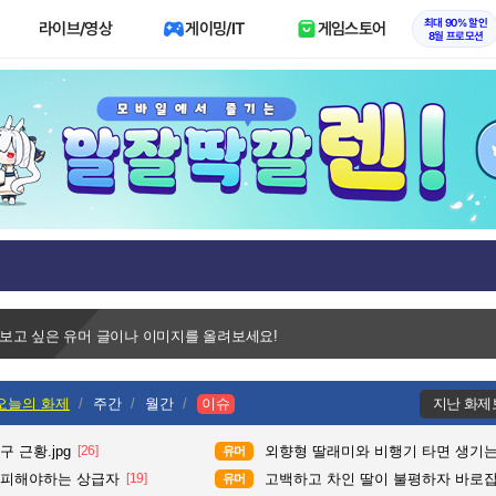
최대 90% 할인
라이브/영상
게이밍/IT
게임스토어
8월 프로모션
 보고 싶은 유머 글이나 이미지를 올려보세요!
오늘의 화제
주간
월간
이슈
지난 화제
 근황.jpg
[26]
외향형 딸래미와 비행기 타면 생기는
유머
 피해야하는 상급자
[19]
고백하고 차인 딸이 불평하자 바로
유머