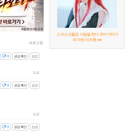
그 비스크돌은 사랑을 한다 코마 키타가
와 마린 리즈큥 ver
새로고침
감
0
공감 확인
신고
답글
감
0
공감 확인
신고
답글
감
0
공감 확인
신고