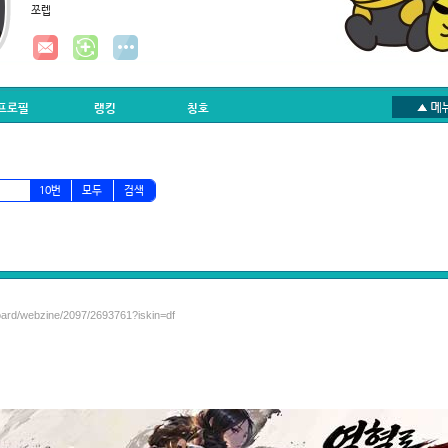
쪼렙
프로필
랭킹
칭호
10번
모두
검색
board/webzine/2097/2693761?iskin=df