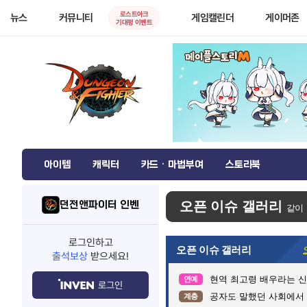
로스트아크
뉴스
커뮤니티
게임캘린더
게이머존
기대평 이벤트
아이템
캐릭터
카드 · 마법부여
스토리북
던전앤파이터 인벤
오픈 이슈 갤러리
같이
로그인하고
오픈 이슈 갤러리
출석보상
받으세요!
현역 최고령 배우라는 신구
연예
로그인
공자도 말했던 사회에서
계층