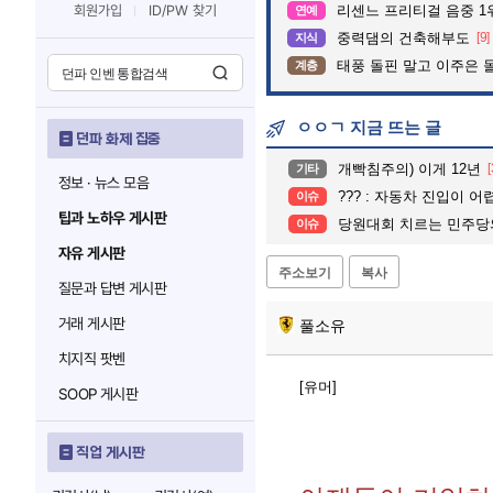
회원가입
ID/PW 찾기
리센느 프리티걸 음중 1
연예
중력댐의 건축해부도
[9]
지식
태풍 돌핀 말고 이주은 
계층
ㅇㅇㄱ 지금 뜨는 글
던파 화제 집중
개빡침주의) 이게 12년
[
기타
정보 · 뉴스 모음
??? : 자동차 진입이 어렵
이슈
팁과 노하우 게시판
당원대회 치르는 민주당
이슈
자유 게시판
주소보기
복사
질문과 답변 게시판
거래 게시판
풀소유
치지직 팟벤
[유머]
SOOP 게시판
직업 게시판