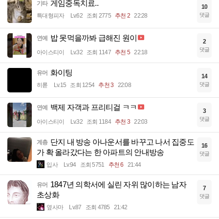
게임중독치료..
기타
10
댓글
특대형피자
Lv.62
조회 2775
추천 2
22:28
밥 못먹을까봐 급해진 원이
연예
2
댓글
아이스티이
Lv.32
조회 1147
추천 5
22:18
화이팅
유머
14
댓글
히롣
Lv.15
조회 1254
추천 3
22:08
백제 자객과 프리티걸 ㅋㅋ
연예
3
댓글
아이스티이
Lv.32
조회 1184
추천 3
22:03
단지 내 방송 아나운서를 바꾸고 나서 집중도
계층
16
가 확 올라갔다는 한 아파트의 안내방송
댓글
입사
Lv.94
조회 5751
추천 6
21:44
1847년 의학서에 실린 자위 많이하는 남자
유머
7
초상화
댓글
옆사마
Lv.87
조회 4785
21:42