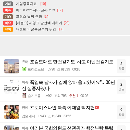
게임중독치료..
[10]
기타
아~ ㅈㄹ하지마 진짜 ㅋㅋ
[17]
이슈
프랑스 날씨 근황
[14]
계층
[매불쇼] 서영교 발언에 대하여
[29]
이슈
대한민국 군종신부의 위엄
[17]
유머
조감도대로 한것같기도..하고 아닌것같기도..
유머
2
댓글
드라고노브
Lv.90
조회 339
00:18
폭염속 남자가 길에 앉아 울고있어요”…30년
이슈
2
전 실종자였다
댓글
슬기로움
Lv.92
조회 793
추천 1
00:05
프로미스나인 쑥쑥 이채영 백지헌
연예
0
댓글
입술돼지
Lv.43
조회 348
23:56
여러분 국회의원도 선관위가 행정부랑 독립
이슈