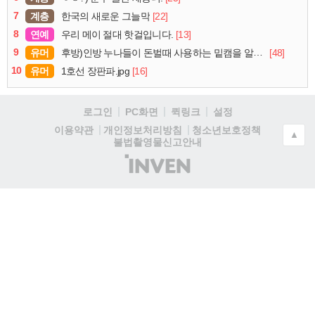
7
계층
[22]
한국의 새로운 그늘막
8
연예
[13]
우리 메이 절대 핫걸입니다.
9
유머
[48]
후방)인방 누나들이 돈벌때 사용하는 밑캠을 알아보자
10
유머
[16]
1호선 장판파.jpg
로그인
PC화면
퀵링크
설정
청소년보호정책
이용약관
개인정보처리방침
▲
불법촬영물신고안내
(주)
인
벤