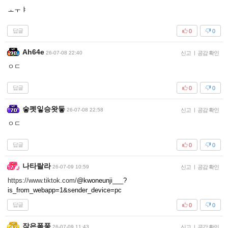
ㅗㅜㅑ
답글
0
0
Ah64e
26-07-08 22:40
신고
|
공감 확인
ㅇㄷ
답글
0
0
슿펫잏승왓듷
26-07-08 22:58
신고
|
공감 확인
ㅇㄷ
답글
0
0
나타랄라
26-07-09 10:59
신고
|
공감 확인
https://www.tiktok.com/
@kwoneunji___?
is_from_webapp=1&sender_device=pc
답글
0
0
작은폭풍
26-07-09 11:43
신고
|
공감 확인