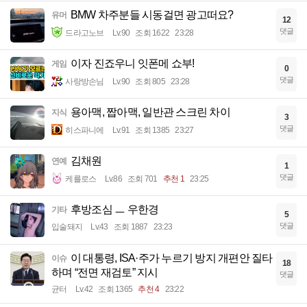
BMW 차주분들 시동걸면 광고떠요?
유머
12
댓글
드라고노브
Lv.90
조회 1622
23:28
이자 진죠우니 잇폰메 쇼부!
게임
0
댓글
사랑방손님
Lv.90
조회 805
23:28
용아맥, 짭아맥, 일반관 스크린 차이
지식
3
댓글
히스파니에
Lv.91
조회 1385
23:27
김채원
연예
1
댓글
케를로스
Lv.86
조회 701
추천 1
23:25
후방조심 ㅡ 우한경
기타
5
댓글
입술돼지
Lv.43
조회 1887
23:23
이 대통령, ISA·주가 누르기 방지 개편안 질타
이슈
18
하며 “전면 재검토” 지시
댓글
균터
Lv.42
조회 1365
추천 4
23:22