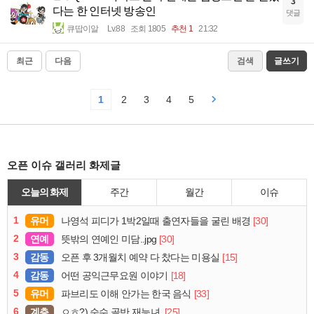
3
다는 한 인터넷 방송인
댓글
큐땁이알
Lv.88
조회 1805
추천 1
21:32
최근
다음
검색
글쓰기
1
2
3
4
5
오픈 이슈 갤러리 화제글
오늘의 화제
주간
월간
이슈
1
유머
[30]
나영석 피디가 1박2일때 출연자들을 굴린 배경
2
연예
[30]
뜻밖의 연예인 미담..jpg
3
감동
[15]
오픈 후 3개월치 예약 다 찼다는 미용실
4
감동
[18]
어떤 공익근무요원 이야기
5
유머
[33]
파브리도 이해 안가는 한국 음식
6
계층
[25]
ㅇㅎ?) 순수 골반 재능녀.