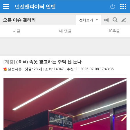
던전앤파이터
인벤
오픈 이슈 갤러리
전체보기
공
검
글
지
색
내글
내 댓글
10추글
on/off
쓰
기
[계층]
(ㅎㅂ) 속옷 광고하는 주먹 센 눈나
달섭지롱
댓글: 23 개
조회:
14047
추천:
2
2026-07-08 17:43:36