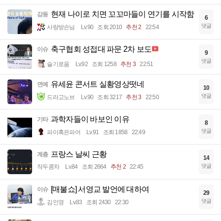
현재 나이로 치면 꼬꼬마들이 연기를 시작함
감동
6
댓글
사랑방손님
Lv.90
조회 2010
추천 2
22:54
축구협회 성접대 파문 2차 보도
이슈
9
댓글
슬기로움
Lv.92
조회 1258
추천 3
22:51
유세윤 콘서트 실황영상떳네
연예
10
댓글
드라고노브
Lv.90
조회 3217
추천 3
22:50
과학자들이 바보인 이유
기타
8
댓글
파이혹은파어
Lv.91
조회 1858
22:49
프랑스 날씨 근황
계층
14
댓글
작두콩차
Lv.84
조회 2664
추천 2
22:45
[매불쇼] 서영교 발언에 대하여
이슈
29
댓글
김인영
Lv.83
조회 2430
22:30