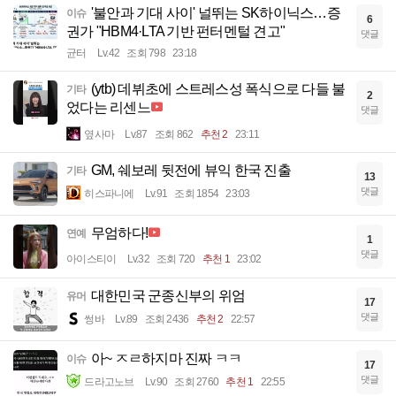
'불안과 기대 사이' 널뛰는 SK하이닉스…증
이슈
6
권가 "HBM4·LTA 기반 펀터멘털 견고"
댓글
균터
Lv.42
조회 798
23:18
(ytb) 데뷔초에 스트레스성 폭식으로 다들 불
기타
2
었다는 리센느
댓글
옆사마
Lv.87
조회 862
추천 2
23:11
GM, 쉐보레 뒷전에 뷰익 한국 진출
기타
13
댓글
히스파니에
Lv.91
조회 1854
23:03
무엄하다!
연예
1
댓글
아이스티이
Lv.32
조회 720
추천 1
23:02
대한민국 군종신부의 위엄
유머
17
댓글
썽바
Lv.89
조회 2436
추천 2
22:57
아~ ㅈㄹ하지마 진짜 ㅋㅋ
이슈
17
댓글
드라고노브
Lv.90
조회 2760
추천 1
22:55