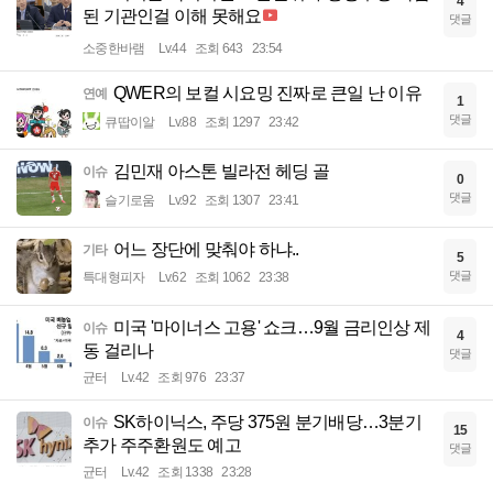
4
된 기관인걸 이해 못해요
댓글
소중한바램
Lv.44
조회 643
23:54
QWER의 보컬 시요밍 진짜로 큰일 난 이유
연예
1
댓글
큐땁이알
Lv.88
조회 1297
23:42
김민재 아스톤 빌라전 헤딩 골
이슈
0
댓글
슬기로움
Lv.92
조회 1307
23:41
어느 장단에 맞춰야 하냐..
기타
5
댓글
특대형피자
Lv.62
조회 1062
23:38
미국 '마이너스 고용' 쇼크…9월 금리인상 제
이슈
4
동 걸리나
댓글
균터
Lv.42
조회 976
23:37
SK하이닉스, 주당 375원 분기배당…3분기
이슈
15
추가 주주환원도 예고
댓글
균터
Lv.42
조회 1338
23:28