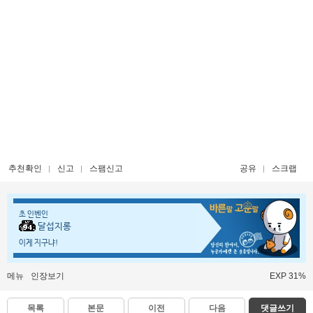
추천확인
신고
스팸신고
공유
스크랩
초 인벤인
달섭지롱
이게 지구냐!
메뉴
인장보기
EXP 31%
목록
본문
이전
다음
댓글쓰기