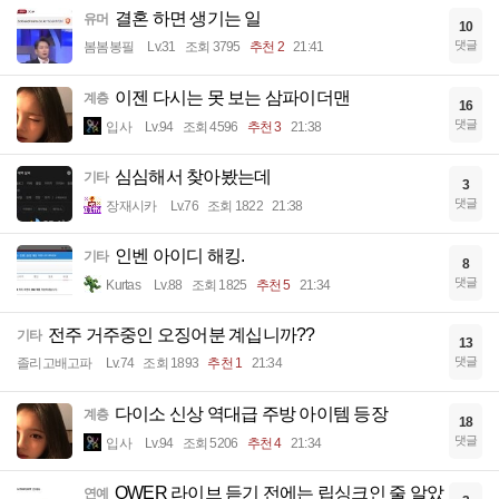
결혼 하면 생기는 일
유머
10
댓글
봄봄봉필
Lv.31
조회 3795
추천 2
21:41
이젠 다시는 못 보는 삼파이더맨
계층
16
댓글
입사
Lv.94
조회 4596
추천 3
21:38
심심해서 찾아봤는데
기타
3
댓글
장재시카
Lv.76
조회 1822
21:38
인벤 아이디 해킹.
기타
8
댓글
Kurtas
Lv.88
조회 1825
추천 5
21:34
전주 거주중인 오징어분 계십니까??
기타
13
댓글
졸리고배고파
Lv.74
조회 1893
추천 1
21:34
다이소 신상 역대급 주방 아이템 등장
계층
18
댓글
입사
Lv.94
조회 5206
추천 4
21:34
QWER 라이브 듣기 전에는 립싱크인 줄 알았
연예