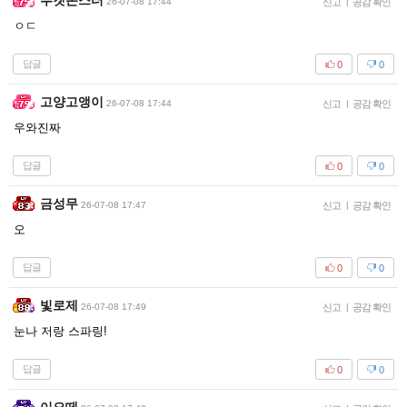
푸켓몬스터
26-07-08 17:44
신고
|
공감 확인
ㅇㄷ
답글
0
0
고양고앵이
26-07-08 17:44
신고
|
공감 확인
우와진짜
답글
0
0
금성무
26-07-08 17:47
신고
|
공감 확인
오
답글
0
0
빛로제
26-07-08 17:49
신고
|
공감 확인
눈나 저랑 스파링!
답글
0
0