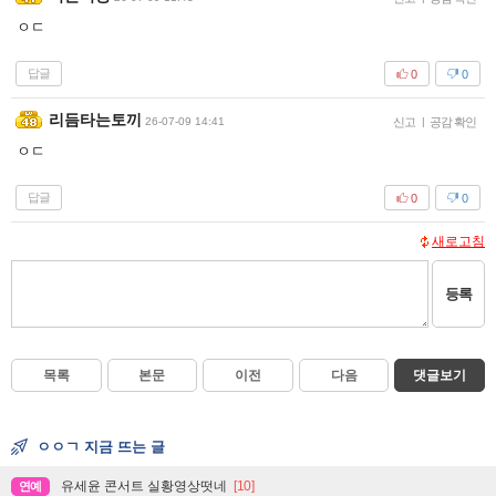
ㅇㄷ
답글
0
0
리듬타는토끼
26-07-09 14:41
신고
|
공감 확인
ㅇㄷ
답글
0
0
새로고침
등록
목록
본문
이전
다음
댓글보기
ㅇㅇㄱ 지금 뜨는 글
유세윤 콘서트 실황영상떳네
[10]
연예