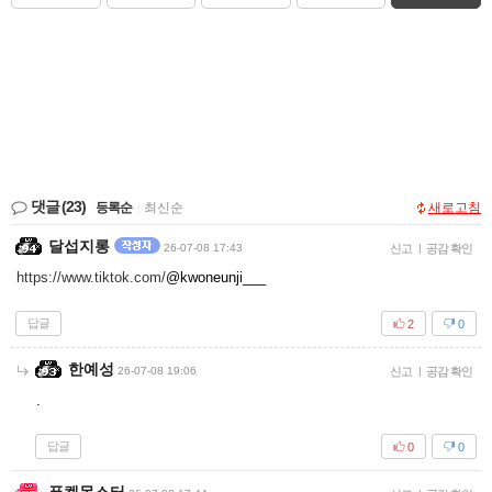
댓글
(23)
등록순
|
최신순
새로고침
달섭지롱
26-07-08 17:43
신고
|
공감 확인
https://www.tiktok.com/
@kwoneunji___
답글
2
0
한예성
26-07-08 19:06
신고
|
공감 확인
.
답글
0
0