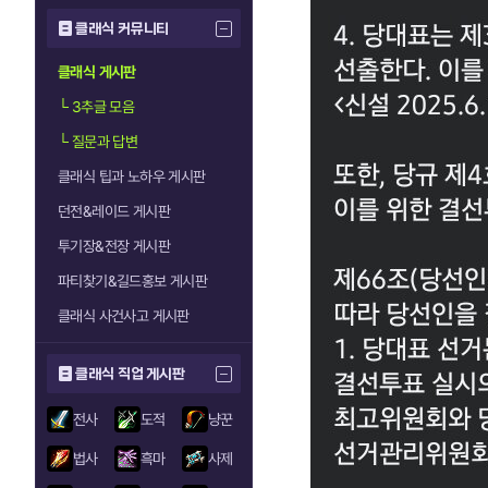
클래식 커뮤니티
클래식 게시판
└
3추글 모음
└
질문과 답변
클래식 팁과 노하우 게시판
던전&레이드 게시판
투기장&전장 게시판
파티찾기&길드홍보 게시판
클래식 사건사고 게시판
클래식 직업 게시판
전사
도적
냥꾼
법사
흑마
사제