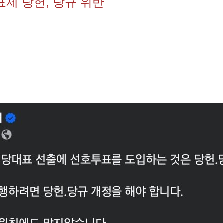
표제 당헌, 당규 위반