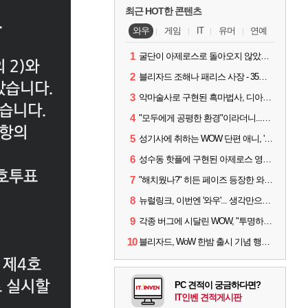
최근 HOT한 콘텐츠
와우
게임
IT
유머
연예
1
굴단이 아제로스로 돌아오지 않았다면? 와우 클래식+ 주목
2
블리자드 조해나 패리스 사장 - 35년 역사, 그리고 비전
3
악마술사로 구현된 흑마법사, 디아4 x 와우 콜라보 살펴보기
4
"모두에게 공평한 환경"이라더니...여전히 살아있는 애드온
5
성기사에 취하는 WOW 단편 애니, '신성한 모든 것'
6
성수동 핫플에 구현된 아제로스 영웅들의 안식처, WoW 홈스윗홈
7
"해치웠나?" 히든 페이즈 등장한 와우 '한밤', 세계 최초 킬은 '팀 리퀴드'
8
뉴럴링크, 이번엔 '와우'... 생각만으로 게임하는 시대 성큼
9
각종 버그에 시달린 WOW, "투명하고 신속한 소통과 대응 약속"
10
블리자드, WoW 한밤 출시 기념 행사 '홈스윗홈' 28일 개최
PC 견적이 궁금하다면?
IT인벤 견적게시판