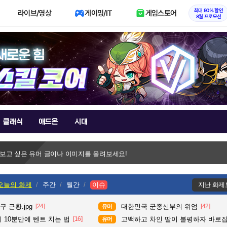
최대 90% 할인
라이브/영상
게이밍/IT
게임스토어
8월 프로모션
클래식
애드온
시대
 보고 싶은 유머 글이나 이미지를 올려보세요!
오늘의 화제
주간
월간
이슈
지난 화제
 근황.jpg
[24]
대한민국 군종신부의 위엄
[42]
유머
 10분만에 텐트 치는 법
[16]
고백하고 차인 딸이 불평하자 바로
유머