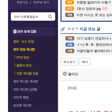
회원가입
ID/PW 찾기
외향형 딸래미와 비행기 
유머
1호선 장판파.jpg
[19]
유머
이젠 다시는 못 보는 삼
계층
ㅇㅇㄱ 지금 뜨는 글
와우 화제 집중
아기 갖겠다 전업하더니 
계층
정보 · 뉴스 모음
ㅎㅂ) 후- 후- 행정반에
감동
와우 정보 게시판
아줌마들의 엘리베이터 
계층
└
PTR 정보
주소보기
복사
└
클래식 정보
└
인증 게시물 모음
꽐라딘
와우 역사관 게시판
[이슈]
자유 게시판 (공통)
치지직 팟벤
SOOP 게시판