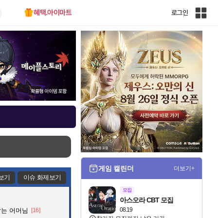
혜택.아이마트
로그인
인
벤
전
체
사
이
트
맵
게임 캘린더
더보기+
보기
이슈 화제보기
모집
아스오라 CBT 모집
08.19
잡는 어머님
[16]