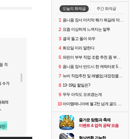
오늘의 화제글
주간 화제글
1
옴니움 장서 마지막 퀘가 뭐길래 악명이 높은거임?
2
요즘 이상하게 느껴지는 말투
3
결국 돌고 돌아 와우
4
화요일 미리 말한다
5
와린이 부부 직업 조합 추천 좀 부탁드립니다! 형님들!
6
옴니움 장서 반드시 한 캐릭터로 5단계까지 밀어야 하나요?
7
뉴비 직업추천 및 레벨업,대장정클리어 시간이 궁금합니다!
8
13~19일 할일은?
9
무두 아직도 모르겠는게
10
아이템매니아에 월 2천 넘게 골드 파는 인간 있던데
즐거운 탐험과 축제
이벤트 & 업적 공략 모음
형상변환 가능한