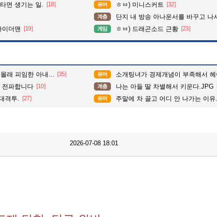
타면 생기는 일.
[18]
ㅎㅂ) 미니스커트
[32]
유머
단지 내 방송 아나운서를 바꾸고 나서 집중도가 확 올라갔다는 한 
계층
파이더맨
[19]
ㅎㅂ) 드래곤소드 근황
[23]
게임
몰래 피임한 아내...
[35]
소개팅녀가 경제개념이 부족해서 
유머
서 전파합니다
[10]
나는 아들 딸 차별해서 키운다.JPG
계층
대격투.
[27]
주말에 차 끌고 어디 안 나가는 이유
유머
2026-07-08 18:01