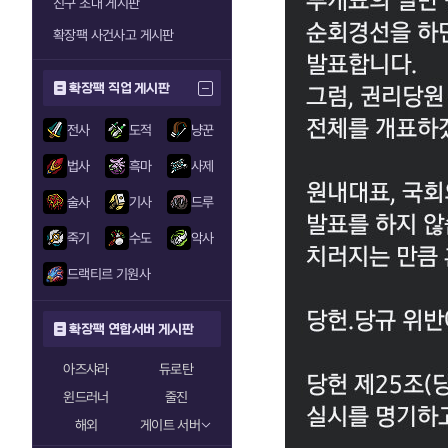
친구 초대 게시판
확장팩 사건사고 게시판
확장팩 직업 게시판
전사
도적
냥꾼
법사
흑마
사제
술사
기사
드루
죽기
수도
악사
드랙티르 기원사
확장팩 연합서버 게시판
아즈샤라
듀로탄
윈드러너
줄진
해외
게이트 서버