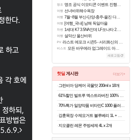
명조 공식 이모티콘 이벤트 진행해봤습니다! 참여부터 추첨까지????
명조
선녀바위해수욕장
여행
7월~8월 부산-단양-충주-울진 다녀왔어요~
여행
[여행_국내] 남해 독일마을
여행
1세대 K7 3.5NA인데 LF쏘나타 2.0NA 기변하면 유류비 절약이 얼마나 될까요..?
차벤
설악산 울산바위
여행
라스트 에포크 시즌5 - 서리화신의 분노 티저
PV
모든 바우에라 업그레이드 아이템 획득 위치 공략 (89개)
비스트
새로고침
핫딜
게시판
더보기+
그린비아 당케어 곡물맛 200ml x 18개
61%할인 빌트루 엑스트라버진 100% 올리브오일 식물성 캡슐, 30캡슐, 8박스
70%특가 일양약품 비타민C 1000 플러스, 1100mg, 60정, 6개
강훈목장 수제요거트 블루베리 1L + 딸기 1L
지오클린 레몬 주방세제 4L x 2개