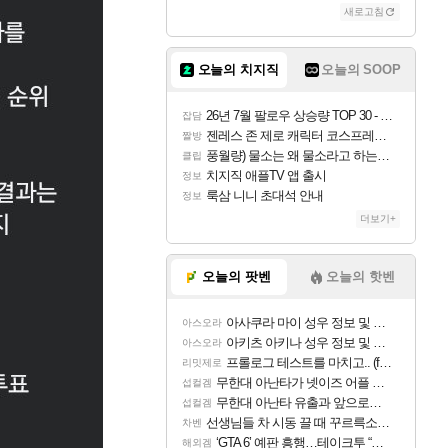
새로고침
오늘의 치지직
오늘의 SOOP
26년 7월 팔로우 상승량 TOP 30 - 월간 치지직
잡담
젠레스 존 제로 캐릭터 코스프레한 꽁주
짤방
풍월량) 물소는 왜 물소라고 하는거야? 아! 그만 ㅋㅋ
클립
치지직 애플TV 앱 출시
정보
룩삼 니니 초대석 안내
정보
더보기+
오늘의 팟벤
오늘의 핫벤
아사쿠라 마이 성우 정보 및 주요 필모
아스오라
아키츠 아키나 성우 정보 및 주요 필모
아스오라
프롤로그 테스트를 마치고.. (feat. 리아)
리밋제로
무한대 아난타가 넷이즈 어플 달력에 일정 등록
섭컬겜
무한대 아난타 유출과 앞으로의 예상 (루머)
섭컬겜
선생님들 차 시동 끌 때 꾸르륵소리나는데
차벤
‘GTA 6’ 예판 흥행…테이크투 “내부 예상 크게 넘어”
해외겜