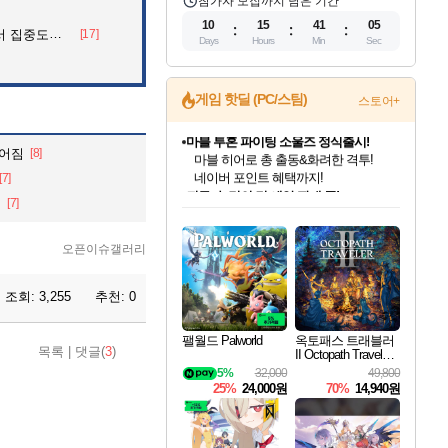
참가자 모집까지 남은 기간
10
15
41
04
아파트의 안내방송
[17]
Days
Hours
Min
Sec
게임 핫딜 (PC/스팀)
스토어+
귀무자: 검의 길 예약 판매 중!
헤어짐
[8]
10% 할인과
[7]
이니&베니 혜택까지!
인벤게임즈 8월 특별 할인!
드래곤소드: 어웨이크닝 입점!
문명 7 특별 할인!
마블 투혼 파이팅 소울즈 정식출시!
비스트 오브 리인카네이션 정식 출시!
커세어 코브 출시 기념 할인!
더 렐릭 퍼스트 가디언 정식 출시
베데스다 40주년 기념 할인 중!
캡콤 프렌차이즈 할인 진행 중!
캡콤 일부 상품 상시 할인
스타워즈 은하계 레이서
로블록스 기프트 카드 공식 입점
.
[7]
인기 퍼블리셔 모음!
스팀으로 만나는 드래곤소드!
조선&고려 DLC 출시 예정
마블 히어로 총 출동&화려한 격투!
게임프릭 신작 IP
해적'섬'을 발전시키자!
설화x하드코어 액션!
베데스다의 명작들을
몬헌, 바하 등 인기 IP를
몬헌 와일즈 & 드래곤즈 도그마2
인벤게임즈에서 10% 추가 적립
Robux를 가장 안전하고
최대 90% 할인가를 만나보세요!
네이버혜택과 함께 만나보세요!
50%할인&추가 적립까지!
네이버 포인트 혜택까지!
네이버 혜택가와 함께 예약하세요!
할인&네이버혜택으로 만나보세요!
네이버페이 혜택과 만나보세요!
40주년 프로모션으로 만나보세요!
할인가에 만나보세요!
일부 에디션 상시 할인!
혜택으로 예약 판매 중
편안하게 충전하세요
오픈이슈갤러리
조회:
3,255
추천:
0
팰월드 Palworld
옥토패스 트래블러
목록
|
댓글(
3
)
II Octopath Traveler I
I
5%
32,000
49,800
25%
24,000원
70%
14,940원