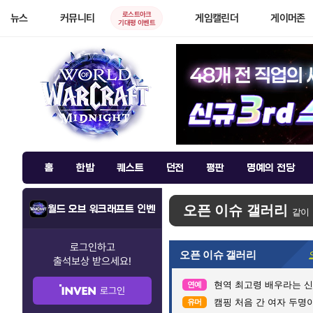
로스트아크
뉴스
커뮤니티
게임캘린더
게이머존
기대평 이벤트
홈
한밤
퀘스트
던전
평판
명예의 전당
오픈 이슈 갤러리
월드 오브 워크래프트 인벤
같이
로그인하고
오픈 이슈 갤러리
출석보상
받으세요!
현역 최고령 배우라는 신구
연예
로그인
캠핑 처음 간 여자 두명이
유머