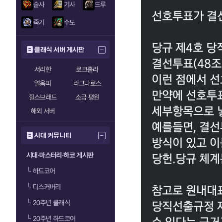
술사
기사
드루
죽기
수도
클래식 서버 게시판
서리한
로크홀라
얼음피
라그나로스
힐스브래드
소금 평원
해외 서버
시대 커뮤니티
시대·마스터리·하코 게시판
└
하드코어
└
디스커버리
└
20주년 클래식
└
20주년 하드코어