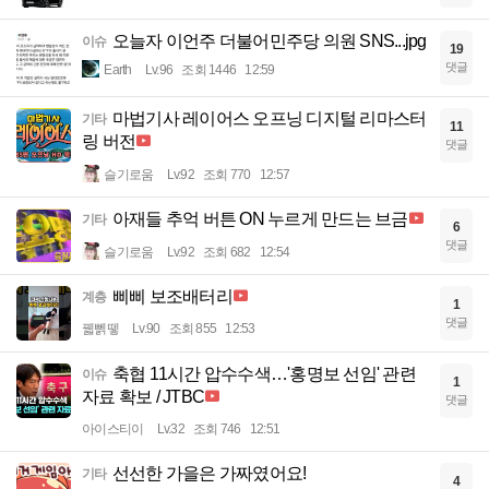
오늘자 이언주 더불어민주당 의원 SNS...jpg
이슈
19
댓글
Earth
Lv.96
조회 1446
12:59
마법기사 레이어스 오프닝 디지털 리마스터
기타
11
링 버전
댓글
슬기로움
Lv.92
조회 770
12:57
아재들 추억 버튼 ON 누르게 만드는 브금
기타
6
댓글
슬기로움
Lv.92
조회 682
12:54
삐삐 보조배터리
계층
1
댓글
꿻뻵뗗
Lv.90
조회 855
12:53
축협 11시간 압수수색…'홍명보 선임' 관련
이슈
1
자료 확보 / JTBC
댓글
아이스티이
Lv.32
조회 746
12:51
선선한 가을은 가짜였어요!
기타
4