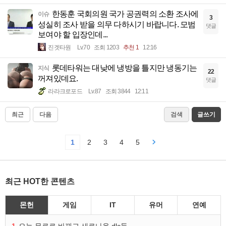
한동훈 국회의원 국가 공권력의 소환 조사에
이슈
3
성실히 조사 받을 의무 다하시기 바랍니다. 모범
댓글
보여야 할 입장인데...
진겟타원
Lv.70
조회 1203
추천 1
12:16
롯데타워는 대낮에 냉방을 틀지만 냉동기는
지식
22
꺼져있데요.
댓글
라라크로포드
Lv.87
조회 3844
12:11
최근
다음
검색
글쓰기
1
2
3
4
5
최근 HOT한 콘텐츠
몬헌
게임
IT
유머
연예
1
오늘 무료로 바꿔고 새로나온 dlc들