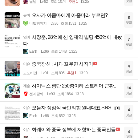
댓글
닐냄
Lv.82
조회 1074
추천 1
13:25
오사카 아줌마에게 아줌마라 부르면?
유머
8
댓글
너빨갱이지
Lv.86
조회 1531
13:25
서장훈, 28억에 산 양재역 빌딩 450억에 내놨
연예
7
다
댓글
Earth
Lv.96
조회 1448
13:23
중국창신 : 사과 꼬우면 사지마
이슈
4
댓글
고도비만
Lv.91
조회 805
추천 1
13:19
하이닉스 평단 250층이라 스트리머 근황..
계층
14
댓글
전자팔찌
Lv.93
조회 1864
13:18
오늘자 정점식 국민의힘 원내대표 SNS...jpg
이슈
4
댓글
Earth
Lv.96
조회 852
13:15
화웨이와 중국 정부에 저항하는 중국인들
이슈
4
댓글