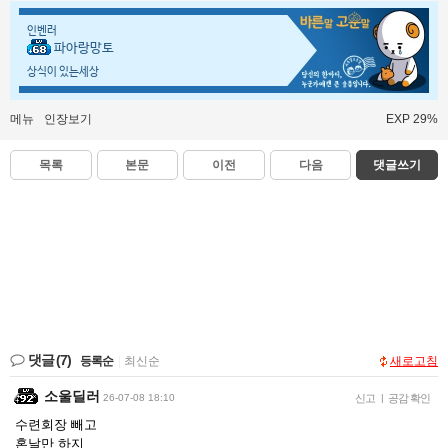
인벤러
파아랑망토
상식이 있는세상
메뉴
인장보기
EXP 29%
목록
본문
이전
다음
댓글쓰기
댓글
(7)
등록순
|
최신순
새로고침
소울딜러
26-07-08 18:10
신고
|
공감 확인
수련회장 빼고
혼날만 하지