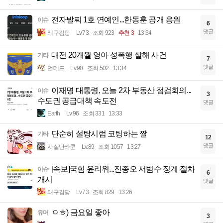
전자발찌 1호 연예인...한동훈 공개 응원
이슈
6
댓글
왜구김당
Lv.73
조회 923
추천 3
13:34
대전 20개월 영아 성폭행 살해 사건
기타
7
댓글
언데드
Lv.90
조회 502
13:34
이재명 대통령, 오늘 2차 부동산 점검회의...
이슈
3
수도권 공급대책 속도전
댓글
Earth
Lv.96
조회 331
13:33
단순히 설탕시럽 코팅하는 짤
기타
12
댓글
사실난라쿤
Lv.89
조회 1057
13:27
[속보]국힘 윤리위...진종오 서범수 징계 절차
이슈
6
개시
댓글
왜구김당
Lv.73
조회 829
13:26
ㅇㅎ) 금요일 좋아
유머
3