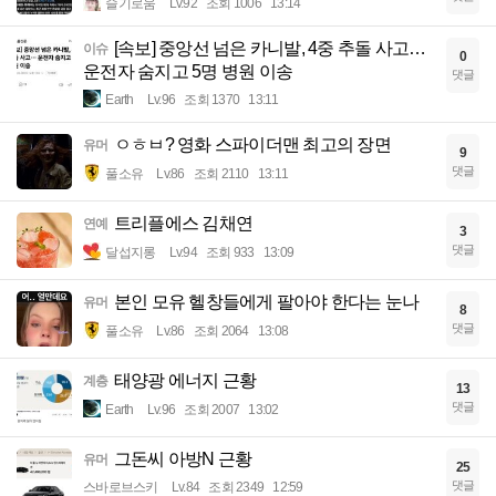
슬기로움
Lv.92
조회 1006
13:14
[속보] 중앙선 넘은 카니발, 4중 추돌 사고…
이슈
0
운전자 숨지고 5명 병원 이송
댓글
Earth
Lv.96
조회 1370
13:11
ㅇㅎㅂ? 영화 스파이더맨 최고의 장면
유머
9
댓글
풀소유
Lv.86
조회 2110
13:11
트리플에스 김채연
연예
3
댓글
달섭지롱
Lv.94
조회 933
13:09
본인 모유 헬창들에게 팔아야 한다는 눈나
유머
8
댓글
풀소유
Lv.86
조회 2064
13:08
태양광 에너지 근황
계층
13
댓글
Earth
Lv.96
조회 2007
13:02
그돈씨 아방N 근황
유머
25
댓글
스바로브스키
Lv.84
조회 2349
12:59