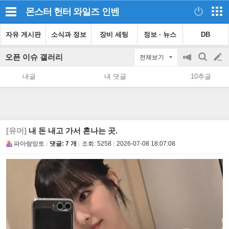
몬스터 헌터 와일즈
인벤
자유 게시판
소식과 정보
장비 세팅
정보 · 뉴스
DB
오픈 이슈 갤러리
전체보기
공
검
글
지
색
내글
내 댓글
10추글
on/off
쓰
기
[유머]
내 돈 내고 가서 혼나는 곳.
파아랑망토
댓글: 7 개
조회:
5258
2026-07-08 18:07:08