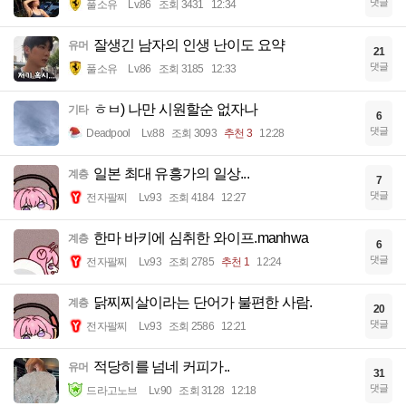
댓글
풀소유
Lv.86
조회 3431
12:34
잘생긴 남자의 인생 난이도 요약
유머
21
댓글
풀소유
Lv.86
조회 3185
12:33
ㅎㅂ) 나만 시원할순 없자나
기타
6
댓글
Deadpool
Lv.88
조회 3093
추천 3
12:28
일본 최대 유흥가의 일상...
계층
7
댓글
전자팔찌
Lv.93
조회 4184
12:27
한마 바키에 심취한 와이프.manhwa
계층
6
댓글
전자팔찌
Lv.93
조회 2785
추천 1
12:24
닭찌찌살이라는 단어가 불편한 사람.
계층
20
댓글
전자팔찌
Lv.93
조회 2586
12:21
적당히를 넘네 커피가..
유머
31
댓글
드라고노브
Lv.90
조회 3128
12:18