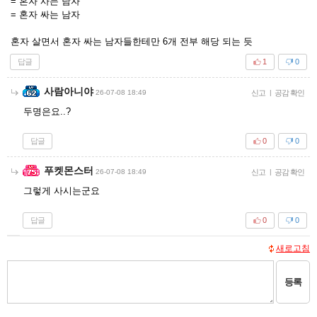
= 혼자 사는 남자
= 혼자 싸는 남자
혼자 살면서 혼자 싸는 남자들한테만 6개 전부 해당 되는 듯
답글
1
0
사람아니야
26-07-08 18:49
신고
|
공감 확인
두명은요..?
답글
0
0
푸켓몬스터
26-07-08 18:49
신고
|
공감 확인
그렇게 사시는군요
답글
0
0
새로고침
등록