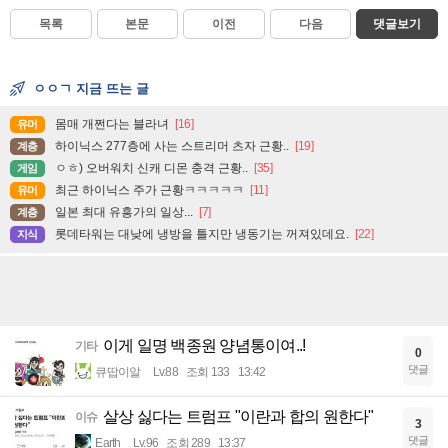
목록
본문
이전
다음
댓글보기
ㅇㅇㄱ 지금 뜨는 글
몸매 개쩐다는 블라녀
[16]
유머
하이닉스 277층에 사는 스트리머 츠자 근황..
[19]
계층
ㅇㅎ) 오버워치 신캐 디몬 충격 근황..
[35]
게임
최근 하이닉스 주가 근황ㅋㅋㅋㅋㅋ
[11]
유머
일본 최대 유흥가의 일상...
[7]
계층
롯데타워는 대낮에 냉방을 틀지만 냉동기는 꺼져있데요.
[22]
지식
이게 일명 백종원 양념통이여..!
기타
0
댓글
큐땁이알
Lv.88
조회 133
13:42
살상 싫다는 트럼프 "이란과 합의 원한다"
이슈
3
댓글
Earth
Lv.96
조회 289
13:37