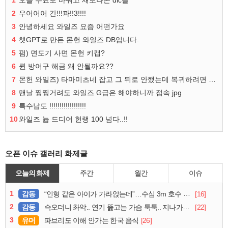
2
우어어어 간!!!파!!3!!!!
3
안녕하세요 와일즈 요즘 어떤가요
4
챗GPT로 만든 몬헌 와일즈 DB입니다.
5
펌) 면도기 사면 몬헌 키캡?
6
퀸 방어구 해금 왜 안될까요??
7
몬헌 와일즈) 타마미츠네 잡고 그 뒤로 안했는데 복귀하려면 뭐부터..?
8
맨날 찡찡거려도 와일즈 G급은 해야하니까 접속 jpg
9
특수납도 !!!!!!!!!!!!!!!!!!
10
와일즈 늅 드디어 헌랭 100 넘다..!!
오픈 이슈 갤러리 화제글
오늘의 화제
주간
월간
이슈
1
감동
[16]
“인형 같은 아이가 가라앉는데”…수심 3m 호수 뛰어든 60대 의인
2
감동
[22]
슥오더니 촤악.. 연기 뚫고는 가슴 툭툭.. 지나가던 아재의 정체
3
유머
[26]
파브리도 이해 안가는 한국 음식