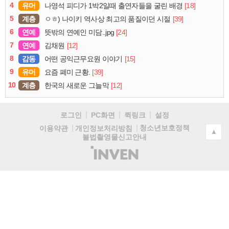
4
유머
[18]
나영석 피디가 1박2일때 출연자들을 굴린 배경
5
계층
[39]
ㅇㅎ) 나이키 역사상 최고의 품질이던 시절
6
연예
[24]
뜻밖의 연예인 미담..jpg
7
연예
[12]
김채원
8
감동
[15]
어떤 공익근무요원 이야기
9
유머
[39]
요즘 폐미 근황.
10
계층
[12]
한국의 새로운 그늘막
로그인
PC화면
퀵링크
설정
청소년보호정책
이용약관
개인정보처리방침
▲
불법촬영물신고안내
(주)
인
벤