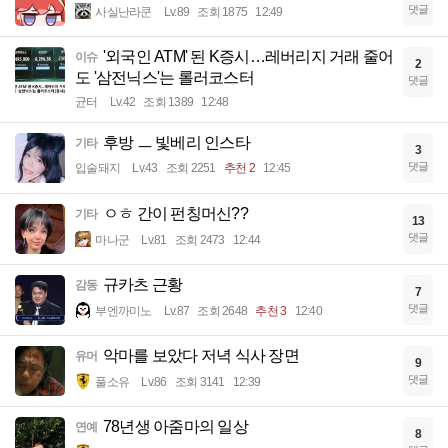
댓글
사실난라쿤
Lv.89
조회 1875
12:49
'외국인 ATM' 된 K증시…레버리지 거래 줄어
이슈
2
도 '삼전닉스'는 롤러코스터
댓글
균터
Lv.42
조회 1389
12:48
후방 ㅡ 빛베리 인스타
기타
3
댓글
입술돼지
Lv.43
조회 2251
추천 2
12:45
ㅇㅎ 간이 펀칭머신??
기타
13
댓글
마나군
Lv.81
조회 2473
12:44
규카츠 근황
감동
7
댓글
부엔까미노
Lv.87
조회 2648
추천 3
12:40
악마를 보았다 저녁 식사 장면
유머
9
댓글
풀소유
Lv.86
조회 3141
12:39
78년생 아줌마의 일상
연예
8