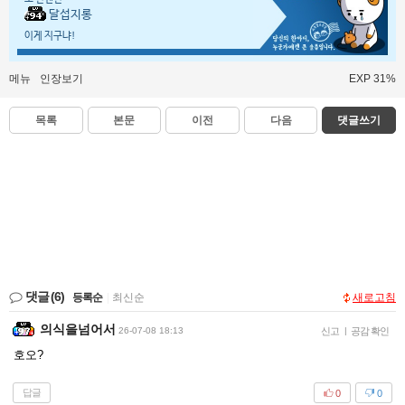
달섭지롱
이게 지구냐!
메뉴
인장보기
EXP 31%
목록
본문
이전
다음
댓글쓰기
댓글
(6)
등록순
|
최신순
새로고침
의식을넘어서
26-07-08 18:13
신고
|
공감 확인
호오?
답글
0
0