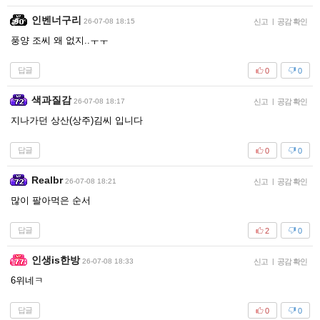
인벤너구리
26-07-08 18:15
신고
|
공감 확인
풍양 조씨 왜 없지..ㅜㅜ
답글
0
0
색과질감
26-07-08 18:17
신고
|
공감 확인
지나가던 상산(상주)김씨 입니다
답글
0
0
Realbr
26-07-08 18:21
신고
|
공감 확인
많이 팔아먹은 순서
답글
2
0
인생is한방
26-07-08 18:33
신고
|
공감 확인
6위네ㅋ
답글
0
0