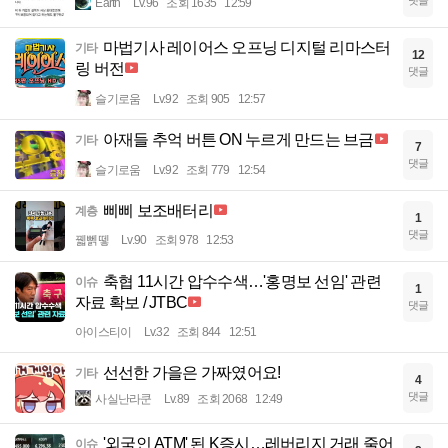
댓글
Earth
Lv.96
조회 1635
12:59
마법기사 레이어스 오프닝 디지털 리마스터
기타
12
링 버전
댓글
슬기로움
Lv.92
조회 905
12:57
아재들 추억 버튼 ON 누르게 만드는 브금
기타
7
댓글
슬기로움
Lv.92
조회 779
12:54
삐삐 보조배터리
계층
1
댓글
꿻뻵뗗
Lv.90
조회 978
12:53
축협 11시간 압수수색…'홍명보 선임' 관련
이슈
1
자료 확보 / JTBC
댓글
아이스티이
Lv.32
조회 844
12:51
선선한 가을은 가짜였어요!
기타
4
댓글
사실난라쿤
Lv.89
조회 2068
12:49
'외국인 ATM' 된 K증시…레버리지 거래 줄어
이슈