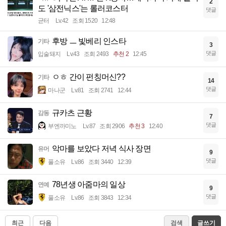
2
도 '삼전닉스'는 롤러코스터
댓글
균터
Lv.42
조회 1520
12:48
후방 ㅡ 빛베리 인스타
기타
3
댓글
입술돼지
Lv.43
조회 2493
추천 2
12:45
ㅇㅎ 간이 펀칭머신??
기타
14
댓글
마나군
Lv.81
조회 2741
12:44
규카츠 근황
감동
7
댓글
부엔까미노
Lv.87
조회 2906
추천 3
12:40
악마를 보았다 저녁 식사 장면
유머
9
댓글
풀소유
Lv.86
조회 3440
12:39
78년생 아줌마의 일상
연예
9
댓글
풀소유
Lv.86
조회 3843
12:34
최근
다음
검색
글쓰기