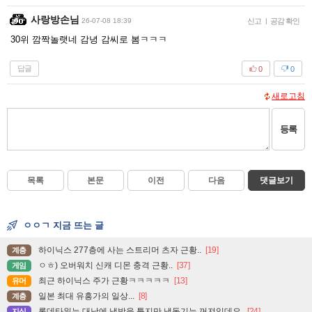
사랑방손님
26-07-08 18:39
신고
|
공감 확인
30위 깜짝놀랫네 감녕 감씨로 봄ㅋㅋㅋ
답글
0
0
새로고침
등록
목록
본문
이전
다음
댓글보기
ㅇㅇㄱ 지금 뜨는 글
하이닉스 277층에 사는 스트리머 츠자 근황..
[19]
계층
ㅇㅎ) 오버워치 신캐 디몬 충격 근황..
[37]
게임
최근 하이닉스 주가 근황ㅋㅋㅋㅋㅋ
[13]
유머
일본 최대 유흥가의 일상...
[8]
계층
롯데타워는 대낮에 냉방을 틀지만 냉동기는 꺼져있데요.
[24]
지식