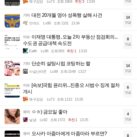
댓글
왜구김당
Lv.73
조회 1868
추천 3
13:34
대전 20개월 영아 성폭행 살해 사건
기타
14
댓글
언데드
Lv.90
조회 1101
13:34
이재명 대통령, 오늘 2차 부동산 점검회의...
이슈
8
수도권 공급대책 속도전
댓글
Earth
Lv.96
조회 656
추천 1
13:33
단순히 설탕시럽 코팅하는 짤
기타
14
댓글
사실난라쿤
Lv.89
조회 1549
13:27
[속보]국힘 윤리위...진종오 서범수 징계 절차
이슈
6
개시
댓글
왜구김당
Lv.73
조회 1132
13:26
ㅇㅎ) 금요일 좋아
유머
4
댓글
닐냄
Lv.82
조회 1572
추천 1
13:25
오사카 아줌마에게 아줌마라 부르면?
유머
8