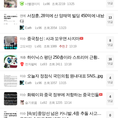
댓글
너빨갱이지
Lv.86
조회 2219
13:25
서장훈, 28억에 산 양재역 빌딩 450억에 내놨
연예
13
다
댓글
Earth
Lv.96
조회 2054
13:23
중국창신 : 사과 꼬우면 사지마
이슈
8
댓글
고도비만
Lv.91
조회 1089
추천 2
13:19
하이닉스 평단 250층이라 스트리머 근황..
계층
16
댓글
전자팔찌
Lv.93
조회 2411
13:18
오늘자 정점식 국민의힘 원내대표 SNS...jpg
이슈
4
댓글
Earth
Lv.96
조회 1057
13:15
화웨이와 중국 정부에 저항하는 중국인들
이슈
4
댓글
슬기로움
Lv.92
조회 1235
13:14
[속보] 중앙선 넘은 카니발, 4중 추돌 사고…
이슈
0