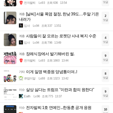
댓글
전자팔찌
Lv.93
조회 636
13:54
[날씨] 서울 폭염 절정, 한낮 39도…주말 기온
계층
2
내려가
댓글
입사
Lv.94
조회 337
13:51
사람들이 잘 모르는 로켓단 사내 복지 수준
계층
4
댓글
입사
Lv.94
조회 796
13:49
장례식장에서 발기해버린 썰.
계층
9
댓글
전자팔찌
Lv.93
조회 1660
13:44
이게 일명 백종원 양념통이여..!
기타
8
댓글
큐땁이알
Lv.88
조회 1323
13:42
살상 싫다는 트럼프 "이란과 합의 원한다"
이슈
9
댓글
Earth
Lv.96
조회 775
13:37
전자발찌 1호 연예인...한동훈 공개 응원
이슈
10