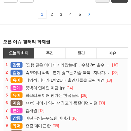
1
2
3
4
5
오픈 이슈 갤러리 화제글
오늘의 화제
주간
월간
이슈
1
감동
[16]
“인형 같은 아이가 가라앉는데”…수심 3m 호수 뛰어든 60대 의인
2
감동
[22]
슥오더니 촤악.. 연기 뚫고는 가슴 툭툭.. 지나가던 아재의 정체
3
유머
[19]
나영석 피디가 1박2일때 출연자들을 굴린 배경
4
연예
[24]
뜻밖의 연예인 미담..jpg
5
유머
[26]
파브리도 이해 안가는 한국 음식
6
계층
[39]
ㅇㅎ) 나이키 역사상 최고의 품질이던 시절
7
연예
[12]
김채원
8
감동
[16]
어떤 공익근무요원 이야기
9
유머
[39]
요즘 폐미 근황.