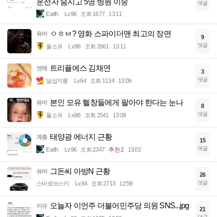
운전자 숨지고 5명 병원 이송
댓글
Earth
Lv.96
조회 1677
13:11
ㅇㅎㅂ? 영화 스파이더맨 최고의 장면
유머
9
댓글
풀소유
Lv.86
조회 2661
13:11
트리플에스 김채연
연예
3
댓글
달섭지롱
Lv.94
조회 1134
13:09
본인 모유 헬창들에게 팔아야 한다는 눈나
유머
8
댓글
풀소유
Lv.86
조회 2541
13:08
태양광 에너지 근황
계층
15
댓글
Earth
Lv.96
조회 2347
추천 2
13:02
그돈씨 아방N 근황
유머
26
댓글
스바로브스키
Lv.84
조회 2713
12:59
오늘자 이언주 더불어민주당 의원 SNS...jpg
이슈
21