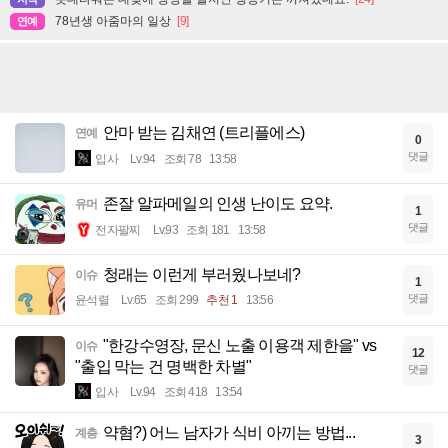
78년생 아줌마의 일상
[9]
연예
안마 받는 김채연 (트리플에스)
연예
0
댓글
입사
Lv.94
조회 78
13:58
존잘 알파메일의 인생 난이도 요약.
유머
1
댓글
전자팔찌
Lv.93
조회 181
13:58
청래는 이런게 부러웠나보네?
이슈
1
댓글
윤석렬
Lv.65
조회 299
추천 1
13:56
"한강수영장, 문신 노출 이용객 제한을" vs
이슈
12
"출입 막는 건 명백한 차별"
댓글
입사
Lv.94
조회 418
13:54
약혐?) 어느 남자가 식비 아끼는 방법...
계층
3