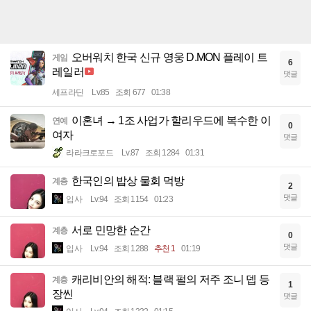
오버워치 한국 신규 영웅 D.MON 플레이 트
게임
6
레일러
댓글
세프라딘
Lv.85
조회 677
01:38
이혼녀 → 1조 사업가 할리우드에 복수한 이
연예
0
여자
댓글
라라크로포드
Lv.87
조회 1284
01:31
한국인의 밥상 물회 먹방
계층
2
댓글
입사
Lv.94
조회 1154
01:23
서로 민망한 순간
계층
0
댓글
입사
Lv.94
조회 1288
추천 1
01:19
캐리비안의 해적: 블랙 펄의 저주 조니 뎁 등
계층
1
장씬
댓글