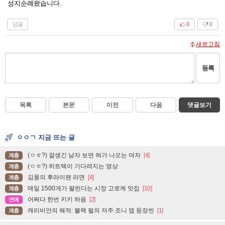
성지순례왔습니다.
답글
0
0
새로고침
등록
목록
본문
이전
다음
댓글보기
ㅇㅇㄱ 지금 뜨는 글
(ㅇㅎ?) 잘생긴 남자 보면 혀가 나오는 여자
[4]
계층
(ㅇㅎ?) 히트텍이 기다려지는 영상
계층
김풍의 후라이팬 라면
[4]
계층
매일 1500개가 팔린다는 시장 고로케 맛집
[10]
계층
어쩌다 한번 키키 하음
[2]
연예
캐리비안의 해적: 블랙 펄의 저주 조니 뎁 등장씬
[1]
계층