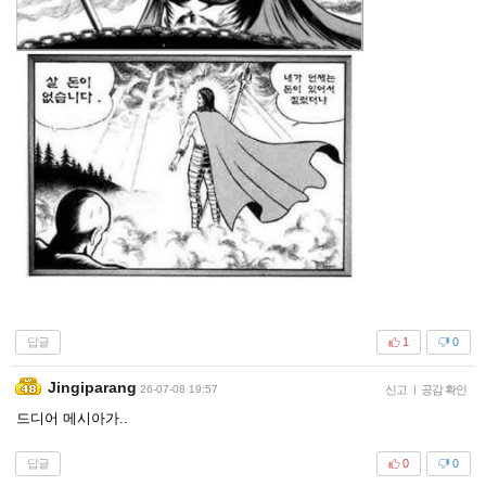
답글
1
0
Jingiparang
26-07-08 19:57
신고
|
공감 확인
드디어 메시아가..
답글
0
0