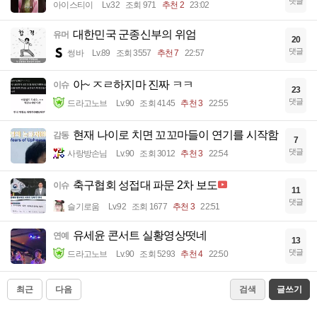
댓글
아이스티이
Lv.32
조회 971
추천 2
23:02
대한민국 군종신부의 위엄
유머
20
댓글
썽바
Lv.89
조회 3557
추천 7
22:57
아~ ㅈㄹ하지마 진짜 ㅋㅋ
이슈
23
댓글
드라고노브
Lv.90
조회 4145
추천 3
22:55
현재 나이로 치면 꼬꼬마들이 연기를 시작함
감동
7
댓글
사랑방손님
Lv.90
조회 3012
추천 3
22:54
축구협회 성접대 파문 2차 보도
이슈
11
댓글
슬기로움
Lv.92
조회 1677
추천 3
22:51
유세윤 콘서트 실황영상떳네
연예
13
댓글
드라고노브
Lv.90
조회 5293
추천 4
22:50
최근
다음
검색
글쓰기