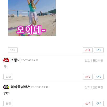
답글
1
0
또롱이
26-07-08 19:36
신고
|
공감 확인
굿
답글
0
0
의식을넘어서
26-07-08 19:40
신고
|
공감 확인
???
답글
0
0