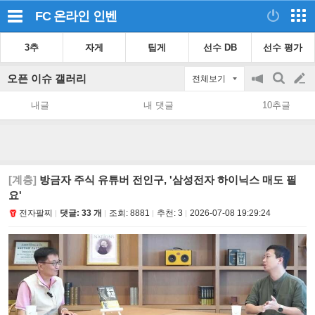
FC 온라인
인벤
3추
자게
팁게
선수 DB
선수 평가
오픈 이슈 갤러리
전체보기
공
검
글
지
색
내글
내 댓글
10추글
on/off
쓰
기
[계층]
방금자 주식 유튜버 전인구, '삼성전자 하이닉스 매도 필
요'
전자팔찌
댓글: 33 개
조회:
8881
추천:
3
2026-07-08 19:29:24