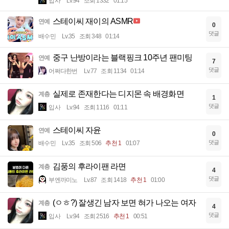
입사
Lv.94
조회 1332
01:15
스테이씨 재이의 ASMR
연예
0
댓글
배수민
Lv.35
조회 348
01:14
중구 난방이라는 블랙핑크 10주년 팬미팅
연예
7
댓글
어쩌다한번
Lv.77
조회 1134
01:14
실제로 존재한다는 디지몬 속 배경화면
계층
1
댓글
입사
Lv.94
조회 1116
01:11
스테이씨 자윤
연예
0
댓글
배수민
Lv.35
조회 506
추천 1
01:07
김풍의 후라이팬 라면
계층
4
댓글
부엔까미노
Lv.87
조회 1418
추천 1
01:00
(ㅇㅎ?) 잘생긴 남자 보면 혀가 나오는 여자
계층
4
댓글
입사
Lv.94
조회 2516
추천 1
00:51