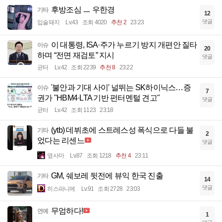
후방조심 ㅡ 우한경
기타
12
댓글
입술돼지
Lv.43
조회 4020
추천 2
23:23
이 대통령, ISA·주가 누르기 방지 개편안 질타
이슈
20
하며 “전면 재검토” 지시
댓글
균터
Lv.42
조회 2239
추천 8
23:22
'불안과 기대 사이' 널뛰는 SK하이닉스…증
이슈
7
권가 "HBM4·LTA 기반 펀터멘털 견고"
댓글
균터
Lv.42
조회 1123
23:18
(ytb) 데뷔초에 스트레스성 폭식으로 다들 불
기타
2
었다는 리센느
댓글
옆사마
Lv.87
조회 1218
추천 4
23:11
GM, 쉐보레 뒷전에 뷰익 한국 진출
기타
14
댓글
히스파니에
Lv.91
조회 2728
23:03
무엄하다!
연예
1