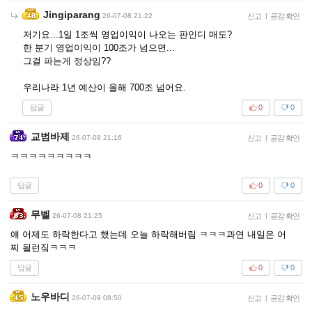
Jingiparang
26-07-08 21:22
신고
|
공감 확인
저기요...1일 1조씩 영업이익이 나오는 판인디 매도?
한 분기 영업이익이 100조가 넘으면...
그걸 파는게 정상임??
우리나라 1년 예산이 올해 700조 넘어요.
답글
0
0
교범바제
26-07-08 21:16
신고
|
공감 확인
ㅋㅋㅋㅋㅋㅋㅋㅋㅋ
답글
0
0
무벨
26-07-08 21:25
신고
|
공감 확인
얘 어제도 하락한다고 했는데 오늘 하락해버림 ㅋㅋㅋ과연 내일은 어
찌 될런짘ㅋㅋㅋ
답글
0
0
노우바디
26-07-09 08:50
신고
|
공감 확인