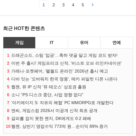
1
2
3
4
5
최근 HOT한 콘텐츠
게임
IT
유머
연예
1
드래곤소드, 스팀 '압긍'…축하 댓글 달고 게임 코드 받자!
2
이번 주 출시! 게임프리크 신작, '비스트 오브 리인카네이션'
3
가레나·포켓페어, ‘팰월드 온라인’ 2026년 출시 예고
4
디바 잇는 '오버워치 한국 영웅', 메카 파일럿 디몬 나온다
5
웹젠, 뮤 IP 신작 '뮤 테오스' 상표권 출원
6
소니 “PS 디스크 중단, 사업 영향 없다”
7
‘아키에이지 S: 자유의 해협’ PC MMORPG로 개발한다
8
엔씨, 게임스컴 2026서 미공개 신작 최초 공개
9
갈피를 잡지 못한 젠지, DK에게도 0:2 패배
10
웹젠, 상반기 영업수익 773억 원…순이익 89% 증가