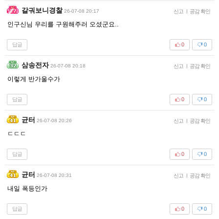
갈궈보니경찰
26-07-08 20:17
신고
|
공감 확인
인구신님 우리를 구원해주러 오셨군요..
답글
0
0
삼송전자
26-07-08 20:18
신고
|
공감 확인
이렇게 반가울수가
답글
0
0
균터
26-07-08 20:26
신고
|
공감 확인
ㄷㄷㄷ
답글
0
0
균터
26-07-08 20:31
신고
|
공감 확인
내일 폭등인가
답글
0
0