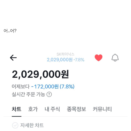
어..어?