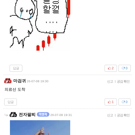
답글
2
0
마검귀
26-07-08 19:30
신고
|
공감 확인
의료선 도착
답글
1
0
전자팔찌
26-07-08 19:31
신고
|
공감 확인