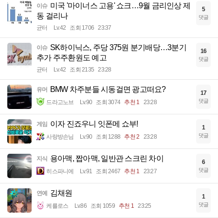
미국 '마이너스 고용' 쇼크…9월 금리인상 제
이슈
5
동 걸리나
댓글
균터
Lv.42
조회 1706
23:37
SK하이닉스, 주당 375원 분기배당…3분기
이슈
16
추가 주주환원도 예고
댓글
균터
Lv.42
조회 2135
23:28
BMW 차주분들 시동걸면 광고떠요?
유머
17
댓글
드라고노브
Lv.90
조회 3074
추천 1
23:28
이자 진죠우니 잇폰메 쇼부!
게임
1
댓글
사랑방손님
Lv.90
조회 1288
추천 2
23:28
용아맥, 짭아맥, 일반관 스크린 차이
지식
6
댓글
히스파니에
Lv.91
조회 2467
추천 1
23:27
김채원
연예
1
댓글
케를로스
Lv.86
조회 1059
추천 1
23:25