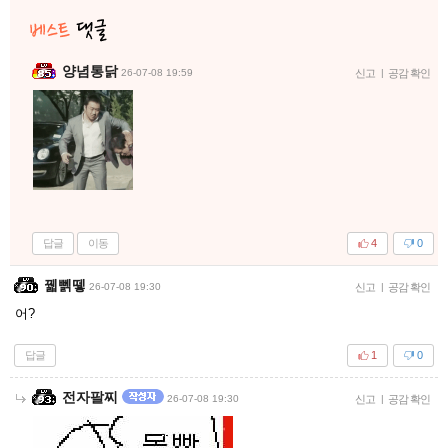
양념통닭
26-07-08 19:59
신고
|
공감 확인
답글
이동
4
0
꿻뻵뗗
26-07-08 19:30
신고
|
공감 확인
어?
답글
1
0
전자팔찌
26-07-08 19:30
신고
|
공감 확인