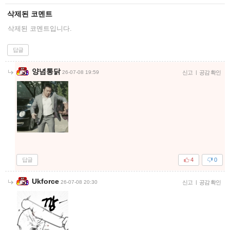
삭제된 코멘트
삭제된 코멘트입니다.
답글
양념통닭
26-07-08 19:59
신고
|
공감 확인
답글
4
0
Ukforce
26-07-08 20:30
신고
|
공감 확인