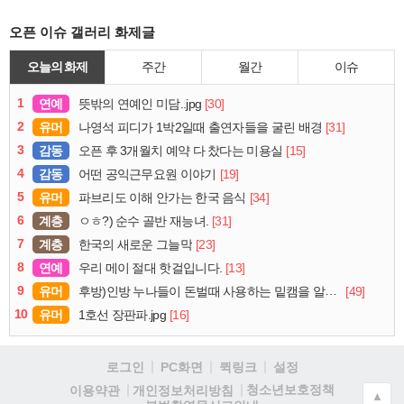
오픈 이슈 갤러리 화제글
오늘의 화제
주간
월간
이슈
1
연예
[30]
뜻밖의 연예인 미담..jpg
2
유머
[31]
나영석 피디가 1박2일때 출연자들을 굴린 배경
3
감동
[15]
오픈 후 3개월치 예약 다 찼다는 미용실
4
감동
[19]
어떤 공익근무요원 이야기
5
유머
[34]
파브리도 이해 안가는 한국 음식
6
계층
[31]
ㅇㅎ?) 순수 골반 재능녀.
7
계층
[23]
한국의 새로운 그늘막
8
연예
[13]
우리 메이 절대 핫걸입니다.
9
유머
[49]
후방)인방 누나들이 돈벌때 사용하는 밑캠을 알아보자
10
유머
[16]
1호선 장판파.jpg
로그인
PC화면
퀵링크
설정
청소년보호정책
이용약관
개인정보처리방침
▲