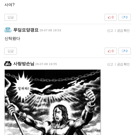
사여?
답글
0
0
푸딩요양갱요
26-07-08 19:53
신고
|
공감 확인
신탁왔다
답글
0
0
사랑방손님
26-07-08 19:55
신고
|
공감 확인