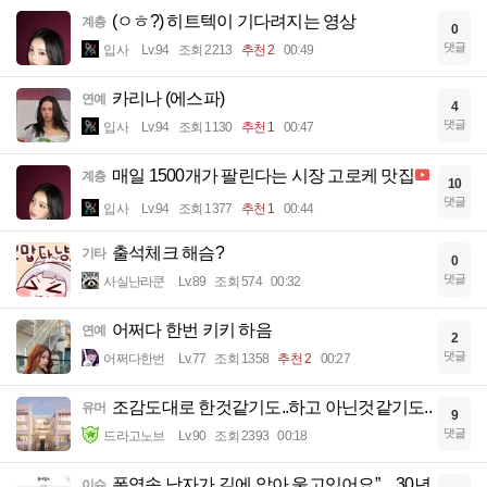
(ㅇㅎ?) 히트텍이 기다려지는 영상
계층
0
댓글
입사
Lv.94
조회 2213
추천 2
00:49
카리나 (에스파)
연예
4
댓글
입사
Lv.94
조회 1130
추천 1
00:47
매일 1500개가 팔린다는 시장 고로케 맛집
계층
10
댓글
입사
Lv.94
조회 1377
추천 1
00:44
출석체크 해슴?
기타
0
댓글
사실난라쿤
Lv.89
조회 574
00:32
어쩌다 한번 키키 하음
연예
2
댓글
어쩌다한번
Lv.77
조회 1358
추천 2
00:27
조감도대로 한것같기도..하고 아닌것같기도..
유머
9
댓글
드라고노브
Lv.90
조회 2393
00:18
폭염속 남자가 길에 앉아 울고있어요”…30년
이슈