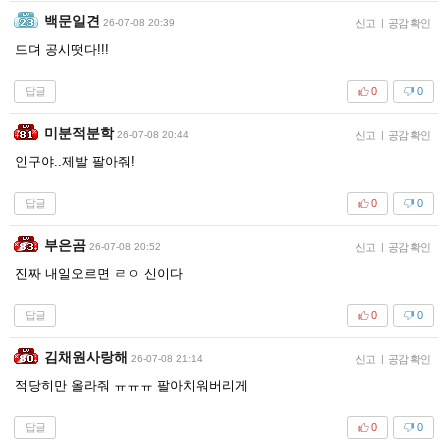
백문일견
26-07-08 20:39
신고
|
공감 확인
드뎌 공시떳다!!!
답글
0
0
미분적분학
26-07-08 20:44
신고
|
공감 확인
인구야..제발 팔아줘!
답글
0
0
부은곰
26-07-08 20:52
신고
|
공감 확인
진짜 내일오르면 ㄹㅇ 신이다
답글
0
0
김채원사랑해
26-07-08 21:14
신고
|
공감 확인
적당히만 올라줘 ㅠㅠㅠ 팔아치워버리게
답글
0
0