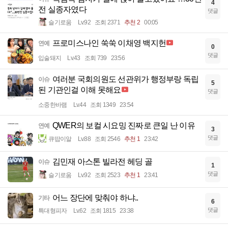
4
전 실종자였다
댓글
슬기로움
Lv.92
조회 2371
추천 2
00:05
프로미스나인 쑥쑥 이채영 백지헌
연예
0
댓글
입술돼지
Lv.43
조회 739
23:56
여러분 국회의원도 선관위가 행정부랑 독립
이슈
5
된 기관인걸 이해 못해요
댓글
소중한바램
Lv.44
조회 1349
23:54
QWER의 보컬 시요밍 진짜로 큰일 난 이유
연예
3
댓글
큐땁이알
Lv.88
조회 2546
추천 1
23:42
김민재 아스톤 빌라전 헤딩 골
이슈
1
댓글
슬기로움
Lv.92
조회 2523
추천 1
23:41
어느 장단에 맞춰야 하냐..
기타
6
댓글
특대형피자
Lv.62
조회 1815
23:38