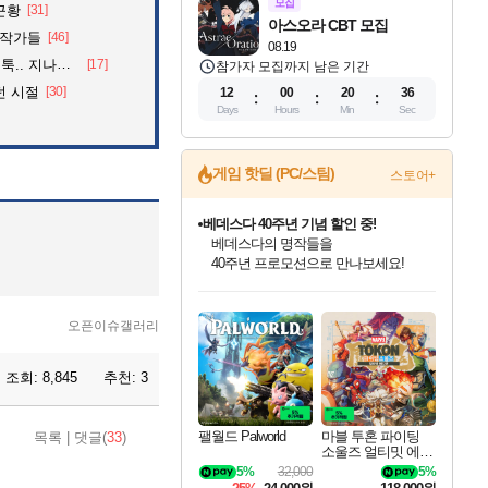
모집
근황
[31]
아스오라 CBT 모집
화작가들
[46]
08.19
던 아재의 정체
[17]
참가자 모집까지 남은 기간
던 시절
[30]
12
00
20
35
Days
Hours
Min
Sec
게임 핫딜 (PC/스팀)
스토어+
베데스다 40주년 기념 할인 중!
베데스다의 명작들을
40주년 프로모션으로 만나보세요!
마블 투혼 파이팅 소울즈 예약 판매 중!
인벤게임즈 8월 특별 할인!
드래곤소드: 어웨이크닝 입점!
문명 7 특별 할인!
귀무자: 검의 길 예약 판매 중!
비스트 오브 리인카네이션 정식 출시!
커세어 코브 출시 기념 할인!
더 렐릭 퍼스트 가디언 정식 출시
캡콤 프렌차이즈 할인 진행 중!
캡콤 일부 상품 상시 할인
스타워즈 은하계 레이서
로블록스 기프트 카드 공식 입점
마블 히어로 총 출동&화려한 격투!
인기 퍼블리셔 모음!
스팀으로 만나는 드래곤소드!
조선&고려 DLC 출시 예정
10% 할인과
게임프릭 신작 IP
해적'섬'을 발전시키자!
설화x하드코어 액션!
몬헌, 바하 등 인기 IP를
몬헌 와일즈 & 드래곤즈 도그마2
인벤게임즈에서 10% 추가 적립
Robux를 가장 안전하고
네이버 포인트 혜택까지!
최대 90% 할인가를 만나보세요!
네이버혜택과 함께 만나보세요!
50%할인&추가 적립까지!
이니&베니 혜택까지!
네이버 혜택가와 함께 예약하세요!
할인&네이버혜택으로 만나보세요!
네이버페이 혜택과 만나보세요!
할인가에 만나보세요!
일부 에디션 상시 할인!
혜택으로 예약 판매 중
편안하게 충전하세요
오픈이슈갤러리
조회:
8,845
추천:
3
팰월드 Palworld
마블 투혼 파이팅
목록
|
댓글(
33
)
소울즈 얼티밋 에디
션 예약구매 MARV
5%
32,000
5%
EL Tokon Fighting S