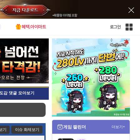
혜택.아이마트
로그인
인
벤
전
체
사
이
트
맵
도감 댓글 모아보기
게임 캘린더
더보기+
보기
이슈 화제보기