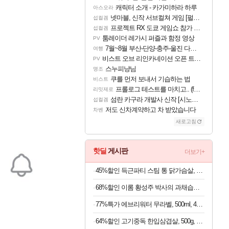
캐릭터 소개 - 카가미하라 하루
아스오라
넷마블, 신작 서브컬쳐 게임 [펄 인 블루] 티저 사이트 오픈
섭컬겜
프로젝트 RX 도쿄 게임쇼 참가 결정
섭컬겜
툼레이더 레가시 퍼즐과 함정 영상
PV
7월~8월 부산-단양-충주-울진 다녀왔어요~
여행
비스트 오브 리인카네이션 오픈 트레일러
PV
스누피냥님
명조
쿠를 먼저 보내서 기습하는 법
비스트
프롤로그 테스트를 마치고.. (feat. 리아)
리밋제로
섬란 카구라 개발사 신작 [시노비 넥서스] 연내 출시 예정
섭컬겜
저도 신차계약하고 차 받았습니다
차벤
새로고침
핫딜
게시판
더보기+
45%할인 득근파티 스팀 통 닭가슴살, 6종 혼합, 100g, 30팩
68%할인 이롬 황성주 박사의 과채습관 퍼플, 190ml, 16개
77%특가 에브리워터 무라벨, 500ml, 40개
64%할인 고기중독 한입삼겹살, 500g, 4개