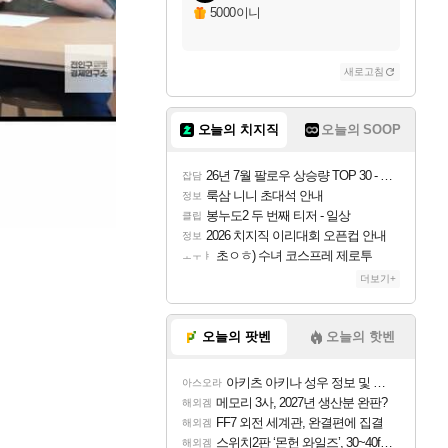
5000이니
새로고침
오늘의 치지직
오늘의 SOOP
26년 7월 팔로우 상승량 TOP 30 - 월간 치지직
잡담
룩삼 니니 초대석 안내
정보
봉누도2 두 번째 티저 - 일상
클립
2026 치지직 이리대회 오픈컵 안내
정보
초ㅇㅎ) 수녀 코스프레 제로투
ㅗㅜㅑ
더보기+
오늘의 팟벤
오늘의 핫벤
아키츠 아키나 성우 정보 및 주요 필모
아스오라
메모리 3사, 2027년 생산분 완판?
해외겜
FF7 외전 세계관, 완결편에 집결
해외겜
스위치2판 ‘몬헌 와일즈’, 30~40fps 목표 추정
해외겜