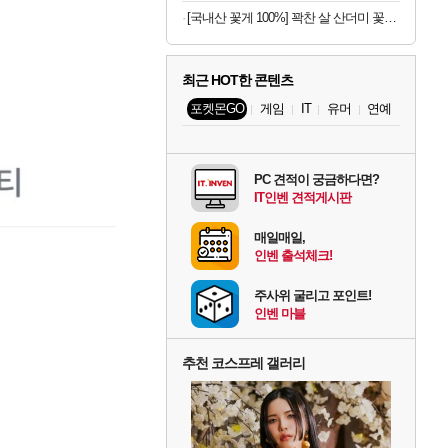
[국내산 꽃게 100%] 꽉찬 살 산더미 꽃게탕
최근 HOT한 콘텐츠
포켓몬GO
게임
IT
유머
연예
PC 견적이 궁금하다면?
IT인벤 견적게시판
매일매일,
인벤 출석체크!
주사위 굴리고 포인트!
인벤 마블
추천 코스프레 갤러리