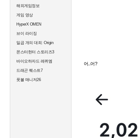
해외게임정보
게임 영상
HyperX OMEN
브이 라이징
일곱 개의 대죄: Origin
몬스터헌터 스토리즈3
바이오하자드 레퀴엠
어..어?
드래곤 퀘스트7
풋볼 매니저26