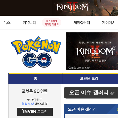
로스트아크
뉴스
커뮤니티
게임캘린더
게이머존
기대평 이벤트
홈
포켓몬 도감
포켓몬 GO 인벤
오픈 이슈 갤러리
같이
로그인하고
출석보상
받으세요!
오픈 이슈 갤러리
로그인