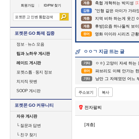
축협 개혁하는 박지성
[1
계층
회원가입
ID/PW 찾기
“인형 같은 아이가 가라앉는데”…수
감동
지역 비하 하는게 웃긴 
계층
후방)요즘 하나둘씩 보
계층
포켓몬 GO 화제 집중
영화 미이라 시리즈 근황
유머
정보 · 뉴스 모음
ㅇㅇㄱ 지금 뜨는 글
팁과 노하우 게시판
레이드 게시판
ㅇㅎ) 고양이 자세 하는
기타
파브리도 이해 안가는 
유머
포켓스톱 · 둥지 정보
낭만 그 자체였던 어느
기타
치지직 팟벤
SOOP 게시판
주소보기
복사
포켓몬 GO 커뮤니티
전자팔찌
자유 게시판
[계층]
└
질문과 답변
└
친구 찾기