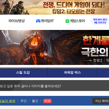
X
최대 90% 할인
라이브/영상
게이밍/IT
게임스토어
8월 프로모션
스킬 도감
파워업 박스
 보고 싶은 유머 글이나 이미지를 올려보세요!
오늘의 화제
주간
월간
이슈
지난 화제