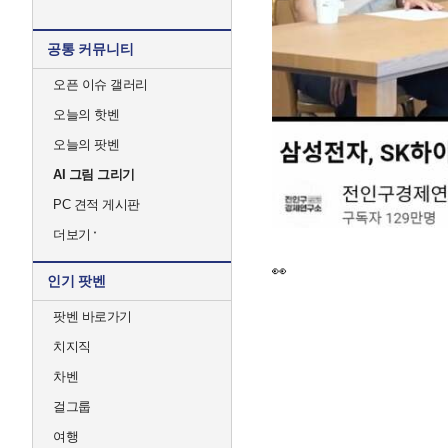
공통 커뮤니티
오픈 이슈 갤러리
오늘의 핫벤
오늘의 팟벤
AI 그림 그리기
PC 견적 게시판
더보기
👀
인기 팟벤
팟벤 바로가기
치지직
차벤
걸그룹
여행