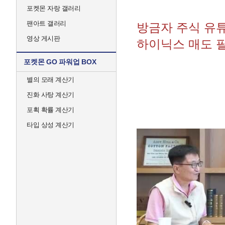
포켓몬 자랑 갤러리
팬아트 갤러리
방금자 주식 유튜
영상 게시판
하이닉스 매도 필
포켓몬 GO 파워업 BOX
별의 모래 계산기
진화 사탕 계산기
포획 확률 계산기
타입 상성 계산기