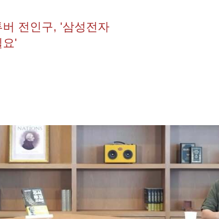
버 전인구, '삼성전자
요'