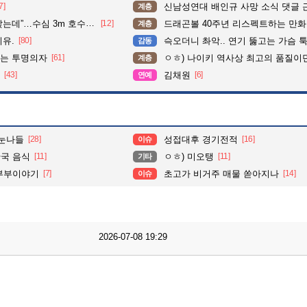
7]
신남성연대 배인규 사망 소식 댓글 
계층
심 3m 호수 뛰어든 60대 의인
[12]
드래곤볼 40주년 리스펙트하는 만
계층
이유.
[80]
슥오더니 촤악.. 연기 뚫고는 가슴 툭툭.. 지나가
감동
이는 투명의자
[61]
ㅇㅎ) 나이키 역사상 최고의 품질이
계층
[43]
김채원
[6]
연예
 눈나들
[28]
성접대후 경기전적
[16]
이슈
한국 음식
[11]
ㅇㅎ) 미오탱
[11]
기타
 부부이야기
[7]
초고가 비거주 매물 쏟아지나
[14]
이슈
2026-07-08 19:29